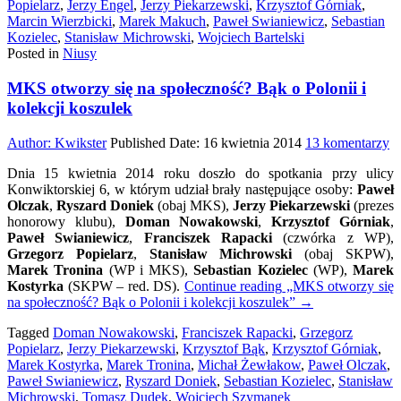
Popielarz
,
Jerzy Engel
,
Jerzy Piekarzewski
,
Krzysztof Górniak
,
Marcin Wierzbicki
,
Marek Makuch
,
Paweł Swianiewicz
,
Sebastian
Kozielec
,
Stanisław Michrowski
,
Wojciech Bartelski
Posted in
Niusy
MKS otworzy się na społeczność? Bąk o Polonii i
kolekcji koszulek
d
Author:
Kwikster
Published Date:
16 kwietnia 2014
13 komentarzy
M
Dnia 15 kwietnia 2014 roku doszło do spotkania przy ulicy
o
Konwiktorskiej 6, w którym udział brały następujące osoby:
Paweł
si
Olczak
,
Ryszard Doniek
(obaj MKS),
Jerzy Piekarzewski
(prezes
n
honorowy klubu),
Doman Nowakowski
,
Krzysztof Górniak
,
sp
Paweł Swianiewicz
,
Franciszek Rapacki
(czwórka z WP),
B
Grzegorz Popielarz
,
Stanisław Michrowski
(obaj SKPW),
o
Marek Tronina
(WP i MKS),
Sebastian Kozielec
(WP),
Marek
Po
Kostyrka
(SKPW – red. DS).
Continue reading
„MKS otworzy się
i
na społeczność? Bąk o Polonii i kolekcji koszulek”
→
ko
ko
Tagged
Doman Nowakowski
,
Franciszek Rapacki
,
Grzegorz
Popielarz
,
Jerzy Piekarzewski
,
Krzysztof Bąk
,
Krzysztof Górniak
,
Marek Kostyrka
,
Marek Tronina
,
Michał Żewłakow
,
Paweł Olczak
,
Paweł Swianiewicz
,
Ryszard Doniek
,
Sebastian Kozielec
,
Stanisław
Michrowski
,
Tomasz Dudek
,
Wojciech Szymanek