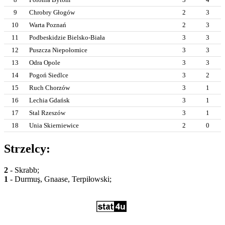
9
Chrobry Głogów
2
3
10
Warta Poznań
2
3
11
Podbeskidzie Bielsko-Biała
3
3
12
Puszcza Niepołomice
3
3
13
Odra Opole
3
3
14
Pogoń Siedlce
3
2
15
Ruch Chorzów
3
1
16
Lechia Gdańsk
3
1
17
Stal Rzeszów
3
1
18
Unia Skierniewice
2
0
Strzelcy:
2
- Skrabb;
1
- Durmuş, Gnaase, Terpiłowski;