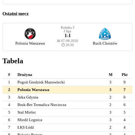
Ostatni mecz
Kolejka 3
I liga
1-1
📅 07-08-2026
Polonia Warszawa
Ruch Chorzów
⏱️ 20:30
Tabela
#
Drużyna
M
Pkt
1
Pogoń Grodzisk Mazowiecki
3
9
2
Polonia Warszawa
3
7
3
Arka Gdynia
2
6
4
Bruk-Bet Termalica Nieciecza
2
6
5
Stal Mielec
3
5
6
Miedź Legnica
3
4
7
ŁKS Łódź
2
4
8
Polonia Bytom
3
4