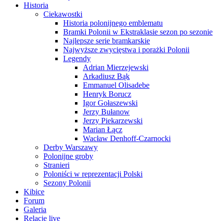
Historia
Ciekawostki
Historia polonijnego emblematu
Bramki Polonii w Ekstraklasie sezon po sezonie
Najlepsze serie bramkarskie
Najwyższe zwycięstwa i porażki Polonii
Legendy
Adrian Mierzejewski
Arkadiusz Bąk
Emmanuel Olisadebe
Henryk Borucz
Igor Gołaszewski
Jerzy Bułanow
Jerzy Piekarzewski
Marian Łącz
Wacław Denhoff-Czarnocki
Derby Warszawy
Polonijne groby
Stranieri
Poloniści w reprezentacji Polski
Sezony Polonii
Kibice
Forum
Galeria
Relacje live