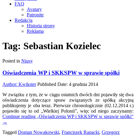
FAQ
Avatary
Patronite
Redakcja
Historia strony
Reklama
Tag:
Sebastian Kozielec
Posted in
Niusy
Oświadczenia WP i SKKSPW w sprawie spółki
Author:
Kwikster
Published Date:
4 grudnia 2014
W związku z tym, że w ciągu ostatnich dwóch dni pojawiły się dwa
oświadczenia dotyczące spraw związanych ze spółką akcyjną
publikujemy je oba teraz. Pierwsze chronologicznie (02.12.2014 r.)
pojawiło się to od „Wielkiej Polonii”, więc od niego zaczynamy:
Continue reading
„Oświadczenia WP i SKKSPW w sprawie spółki”
→
Tagged
Doman Nowakowski
,
Franciszek Rapacki
,
Grzegorz