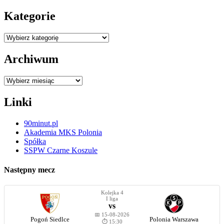
Kategorie
Kategorie
Archiwum
Archiwum
Linki
90minut.pl
Akademia MKS Polonia
Spółka
SSPW Czarne Koszule
Następny mecz
Kolejka 4
I liga
vs
📅 15-08-2026
Pogoń Siedlce
Polonia Warszawa
⏱️ 15:30