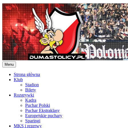
Skip
to
content
Menu
Strona główna
Klub
Stadion
Bilety
Rozgrywki
Kadra
Puchar Polski
Puchar Ekstraklasy
Europejskie puchary
Sparingi
MKS i rezerwy