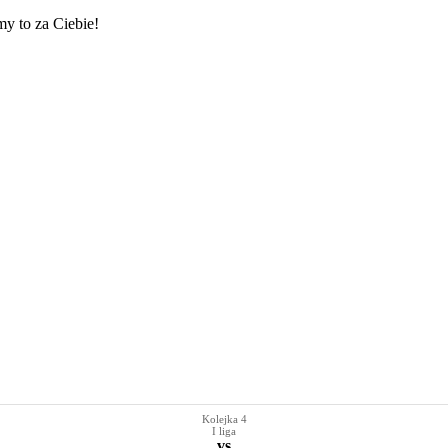
my to za Ciebie!
Kolejka 4
I liga
vs