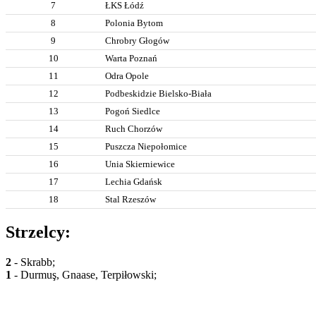
7
ŁKS Łódź
8
Polonia Bytom
9
Chrobry Głogów
10
Warta Poznań
11
Odra Opole
12
Podbeskidzie Bielsko-Biała
13
Pogoń Siedlce
14
Ruch Chorzów
15
Puszcza Niepołomice
16
Unia Skierniewice
17
Lechia Gdańsk
18
Stal Rzeszów
Strzelcy:
2
- Skrabb;
1
- Durmuş, Gnaase, Terpiłowski;