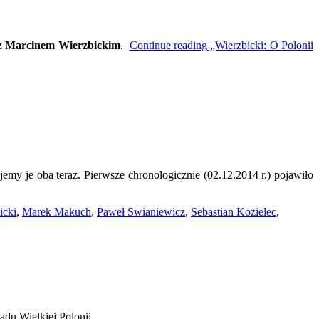
 z
Marcinem Wierzbickim
.
Continue reading
„Wierzbicki: O Polonii
my je oba teraz. Pierwsze chronologicznie (02.12.2014 r.) pojawiło
icki
,
Marek Makuch
,
Paweł Swianiewicz
,
Sebastian Kozielec
,
ądu Wielkiej Polonii.