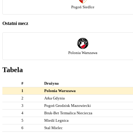
Pogoń Siedlce
Ostatni mecz
Polonia Warszawa
Tabela
#
Drużyna
1
Polonia Warszawa
2
Arka Gdynia
3
Pogoń Grodzisk Mazowiecki
4
Bruk-Bet Termalica Nieciecza
5
Miedź Legnica
6
Stal Mielec