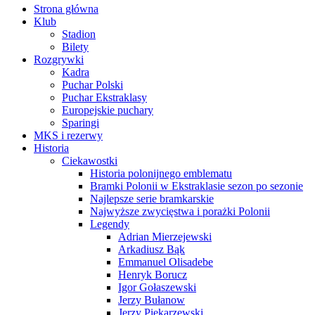
Strona główna
Klub
Stadion
Bilety
Rozgrywki
Kadra
Puchar Polski
Puchar Ekstraklasy
Europejskie puchary
Sparingi
MKS i rezerwy
Historia
Ciekawostki
Historia polonijnego emblematu
Bramki Polonii w Ekstraklasie sezon po sezonie
Najlepsze serie bramkarskie
Najwyższe zwycięstwa i porażki Polonii
Legendy
Adrian Mierzejewski
Arkadiusz Bąk
Emmanuel Olisadebe
Henryk Borucz
Igor Gołaszewski
Jerzy Bułanow
Jerzy Piekarzewski