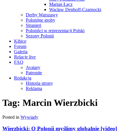
Marian Łącz
Wacław Denhoff-Czarnocki
Derby Warszawy
Polonijne groby
Stranieri
Poloniści w reprezentacji Polski
Sezony Polonii
Kibice
Forum
Galeria
Relacje live
FAQ
Avatary
Patronite
Redakcja
Historia strony
Reklama
Tag:
Marcin Wierzbicki
Posted in
Wywiady
Wierzbicki: O Polonii myślimy globalnie [video]