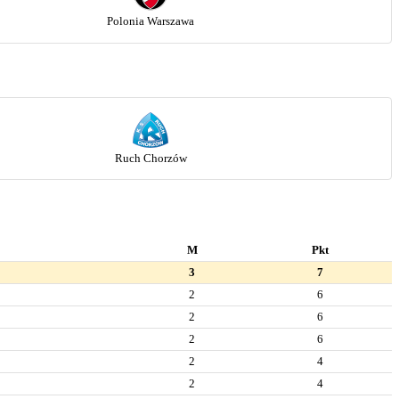
Polonia Warszawa
Ruch Chorzów
M
Pkt
3
7
2
6
2
6
2
6
2
4
2
4