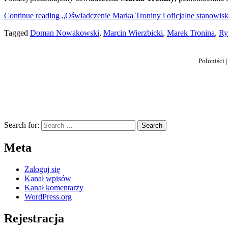
Troniny
Continue reading
„Oświadczenie Marka Troniny i oficjalne stanowisk
i
oficjalne
Tagged
Doman Nowakowski
,
Marcin Wierzbicki
,
Marek Tronina
,
Ry
stanowis
zarządu
Stowarzy
Poloniści 
Wielka
Polonia.
Search for:
Meta
Zaloguj się
Kanał wpisów
Kanał komentarzy
WordPress.org
Rejestracja