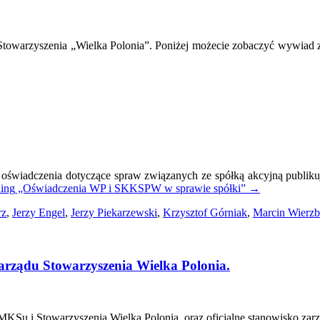
rzbicki:
owarzyszenia „Wielka Polonia”. Poniżej możecie zobaczyć wywiad
nii
limy
alnie
eo]
oświadczenia dotyczące spraw związanych ze spółką akcyjną publikuje
ding
„Oświadczenia WP i SKKSPW w sprawie spółki”
→
rz
,
Jerzy Engel
,
Jerzy Piekarzewski
,
Krzysztof Górniak
,
Marcin Wierzb
zarządu Stowarzyszenia Wielka Polonia.
zenie
MKSu i Stowarzyszenia Wielka Polonia, oraz oficjalne stanowisko zarz