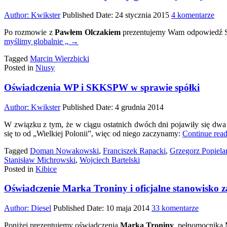
do
Author:
Kwikster
Published Date:
24 stycznia 2015
4 komentarze
Wie
Po rozmowie z
Pawłem Olczakiem
prezentujemy Wam odpowiedź St
O
myślimy globalnie „
→
Polo
myś
Tagged
Marcin Wierzbicki
glob
Posted in
Niusy
[vid
Oświadczenia WP i SKKSPW w sprawie spółki
Author:
Kwikster
Published Date:
4 grudnia 2014
W związku z tym, że w ciągu ostatnich dwóch dni pojawiły się dwa 
się to od „Wielkiej Polonii”, więc od niego zaczynamy:
Continue rea
Tagged
Doman Nowakowski
,
Franciszek Rapacki
,
Grzegorz Popiela
Stanisław Michrowski
,
Wojciech Bartelski
Posted in
Kibice
Oświadczenie Marka Troniny i oficjalne stanowisko 
do
Author:
Diesel
Published Date:
10 maja 2014
33 komentarze
Oświadc
Poniżej prezentujemy oświadczenia
Marka Troniny
, pełnomocnika 
Marka