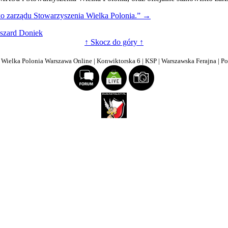
o zarządu Stowarzyszenia Wielka Polonia.”
→
szard Doniek
ko
↑ Skocz do góry ↑
szenia
| Wielka Polonia Warszawa Online | Konwiktorska 6 | KSP | Warszawska Ferajna | P