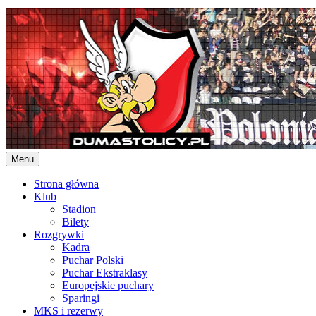
Skip
to
content
Menu
Strona główna
Klub
Stadion
Bilety
Rozgrywki
Kadra
Puchar Polski
Puchar Ekstraklasy
Europejskie puchary
Sparingi
MKS i rezerwy