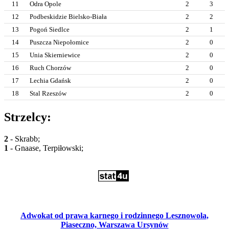
11
Odra Opole
2
3
12
Podbeskidzie Bielsko-Biała
2
2
13
Pogoń Siedlce
2
1
14
Puszcza Niepołomice
2
0
15
Unia Skierniewice
2
0
16
Ruch Chorzów
2
0
17
Lechia Gdańsk
2
0
18
Stal Rzeszów
2
0
Strzelcy:
2
- Skrabb;
1
- Gnaase, Terpiłowski;
Adwokat od prawa karnego i rodzinnego Lesznowola,
Piaseczno, Warszawa Ursynów