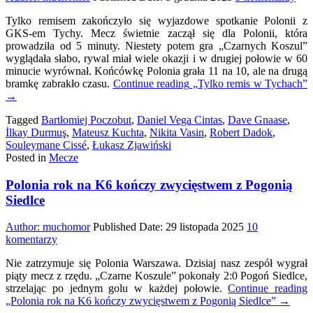
Tyl
Tylko remisem zakończyło się wyjazdowe spotkanie Polonii z
rem
GKS-em Tychy. Mecz świetnie zaczął się dla Polonii, która
w
prowadziła od 5 minuty. Niestety potem gra „Czarnych Koszul”
Tyc
wyglądała słabo, rywal miał wiele okazji i w drugiej połowie w 60
minucie wyrównał. Końcówkę Polonia grała 11 na 10, ale na drugą
bramkę zabrakło czasu.
Continue reading
„Tylko remis w Tychach”
→
Tagged
Bartłomiej Poczobut
,
Daniel Vega Cintas
,
Dave Gnaase
,
İlkay Durmuş
,
Mateusz Kuchta
,
Nikita Vasin
,
Robert Dadok
,
Souleymane Cissé
,
Łukasz Zjawiński
Posted in
Mecze
Polonia rok na K6 kończy zwycięstwem z Pogonią
Siedlce
Author:
muchomor
Published Date:
29 listopada 2025
10
do
komentarzy
Polonia
Nie zatrzymuje się Polonia Warszawa. Dzisiaj nasz zespół wygrał
rok
piąty mecz z rzędu. „Czarne Koszule” pokonały 2:0 Pogoń Siedlce,
na
strzelając po jednym golu w każdej połowie.
Continue reading
K6
„Polonia rok na K6 kończy zwycięstwem z Pogonią Siedlce”
→
kończy