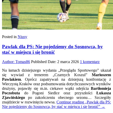
Posted in
Niusy
Pawlak dla PS: Nie pojedziemy do Sosnowca, by
stać w miejscu i się bronić
do
Author:
Tomas86
Published Date:
2 marca 2026
1 komentarz
Pawlak
Na łamach dzisiejszego wydania „Przeglądu Sportowego” ukazał
dla
się wywiad z trenerem „Czarnych Koszul”
Mariuszem
PS:
Pawlakiem
. Oprócz zapatrywań na dzisiejszą konfrontację z
Nie
Wieczystą Kraków oraz podsumowania dotychczasowych wyników
pojedzi
drużyny, pojawiły się m.in. ciekawe wątki odejścia
Bartłomieja
do
Poczobuta
do Pogoni Siedlce oraz przyszłości
Łukasza
Sosnowc
Zjawińskiego
po zakończeniu obecnego sezonu… Szczegóły
by
znajdziecie w rozwinięciu newsa.
Continue reading
„Pawlak dla PS:
stać
Nie pojedziemy do Sosnowca, by stać w miejscu i się bronić”
→
w
miejscu