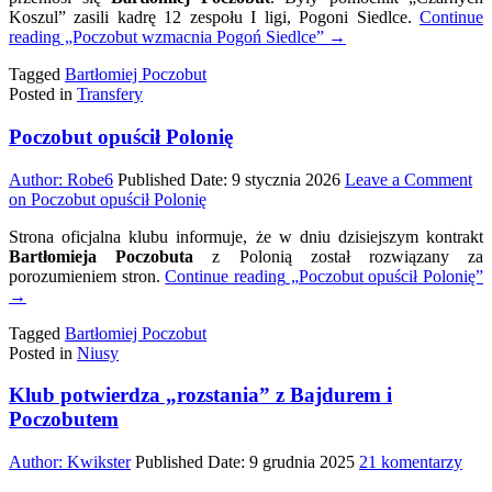
Koszul” zasili kadrę 12 zespołu I ligi, Pogoni Siedlce.
Continue
Siedl
reading
„Poczobut wzmacnia Pogoń Siedlce”
→
Tagged
Bartłomiej Poczobut
Posted in
Transfery
Poczobut opuścił Polonię
Author:
Robe6
Published Date:
9 stycznia 2026
Leave a Comment
on Poczobut opuścił Polonię
Strona oficjalna klubu informuje, że w dniu dzisiejszym kontrakt
Bartłomieja Poczobuta
z Polonią został rozwiązany za
porozumieniem stron.
Continue reading
„Poczobut opuścił Polonię”
→
Tagged
Bartłomiej Poczobut
Posted in
Niusy
Klub potwierdza „rozstania” z Bajdurem i
Poczobutem
do
Author:
Kwikster
Published Date:
9 grudnia 2025
21 komentarzy
Klu