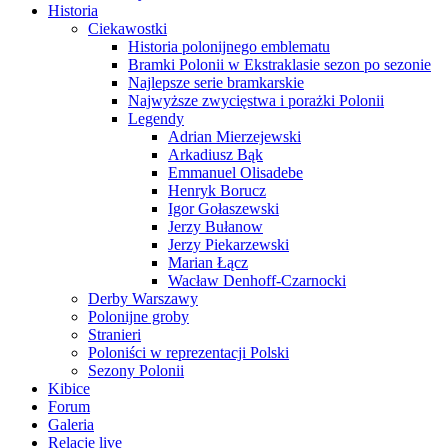
Historia
Ciekawostki
Historia polonijnego emblematu
Bramki Polonii w Ekstraklasie sezon po sezonie
Najlepsze serie bramkarskie
Najwyższe zwycięstwa i porażki Polonii
Legendy
Adrian Mierzejewski
Arkadiusz Bąk
Emmanuel Olisadebe
Henryk Borucz
Igor Gołaszewski
Jerzy Bułanow
Jerzy Piekarzewski
Marian Łącz
Wacław Denhoff-Czarnocki
Derby Warszawy
Polonijne groby
Stranieri
Poloniści w reprezentacji Polski
Sezony Polonii
Kibice
Forum
Galeria
Relacje live