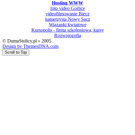
Hosting WWW
foto video Gorlice
videofilmowanie Biecz
kamerzysta Nowy Sącz
Wiązanki kwiatowe
Kursopolis - firma szkoleniowa, kursy
Rozwojozofia
© DumaStolicy.pl » 2005
Design by ThemesDNA.com
Scroll to Top