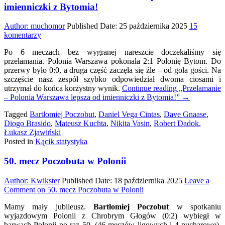
imienniczki z Bytomia!
Author:
muchomor
Published Date:
25 października 2025
15
do
komentarzy
Przełamanie
Po 6 meczach bez wygranej nareszcie doczekaliśmy się
–
przełamania. Polonia Warszawa pokonała 2:1 Polonię Bytom. Do
Polonia
przerwy było 0:0, a druga część zaczęła się źle – od gola gości. Na
Warszawa
szczęście nasz zespół szybko odpowiedział dwoma ciosami i
lepsza
utrzymał do końca korzystny wynik.
Continue reading
„Przełamanie
od
– Polonia Warszawa lepsza od imienniczki z Bytomia!”
→
imienniczki
z
Tagged
Bartłomiej Poczobut
,
Daniel Vega Cintas
,
Dave Gnaase
,
Bytomia!
Diogo Brasido
,
Mateusz Kuchta
,
Nikita Vasin
,
Robert Dadok
,
Łukasz Zjawiński
Posted in
Kącik statystyka
50. mecz Poczobuta w Polonii
Author:
Kwikster
Published Date:
18 października 2025
Leave a
Comment
on 50. mecz Poczobuta w Polonii
Mamy mały jubileusz.
Bartłomiej Poczobut
w spotkaniu
wyjazdowym Polonii z Chrobrym Głogów (0:2) wybiegł w
barwach Polonii po raz 50. (46 meczów ligowych i 4 pucharowe).