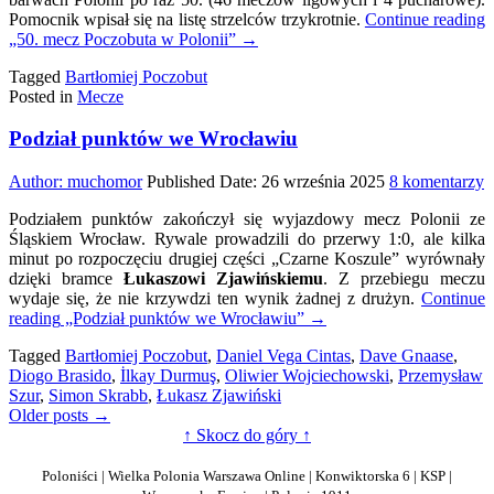
Pomocnik wpisał się na listę strzelców trzykrotnie.
Continue reading
„50. mecz Poczobuta w Polonii”
→
Tagged
Bartłomiej Poczobut
Posted in
Mecze
Podział punktów we Wrocławiu
d
Author:
muchomor
Published Date:
26 września 2025
8 komentarzy
P
Podziałem punktów zakończył się wyjazdowy mecz Polonii ze
p
Śląskiem Wrocław. Rywale prowadzili do przerwy 1:0, ale kilka
w
minut po rozpoczęciu drugiej części „Czarne Koszule” wyrównały
W
dzięki bramce
Łukaszowi Zjawińskiemu
. Z przebiegu meczu
wydaje się, że nie krzywdzi ten wynik żadnej z drużyn.
Continue
reading
„Podział punktów we Wrocławiu”
→
Tagged
Bartłomiej Poczobut
,
Daniel Vega Cintas
,
Dave Gnaase
,
Diogo Brasido
,
İlkay Durmuş
,
Oliwier Wojciechowski
,
Przemysław
Szur
,
Simon Skrabb
,
Łukasz Zjawiński
Nawigacja
Older posts →
↑ Skocz do góry ↑
po
wpisach
Poloniści | Wielka Polonia Warszawa Online | Konwiktorska 6 | KSP |