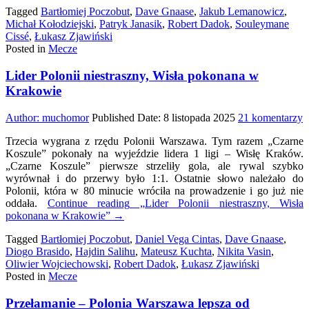
zwycięstwem
Tagged
Bartłomiej Poczobut
,
Dave Gnaase
,
Jakub Lemanowicz
,
z
Michał Kołodziejski
,
Patryk Janasik
,
Robert Dadok
,
Souleymane
Pogonią
Cissé
,
Łukasz Zjawiński
Siedlce
Posted in
Mecze
Lider Polonii niestraszny, Wisła pokonana w
Krakowie
d
Author:
muchomor
Published Date:
8 listopada 2025
21 komentarzy
L
Trzecia wygrana z rzędu Polonii Warszawa. Tym razem „Czarne
P
Koszule” pokonały na wyjeździe lidera 1 ligi – Wisłę Kraków.
n
„Czarne Koszule” pierwsze strzeliły gola, ale rywal szybko
W
wyrównał i do przerwy było 1:1. Ostatnie słowo należało do
p
Polonii, która w 80 minucie wróciła na prowadzenie i go już nie
oddała.
Continue reading
„Lider Polonii niestraszny, Wisła
K
pokonana w Krakowie”
→
Tagged
Bartłomiej Poczobut
,
Daniel Vega Cintas
,
Dave Gnaase
,
Diogo Brasido
,
Hajdin Salihu
,
Mateusz Kuchta
,
Nikita Vasin
,
Oliwier Wojciechowski
,
Robert Dadok
,
Łukasz Zjawiński
Posted in
Mecze
Przełamanie – Polonia Warszawa lepsza od