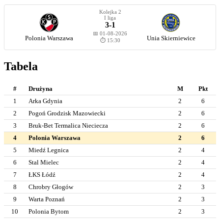
Kolejka 2
I liga
3-1
📅 01-08-2026
Polonia Warszawa
Unia Skierniewice
⏱️ 15:30
Tabela
#
Drużyna
M
Pkt
1
Arka Gdynia
2
6
2
Pogoń Grodzisk Mazowiecki
2
6
3
Bruk-Bet Termalica Nieciecza
2
6
4
Polonia Warszawa
2
6
5
Miedź Legnica
2
4
6
Stal Mielec
2
4
7
ŁKS Łódź
2
4
8
Chrobry Głogów
2
3
9
Warta Poznań
2
3
10
Polonia Bytom
2
3