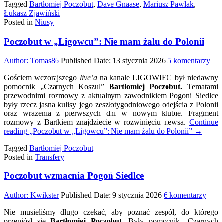
Tagged
Bartłomiej Poczobut
,
Dave Gnaase
,
Mariusz Pawlak
,
i
Łukasz Zjawiński
się
Posted in
Niusy
bronić
Poczobut w „Ligowcu”: Nie mam żalu do Polonii
do
Author:
Tomas86
Published Date:
13 stycznia 2026
5 komentarzy
Poc
Gościem wczorajszego
live’a
na kanale LIGOWIEC był niedawny
w
pomocnik „Czarnych Koszul”
Bartłomiej Poczobut.
Tematami
„Li
przewodnimi rozmowy z aktualnym zawodnikiem Pogoni Siedlce
Nie
były rzecz jasna kulisy jego zeszłotygodniowego odejścia z Polonii
ma
oraz wrażenia z pierwszych dni w nowym klubie. Fragment
żal
rozmowy z Bartkiem znajdziecie w rozwinięciu newsa.
Continue
do
reading
„Poczobut w „Ligowcu”: Nie mam żalu do Polonii”
→
Pol
Tagged
Bartłomiej Poczobut
Posted in
Transfery
Poczobut wzmacnia Pogoń Siedlce
do
Author:
Kwikster
Published Date:
9 stycznia 2026
6 komentarzy
Pocz
Nie musieliśmy długo czekać, aby poznać zespół, do którego
wzma
przeniósł się
Bartłomiej Poczobut
. Były pomocnik „Czarnych
Pogo