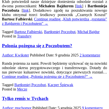
Klub potwierdził nasze dzisiejsze doniesienia odnośnie rozstań z
potw
dwoma pomocnikami:
Michałem Bajdurem
[
link
] i
Bartłomieja
„roz
Poczobuta
[
link
]. Dodatkowo zgodę na poszukiwania nowego
z
klubu otrzymał trzeci środkowy pomocnik „Czarnych Koszul”
Baj
Bartosz Falbierski
.
Continue reading
„Klub potwierdza „rozstania”
i
z Bajdurem i Poczobutem”
→
Poc
Tagged
Bartosz Falbierski
,
Bartłomiej Poczobut
,
Michał Bajdur
Posted in
Transfery
Polonia pożegna się z Poczobutem?
do
Author:
Kwikster
Published Date:
9 grudnia 2025
2 komentarze
Polon
Runda jesienna za nami. Powoli będziemy szykować się na nowinki
poże
odnośnie okresu przygotowawczego i transferowego. Dotarły do
się
nas pierwsze kuluarowe nowinki, dotyczące pierwszych rozstań…
z
Continue reading
„Polonia pożegna się z Poczobutem?”
→
Pocz
Tagged
Bartłomiej Poczobut
,
Kacper Śpiewak
Posted in
Mecze
Tylko remis w Tychach
do
Author:
muchomor
Published Date:
5 grudnia 2025
9 komentarzy