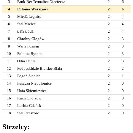
3
Bruk-Bet Termalica Nieciecza
2
6
4
Polonia Warszawa
2
6
5
Miedź Legnica
2
4
6
Stal Mielec
2
4
7
ŁKS Łódź
2
4
8
Chrobry Głogów
2
3
9
Warta Poznań
2
3
10
Polonia Bytom
2
3
11
Odra Opole
2
3
12
Podbeskidzie Bielsko-Biała
2
2
13
Pogoń Siedlce
2
1
14
Puszcza Niepołomice
2
0
15
Unia Skierniewice
2
0
16
Ruch Chorzów
2
0
17
Lechia Gdańsk
2
0
18
Stal Rzeszów
2
0
Strzelcy: