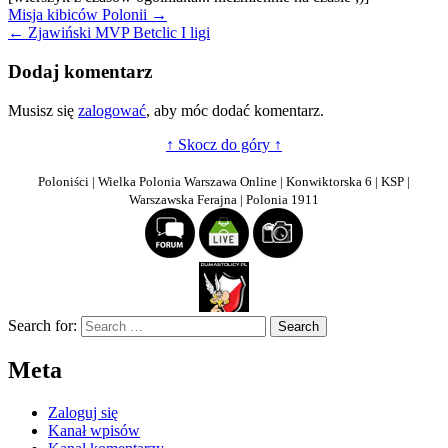
Nawigacja
Misja kibiców Polonii →
← Zjawiński MVP Betclic I ligi
wpisu
Dodaj komentarz
Musisz się
zalogować
, aby móc dodać komentarz.
↑ Skocz do góry ↑
Poloniści | Wielka Polonia Warszawa Online | Konwiktorska 6 | KSP |
Warszawska Ferajna | Polonia 1911
Search for:
Meta
Zaloguj się
Kanał wpisów