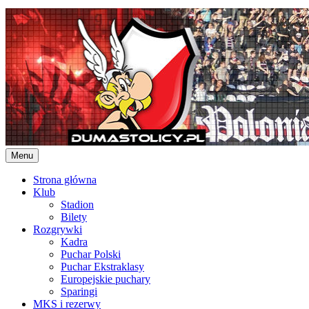
Skip
to
content
Menu
Strona główna
Klub
Stadion
Bilety
Rozgrywki
Kadra
Puchar Polski
Puchar Ekstraklasy
Europejskie puchary
Sparingi
MKS i rezerwy