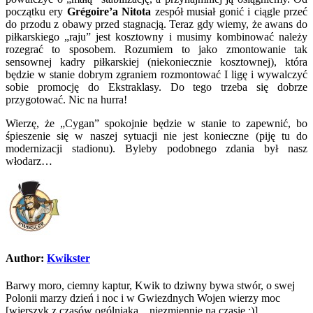
początku ery
Grégoire’a Nitota
zespół musiał gonić i ciągle przeć
do przodu z obawy przed stagnacją. Teraz gdy wiemy, że awans do
piłkarskiego „raju” jest kosztowny i musimy kombinować należy
rozegrać to sposobem. Rozumiem to jako zmontowanie tak
sensownej kadry piłkarskiej (niekoniecznie kosztownej), która
będzie w stanie dobrym zgraniem rozmontować I ligę i wywalczyć
sobie promocję do Ekstraklasy. Do tego trzeba się dobrze
przygotować. Nic na hurra!
Wierzę, że „Cygan” spokojnie będzie w stanie to zapewnić, bo
śpieszenie się w naszej sytuacji nie jest konieczne (piję tu do
modernizacji stadionu). Byleby podobnego zdania był nasz
włodarz…
Author:
Kwikster
Barwy moro, ciemny kaptur, Kwik to dziwny bywa stwór, o swej
Polonii marzy dzień i noc i w Gwiezdnych Wojen wierzy moc
[wierszyk z czasów ogólniaka... niezmiennie na czasie ;)]