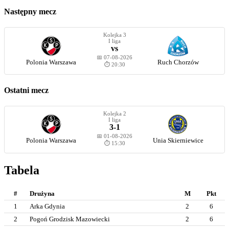
Następny mecz
Kolejka 3
I liga
vs
📅 07-08-2026
Polonia Warszawa
Ruch Chorzów
⏱️ 20:30
Ostatni mecz
Kolejka 2
I liga
3-1
📅 01-08-2026
Polonia Warszawa
Unia Skierniewice
⏱️ 15:30
Tabela
#
Drużyna
M
Pkt
1
Arka Gdynia
2
6
2
Pogoń Grodzisk Mazowiecki
2
6