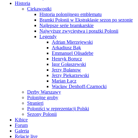
Historia
Ciekawostki
Historia polonijnego emblematu
Bramki Polonii w Ekstraklasie sezon po sezonie
Najlepsze serie bramkarskie
Najwyższe zwycięstwa i porażki Polonii
Legendy
Adrian Mierzejewski
Arkadiusz Bąk
Emmanuel Olisadebe
Henryk Borucz
Igor Gołaszewski
Jerzy Bułanow
Jerzy Piekarzewski
Marian Łącz
Wacław Denhoff-Czarnocki
Derby Warszawy
Polonijne groby
Stranieri
Poloniści w reprezentacji Polski
Sezony Polonii
Kibice
Forum
Galeria
Relacje live