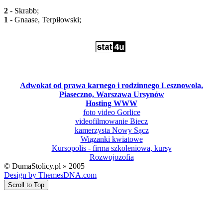
2
- Skrabb;
1
- Gnaase, Terpiłowski;
Adwokat od prawa karnego i rodzinnego Lesznowola,
Piaseczno, Warszawa Ursynów
Hosting WWW
foto video Gorlice
videofilmowanie Biecz
kamerzysta Nowy Sącz
Wiązanki kwiatowe
Kursopolis - firma szkoleniowa, kursy
Rozwojozofia
© DumaStolicy.pl » 2005
Design by ThemesDNA.com
Scroll to Top