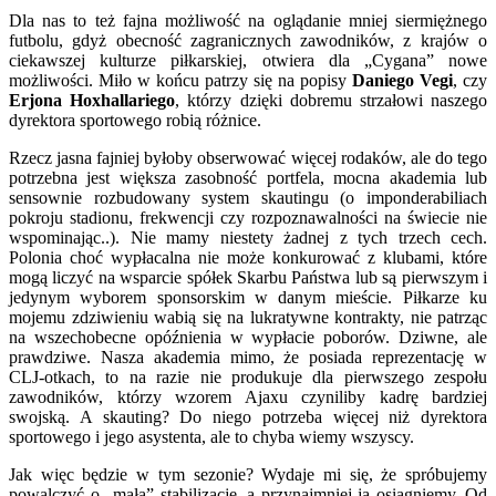
Dla nas to też fajna możliwość na oglądanie mniej siermiężnego
futbolu, gdyż obecność zagranicznych zawodników, z krajów o
ciekawszej kulturze piłkarskiej, otwiera dla „Cygana” nowe
możliwości. Miło w końcu patrzy się na popisy
Daniego Vegi
, czy
Erjona Hoxhallariego
, którzy dzięki dobremu strzałowi naszego
dyrektora sportowego robią różnice.
Rzecz jasna fajniej byłoby obserwować więcej rodaków, ale do tego
potrzebna jest większa zasobność portfela, mocna akademia lub
sensownie rozbudowany system skautingu (o imponderabiliach
pokroju stadionu, frekwencji czy rozpoznawalności na świecie nie
wspominając..). Nie mamy niestety żadnej z tych trzech cech.
Polonia choć wypłacalna nie może konkurować z klubami, które
mogą liczyć na wsparcie spółek Skarbu Państwa lub są pierwszym i
jedynym wyborem sponsorskim w danym mieście. Piłkarze ku
mojemu zdziwieniu wabią się na lukratywne kontrakty, nie patrząc
na wszechobecne opóźnienia w wypłacie poborów. Dziwne, ale
prawdziwe. Nasza akademia mimo, że posiada reprezentację w
CLJ-otkach, to na razie nie produkuje dla pierwszego zespołu
zawodników, którzy wzorem Ajaxu czyniliby kadrę bardziej
swojską. A skauting? Do niego potrzeba więcej niż dyrektora
sportowego i jego asystenta, ale to chyba wiemy wszyscy.
Jak więc będzie w tym sezonie? Wydaje mi się, że spróbujemy
powalczyć o „małą” stabilizację, a przynajmniej ją osiągniemy. Od