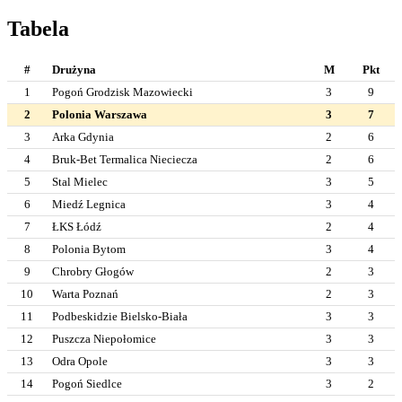
Tabela
#
Drużyna
M
Pkt
1
Pogoń Grodzisk Mazowiecki
3
9
2
Polonia Warszawa
3
7
3
Arka Gdynia
2
6
4
Bruk-Bet Termalica Nieciecza
2
6
5
Stal Mielec
3
5
6
Miedź Legnica
3
4
7
ŁKS Łódź
2
4
8
Polonia Bytom
3
4
9
Chrobry Głogów
2
3
10
Warta Poznań
2
3
11
Podbeskidzie Bielsko-Biała
3
3
12
Puszcza Niepołomice
3
3
13
Odra Opole
3
3
14
Pogoń Siedlce
3
2