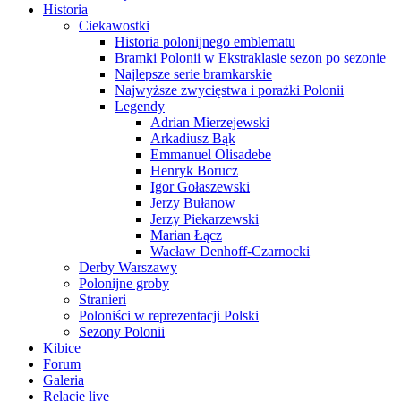
Historia
Ciekawostki
Historia polonijnego emblematu
Bramki Polonii w Ekstraklasie sezon po sezonie
Najlepsze serie bramkarskie
Najwyższe zwycięstwa i porażki Polonii
Legendy
Adrian Mierzejewski
Arkadiusz Bąk
Emmanuel Olisadebe
Henryk Borucz
Igor Gołaszewski
Jerzy Bułanow
Jerzy Piekarzewski
Marian Łącz
Wacław Denhoff-Czarnocki
Derby Warszawy
Polonijne groby
Stranieri
Poloniści w reprezentacji Polski
Sezony Polonii
Kibice
Forum
Galeria
Relacje live