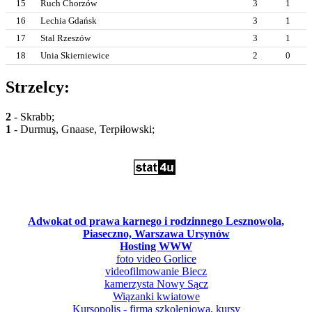
15
Ruch Chorzów
3
1
16
Lechia Gdańsk
3
1
17
Stal Rzeszów
3
1
18
Unia Skierniewice
2
0
Strzelcy:
2
- Skrabb;
1
- Durmuş, Gnaase, Terpiłowski;
Adwokat od prawa karnego i rodzinnego Lesznowola,
Piaseczno, Warszawa Ursynów
Hosting WWW
foto video Gorlice
videofilmowanie Biecz
kamerzysta Nowy Sącz
Wiązanki kwiatowe
Kursopolis - firma szkoleniowa, kursy