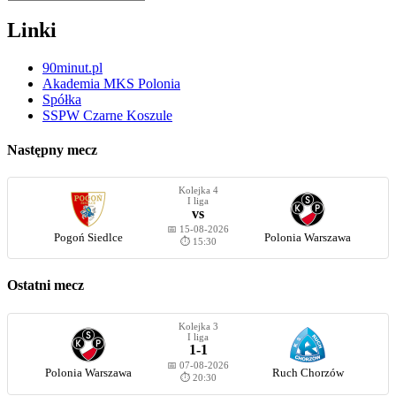
Linki
90minut.pl
Akademia MKS Polonia
Spółka
SSPW Czarne Koszule
Następny mecz
Kolejka 4
I liga
vs
📅 15-08-2026
Pogoń Siedlce
Polonia Warszawa
⏱️ 15:30
Ostatni mecz
Kolejka 3
I liga
1-1
📅 07-08-2026
Polonia Warszawa
Ruch Chorzów
⏱️ 20:30