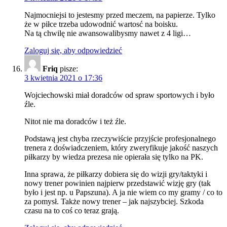
Najmocniejsi to jestesmy przed meczem, na papierze. Tylko
że w piłce trzeba udowodnić wartosć na boisku.
Na tą chwilę nie awansowalibysmy nawet z 4 ligi…
Zaloguj się, aby odpowiedzieć
Friq
pisze:
3 kwietnia 2021 o 17:36
Wojciechowski miał doradców od spraw sportowych i było
źle.
Nitot nie ma doradców i też źle.
Podstawą jest chyba rzeczywiście przyjście profesjonalnego
trenera z doświadczeniem, który zweryfikuje jakość naszych
piłkarzy by wiedza prezesa nie opierała się tylko na PK.
Inna sprawa, że piłkarzy dobiera się do wizji gry/taktyki i
nowy trener powinien najpierw przedstawić wizję gry (tak
było i jest np. u Papszuna). A ja nie wiem co my gramy / co to
za pomysł. Także nowy trener – jak najszybciej. Szkoda
czasu na to coś co teraz grają.