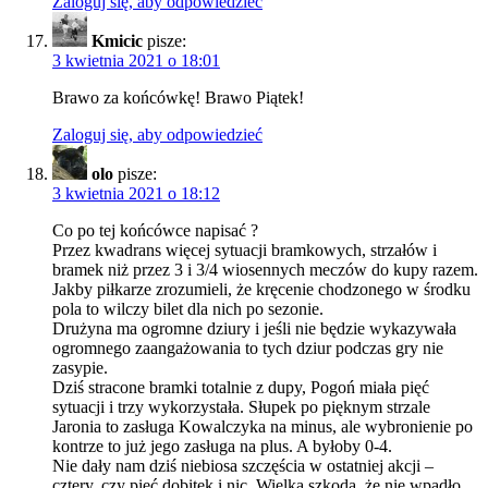
Zaloguj się, aby odpowiedzieć
Kmicic
pisze:
3 kwietnia 2021 o 18:01
Brawo za końcówkę! Brawo Piątek!
Zaloguj się, aby odpowiedzieć
olo
pisze:
3 kwietnia 2021 o 18:12
Co po tej końcówce napisać ?
Przez kwadrans więcej sytuacji bramkowych, strzałów i
bramek niż przez 3 i 3/4 wiosennych meczów do kupy razem.
Jakby piłkarze zrozumieli, że kręcenie chodzonego w środku
pola to wilczy bilet dla nich po sezonie.
Drużyna ma ogromne dziury i jeśli nie będzie wykazywała
ogromnego zaangażowania to tych dziur podczas gry nie
zasypie.
Dziś stracone bramki totalnie z dupy, Pogoń miała pięć
sytuacji i trzy wykorzystała. Słupek po pięknym strzale
Jaronia to zasługa Kowalczyka na minus, ale wybronienie po
kontrze to już jego zasługa na plus. A byłoby 0-4.
Nie dały nam dziś niebiosa szczęścia w ostatniej akcji –
cztery, czy pięć dobitek i nic. Wielka szkoda, że nie wpadło.