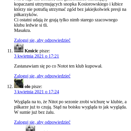
kopaczami utrzymujących snopka Kosiorowskiego i kibice
którzy nie potrafią utrzymać zgód bez jakiejkolwiek presji na
piłkarzyków.
Ci ostatni udają że grają tylko nimb starego szacownego
klubu ledwie si tli.
Masakra.
Zaloguj się, aby odpowiedzieć
Kmicic
pisze:
3 kwietnia 2021 o 17:21
Zastanawiam się po co Notot ten klub kupował.
Zaloguj się, aby odpowiedzieć
olo
pisze:
3 kwietnia 2021 o 17:24
Wygląda na to, że Nitot po sezonie zrobi wichurę w klubie, a
piłkarze już to czują. Stąd na boisku wygląda to jak wygląda.
W sumie już bez żalu.
Zaloguj się, aby odpowiedzieć