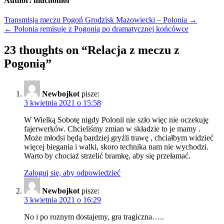
Author:
muchomor
Nawigacja
Transmisja meczu Pogoń Grodzisk Mazowiecki – Polonia →
← Polonia remisuje z Pogonią po dramatycznej końcówce
wpisu
23 thoughts on “
Relacja z meczu z
Pogonią
”
Newbojkot
pisze:
3 kwietnia 2021 o 15:58
W Wielką Sobotę nigdy Polonii nie szło więc nie oczekuję
fajerwerków. Chcieliśmy zmian w składzie to je mamy .
Może młodsi będą bardziej gryźli trawę , chciałbym widzieć
więcej biegania i walki, skoro technika nam nie wychodzi.
Warto by chociaż strzelić bramkę, aby się przełamać.
Zaloguj się, aby odpowiedzieć
Newbojkot
pisze:
3 kwietnia 2021 o 16:29
No i po roznym dostajemy, gra tragiczna…..