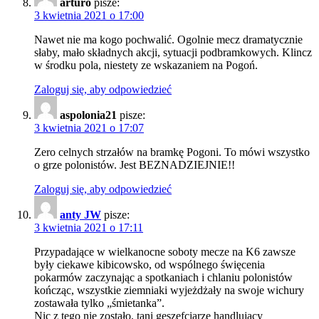
arturo
pisze:
3 kwietnia 2021 o 17:00
Nawet nie ma kogo pochwalić. Ogolnie mecz dramatycznie
słaby, mało składnych akcji, sytuacji podbramkowych. Klincz
w środku pola, niestety ze wskazaniem na Pogoń.
Zaloguj się, aby odpowiedzieć
aspolonia21
pisze:
3 kwietnia 2021 o 17:07
Zero celnych strzałów na bramkę Pogoni. To mówi wszystko
o grze polonistów. Jest BEZNADZIEJNIE!!
Zaloguj się, aby odpowiedzieć
anty JW
pisze:
3 kwietnia 2021 o 17:11
Przypadające w wielkanocne soboty mecze na K6 zawsze
były ciekawe kibicowsko, od wspólnego święcenia
pokarmów zaczynając a spotkaniach i chlaniu polonistów
kończąc, wszystkie ziemniaki wyjeżdżały na swoje wichury
zostawała tylko „śmietanka”.
Nic z tego nie zostało, tani geszefciarze handlujący