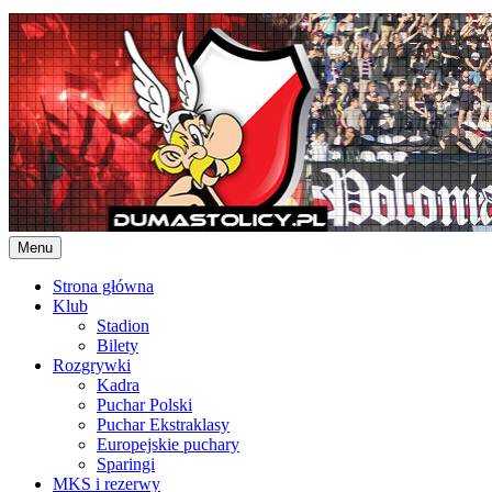
Skip
to
content
Menu
Strona główna
Klub
Stadion
Bilety
Rozgrywki
Kadra
Puchar Polski
Puchar Ekstraklasy
Europejskie puchary
Sparingi
MKS i rezerwy