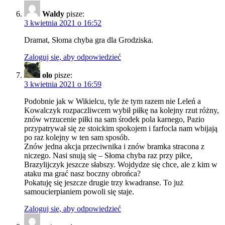
Waldy
pisze:
3 kwietnia 2021 o 16:52
Dramat, Słoma chyba gra dla Grodziska.
Zaloguj się, aby odpowiedzieć
olo
pisze:
3 kwietnia 2021 o 16:59
Podobnie jak w Wikielcu, tyle że tym razem nie Leleń a
Kowalczyk rozpaczliwcem wybił piłkę na kolejny rzut różny,
znów wrzucenie piłki na sam środek pola karnego, Pazio
przypatrywał się ze stoickim spokojem i farfocla nam wbijają
po raz kolejny w ten sam sposób.
Znów jedna akcja przeciwnika i znów bramka stracona z
niczego. Nasi snują się – Słoma chyba raz przy piłce,
Brazylijczyk jeszcze słabszy. Wojdydze się chce, ale z kim w
ataku ma grać nasz boczny obrońca?
Pokatuję się jeszcze drugie trzy kwadranse. To już
samoucierpianiem powoli się staje.
Zaloguj się, aby odpowiedzieć