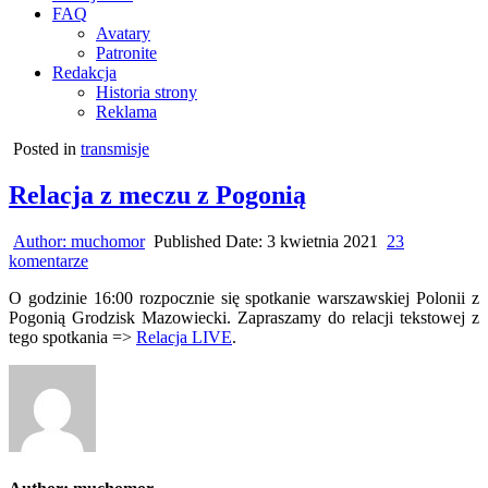
FAQ
Avatary
Patronite
Redakcja
Historia strony
Reklama
Posted in
transmisje
Relacja z meczu z Pogonią
Author:
muchomor
Published Date:
3 kwietnia 2021
23
do
komentarze
Relacja
O godzinie 16:00 rozpocznie się spotkanie warszawskiej Polonii z
z
Pogonią Grodzisk Mazowiecki. Zapraszamy do relacji tekstowej z
meczu
tego spotkania =>
Relacja LIVE
.
z
Pogonią