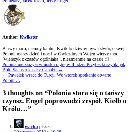
Popielarz
,
Jacek Kiełb
,
Jerzy Engel
Author:
Kwikster
Barwy moro, ciemny kaptur, Kwik to dziwny bywa stwór, o swej
Polonii marzy dzień i noc i w Gwiezdnych Wojen wierzy moc
[wierszyk z czasów ogólniaka... niezmiennie na czasie ;)]
Nawigacja
Polonia nie złożyła wniosku o grę w II lidze. Przybecki szybki jak
Bolt. Sachs o kasie z Canal+. →
wpisu
← Pawełek wraca do Turcji. We wtorek spotkanie otwarte
Polonii…
3 thoughts on “
Polonia stara się o tańszy
czynsz. Engel poprowadzi zespół. Kiełb o
Królu…
”
wachu
pisze:
29 czerwca 2013 o 10:38