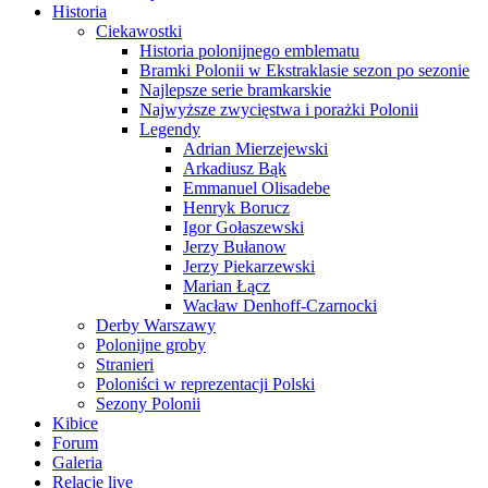
Historia
Ciekawostki
Historia polonijnego emblematu
Bramki Polonii w Ekstraklasie sezon po sezonie
Najlepsze serie bramkarskie
Najwyższe zwycięstwa i porażki Polonii
Legendy
Adrian Mierzejewski
Arkadiusz Bąk
Emmanuel Olisadebe
Henryk Borucz
Igor Gołaszewski
Jerzy Bułanow
Jerzy Piekarzewski
Marian Łącz
Wacław Denhoff-Czarnocki
Derby Warszawy
Polonijne groby
Stranieri
Poloniści w reprezentacji Polski
Sezony Polonii
Kibice
Forum
Galeria
Relacje live