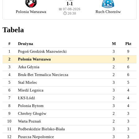
1-1
📅 07-08-2026
Polonia Warszawa
Ruch Chorzów
⏱️ 20:30
Tabela
#
Drużyna
M
Pkt
1
Pogoń Grodzisk Mazowiecki
3
9
2
Polonia Warszawa
3
7
3
Arka Gdynia
2
6
4
Bruk-Bet Termalica Nieciecza
2
6
5
Stal Mielec
3
5
6
Miedź Legnica
3
4
7
ŁKS Łódź
2
4
8
Polonia Bytom
3
4
9
Chrobry Głogów
2
3
10
Warta Poznań
2
3
11
Podbeskidzie Bielsko-Biała
3
3
12
Puszcza Niepołomice
3
3