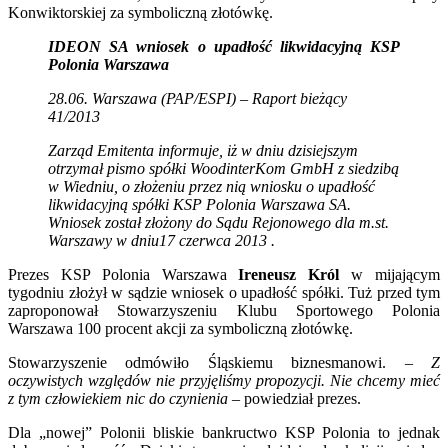
Konwiktorskiej za symboliczną złotówkę.
K
IDEON SA wniosek o upadłość likwidacyjną KSP
Polonia Warszawa
28.06. Warszawa (PAP/ESPI) – Raport bieżący
41/2013
Zarząd Emitenta informuje, iż w dniu dzisiejszym
otrzymał pismo spółki WoodinterKom GmbH z siedzibą
w Wiedniu, o złożeniu przez nią wniosku o upadłość
likwidacyjną spółki KSP Polonia Warszawa SA.
Wniosek został złożony do Sądu Rejonowego dla m.st.
Warszawy w dniu17 czerwca 2013 .
Prezes KSP Polonia Warszawa
Ireneusz Król
w mijającym
tygodniu złożył w sądzie wniosek o upadłość spółki. Tuż przed tym
zaproponował Stowarzyszeniu Klubu Sportowego Polonia
Warszawa 100 procent akcji za symboliczną złotówkę.
Stowarzyszenie odmówiło Śląskiemu biznesmanowi. –
Z
oczywistych względów nie przyjęliśmy propozycji. Nie chcemy mieć
z tym człowiekiem nic do czynienia
– powiedział prezes.
Dla „nowej” Polonii bliskie bankructwo KSP Polonia to jednak