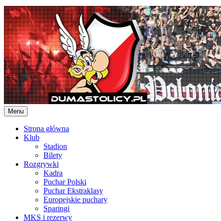
Skip
to
content
Menu
Strona główna
Klub
Stadion
Bilety
Rozgrywki
Kadra
Puchar Polski
Puchar Ekstraklasy
Europejskie puchary
Sparingi
MKS i rezerwy