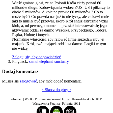
Wieść gminna głosi, że na Polonii Króla ciąży ponad 60
milionów długu. Zobowiązania wobec ZUS, US i piłkarzy to
około 5 milionów. A kolejne prawie 60 milionów ? Co to
może być ? Co prawda nas już to nie tyczy, ale ciekawi mnie
jaki to musiał być przewał, skoro Król entuzjastycznie wziął
klub, a, od pewnego momentu przestał interesować się jego
aktywami: oddał za darmo Wszołka, Przybeckiego, Todora,
Piątka, Hołotę i innych.
Normalnie właściciel, aby ratować firmę sprzedawałby jej
majątek. Król, swój majątek oddał za darmo. Logiki w tym
nie widzę.
Zaloguj się, aby odpowiedzieć
Pingback:
samui elephant sanctuary
Dodaj komentarz
Musisz się
zalogować
, aby móc dodać komentarz.
↑ Skocz do góry ↑
Poloniści | Wielka Polonia Warszawa Online | Konwiktorska 6 | KSP |
Warszawska Ferajna | Polonia 1911