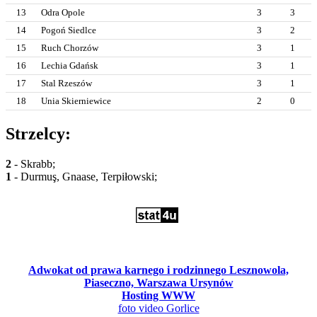
13
Odra Opole
3
3
14
Pogoń Siedlce
3
2
15
Ruch Chorzów
3
1
16
Lechia Gdańsk
3
1
17
Stal Rzeszów
3
1
18
Unia Skierniewice
2
0
Strzelcy:
2
- Skrabb;
1
- Durmuş, Gnaase, Terpiłowski;
Adwokat od prawa karnego i rodzinnego Lesznowola,
Piaseczno, Warszawa Ursynów
Hosting WWW
foto video Gorlice