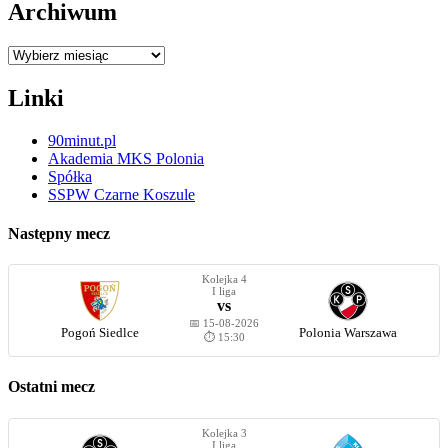
Archiwum
Archiwum
Linki
90minut.pl
Akademia MKS Polonia
Spółka
SSPW Czarne Koszule
Następny mecz
Kolejka 4
I liga
vs
📅 15-08-2026
Pogoń Siedlce
Polonia Warszawa
⏱️ 15:30
Ostatni mecz
Kolejka 3
I liga