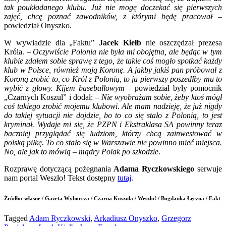
tak poukładanego klubu. Już nie mogę doczekać się pierwszych
zajęć, chcę poznać zawodników, z którymi będę pracował
–
powiedział Onyszko.
W wywiadzie dla „Faktu”
Jacek Kiełb
nie oszczędzał prezesa
Króla. –
Oczywiście Polonia nie była mi obojętna, ale będąc w tym
klubie zdałem sobie sprawę z tego, że takie coś mogło spotkać każdy
klub w Polsce, również moją Koronę. A jakby jakiś pan próbował z
Koroną zrobić to, co Król z Polonią, to ja pierwszy poszedłby mu to
wybić z głowy. Kijem baseballowym
– powiedział były pomocnik
„Czarnych Koszul” i dodał: –
Nie wyobrażam sobie, żeby ktoś mógł
coś takiego zrobić mojemu klubowi. Ale mam nadzieję, że już nigdy
do takiej sytuacji nie dojdzie, bo to co się stało z Polonią, to jest
kryminał. Wydaje mi się, że PZPN i Ekstraklasa SA powinny teraz
baczniej przyglądać się ludziom, którzy chcą zainwestować w
polską piłkę. To co stało się w Warszawie nie powinno mieć miejsca.
No, ale jak to mówią – mądry Polak po szkodzie
.
Rozprawę dotyczącą pożegnania
Adama Ryczkowskiego
serwuje
nam portal Weszło! Tekst dostępny
tutaj
.
Źródło: własne / Gazeta Wyborcza / Czarna Koszula / Weszło! / Bogdanka Łęczna / Fakt
Tagged
Adam Ryczkowski
,
Arkadiusz Onyszko
,
Grzegorz