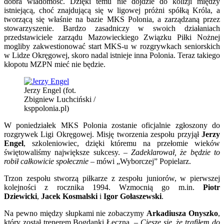
dobra wiadomość. Dzięki temu nie dojdzie do kolizji między
istniejącą, choć znajdującą się w ligowej próżni spółką Króla, a
tworzącą się właśnie na bazie MKS Polonia, a zarządzaną przez
stowarzyszenie. Bardzo zasadniczy w swoich działaniach
przedstawiciele zarządu Mazowieckiego Związku Piłki Nożnej
mogliby zakwestionować start MKS-u w rozgrywkach seniorskich
w Lidze Okręgowej, skoro nadal istnieje inna Polonia. Teraz takiego
kłopotu MZPN mieć nie będzie.
Jerzy Engel (fot.
Zbigniew Luchciński /
ksppolonia.pl)
W poniedziałek MKS Polonia zostanie oficjalnie zgłoszony do
rozgrywek Ligi Okręgowej. Misję tworzenia zespołu przyjął
Jerzy
Engel
, szkoleniowiec, dzięki któremu na przełomie wieków
świętowaliśmy największe sukcesy. –
Zadeklarował, że będzie to
robił całkowicie społecznie
– mówi „Wyborczej” Popielarz.
Trzon zespołu stworzą piłkarze z zespołu juniorów, w pierwszej
kolejności z rocznika 1994. Wzmocnią go m.in.
Piotr
Dziewicki
,
Jacek Kosmalski
i
Igor Gołaszewski
.
Na pewno między słupkami nie zobaczymy
Arkadiusza Onyszko
,
który został trenerem Bogdanki Łęczna. –
Cieszę się, że trafiłem do