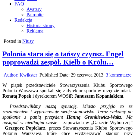
FAQ
Avatary
Patronite
Redakcja
Historia strony
Reklama
Posted in
Niusy
Polonia stara się o tańszy czynsz. Engel
poprowadzi zespół. Kiełb o Królu…
d
Author:
Kwikster
Published Date:
29 czerwca 2013
3 komentarze
P
W piątek przedstawiciele Stowarzyszenia Klubu Sportowego
st
Polonia Warszawa spotkali się z dyrektor sportu w urzędzie miasta
si
Renatą Popek
i dyrektorem WOSiR
Januszem Kopaniakiem
.
o
t
–
Przedstawiliśmy naszą sytuację. Miasto przyjęło to ze
c
zrozumieniem i wypracowuje swoje stanowisko. Teraz czekamy na
E
spotkanie z panią prezydent
Hanną Gronkiewicz-Waltz
. Ma
p
nastąpić w niedługim czasie
– zapowiada w „Gazecie Wyborczej”
ze
Grzegorz Popielarz
, prezes Stowarzyszenia Klubu Sportowego
K
Polonia Warszawa, które chce wydzierżawić stadion przy
o