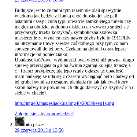
Budujące jest to że radni tym razem nie olali spawy(nie
wiadomo jak będzie z Hanką choć dupsko jej się pali
ostatnimi czasy i cuda typu otwarcie zamkniętego tunelu czy
magiczna obniżka podobno niskich cen wywozu śmieci się
przydarzyły trzeba korzystać), symboliczna złotówka
miesięcznie za wynajem czy nawet gdyby było to 1911PLN
na utrzymanie trawy zawsze coś dobrego przy tym co nam
sprezentowali do tej pory. Czekam na dobre i coraz lepsze
informacje od poniedziałku.
Upadłość kró7owej wydmuszki była więcej niż pewna, długo
sprawę przeciągała ta gruba świnia zgarnął kolejną transzę z
c+ i zaraz przypieczętują jego rządy ogłaszając upadłość.
mam nadzieję ze uda się z czasem wyciągnąć herb i barwy od
tej grubej świni za rozsądny pieniądz (to tak jak cwel który
skroił barwy nie powinien ich długo dzierżyć cz trzymać ich u
siebie w chacie).
http://img40.imageshack.us/img40/2068/keep1a.jpg
Zaloguj się, aby odpowiedzieć
olo
pisze:
29 czerwca 2013 o 13:56