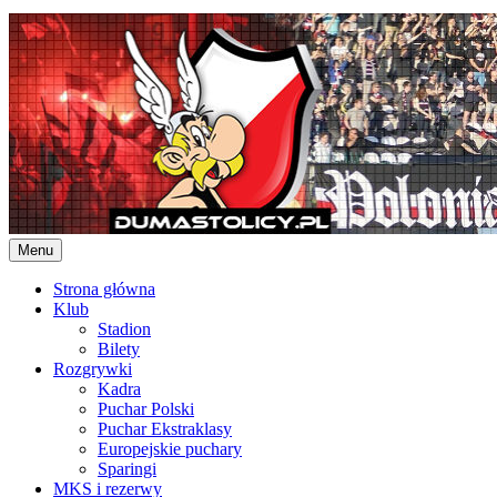
Skip
to
content
Menu
Strona główna
Klub
Stadion
Bilety
Rozgrywki
Kadra
Puchar Polski
Puchar Ekstraklasy
Europejskie puchary
Sparingi
MKS i rezerwy