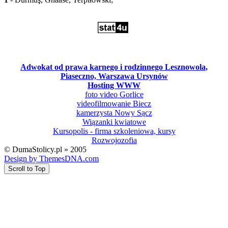
Adwokat od prawa karnego i rodzinnego Lesznowola,
Piaseczno, Warszawa Ursynów
Hosting WWW
foto video Gorlice
videofilmowanie Biecz
kamerzysta Nowy Sącz
Wiązanki kwiatowe
Kursopolis - firma szkoleniowa, kursy
Rozwojozofia
© DumaStolicy.pl » 2005
Design by ThemesDNA.com
Scroll to Top