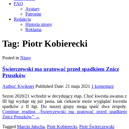
FAQ
Avatary
Patronite
Redakcja
Historia strony
Reklama
Tag:
Piotr Kobierecki
Posted in
Niusy
Świerczewski ma uratować przed spadkiem Znicz
Pruszków
do
Author:
Kwikster
Published Date:
21 maja 2021
1 komentarz
Świercz
Sezon 2020/21 wchodzi w decydujący etap. Choć kwestia awansu z
ma
III ligi wydaje się już jasna, tak ciekawie może wyglądać kwestia
uratowa
spadków z II ligi. Do naszej grupy mogą spaść dwa zespoły.
przed
Continue reading
„Świerczewski ma uratować przed spadkiem
spadkie
Znicz Pruszków”
→
Znicz
Pruszk
Tagged
Marcin Jałocha
,
Piotr Kobierecki
,
Piotr Świerczewski