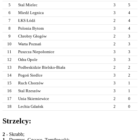
5
Stal Mielec
3
5
6
Miedź Legnica
3
4
7
ŁKS Łódź
2
4
8
Polonia Bytom
3
4
9
Chrobry Głogów
2
3
10
Warta Poznań
2
3
11
Puszcza Niepołomice
3
3
12
Odra Opole
3
3
13
Podbeskidzie Bielsko-Biała
2
2
14
Pogoń Siedlce
3
2
15
Ruch Chorzów
3
1
16
Stal Rzeszów
3
1
17
Unia Skierniewice
2
0
18
Lechia Gdańsk
2
0
Strzelcy:
2
- Skrabb;
1
- Durmuş, Gnaase, Terpiłowski;