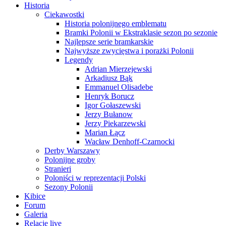
Historia
Ciekawostki
Historia polonijnego emblematu
Bramki Polonii w Ekstraklasie sezon po sezonie
Najlepsze serie bramkarskie
Najwyższe zwycięstwa i porażki Polonii
Legendy
Adrian Mierzejewski
Arkadiusz Bąk
Emmanuel Olisadebe
Henryk Borucz
Igor Gołaszewski
Jerzy Bułanow
Jerzy Piekarzewski
Marian Łącz
Wacław Denhoff-Czarnocki
Derby Warszawy
Polonijne groby
Stranieri
Poloniści w reprezentacji Polski
Sezony Polonii
Kibice
Forum
Galeria
Relacje live