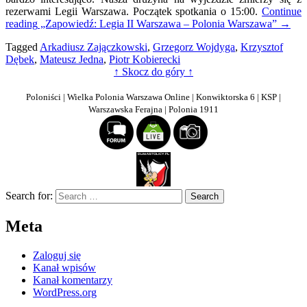
rezerwami Legii Warszawa. Początek spotkania o 15:00.
Continue
P
reading
„Zapowiedź: Legia II Warszawa – Polonia Warszawa”
→
W
Tagged
Arkadiusz Zajączkowski
,
Grzegorz Wojdyga
,
Krzysztof
Dębek
,
Mateusz Jedna
,
Piotr Kobierecki
↑ Skocz do góry ↑
Poloniści | Wielka Polonia Warszawa Online | Konwiktorska 6 | KSP |
Warszawska Ferajna | Polonia 1911
Search for:
Meta
Zaloguj się
Kanał wpisów
Kanał komentarzy
WordPress.org