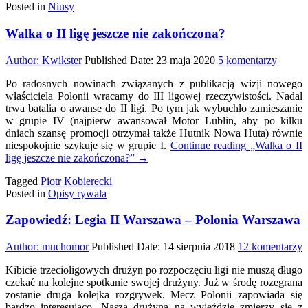
Posted in
Niusy
Walka o II ligę jeszcze nie zakończona?
do
Author:
Kwikster
Published Date:
23 maja 2020
5 komentarzy
Walka
Po radosnych nowinach związanych z publikacją wizji nowego
o
właściciela Polonii wracamy do III ligowej rzeczywistości. Nadal
II
trwa batalia o awanse do II ligi. Po tym jak wybuchło zamieszanie
ligę
w grupie IV (najpierw awansował Motor Lublin, aby po kilku
jeszcze
dniach szansę promocji otrzymał także Hutnik Nowa Huta) równie
nie
niespokojnie szykuje się w grupie I.
Continue reading
„Walka o II
zakońc
ligę jeszcze nie zakończona?”
→
Tagged
Piotr Kobierecki
Posted in
Opisy rywala
Zapowiedź: Legia II Warszawa – Polonia Warszawa
d
Author:
muchomor
Published Date:
14 sierpnia 2018
12 komentarzy
Z
Kibicie trzecioligowych drużyn po rozpoczęciu ligi nie muszą długo
L
czekać na kolejne spotkanie swojej drużyny. Już w środę rozegrana
I
zostanie druga kolejka rozgrywek. Mecz Polonii zapowiada się
W
bardzo interesująco. Nasza drużyna na wyjeździe zmierzy się z
–