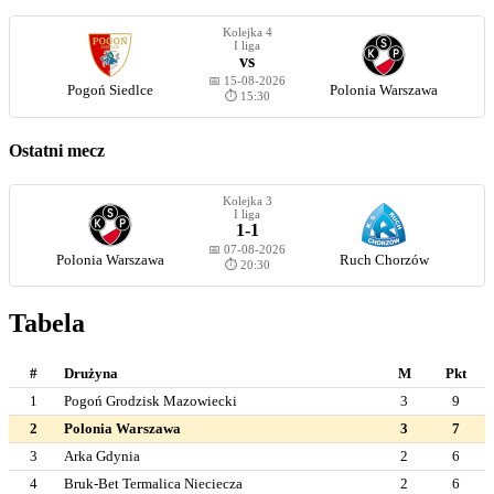
Kolejka 4
I liga
vs
📅 15-08-2026
Pogoń Siedlce
Polonia Warszawa
⏱️ 15:30
Ostatni mecz
Kolejka 3
I liga
1-1
📅 07-08-2026
Polonia Warszawa
Ruch Chorzów
⏱️ 20:30
Tabela
#
Drużyna
M
Pkt
1
Pogoń Grodzisk Mazowiecki
3
9
2
Polonia Warszawa
3
7
3
Arka Gdynia
2
6
4
Bruk-Bet Termalica Nieciecza
2
6