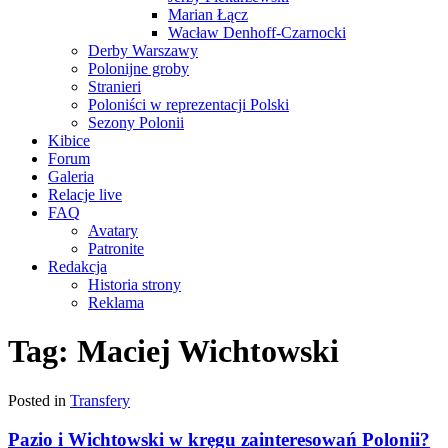
Marian Łącz
Wacław Denhoff-Czarnocki
Derby Warszawy
Polonijne groby
Stranieri
Poloniści w reprezentacji Polski
Sezony Polonii
Kibice
Forum
Galeria
Relacje live
FAQ
Avatary
Patronite
Redakcja
Historia strony
Reklama
Tag:
Maciej Wichtowski
Posted in
Transfery
Pazio i Wichtowski w kręgu zainteresowań Polonii?