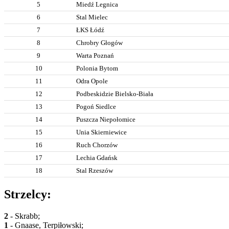
5
Miedź Legnica
6
Stal Mielec
7
ŁKS Łódź
8
Chrobry Głogów
9
Warta Poznań
10
Polonia Bytom
11
Odra Opole
12
Podbeskidzie Bielsko-Biała
13
Pogoń Siedlce
14
Puszcza Niepołomice
15
Unia Skierniewice
16
Ruch Chorzów
17
Lechia Gdańsk
18
Stal Rzeszów
Strzelcy:
2
- Skrabb;
1
- Gnaase, Terpiłowski;