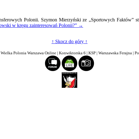
ansferowych Polonii. Szymon Mierzyński ze „Sportowych Faktów” stw
owski w kręgu zainteresowań Polonii?”
→
wski
↑ Skocz do góry ↑
resowań
?
| Wielka Polonia Warszawa Online | Konwiktorska 6 | KSP | Warszawska Ferajna | P