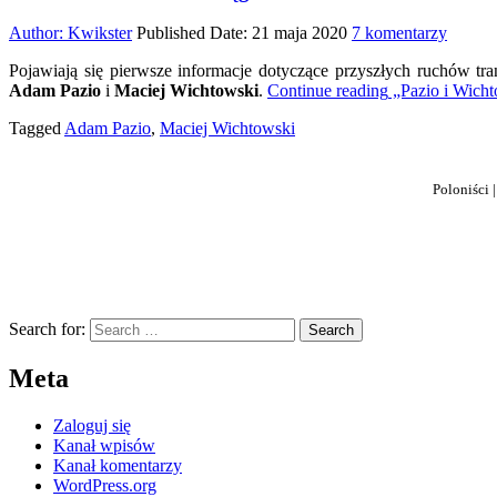
do
Author:
Kwikster
Published Date:
21 maja 2020
7 komentarzy
Pazio
Pojawiają się pierwsze informacje dotyczące przyszłych ruchów tr
i
Adam Pazio
i
Maciej Wichtowski
.
Continue reading
„Pazio i Wicht
Wichto
w
Tagged
Adam Pazio
,
Maciej Wichtowski
kręgu
zainte
Polonii
Poloniści 
Search for:
Meta
Zaloguj się
Kanał wpisów
Kanał komentarzy
WordPress.org