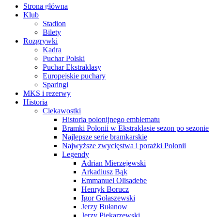
Strona główna
Klub
Stadion
Bilety
Rozgrywki
Kadra
Puchar Polski
Puchar Ekstraklasy
Europejskie puchary
Sparingi
MKS i rezerwy
Historia
Ciekawostki
Historia polonijnego emblematu
Bramki Polonii w Ekstraklasie sezon po sezonie
Najlepsze serie bramkarskie
Najwyższe zwycięstwa i porażki Polonii
Legendy
Adrian Mierzejewski
Arkadiusz Bąk
Emmanuel Olisadebe
Henryk Borucz
Igor Gołaszewski
Jerzy Bułanow
Jerzy Piekarzewski