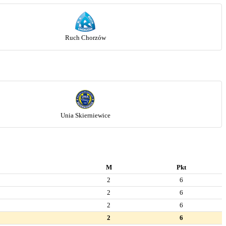
Ruch Chorzów
Unia Skierniewice
M
Pkt
2
6
2
6
2
6
2
6