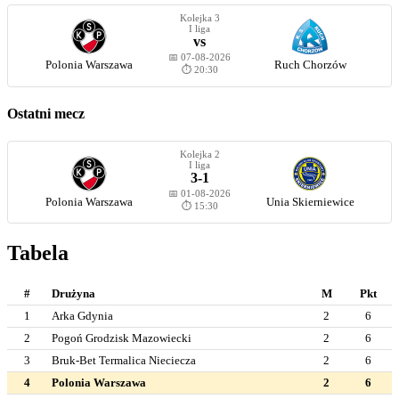
Kolejka 3
I liga
vs
📅 07-08-2026
Polonia Warszawa
Ruch Chorzów
⏱️ 20:30
Ostatni mecz
Kolejka 2
I liga
3-1
📅 01-08-2026
Polonia Warszawa
Unia Skierniewice
⏱️ 15:30
Tabela
#
Drużyna
M
Pkt
1
Arka Gdynia
2
6
2
Pogoń Grodzisk Mazowiecki
2
6
3
Bruk-Bet Termalica Nieciecza
2
6
4
Polonia Warszawa
2
6