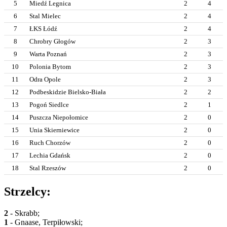
5
Miedź Legnica
2
4
6
Stal Mielec
2
4
7
ŁKS Łódź
2
4
8
Chrobry Głogów
2
3
9
Warta Poznań
2
3
10
Polonia Bytom
2
3
11
Odra Opole
2
3
12
Podbeskidzie Bielsko-Biała
2
2
13
Pogoń Siedlce
2
1
14
Puszcza Niepołomice
2
0
15
Unia Skierniewice
2
0
16
Ruch Chorzów
2
0
17
Lechia Gdańsk
2
0
18
Stal Rzeszów
2
0
Strzelcy:
2
- Skrabb;
1
- Gnaase, Terpiłowski;