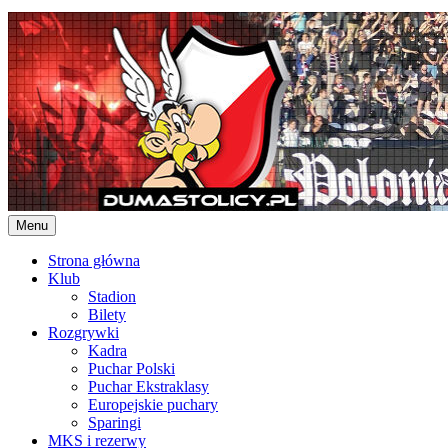
Skip
to
content
Menu
Strona główna
Klub
Stadion
Bilety
Rozgrywki
Kadra
Puchar Polski
Puchar Ekstraklasy
Europejskie puchary
Sparingi
MKS i rezerwy