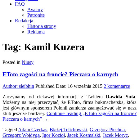
FAQ
Avatary
Patronite
Redakcja
Historia strony
Reklama
Tag:
Kamil Kuzera
Posted in
Niusy
EToto zagości na froncie? Pieczara o karnych
do
Author:
sleibhin
Published Date:
16 września 2015
2 komentarze
ETo
Zaczynamy od ciekawej informacji z Twittera
Dawida Suta
.
zago
Możemy na niej przeczytać, że EToto, firma bukmacherska, która
na
jest głównym sponsorem Polonii zamierza zaangażować się w nasz
fron
klub jeszcze bardziej.
Continue reading
„EToto zagości na froncie?
Piec
Pieczara o karnych”
→
o
karn
Tagged
Adam Czerkas
,
Błażej Telichowski
,
Grzegorz Piechna
,
Grzegorz Wojdyga
,
Igor Kozioł
,
Jacek Kosmalski
,
Jacek Moryc
,