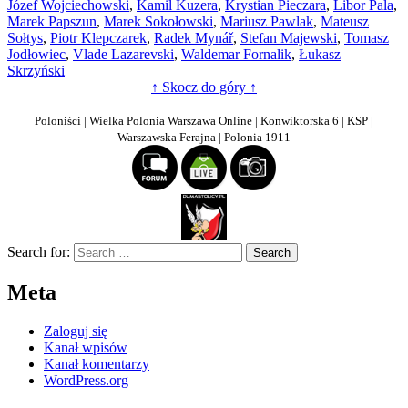
Józef Wojciechowski
,
Kamil Kuzera
,
Krystian Pieczara
,
Libor Pala
,
Marek Papszun
,
Marek Sokołowski
,
Mariusz Pawlak
,
Mateusz
Sołtys
,
Piotr Klepczarek
,
Radek Mynář
,
Stefan Majewski
,
Tomasz
Jodłowiec
,
Vlade Lazarevski
,
Waldemar Fornalik
,
Łukasz
Skrzyński
↑ Skocz do góry ↑
Poloniści | Wielka Polonia Warszawa Online | Konwiktorska 6 | KSP |
Warszawska Ferajna | Polonia 1911
Search for:
Meta
Zaloguj się
Kanał wpisów
Kanał komentarzy
WordPress.org