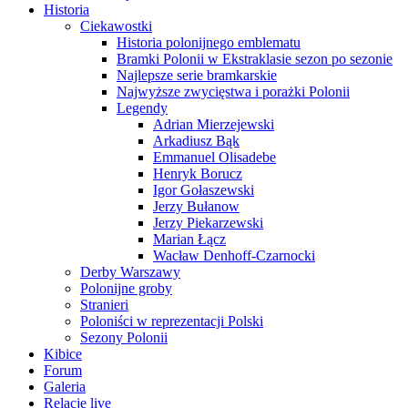
Historia
Ciekawostki
Historia polonijnego emblematu
Bramki Polonii w Ekstraklasie sezon po sezonie
Najlepsze serie bramkarskie
Najwyższe zwycięstwa i porażki Polonii
Legendy
Adrian Mierzejewski
Arkadiusz Bąk
Emmanuel Olisadebe
Henryk Borucz
Igor Gołaszewski
Jerzy Bułanow
Jerzy Piekarzewski
Marian Łącz
Wacław Denhoff-Czarnocki
Derby Warszawy
Polonijne groby
Stranieri
Poloniści w reprezentacji Polski
Sezony Polonii
Kibice
Forum
Galeria
Relacje live