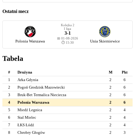
Ostatni mecz
Kolejka 2
I liga
3-1
📅 01-08-2026
Polonia Warszawa
Unia Skierniewice
⏱️ 15:30
Tabela
#
Drużyna
M
Pkt
1
Arka Gdynia
2
6
2
Pogoń Grodzisk Mazowiecki
2
6
3
Bruk-Bet Termalica Nieciecza
2
6
4
Polonia Warszawa
2
6
5
Miedź Legnica
2
4
6
Stal Mielec
2
4
7
ŁKS Łódź
2
4
8
Chrobry Głogów
2
3