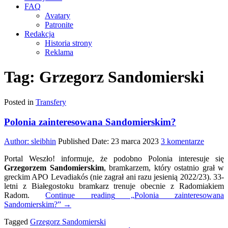
FAQ
Avatary
Patronite
Redakcja
Historia strony
Reklama
Tag:
Grzegorz Sandomierski
Posted in
Transfery
Polonia zainteresowana Sandomierskim?
do
Author:
sleibhin
Published Date:
23 marca 2023
3 komentarze
Polonia
Portal Weszło! informuje, że podobno Polonia interesuje się
zainte
Grzegorzem Sandomierskim
, bramkarzem, który ostatnio grał w
Sandom
greckim APO Levadiakós (nie zagrał ani razu jesienią 2022/23). 33-
letni z Białegostoku bramkarz trenuje obecnie z Radomiakiem
Radom.
Continue reading
„Polonia zainteresowana
Sandomierskim?”
→
Tagged
Grzegorz Sandomierski