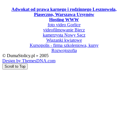
Adwokat od prawa karnego i rodzinnego Lesznowola,
Piaseczno, Warszawa Ursynów
Hosting WWW
foto video Gorlice
videofilmowanie Biecz
kamerzysta Nowy Sącz
Wiązanki kwiatowe
Kursopolis - firma szkoleniowa, kursy
Rozwojozofia
© DumaStolicy.pl » 2005
Design by ThemesDNA.com
Scroll to Top