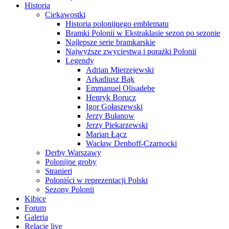
Historia
Ciekawostki
Historia polonijnego emblematu
Bramki Polonii w Ekstraklasie sezon po sezonie
Najlepsze serie bramkarskie
Najwyższe zwycięstwa i porażki Polonii
Legendy
Adrian Mierzejewski
Arkadiusz Bąk
Emmanuel Olisadebe
Henryk Borucz
Igor Gołaszewski
Jerzy Bułanow
Jerzy Piekarzewski
Marian Łącz
Wacław Denhoff-Czarnocki
Derby Warszawy
Polonijne groby
Stranieri
Poloniści w reprezentacji Polski
Sezony Polonii
Kibice
Forum
Galeria
Relacje live