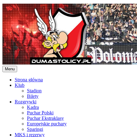
Skip
to
content
Menu
Strona główna
Klub
Stadion
Bilety
Rozgrywki
Kadra
Puchar Polski
Puchar Ekstraklasy
Europejskie puchary
Sparingi
MKS i rezerwy