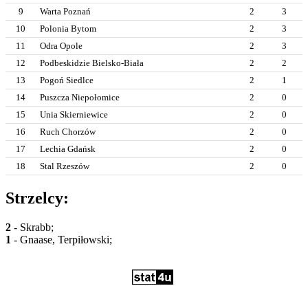
9
Warta Poznań
2
3
10
Polonia Bytom
2
3
11
Odra Opole
2
3
12
Podbeskidzie Bielsko-Biała
2
2
13
Pogoń Siedlce
2
1
14
Puszcza Niepołomice
2
0
15
Unia Skierniewice
2
0
16
Ruch Chorzów
2
0
17
Lechia Gdańsk
2
0
18
Stal Rzeszów
2
0
Strzelcy:
2
- Skrabb;
1
- Gnaase, Terpiłowski;