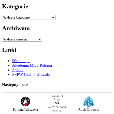
Kategorie
Kategorie
Archiwum
Archiwum
Linki
90minut.pl
Akademia MKS Polonia
Spółka
SSPW Czarne Koszule
Następny mecz
Kolejka 3
I liga
vs
📅 07-08-2026
Polonia Warszawa
Ruch Chorzów
⏱️ 20:30