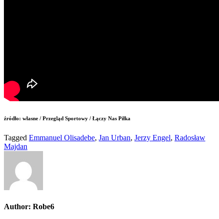
źródło: własne / Przegląd Sportowy / Łączy Nas Piłka
Tagged
Emmanuel Olisadebe
,
Jan Urban
,
Jerzy Engel
,
Radosław
Majdan
Author:
Robe6