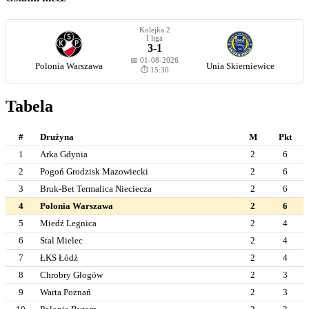
Kolejka 2
I liga
3-1
📅 01-08-2026
Polonia Warszawa
Unia Skierniewice
⏱️ 15:30
Tabela
#
Drużyna
M
Pkt
1
Arka Gdynia
2
6
2
Pogoń Grodzisk Mazowiecki
2
6
3
Bruk-Bet Termalica Nieciecza
2
6
4
Polonia Warszawa
2
6
5
Miedź Legnica
2
4
6
Stal Mielec
2
4
7
ŁKS Łódź
2
4
8
Chrobry Głogów
2
3
9
Warta Poznań
2
3