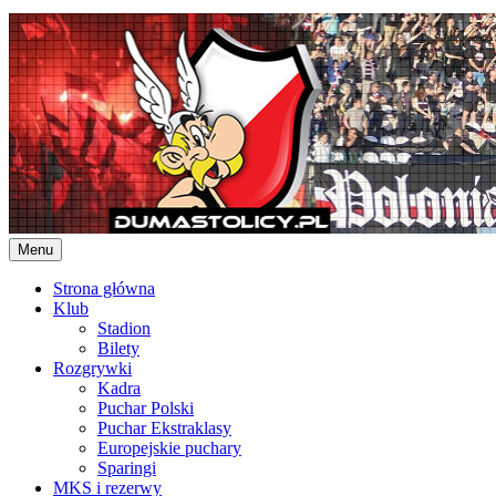
Skip
to
content
Menu
Strona główna
Klub
Stadion
Bilety
Rozgrywki
Kadra
Puchar Polski
Puchar Ekstraklasy
Europejskie puchary
Sparingi
MKS i rezerwy