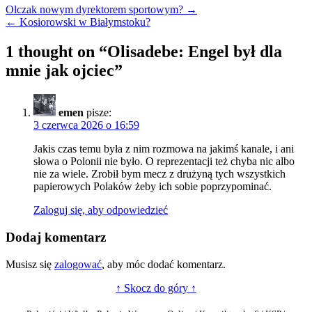
Nawigacja
Olczak nowym dyrektorem sportowym? →
← Kosiorowski w Białymstoku?
wpisu
1 thought on “
Olisadebe: Engel był dla
mnie jak ojciec
”
emen
pisze:
3 czerwca 2026 o 16:59
Jakis czas temu była z nim rozmowa na jakimś kanale, i ani
słowa o Polonii nie było. O reprezentacji też chyba nic albo
nie za wiele. Zrobił bym mecz z drużyną tych wszystkich
papierowych Polaków żeby ich sobie poprzypominać.
Zaloguj się, aby odpowiedzieć
Dodaj komentarz
Musisz się
zalogować
, aby móc dodać komentarz.
↑ Skocz do góry ↑