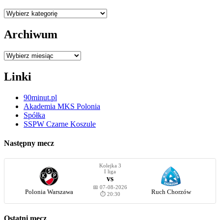
Kategorie
Archiwum
Archiwum
Linki
90minut.pl
Akademia MKS Polonia
Spółka
SSPW Czarne Koszule
Następny mecz
Kolejka 3
I liga
vs
📅 07-08-2026
Polonia Warszawa
Ruch Chorzów
⏱️ 20:30
Ostatni mecz