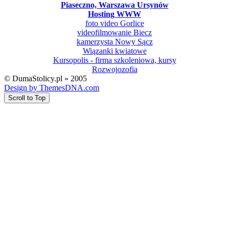
Piaseczno, Warszawa Ursynów
Hosting WWW
foto video Gorlice
videofilmowanie Biecz
kamerzysta Nowy Sącz
Wiązanki kwiatowe
Kursopolis - firma szkoleniowa, kursy
Rozwojozofia
© DumaStolicy.pl » 2005
Design by ThemesDNA.com
Scroll to Top