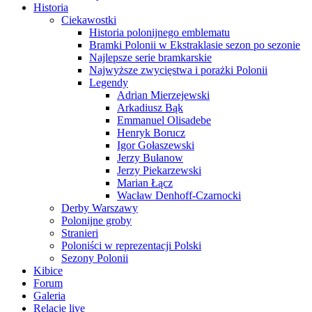
Historia
Ciekawostki
Historia polonijnego emblematu
Bramki Polonii w Ekstraklasie sezon po sezonie
Najlepsze serie bramkarskie
Najwyższe zwycięstwa i porażki Polonii
Legendy
Adrian Mierzejewski
Arkadiusz Bąk
Emmanuel Olisadebe
Henryk Borucz
Igor Gołaszewski
Jerzy Bułanow
Jerzy Piekarzewski
Marian Łącz
Wacław Denhoff-Czarnocki
Derby Warszawy
Polonijne groby
Stranieri
Poloniści w reprezentacji Polski
Sezony Polonii
Kibice
Forum
Galeria
Relacje live