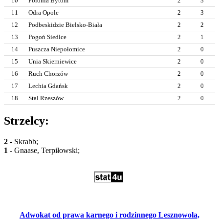
10
Polonia Bytom
2
3
11
Odra Opole
2
3
12
Podbeskidzie Bielsko-Biała
2
2
13
Pogoń Siedlce
2
1
14
Puszcza Niepołomice
2
0
15
Unia Skierniewice
2
0
16
Ruch Chorzów
2
0
17
Lechia Gdańsk
2
0
18
Stal Rzeszów
2
0
Strzelcy:
2
- Skrabb;
1
- Gnaase, Terpiłowski;
Adwokat od prawa karnego i rodzinnego Lesznowola,