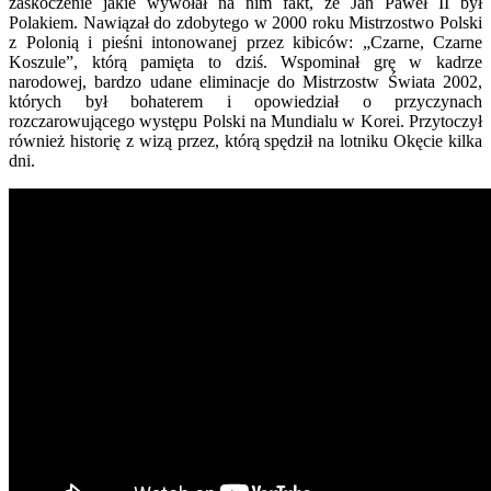
zaskoczenie jakie wywołał na nim fakt, że Jan Paweł II był
Polakiem. Nawiązał do zdobytego w 2000 roku Mistrzostwo Polski
z Polonią i pieśni intonowanej przez kibiców: „Czarne, Czarne
Koszule”, którą pamięta to dziś. Wspominał grę w kadrze
narodowej, bardzo udane eliminacje do Mistrzostw Świata 2002,
których był bohaterem i opowiedział o przyczynach
rozczarowującego występu Polski na Mundialu w Korei. Przytoczył
również historię z wizą przez, którą spędził na lotniku Okęcie kilka
dni.