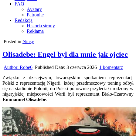
FAQ
Avatary
Patronite
Redakcja
Historia strony
Reklama
Posted in
Niusy
Olisadebe: Engel był dla mnie jak ojciec
do
Author:
Robe6
Published Date:
3 czerwca 2026
1 komentarz
Olisad
Związku z dzisiejszym, towarzyskim spotkaniem reprezentacji
Engel
Polski z reprezentacją Nigerii, której przedmeczowy trening odbył
był
się na stadionie Polonii, do Polski ponownie przyleciał urodzony w
dla
nigeryjskiej miejscowości Warii był reprezentant Biało-Czarowny
mnie
Emmanuel Olisadebe
.
jak
ojciec