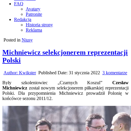
FAQ
Avatary
Patronite
Redakcja
Historia strony
Reklama
Posted in
Niusy
Michniewicz selekcjonerem reprezentacji
Polski
d
Author:
Kwikster
Published Date:
31 stycznia 2022
3 komentarze
M
Były szkoleniowiec „Czarnych Koszul”
Czesław
se
Michniewicz
został nowym selekcjonerem piłkarskiej reprezentacji
re
Polski. Dla przypomnienia Michniewicz prowadził Polonię w
Po
końcówce sezonu 2011/12.