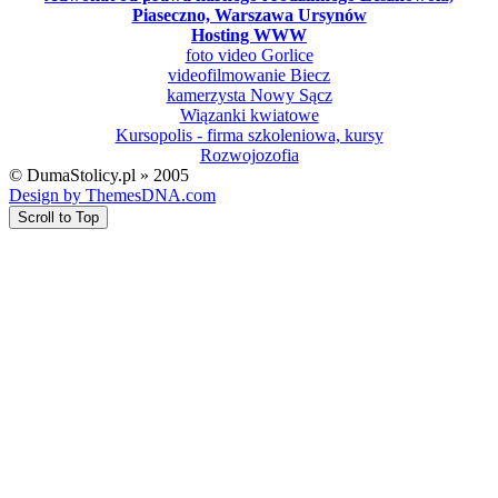
Piaseczno, Warszawa Ursynów
Hosting WWW
foto video Gorlice
videofilmowanie Biecz
kamerzysta Nowy Sącz
Wiązanki kwiatowe
Kursopolis - firma szkoleniowa, kursy
Rozwojozofia
© DumaStolicy.pl » 2005
Design by ThemesDNA.com
Scroll to Top