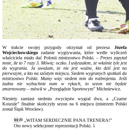
W trakcie swojej przygody otrzymał od prezesa
Józefa
Wojciechowskiego
zadanie wygrywania, które wedle wyliczeń
właściciela miało dać Polonii mistrzostwo Polski. –
Prezes zapytał
mnie, ile to 7 razy 3. Mówię: oczko. I usłyszałem, że właśnie tyle jest
do wygrania. Ja uważam, że nie jest ważne, kto dziś jest na
pierwszym, a kto na szóstym miejscu. Siedem wygranych spotkań da
mistrzostwo Polski. Mamy więc siedem min do rozbrojenia. Jeśli
żadna nie wybuchnie nam w rękach, to sezon nie będzie
zmarnowany
– mówił w „Przeglądzie Sportowym” Michniewicz.
Niestety zamiast siedmiu zwycięstw wygrał dwa, a „Czarne
Koszule” finalnie skończyły sezon na 6 miejscu (mistrzem Polski
został Śląsk Wrocław).
🆕💭 „WITAM SERDECZNIE PANA TRENERA!”
Oto nowy selekcjoner reprezentacji Polski. ⤵️