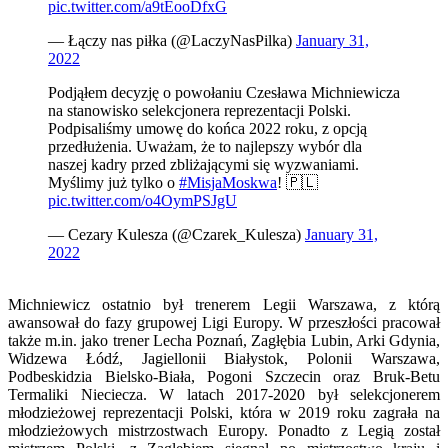
pic.twitter.com/a9tEooDfxG
— Łączy nas piłka (@LaczyNasPilka)
January 31,
2022
Podjąłem decyzję o powołaniu Czesława Michniewicza
na stanowisko selekcjonera reprezentacji Polski.
Podpisaliśmy umowę do końca 2022 roku, z opcją
przedłużenia. Uważam, że to najlepszy wybór dla
naszej kadry przed zbliżającymi się wyzwaniami.
Myślimy już tylko o
#MisjaMoskwa
! 🇵🇱
pic.twitter.com/o4OymPSJgU
— Cezary Kulesza (@Czarek_Kulesza)
January 31,
2022
Michniewicz ostatnio był trenerem Legii Warszawa, z którą
awansował do fazy grupowej Ligi Europy. W przeszłości pracował
także m.in. jako trener Lecha Poznań, Zagłębia Lubin, Arki Gdynia,
Widzewa Łódź, Jagiellonii Białystok, Polonii Warszawa,
Podbeskidzia Bielsko-Biała, Pogoni Szczecin oraz Bruk-Betu
Termaliki Nieciecza. W latach 2017-2020 był selekcjonerem
młodzieżowej reprezentacji Polski, która w 2019 roku zagrała na
młodzieżowych mistrzostwach Europy. Ponadto z Legią został