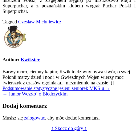
mistrzem Polski, z Zagłębiem sięgnął po mistrzostwo kraju i
Superpuchar, a z poznańskim klubem wygrał Puchar Polski i
Superpuchar.
Tagged
Czesław Michniewicz
Author:
Kwikster
Barwy moro, ciemny kaptur, Kwik to dziwny bywa stwór, o swej
Polonii marzy dzień i noc i w Gwiezdnych Wojen wierzy moc
[wierszyk z czasów ogólniaka... niezmiennie na czasie ;)]
Nawigacja
Podsumowanie statystyczne jesieni seniorek MKS-u →
← Junior Weszło! o Biedrzyckim
wpisu
Dodaj komentarz
Musisz się
zalogować
, aby móc dodać komentarz.
↑ Skocz do góry ↑