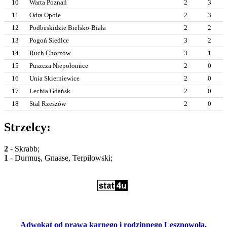
10
Warta Poznań
2
3
11
Odra Opole
2
3
12
Podbeskidzie Bielsko-Biała
2
2
13
Pogoń Siedlce
3
2
14
Ruch Chorzów
3
1
15
Puszcza Niepołomice
2
0
16
Unia Skierniewice
2
0
17
Lechia Gdańsk
2
0
18
Stal Rzeszów
2
0
Strzelcy:
2
- Skrabb;
1
- Durmuş, Gnaase, Terpiłowski;
Adwokat od prawa karnego i rodzinnego Lesznowola,