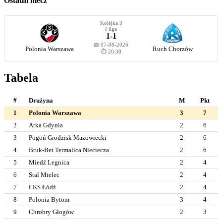
Ostatni mecz
Kolejka 3
I liga
1-1
📅 07-08-2026
Polonia Warszawa
Ruch Chorzów
⏱️ 20:30
Tabela
#
Drużyna
M
Pkt
1
Polonia Warszawa
3
7
2
Arka Gdynia
2
6
3
Pogoń Grodzisk Mazowiecki
2
6
4
Bruk-Bet Termalica Nieciecza
2
6
5
Miedź Legnica
2
4
6
Stal Mielec
2
4
7
ŁKS Łódź
2
4
8
Polonia Bytom
3
4
9
Chrobry Głogów
2
3