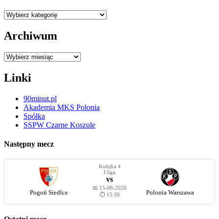
Kategorie
Archiwum
Archiwum
Linki
90minut.pl
Akademia MKS Polonia
Spółka
SSPW Czarne Koszule
Następny mecz
Kolejka 4
I liga
vs
📅 15-08-2026
Pogoń Siedlce
Polonia Warszawa
⏱️ 15:30