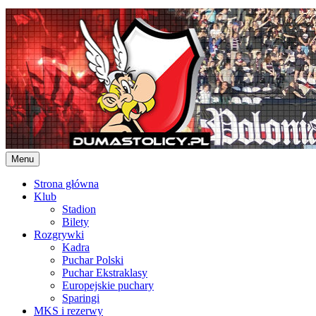
Skip
to
content
Menu
Strona główna
Klub
Stadion
Bilety
Rozgrywki
Kadra
Puchar Polski
Puchar Ekstraklasy
Europejskie puchary
Sparingi
MKS i rezerwy