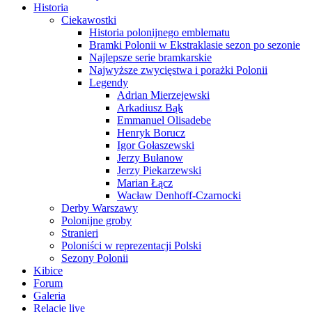
Historia
Ciekawostki
Historia polonijnego emblematu
Bramki Polonii w Ekstraklasie sezon po sezonie
Najlepsze serie bramkarskie
Najwyższe zwycięstwa i porażki Polonii
Legendy
Adrian Mierzejewski
Arkadiusz Bąk
Emmanuel Olisadebe
Henryk Borucz
Igor Gołaszewski
Jerzy Bułanow
Jerzy Piekarzewski
Marian Łącz
Wacław Denhoff-Czarnocki
Derby Warszawy
Polonijne groby
Stranieri
Poloniści w reprezentacji Polski
Sezony Polonii
Kibice
Forum
Galeria
Relacje live