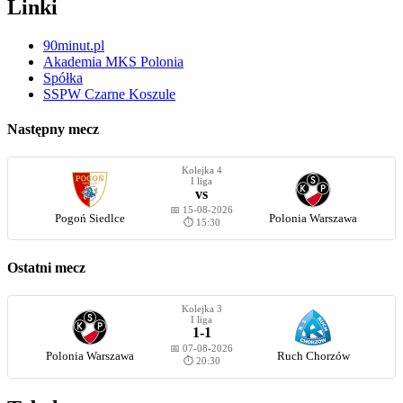
Linki
90minut.pl
Akademia MKS Polonia
Spółka
SSPW Czarne Koszule
Następny mecz
Kolejka 4
I liga
vs
📅 15-08-2026
Pogoń Siedlce
Polonia Warszawa
⏱️ 15:30
Ostatni mecz
Kolejka 3
I liga
1-1
📅 07-08-2026
Polonia Warszawa
Ruch Chorzów
⏱️ 20:30