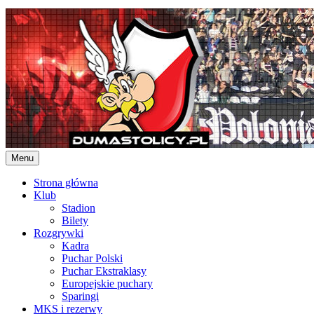
Skip
to
content
Menu
Strona główna
Klub
Stadion
Bilety
Rozgrywki
Kadra
Puchar Polski
Puchar Ekstraklasy
Europejskie puchary
Sparingi
MKS i rezerwy