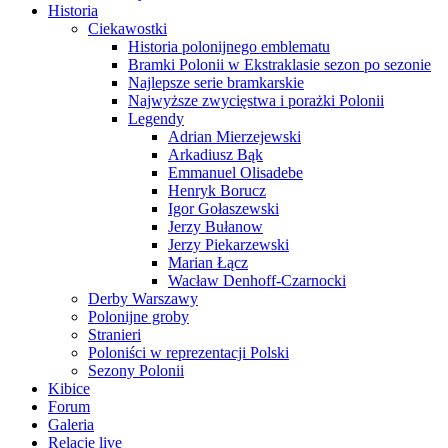
Historia
Ciekawostki
Historia polonijnego emblematu
Bramki Polonii w Ekstraklasie sezon po sezonie
Najlepsze serie bramkarskie
Najwyższe zwycięstwa i porażki Polonii
Legendy
Adrian Mierzejewski
Arkadiusz Bąk
Emmanuel Olisadebe
Henryk Borucz
Igor Gołaszewski
Jerzy Bułanow
Jerzy Piekarzewski
Marian Łącz
Wacław Denhoff-Czarnocki
Derby Warszawy
Polonijne groby
Stranieri
Poloniści w reprezentacji Polski
Sezony Polonii
Kibice
Forum
Galeria
Relacje live