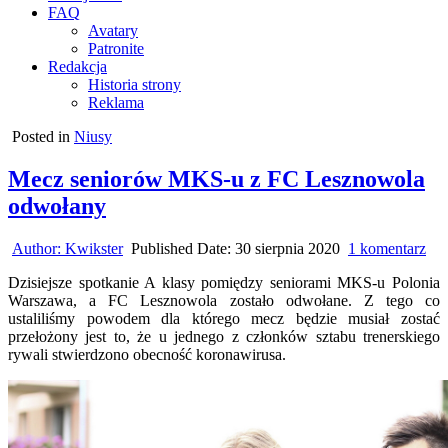
FAQ
Avatary
Patronite
Redakcja
Historia strony
Reklama
Posted in
Niusy
Mecz seniorów MKS-u z FC Lesznowola
odwołany
do
Author:
Kwikster
Published Date:
30 sierpnia 2020
1 komentarz
Me
Dzisiejsze spotkanie A klasy pomiędzy seniorami MKS-u Polonia
sen
Warszawa, a FC Lesznowola zostało odwołane. Z tego co
MK
ustaliliśmy powodem dla którego mecz będzie musiał zostać
u
przełożony jest to, że u jednego z członków sztabu trenerskiego
z
rywali stwierdzono obecność koronawirusa.
FC
Le
od