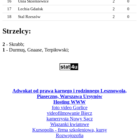
16
Unia Skierniewice
2
0
17
Lechia Gdańsk
2
0
18
Stal Rzeszów
2
0
Strzelcy:
2
- Skrabb;
1
- Durmuş, Gnaase, Terpiłowski;
Adwokat od prawa karnego i rodzinnego Lesznowola,
Piaseczno, Warszawa Ursynów
Hosting WWW
foto video Gorlice
videofilmowanie Biecz
kamerzysta Nowy Sącz
Wiązanki kwiatowe
Kursopolis - firma szkoleniowa, kursy
Rozwojozofia