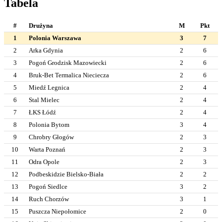
Tabela
#
Drużyna
M
Pkt
1
Polonia Warszawa
3
7
2
Arka Gdynia
2
6
3
Pogoń Grodzisk Mazowiecki
2
6
4
Bruk-Bet Termalica Nieciecza
2
6
5
Miedź Legnica
2
4
6
Stal Mielec
2
4
7
ŁKS Łódź
2
4
8
Polonia Bytom
3
4
9
Chrobry Głogów
2
3
10
Warta Poznań
2
3
11
Odra Opole
2
3
12
Podbeskidzie Bielsko-Biała
2
2
13
Pogoń Siedlce
3
2
14
Ruch Chorzów
3
1
15
Puszcza Niepołomice
2
0