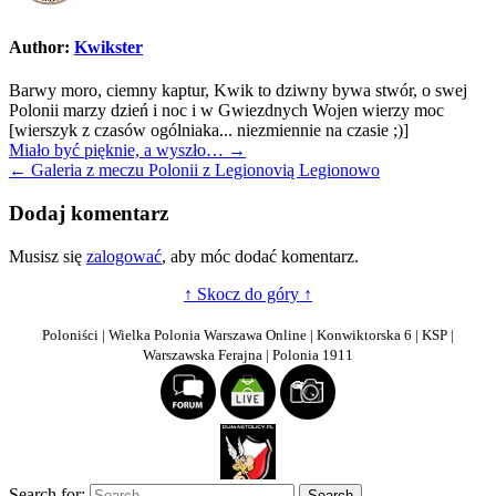
Author:
Kwikster
Barwy moro, ciemny kaptur, Kwik to dziwny bywa stwór, o swej
Polonii marzy dzień i noc i w Gwiezdnych Wojen wierzy moc
[wierszyk z czasów ogólniaka... niezmiennie na czasie ;)]
Nawigacja
Miało być pięknie, a wyszło… →
← Galeria z meczu Polonii z Legionovią Legionowo
wpisu
Dodaj komentarz
Musisz się
zalogować
, aby móc dodać komentarz.
↑ Skocz do góry ↑
Poloniści | Wielka Polonia Warszawa Online | Konwiktorska 6 | KSP |
Warszawska Ferajna | Polonia 1911
Search for: