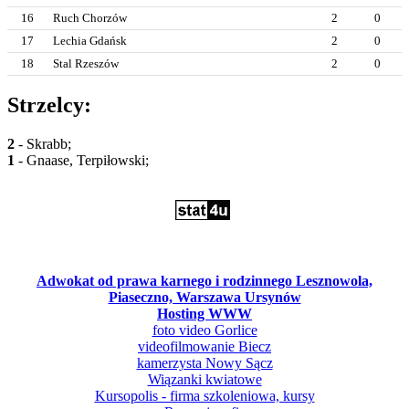
16
Ruch Chorzów
2
0
17
Lechia Gdańsk
2
0
18
Stal Rzeszów
2
0
Strzelcy:
2
- Skrabb;
1
- Gnaase, Terpiłowski;
Adwokat od prawa karnego i rodzinnego Lesznowola,
Piaseczno, Warszawa Ursynów
Hosting WWW
foto video Gorlice
videofilmowanie Biecz
kamerzysta Nowy Sącz
Wiązanki kwiatowe
Kursopolis - firma szkoleniowa, kursy