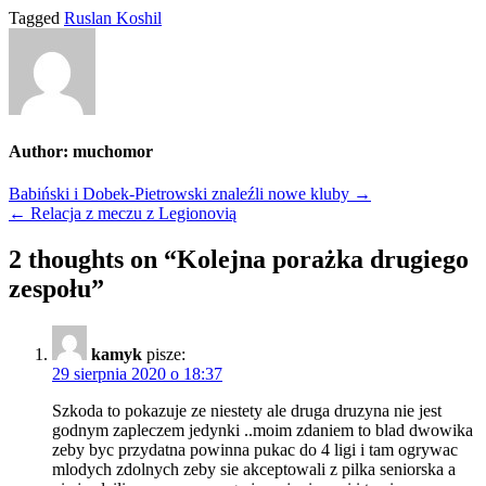
Tagged
Ruslan Koshil
Author:
muchomor
Nawigacja
Babiński i Dobek-Pietrowski znaleźli nowe kluby →
← Relacja z meczu z Legionovią
wpisu
2 thoughts on “
Kolejna porażka drugiego
zespołu
”
kamyk
pisze:
29 sierpnia 2020 o 18:37
Szkoda to pokazuje ze niestety ale druga druzyna nie jest
godnym zapleczem jedynki ..moim zdaniem to blad dwowika
zeby byc przydatna powinna pukac do 4 ligi i tam ogrywac
mlodych zdolnych zeby sie akceptowali z pilka seniorska a