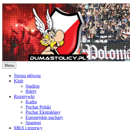
Skip
to
content
Menu
Strona główna
Klub
Stadion
Bilety
Rozgrywki
Kadra
Puchar Polski
Puchar Ekstraklasy
Europejskie puchary
Sparingi
MKS i rezerwy