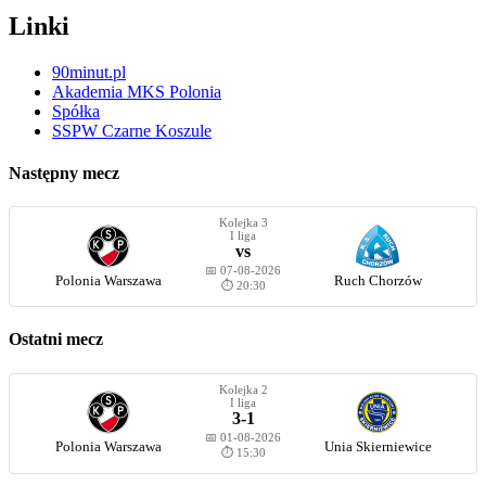
Linki
90minut.pl
Akademia MKS Polonia
Spółka
SSPW Czarne Koszule
Następny mecz
Kolejka 3
I liga
vs
📅 07-08-2026
Polonia Warszawa
Ruch Chorzów
⏱️ 20:30
Ostatni mecz
Kolejka 2
I liga
3-1
📅 01-08-2026
Polonia Warszawa
Unia Skierniewice
⏱️ 15:30