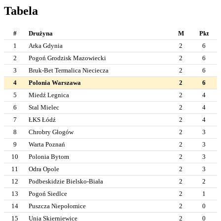
Tabela
#
Drużyna
M
Pkt
1
Arka Gdynia
2
6
2
Pogoń Grodzisk Mazowiecki
2
6
3
Bruk-Bet Termalica Nieciecza
2
6
4
Polonia Warszawa
2
6
5
Miedź Legnica
2
4
6
Stal Mielec
2
4
7
ŁKS Łódź
2
4
8
Chrobry Głogów
2
3
9
Warta Poznań
2
3
10
Polonia Bytom
2
3
11
Odra Opole
2
3
12
Podbeskidzie Bielsko-Biała
2
2
13
Pogoń Siedlce
2
1
14
Puszcza Niepołomice
2
0
15
Unia Skierniewice
2
0