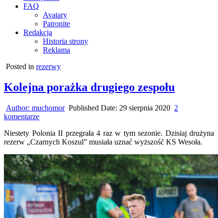
FAQ
Avatary
Patronite
Redakcja
Historia strony
Reklama
Posted in
rezerwy
Kolejna porażka drugiego zespołu
Author:
muchomor
Published Date:
29 sierpnia 2020
2
do
komentarze
Kolejna
Niestety Polonia II przegrała 4 raz w tym sezonie. Dzisiaj drużyna
porażka
rezerw „Czarnych Koszul” musiała uznać wyższość KS Wesoła.
drugiego
zespołu