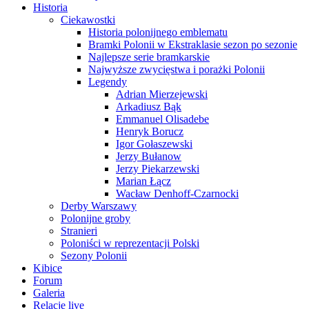
Historia
Ciekawostki
Historia polonijnego emblematu
Bramki Polonii w Ekstraklasie sezon po sezonie
Najlepsze serie bramkarskie
Najwyższe zwycięstwa i porażki Polonii
Legendy
Adrian Mierzejewski
Arkadiusz Bąk
Emmanuel Olisadebe
Henryk Borucz
Igor Gołaszewski
Jerzy Bułanow
Jerzy Piekarzewski
Marian Łącz
Wacław Denhoff-Czarnocki
Derby Warszawy
Polonijne groby
Stranieri
Poloniści w reprezentacji Polski
Sezony Polonii
Kibice
Forum
Galeria
Relacje live