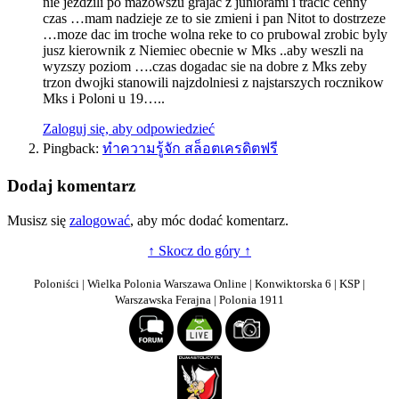
nie jezdzili po mazowszu grajac z juniorami i tracic cenny
czas …mam nadzieje ze to sie zmieni i pan Nitot to dostrzeze
…moze dac im troche wolna reke to co prubowal zrobic byly
jusz kierownik z Niemiec obecnie w Mks ..aby weszli na
wyzszy poziom ….czas dogadac sie na dobre z Mks zeby
trzon dwojki stanowili najzdolniesi z najstarszych rocznikow
Mks i Poloni u 19…..
Zaloguj się, aby odpowiedzieć
Pingback:
ทำความรู้จัก สล็อตเครดิตฟรี
Dodaj komentarz
Musisz się
zalogować
, aby móc dodać komentarz.
↑ Skocz do góry ↑
Poloniści | Wielka Polonia Warszawa Online | Konwiktorska 6 | KSP |
Warszawska Ferajna | Polonia 1911