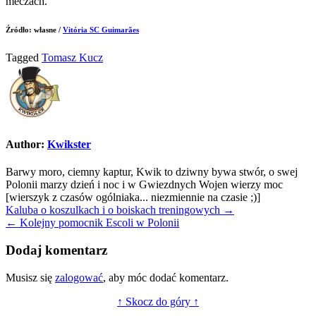
meczach.
Źródło: własne /
Vitória SC Guimarães
Tagged
Tomasz Kucz
Author:
Kwikster
Barwy moro, ciemny kaptur, Kwik to dziwny bywa stwór, o swej
Polonii marzy dzień i noc i w Gwiezdnych Wojen wierzy moc
[wierszyk z czasów ogólniaka... niezmiennie na czasie ;)]
Nawigacja
Kaluba o koszulkach i o boiskach treningowych →
← Kolejny pomocnik Escoli w Polonii
wpisu
Dodaj komentarz
Musisz się
zalogować
, aby móc dodać komentarz.
↑ Skocz do góry ↑