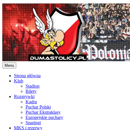
Skip
to
content
Menu
Strona główna
Klub
Stadion
Bilety
Rozgrywki
Kadra
Puchar Polski
Puchar Ekstraklasy
Europejskie puchary
Sparingi
MKS i rezerwy