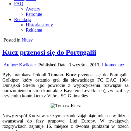
FAQ
Avatary
Patronite
Redakcja
Historia strony
Reklama
Posted in
Niusy
Kucz przenosi się do Portugalii
do
Author:
Kwikster
Published Date:
3 września 2019
1 komentarz
Ku
Były bramkarz Polonii
Tomasz Kucz
przenosi się do Portugalii.
prz
Golkiper, który ostatnio grał dla słowackiego FC DAC 1904
się
Dunajská Streda (po powrocie z wypożyczenia rozwiązał za
do
porozumieniem stron kontrakt z Bayerem Leverkusen), związał się
Por
trzyletnim kontraktem z Vitórią SC Guimarães.
Nowy zespół Kucza w zeszłym sezonie zajął piąte miejsce w lidze i
awansował do fazy grupowej Ligi Europy. W trwających
rozgrywkach zajmuje 16. miejsce z dwoma punktami w trzech