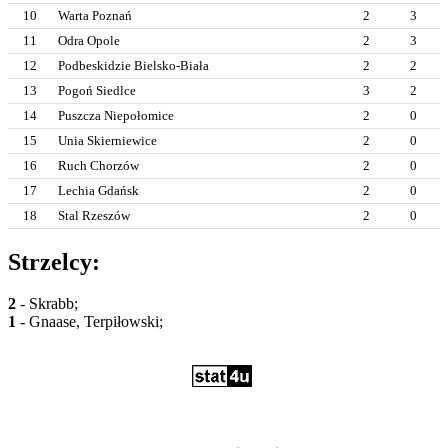
10
Warta Poznań
2
3
11
Odra Opole
2
3
12
Podbeskidzie Bielsko-Biała
2
2
13
Pogoń Siedlce
3
2
14
Puszcza Niepołomice
2
0
15
Unia Skierniewice
2
0
16
Ruch Chorzów
2
0
17
Lechia Gdańsk
2
0
18
Stal Rzeszów
2
0
Strzelcy:
2
- Skrabb;
1
- Gnaase, Terpiłowski;