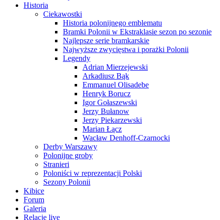
Historia
Ciekawostki
Historia polonijnego emblematu
Bramki Polonii w Ekstraklasie sezon po sezonie
Najlepsze serie bramkarskie
Najwyższe zwycięstwa i porażki Polonii
Legendy
Adrian Mierzejewski
Arkadiusz Bąk
Emmanuel Olisadebe
Henryk Borucz
Igor Gołaszewski
Jerzy Bułanow
Jerzy Piekarzewski
Marian Łącz
Wacław Denhoff-Czarnocki
Derby Warszawy
Polonijne groby
Stranieri
Poloniści w reprezentacji Polski
Sezony Polonii
Kibice
Forum
Galeria
Relacje live