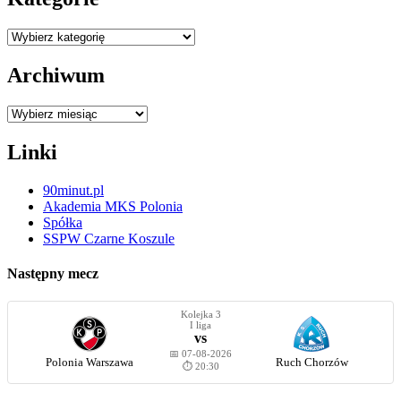
Kategorie
Archiwum
Archiwum
Linki
90minut.pl
Akademia MKS Polonia
Spółka
SSPW Czarne Koszule
Następny mecz
Kolejka 3
I liga
vs
📅 07-08-2026
Polonia Warszawa
Ruch Chorzów
⏱️ 20:30