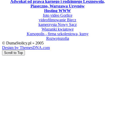
Adwokat od prawa karnego i rodzinnego Lesznowola,
Piaseczno, Warszawa Ursynów
Hosting WWW
foto video Gorlice
videofilmowanie Biecz
kamerzysta Nowy Sącz
Wiązanki kwiatowe
Kursopolis - firma szkoleniowa, kursy
Rozwojozofia
© DumaStolicy.pl » 2005
Design by ThemesDNA.com
Scroll to Top