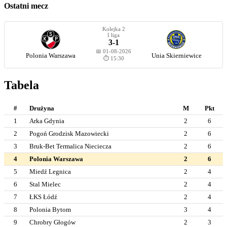
Ostatni mecz
Kolejka 2
I liga
3-1
📅 01-08-2026
Polonia Warszawa
Unia Skierniewice
⏱️ 15:30
Tabela
#
Drużyna
M
Pkt
1
Arka Gdynia
2
6
2
Pogoń Grodzisk Mazowiecki
2
6
3
Bruk-Bet Termalica Nieciecza
2
6
4
Polonia Warszawa
2
6
5
Miedź Legnica
2
4
6
Stal Mielec
2
4
7
ŁKS Łódź
2
4
8
Polonia Bytom
3
4
9
Chrobry Głogów
2
3