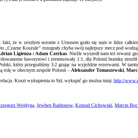
 fakt, że w zeszłym sezonie z Ursusem grało się nam w lidze całki
ys, to „Czarne Koszule” rozegrały chyba swój najlepszy mecz pod wodz
drian Ligienza
i
Adam Czerkas
. Nieźle wyszedł nam też rewanż gra
ydowanemu faworytowi i zremisowały 1:1, dla Polonii bramkę strzeli
ski, który przegraliśmy 3:2 grając na wyjeździe rezerwami. W tamty
ą rolę w obecnym zespole Polonii –
Aleksander Tomaszewski
,
Marci
lacja. Koszt wykupienia to 9zł, wykupić go można tutaj:
http://www.
rzegorz Wojdyga
,
Jewhen Radionow
,
Konrad Cichowski
,
Marcin Boc