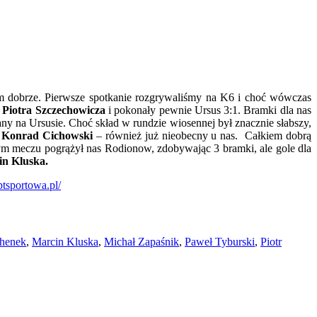
em dobrze. Pierwsze spotkanie rozgrywaliśmy na K6 i choć wówczas
ą
Piotra Szczechowicza
i pokonały pewnie Ursus 3:1. Bramki dla nas
ny na Ursusie. Choć skład w rundzie wiosennej był znacznie słabszy,
ł
Konrad Cichowski
– również już nieobecny u nas. Całkiem dobrą
m meczu pogrążył nas Rodionow, zdobywając 3 bramki, ale gole dla
n Kluska.
ptsportowa.pl/
henek
,
Marcin Kluska
,
Michał Zapaśnik
,
Paweł Tyburski
,
Piotr