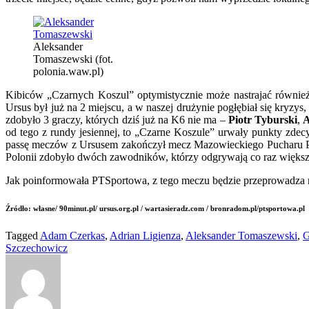
Aleksander
Tomaszewski (fot.
polonia.waw.pl)
Kibiców „Czarnych Koszul” optymistycznie może nastrajać również
Ursus był już na 2 miejscu, a w naszej drużynie pogłębiał się kryz
zdobyło 3 graczy, których dziś już na K6 nie ma –
Piotr Tyburski
,
A
od tego z rundy jesiennej, to „Czarne Koszule” urwały punkty zdec
passę meczów z Ursusem zakończył mecz Mazowieckiego Pucharu Pol
Polonii zdobyło dwóch zawodników, którzy odgrywają co raz większ
Jak poinformowała PTSportowa, z tego meczu będzie przeprowadza re
Źródło: własne/ 90minut.pl/ ursus.org.pl / wartasieradz.com / bronradom.pl/ptsportowa.pl
Tagged
Adam Czerkas
,
Adrian Ligienza
,
Aleksander Tomaszewski
,
G
Szczechowicz