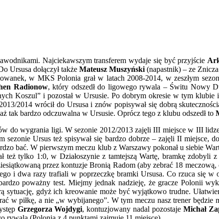
zawodnikami. Najciekawszym transferem wydaje się być przyjście
Ark
Do Ursusa dołączył także
Mateusz Muszyński
(napastnik) – ze Znicza
owanek, w MKS Polonia grał w latach 2008-2014, w zeszłym sezonie 
hen Radionow
, który odszedł do ligowego rywala – Świtu Nowy 
nych Koszul” i pozostał w Ursusie. Po dobrym okresie w tym klubie i 
 2013/2014 wrócił do Ursusa i znów popisywał się dobrą skuteczności
 aż tak bardzo odczuwalna w Ursusie. Oprócz tego z klubu odszedł to
 do wygrania ligi. W sezonie 2012/2013 zajęli III miejsce w III lidze
 sezonie Ursus też spisywał się bardzo dobrze – zajęli II miejsce, do
 bardzo bać. W pierwszym meczu klub z Warszawy pokonał u siebie Wart
też tylko 1:0, w Działoszynie z tamtejszą Wartę, bramkę zdobyli z d
ziesiątkowaną przez kontuzje Bronią Radom (aby zebrać 18 meczową, d
o i dwa razy trafiali w poprzeczkę bramki Ursusa. Co rzuca się w 
bardzo poważny test. Miejmy jednak nadzieję, że gracze Polonii wyk
ą sytuację, gdyż ich kreowanie może być wyjątkowo trudne. Ułatwieni
ł grać w piłkę, a nie „w wybijanego”. W tym meczu nasz trener będzi
występ
Grzegorza Wojdygi
, kontuzjowany nadal pozostaje
Michał Za
o rywala (Polonia z 4 punktami zajmuje 11 miejsce).