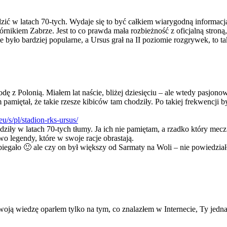
hodzić w latach 70-tych. Wydaje się to być całkiem wiarygodną informac
Górnikiem Zabrze. Jest to co prawda mała rozbieżność z oficjalną stro
 było bardziej popularne, a Ursus grał na II poziomie rozgrywek, to
dę z Polonią. Miałem lat naście, bliżej dziesięciu – ale wtedy pasjono
miętał, że takie rzesze kibiców tam chodziły. Po takiej frekwencji by
eu/s/pl/stadion-rks-ursus/
dziły w latach 70-tych tłumy. Ja ich nie pamiętam, a rzadko który m
wo legendy, które w swoje racje obrastają.
 biegało 🙂 ale czy on był większy od Sarmaty na Woli – nie powiedzia
Swoją wiedzę oparłem tylko na tym, co znalazłem w Internecie, Ty jedn