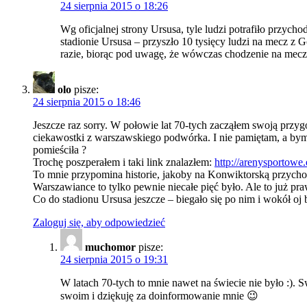
24 sierpnia 2015 o 18:26
Wg oficjalnej strony Ursusa, tyle ludzi potrafiło przyc
stadionie Ursusa – przyszło 10 tysięcy ludzi na mecz z 
razie, biorąc pod uwagę, że wówczas chodzenie na mecze
olo
pisze:
24 sierpnia 2015 o 18:46
Jeszcze raz sorry. W połowie lat 70-tych zacząłem swoją przygo
ciekawostki z warszawskiego podwórka. I nie pamiętam, a bym pa
pomieściła ?
Trochę poszperałem i taki link znalazłem:
http://arenysportowe.
To mnie przypomina historie, jakoby na Konwiktorską przycho
Warszawiance to tylko pewnie niecałe pięć było. Ale to już pra
Co do stadionu Ursusa jeszcze – biegało się po nim i wokół oj
Zaloguj się, aby odpowiedzieć
muchomor
pisze:
24 sierpnia 2015 o 19:31
W latach 70-tych to mnie nawet na świecie nie było :). 
swoim i dziękuję za doinformowanie mnie 😉