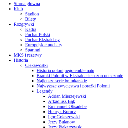
Strona główna
Klub
Stadion
Bilety
Rozgrywki
Kadra
Puchar Polski
Puchar Ekstraklasy
Europejskie puchary
Sparingi
MKS i rezerwy
Historia
Ciekawostki
Historia polonijnego emblematu
Bramki Polonii w Ekstraklasie sezon po sezonie
Najlepsze serie bramkarskie
Najwyższe zwycięstwa i porażki Polonii
Legendy
Adrian Mierzejewski
Arkadiusz Bąk
Emmanuel Olisadebe
Henryk Borucz
Igor Gołaszewski
Jerzy Bułanow
Jerzy Piekarzewski