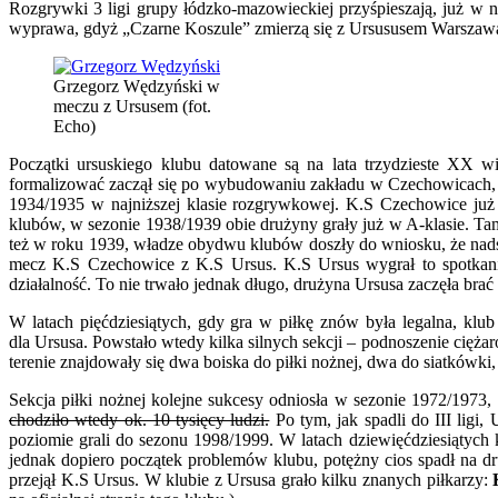
Rozgrywki 3 ligi grupy łódzko-mazowieckiej przyśpieszają, już w n
wyprawa, gdyż „Czarne Koszule” zmierzą się z Ursususem Warszawa
Grzegorz Wędzyński w
meczu z Ursusem (fot.
Echo)
Początki ursuskiego klubu datowane są na lata trzydzieste XX 
formalizować zaczął się po wybudowaniu zakładu w Czechowicach, 
1934/1935 w najniższej klasie rozgrywkowej. K.S Czechowice ju
klubów, w sezonie 1938/1939 obie drużyny grały już w A-klasie. Tam
też w roku 1939, władze obydwu klubów doszły do wniosku, że nadsz
mecz K.S Czechowice z K.S Ursus. K.S Ursus wygrał to spotkan
działalność. To nie trwało jednak długo, drużyna Ursusa zaczęła br
W latach pięćdziesiątych, gdy gra w piłkę znów była legalna, klu
dla Ursusa. Powstało wtedy kilka silnych sekcji – podnoszenie cięż
terenie znajdowały się dwa boiska do piłki nożnej, dwa do siatkówki,
Sekcja piłki nożnej kolejne sukcesy odniosła w sezonie 1972/1973,
chodziło wtedy ok. 10 tysięcy ludzi.
Po tym, jak spadli do III ligi,
poziomie grali do sezonu 1998/1999. W latach dziewięćdziesiątych 
jednak dopiero początek problemów klubu, potężny cios spadł na d
przejął K.S Ursus. W klubie z Ursusa grało kilku znanych piłkarzy:
K