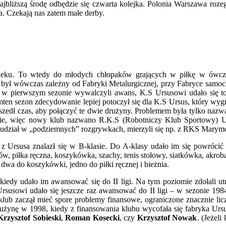
ajbliższą środę odbędzie się czwarta kolejka. Polonia Warszawa roze
Traktorki!
. Czekają nas zatem małe derby.
wieku. To wtedy do młodych chłopaków grających w piłkę w ówcze
był wówczas zależny od Fabryki Metalurgicznej, przy Fabryce samo
ż w pierwszym sezonie wywalczyli awans, K.S Ursusowi udało się t
ten sezon zdecydowanie lepiej potoczył się dla K.S Ursus, który wyg
edł czas, aby połączyć te dwie drużyny. Problemem była tylko nazwa
ie, więc nowy klub nazwano R.K.S (Robotniczy Klub Sportowy) U
ać udział w „podziemnych” rozgrywkach, mierzyli się np. z RKS Marymo
b z Ursusa znalazł się w B-klasie. Do A-klasy udało im się powrócić
arów, piłka ręczna, koszykówka, szachy, tenis stołowy, siatkówka, ak
 dwa do koszykówki, jedno do piłki ręcznej i bieżnia.
 kiedy udało im awansować się do II ligi. Na tym poziomie zdołali 
 Ursusowi udało się jeszcze raz awansować do II ligi – w sezonie 19
klub zaczął mieć spore problemy finansowe, ograniczone znacznie lic
rużynę w 1998, kiedy z finansowania klubu wycofała się fabryka Urs
rzysztof Sobieski
,
Roman Kosecki
, czy
Krzysztof Nowak
. (Jeżeli