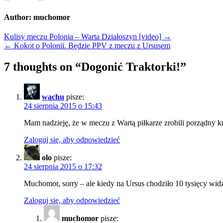
Author:
muchomor
Nawigacja
Kulisy meczu Polonia – Warta Działoszyn [video] →
← Kokot o Polonii. Będzie PPV z meczu z Ursusem
wpisu
7 thoughts on “
Dogonić Traktorki!
”
wachu
pisze:
24 sierpnia 2015 o 15:43
Mam nadzieję, że w meczu z Wartą piłkarze zrobili porządny k
Zaloguj się, aby odpowiedzieć
olo
pisze:
24 sierpnia 2015 o 17:32
Muchomor, sorry – ale kiedy na Ursus chodziło 10 tysięcy widz
Zaloguj się, aby odpowiedzieć
muchomor
pisze: