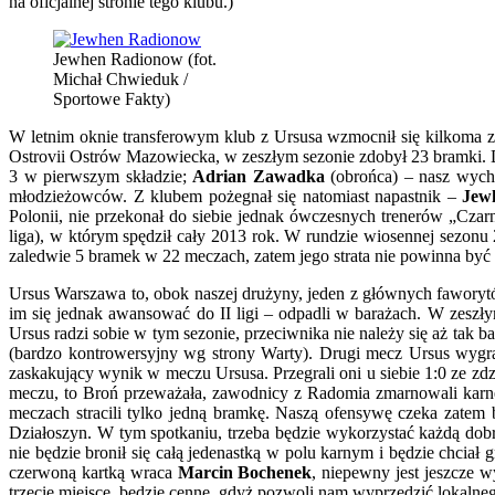
na oficjalnej stronie tego klubu.)
Jewhen Radionow (fot.
Michał Chwieduk /
Sportowe Fakty)
W letnim oknie transferowym klub z Ursusa wzmocnił się kilkoma 
Ostrovii Ostrów Mazowiecka, w zeszłym sezonie zdobył 23 bramki. 
3 w pierwszym składzie;
Adrian Zawadka
(obrońca) – nasz wych
młodzieżowców. Z klubem pożegnał się natomiast napastnik –
Jew
Polonii, nie przekonał do siebie jednak ówczesnych trenerów „Czar
liga), w którym spędził cały 2013 rok. W rundzie wiosennej sezonu
zaledwie 5 bramek w 22 meczach, zatem jego strata nie powinna być
Ursus Warszawa to, obok naszej drużyny, jeden z głównych faworytów
im się jednak awansować do II ligi – odpadli w barażach. W zeszłym
Ursus radzi sobie w tym sezonie, przeciwnika nie należy się aż tak
(bardzo kontrowersyjny wg strony Warty). Drugi mecz Ursus wygrał 
zaskakujący wynik w meczu Ursusa. Przegrali oni u siebie 1:0 ze zd
meczu, to Broń przeważała, zawodnicy z Radomia zmarnowali karneg
meczach stracili tylko jedną bramkę. Naszą ofensywę czeka zatem 
Działoszyn. W tym spotkaniu, trzeba będzie wykorzystać każdą dobr
nie będzie bronił się całą jedenastką w polu karnym i będzie chcia
czerwoną kartką wraca
Marcin Bochenek
, niepewny jest jeszcze 
trzecie miejsce, będzie cenne, gdyż pozwoli nam wyprzedzić lokalneg