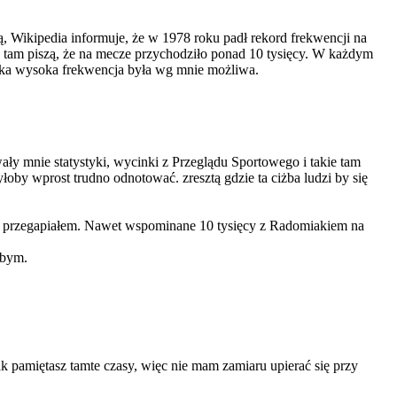
ją, Wikipedia informuje, że w 1978 roku padł rekord frekwencji na
ną, tam piszą, że na mecze przychodziło ponad 10 tysięcy. W każdym
 taka wysoka frekwencja była wg mnie możliwa.
wały mnie statystyki, wycinki z Przeglądu Sportowego i takie tam
łoby wprost trudno odnotować. zresztą gdzie ta ciżba ludzi by się
ecz przegapiałem. Nawet wspominane 10 tysięcy z Radomiakiem na
łbym.
ak pamiętasz tamte czasy, więc nie mam zamiaru upierać się przy