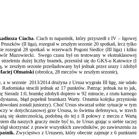
adiusza Ciacha
. Ciach to napastnik, który przyszedł z IV – ligowej
 Pruszków (II liga), rozegrał w zeszłym sezonie 20 spotkań, lecz tylko
rozegrał 28 spotkań w rezerwach Pogoni Siedlce (III liga) i kilku
Dwór Mazowiecki. Swego czasu był on testowany w ekstraklasowej
strzeleniu dużej liczby bramek, przeniósł się do GKS-u Katowice (I
ą, w zeszłym sezonie prześladowany był jednak przez urazy i zdobył
Maciej Ofmański
(obrońca, 28 meczów w zeszłym sezonie),
, a w sezonie 2013/2014 drużyna z Ursua wygrała III ligę, nie udało
 Radomiaka stracili jednak aż 17 punktów. Patrząc jednak na to jak,
ę Sieradz 1:0, bramkę zdobyli dopiero w 92 minucie, z rzutu karnego
ystansu, błąd popełnił bramkarz Warty. Ostatnia kolejka przyniosła
owołani zostali juniorzy). Choć Ursus stwarzał sobie sytuacje w tym
oczy w dotychczasowej grze Ursusa, to świetna defensywa, w trzech
ażą się skutecznością, podobną do tej z II połowy z meczu z Wartą
em dla naszych graczy może być to, że Ursus grając u siebie raczej
e mógł skorzystać z prawie wszystkich zawodników, po zawieszeniu za
paśnik.
Zwycięstwo z Ursusem, który obecnie zajmuje z 6 punktami