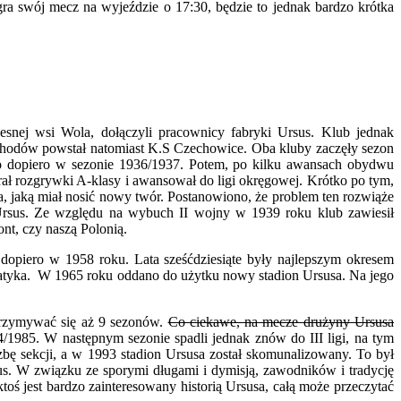
gra swój mecz na wyjeździe o 17:30, będzie to jednak bardzo krótka
snej wsi Wola, dołączyli pracownicy fabryki Ursus. Klub jednak
chodów powstał natomiast K.S Czechowice. Oba kluby zaczęły sezon
o dopiero w sezonie 1936/1937. Potem, po kilku awansach obydwu
rał rozgrywki A-klasy i awansował do ligi okręgowej. Krótko po tym,
, jaką miał nosić nowy twór. Postanowiono, że problem ten rozwiąże
rsus. Ze względu na wybuch II wojny w 1939 roku klub zawiesił
nt, czy naszą Polonią.
 dopiero w 1958 roku. Lata sześćdziesiąte były najlepszym okresem
robatyka. W 1965 roku oddano do użytku nowy stadion Ursusa. Na jego
utrzymywać się aż 9 sezonów.
Co ciekawe, na mecze drużyny Ursusa
84/1985. W następnym sezonie spadli jednak znów do III ligi, na tym
zbę sekcji, a w 1993 stadion Ursusa został skomunalizowany. To był
us. W związku ze sporymi długami i dymisją, zawodników i tradycję
 ktoś jest bardzo zainteresowany historią Ursusa, całą może przeczytać