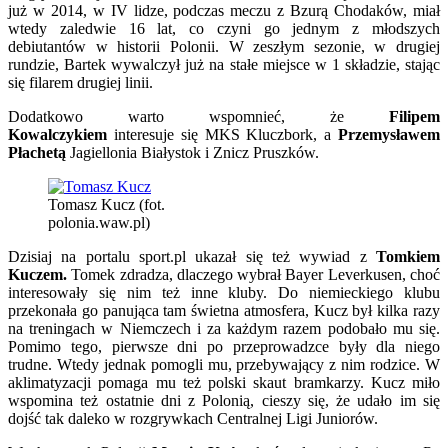
już w 2014, w IV lidze, podczas meczu z Bzurą Chodaków, miał
wtedy zaledwie 16 lat, co czyni go jednym z młodszych
debiutantów w historii Polonii. W zeszłym sezonie, w drugiej
rundzie, Bartek wywalczył już na stałe miejsce w 1 składzie, stając
się filarem drugiej linii.
Dodatkowo warto wspomnieć, że
Filipem
Kowalczykiem
interesuje się MKS Kluczbork, a
Przemysławem
Płachetą
Jagiellonia Białystok i Znicz Pruszków.
Tomasz Kucz (fot.
polonia.waw.pl)
Dzisiaj na portalu sport.pl ukazał się też wywiad z
Tomkiem
Kuczem.
Tomek zdradza, dlaczego wybrał Bayer Leverkusen, choć
interesowały się nim też inne kluby. Do niemieckiego klubu
przekonała go panująca tam świetna atmosfera, Kucz był kilka razy
na treningach w Niemczech i za każdym razem podobało mu się.
Pomimo tego, pierwsze dni po przeprowadzce były dla niego
trudne. Wtedy jednak pomogli mu, przebywający z nim rodzice. W
aklimatyzacji pomaga mu też polski skaut bramkarzy. Kucz miło
wspomina też ostatnie dni z Polonią, cieszy się, że udało im się
dojść tak daleko w rozgrywkach Centralnej Ligi Juniorów.