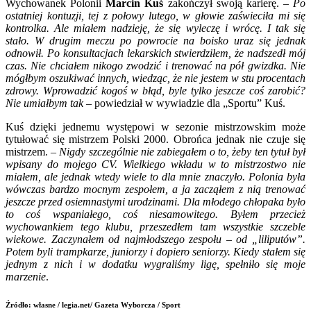
Wychowanek Polonii
Marcin Kuś
zakończył swoją karierę. –
Po
ostatniej kontuzji, tej z połowy lutego, w głowie zaświeciła mi się
kontrolka. Ale miałem nadzieję, że się wyleczę i wrócę. I tak się
stało. W drugim meczu po powrocie na boisko uraz się jednak
odnowił. Po konsultacjach lekarskich stwierdziłem, że nadszedł mój
czas. Nie chciałem nikogo zwodzić i trenować na pół gwizdka. Nie
mógłbym oszukiwać innych, wiedząc, że nie jestem w stu procentach
zdrowy. Wprowadzić kogoś w błąd, byle tylko jeszcze coś zarobić?
Nie umiałbym tak
– powiedział w wywiadzie dla „Sportu” Kuś.
Kuś dzięki jednemu występowi w sezonie mistrzowskim może
tytułować się mistrzem Polski 2000. Obrońca jednak nie czuje się
mistrzem. –
Nigdy szczególnie nie zabiegałem o to, żeby ten tytuł był
wpisany do mojego CV. Wielkiego wkładu w to mistrzostwo nie
miałem, ale jednak wtedy wiele to dla mnie znaczyło. Polonia była
wówczas bardzo mocnym zespołem, a ja zacząłem z nią trenować
jeszcze przed osiemnastymi urodzinami. Dla młodego chłopaka było
to coś wspaniałego, coś niesamowitego. Byłem przecież
wychowankiem tego klubu, przeszedłem tam wszystkie szczeble
wiekowe. Zaczynałem od najmłodszego zespołu – od „liliputów”.
Potem byli trampkarze, juniorzy i dopiero seniorzy. Kiedy stałem się
jednym z nich i w dodatku wygraliśmy ligę, spełniło się moje
marzenie
.
Źródło: własne / legia.net/ Gazeta Wyborcza / Sport