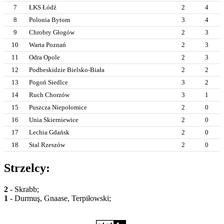
7
ŁKS Łódź
2
4
8
Polonia Bytom
3
4
9
Chrobry Głogów
2
3
10
Warta Poznań
2
3
11
Odra Opole
2
3
12
Podbeskidzie Bielsko-Biała
2
2
13
Pogoń Siedlce
3
2
14
Ruch Chorzów
3
1
15
Puszcza Niepołomice
2
0
16
Unia Skierniewice
2
0
17
Lechia Gdańsk
2
0
18
Stal Rzeszów
2
0
Strzelcy:
2
- Skrabb;
1
- Durmuş, Gnaase, Terpiłowski;