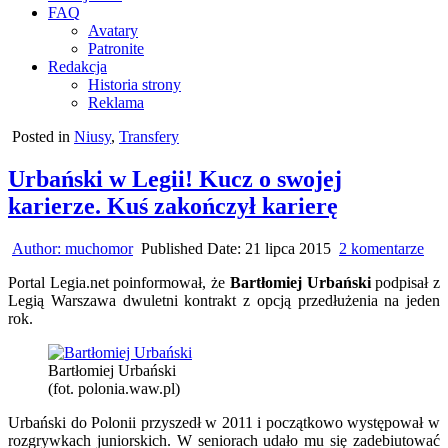
FAQ
Avatary
Patronite
Redakcja
Historia strony
Reklama
Posted in
Niusy
,
Transfery
Urbański w Legii! Kucz o swojej
karierze. Kuś zakończył karierę
do
Author:
muchomor
Published Date:
21 lipca 2015
2 komentarze
Urb
Portal Legia.net poinformował, że
Bartłomiej Urbański
podpisał z
w
Legią Warszawa dwuletni kontrakt z opcją przedłużenia na jeden
Leg
rok.
Ku
o
swo
Bartłomiej Urbański
kari
(fot. polonia.waw.pl)
Ku
zak
Urbański do Polonii przyszedł w 2011 i początkowo występował w
kari
rozgrywkach juniorskich. W seniorach udało mu się zadebiutować