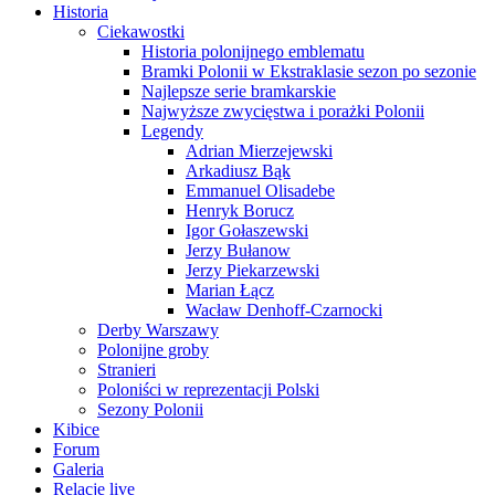
Historia
Ciekawostki
Historia polonijnego emblematu
Bramki Polonii w Ekstraklasie sezon po sezonie
Najlepsze serie bramkarskie
Najwyższe zwycięstwa i porażki Polonii
Legendy
Adrian Mierzejewski
Arkadiusz Bąk
Emmanuel Olisadebe
Henryk Borucz
Igor Gołaszewski
Jerzy Bułanow
Jerzy Piekarzewski
Marian Łącz
Wacław Denhoff-Czarnocki
Derby Warszawy
Polonijne groby
Stranieri
Poloniści w reprezentacji Polski
Sezony Polonii
Kibice
Forum
Galeria
Relacje live