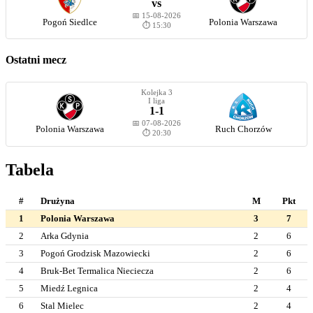
vs
📅 15-08-2026
Pogoń Siedlce
Polonia Warszawa
⏱️ 15:30
Ostatni mecz
Kolejka 3
I liga
1-1
📅 07-08-2026
Polonia Warszawa
Ruch Chorzów
⏱️ 20:30
Tabela
#
Drużyna
M
Pkt
1
Polonia Warszawa
3
7
2
Arka Gdynia
2
6
3
Pogoń Grodzisk Mazowiecki
2
6
4
Bruk-Bet Termalica Nieciecza
2
6
5
Miedź Legnica
2
4
6
Stal Mielec
2
4