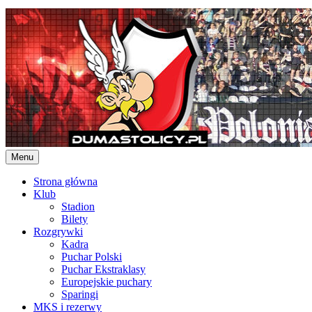
Skip
to
content
Menu
Strona główna
Klub
Stadion
Bilety
Rozgrywki
Kadra
Puchar Polski
Puchar Ekstraklasy
Europejskie puchary
Sparingi
MKS i rezerwy