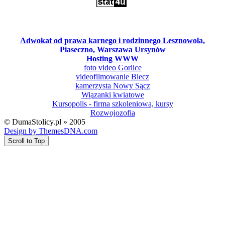
Adwokat od prawa karnego i rodzinnego Lesznowola,
Piaseczno, Warszawa Ursynów
Hosting WWW
foto video Gorlice
videofilmowanie Biecz
kamerzysta Nowy Sącz
Wiązanki kwiatowe
Kursopolis - firma szkoleniowa, kursy
Rozwojozofia
© DumaStolicy.pl » 2005
Design by ThemesDNA.com
Scroll to Top