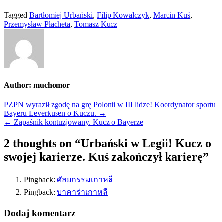
Tagged
Bartłomiej Urbański
,
Filip Kowalczyk
,
Marcin Kuś
,
Przemysław Płacheta
,
Tomasz Kucz
Author:
muchomor
Nawigacja
PZPN wyraził zgodę na grę Polonii w III lidze! Koordynator sportu
Bayeru Leverkusen o Kuczu. →
wpisu
← Zapaśnik kontuzjowany. Kucz o Bayerze
2 thoughts on “
Urbański w Legii! Kucz o
swojej karierze. Kuś zakończył karierę
”
Pingback:
ศัลยกรรมเกาหลี
Pingback:
บาคาร่าเกาหลี
Dodaj komentarz