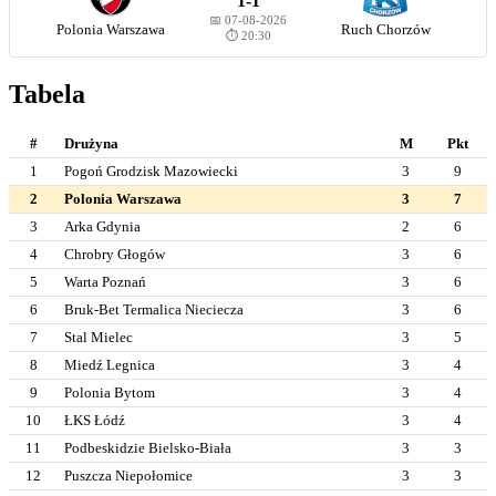
1-1
📅 07-08-2026
Polonia Warszawa
Ruch Chorzów
⏱️ 20:30
Tabela
#
Drużyna
M
Pkt
1
Pogoń Grodzisk Mazowiecki
3
9
2
Polonia Warszawa
3
7
3
Arka Gdynia
2
6
4
Chrobry Głogów
3
6
5
Warta Poznań
3
6
6
Bruk-Bet Termalica Nieciecza
3
6
7
Stal Mielec
3
5
8
Miedź Legnica
3
4
9
Polonia Bytom
3
4
10
ŁKS Łódź
3
4
11
Podbeskidzie Bielsko-Biała
3
3
12
Puszcza Niepołomice
3
3