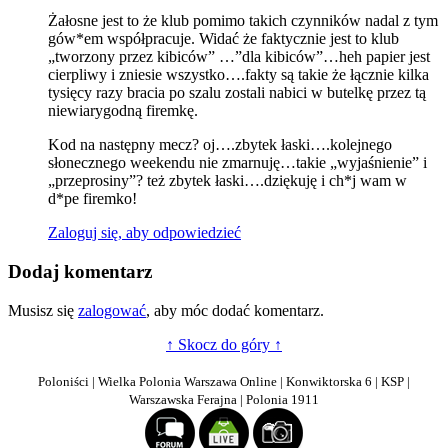
Żałosne jest to że klub pomimo takich czynników nadal z tym
gów*em współpracuje. Widać że faktycznie jest to klub
„tworzony przez kibiców” …”dla kibiców”…heh papier jest
cierpliwy i zniesie wszystko….fakty są takie że łącznie kilka
tysięcy razy bracia po szalu zostali nabici w butelkę przez tą
niewiarygodną firemkę.
Kod na następny mecz? oj….zbytek łaski….kolejnego
słonecznego weekendu nie zmarnuję…takie „wyjaśnienie” i
„przeprosiny”? też zbytek łaski….dziękuję i ch*j wam w
d*pe firemko!
Zaloguj się, aby odpowiedzieć
Dodaj komentarz
Musisz się
zalogować
, aby móc dodać komentarz.
↑ Skocz do góry ↑
Poloniści | Wielka Polonia Warszawa Online | Konwiktorska 6 | KSP |
Warszawska Ferajna | Polonia 1911