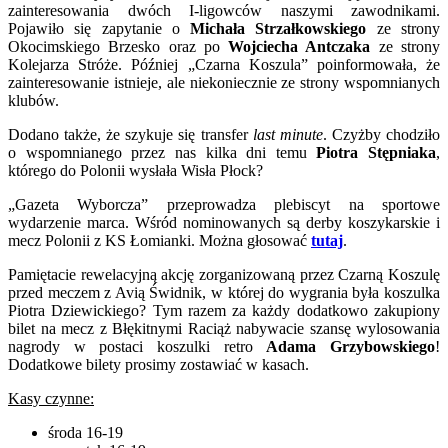
zainteresowania dwóch I-ligowców naszymi zawodnikami.
Pojawiło się zapytanie o
Michała Strzałkowskiego
ze strony
Okocimskiego Brzesko oraz po
Wojciecha Antczaka
ze strony
Kolejarza Stróże. Później „Czarna Koszula” poinformowała, że
zainteresowanie istnieje, ale niekoniecznie ze strony wspomnianych
klubów.
Dodano także, że szykuje się transfer
last minute
. Czyżby chodziło
o wspomnianego przez nas kilka dni temu
Piotra Stępniaka
,
którego do Polonii wysłała Wisła Płock?
„Gazeta Wyborcza” przeprowadza plebiscyt na sportowe
wydarzenie marca. Wśród nominowanych są derby koszykarskie i
mecz Polonii z KS Łomianki. Można głosować
tutaj
.
Pamiętacie rewelacyjną akcję zorganizowaną przez Czarną Koszulę
przed meczem z Avią Świdnik, w której do wygrania była koszulka
Piotra Dziewickiego? Tym razem za każdy dodatkowo zakupiony
bilet na mecz z Błękitnymi Raciąż nabywacie szansę wylosowania
nagrody w postaci koszulki retro
Adama Grzybowskiego
!
Dodatkowe bilety prosimy zostawiać w kasach.
Kasy czynne:
środa 16-19