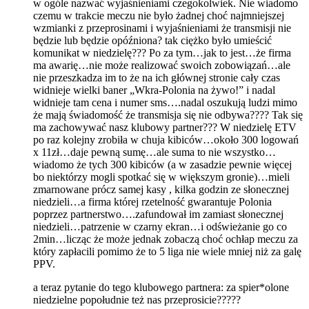
w ogóle nazwać wyjaśnieniami czegokolwiek. Nie wiadomo
czemu w trakcie meczu nie było żadnej choć najmniejszej
wzmianki z przeprosinami i wyjaśnieniami że transmisji nie
będzie lub będzie opóźniona? tak ciężko było umieścić
komunikat w niedzielę??? Po za tym…jak to jest…że firma
ma awarię…nie może realizować swoich zobowiązań…ale
nie przeszkadza im to że na ich głównej stronie cały czas
widnieje wielki baner „Wkra-Polonia na żywo!” i nadal
widnieje tam cena i numer sms….nadal oszukują ludzi mimo
że mają świadomość że transmisja się nie odbywa???? Tak się
ma zachowywać nasz klubowy partner??? W niedzielę ETV
po raz kolejny zrobiła w chuja kibiców…około 300 logowań
x 11zł…daje pewną sumę…ale suma to nie wszystko…
wiadomo że tych 300 kibiców (a w zasadzie pewnie więcej
bo niektórzy mogli spotkać się w większym gronie)…mieli
zmarnowane prócz samej kasy , kilka godzin ze słonecznej
niedzieli…a firma której rzetelność gwarantuje Polonia
poprzez partnerstwo….zafundował im zamiast słonecznej
niedzieli…patrzenie w czarny ekran…i odświeżanie go co
2min…licząc że może jednak zobaczą choć ochłap meczu za
który zapłacili pomimo że to 5 liga nie wiele mniej niż za galę
PPV.
a teraz pytanie do tego klubowego partnera: za spier*olone
niedzielne popołudnie też nas przeprosicie?????