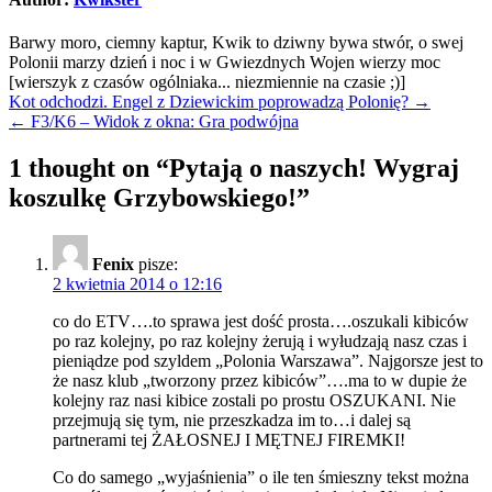
Barwy moro, ciemny kaptur, Kwik to dziwny bywa stwór, o swej
Polonii marzy dzień i noc i w Gwiezdnych Wojen wierzy moc
[wierszyk z czasów ogólniaka... niezmiennie na czasie ;)]
Nawigacja
Kot odchodzi. Engel z Dziewickim poprowadzą Polonię? →
← F3/K6 – Widok z okna: Gra podwójna
wpisu
1 thought on “
Pytają o naszych! Wygraj
koszulkę Grzybowskiego!
”
Fenix
pisze:
2 kwietnia 2014 o 12:16
co do ETV….to sprawa jest dość prosta….oszukali kibiców
po raz kolejny, po raz kolejny żerują i wyłudzają nasz czas i
pieniądze pod szyldem „Polonia Warszawa”. Najgorsze jest to
że nasz klub „tworzony przez kibiców”….ma to w dupie że
kolejny raz nasi kibice zostali po prostu OSZUKANI. Nie
przejmują się tym, nie przeszkadza im to…i dalej są
partnerami tej ŻAŁOSNEJ I MĘTNEJ FIREMKI!
Co do samego „wyjaśnienia” o ile ten śmieszny tekst można