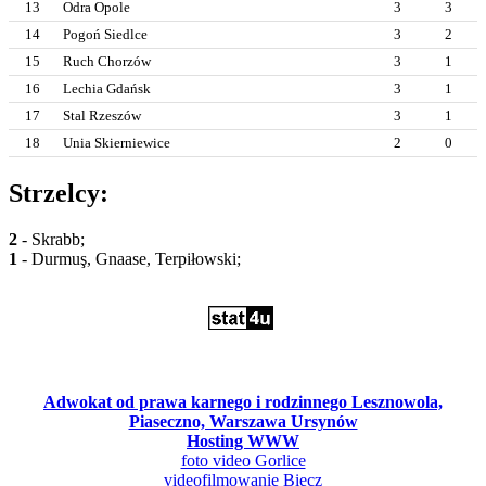
13
Odra Opole
3
3
14
Pogoń Siedlce
3
2
15
Ruch Chorzów
3
1
16
Lechia Gdańsk
3
1
17
Stal Rzeszów
3
1
18
Unia Skierniewice
2
0
Strzelcy:
2
- Skrabb;
1
- Durmuş, Gnaase, Terpiłowski;
Adwokat od prawa karnego i rodzinnego Lesznowola,
Piaseczno, Warszawa Ursynów
Hosting WWW
foto video Gorlice
videofilmowanie Biecz