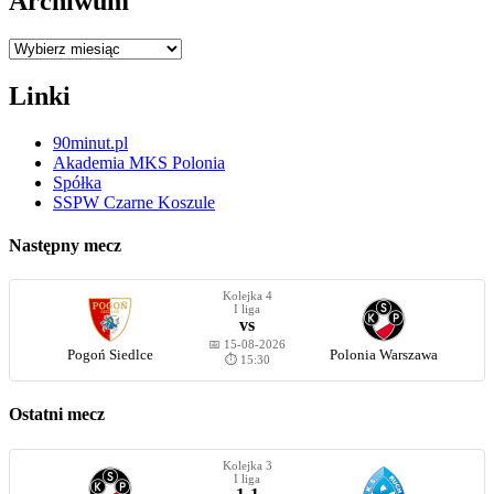
Archiwum
Archiwum
Linki
90minut.pl
Akademia MKS Polonia
Spółka
SSPW Czarne Koszule
Następny mecz
Kolejka 4
I liga
vs
📅 15-08-2026
Pogoń Siedlce
Polonia Warszawa
⏱️ 15:30
Ostatni mecz
Kolejka 3
I liga