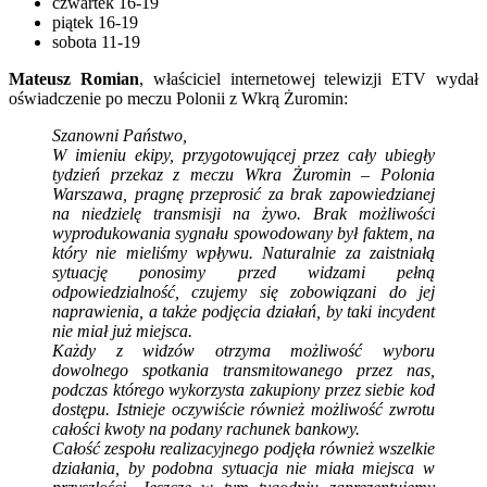
czwartek 16-19
piątek 16-19
sobota 11-19
Mateusz Romian
, właściciel internetowej telewizji ETV wydał
oświadczenie po meczu Polonii z Wkrą Żuromin:
Szanowni Państwo,
W imieniu ekipy, przygotowującej przez cały ubiegły
tydzień przekaz z meczu Wkra Żuromin – Polonia
Warszawa, pragnę przeprosić za brak zapowiedzianej
na niedzielę transmisji na żywo. Brak możliwości
wyprodukowania sygnału spowodowany był faktem, na
który nie mieliśmy wpływu. Naturalnie za zaistniałą
sytuację ponosimy przed widzami pełną
odpowiedzialność, czujemy się zobowiązani do jej
naprawienia, a także podjęcia działań, by taki incydent
nie miał już miejsca.
Każdy z widzów otrzyma możliwość wyboru
dowolnego spotkania transmitowanego przez nas,
podczas którego wykorzysta zakupiony przez siebie kod
dostępu. Istnieje oczywiście również możliwość zwrotu
całości kwoty na podany rachunek bankowy.
Całość zespołu realizacyjnego podjęła również wszelkie
działania, by podobna sytuacja nie miała miejsca w