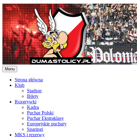
Skip
to
content
Menu
Strona główna
Klub
Stadion
Bilety
Rozgrywki
Kadra
Puchar Polski
Puchar Ekstraklasy
Europejskie puchary
Sparingi
MKS i rezerwy