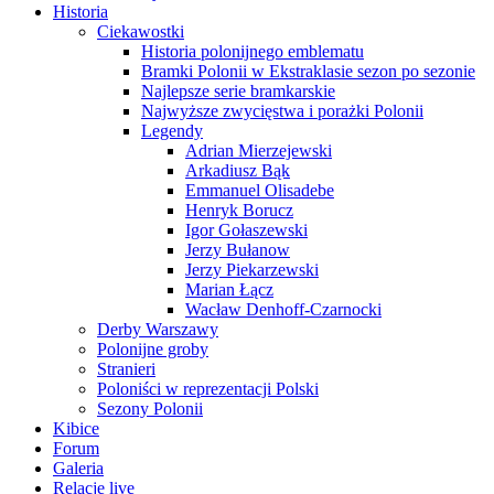
Historia
Ciekawostki
Historia polonijnego emblematu
Bramki Polonii w Ekstraklasie sezon po sezonie
Najlepsze serie bramkarskie
Najwyższe zwycięstwa i porażki Polonii
Legendy
Adrian Mierzejewski
Arkadiusz Bąk
Emmanuel Olisadebe
Henryk Borucz
Igor Gołaszewski
Jerzy Bułanow
Jerzy Piekarzewski
Marian Łącz
Wacław Denhoff-Czarnocki
Derby Warszawy
Polonijne groby
Stranieri
Poloniści w reprezentacji Polski
Sezony Polonii
Kibice
Forum
Galeria
Relacje live