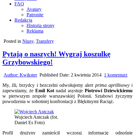
FAQ
Avatary
Patronite
Redakcja
Historia strony
Reklama
Posted in
Niusy
,
Transfery
Pytają o naszych! Wygraj koszulkę
Grzybowskiego!
do
Author:
Kwikster
Published Date:
2 kwietnia 2014
1 komentarz
Pyta
My, źli, brzydcy i bezczelni odwołujemy alert
prima aprillisowy
i
o
zapewniamy, że
Emil Kot
nadal asystuje
Piotrowi Dziewickiemu
nas
w pierwszym zespole warszawskiej Polonii. Sztabowi życzymy
Wyg
powodzenia w sobotniej konfrontacji z Błękitnymi Raciąż.
kos
Grz
Wojciech Antczak (fot.
Daniel Es Foto)
Profil drużyny zamieścił wczoraj informację odnośnie