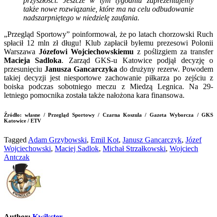
przyszłości. Jeszcze w tym tygodniu zaprezentujemy
także nowe rozwiązanie, które ma na celu odbudowanie
nadszarpniętego w niedzielę zaufania.
„Przegląd Sportowy” poinformował, że po latach chorzowski Ruch
spłacił 12 mln zł długu! Klub zapłacił byłemu prezesowi Polonii
Warszawa
Józefowi Wojciechowskiemu
z poślizgiem za transfer
Macieja Sadloka
. Zarząd GKS-u Katowice podjął decyzję o
przesunięciu
Janusza Gancarczyka
do drużyny rezerw. Powodem
takiej decyzji jest niesportowe zachowanie piłkarza po zejściu z
boiska podczas sobotniego meczu z Miedzą Legnica. Na 29-
letniego pomocnika została także nałożona kara finansowa.
Źródło: własne / Przegląd Sportowy / Czarna Koszula / Gazeta Wyborcza / GKS
Katowice / ETV
Tagged
Adam Grzybowski
,
Emil Kot
,
Janusz Gancarczyk
,
Józef
Wojciechowski
,
Maciej Sadlok
,
Michał Strzałkowski
,
Wojciech
Antczak
Author:
Kwikster