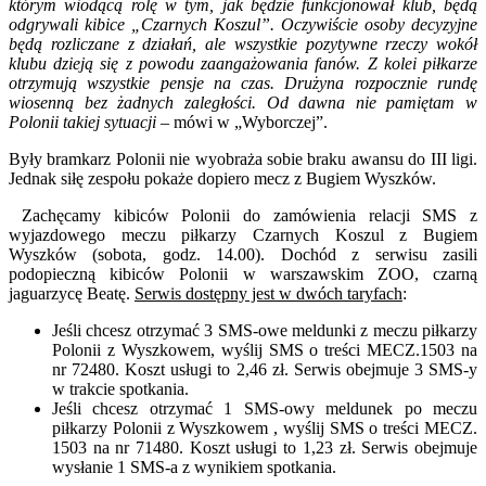
którym wiodącą rolę w tym, jak będzie funkcjonował klub, będą
odgrywali kibice „Czarnych Koszul”. Oczywiście osoby decyzyjne
będą rozliczane z działań, ale wszystkie pozytywne rzeczy wokół
klubu dzieją się z powodu zaangażowania fanów. Z kolei piłkarze
otrzymują wszystkie pensje na czas. Drużyna rozpocznie rundę
wiosenną bez żadnych zaległości. Od dawna nie pamiętam w
Polonii takiej sytuacji
– mówi w „Wyborczej”.
Były bramkarz Polonii nie wyobraża sobie braku awansu do III ligi.
Jednak siłę zespołu pokaże dopiero mecz z Bugiem Wyszków.
Zachęcamy kibiców Polonii do zamówienia relacji SMS z
wyjazdowego meczu piłkarzy Czarnych Koszul z Bugiem
Wyszków (sobota, godz. 14.00). Dochód z serwisu zasili
podopieczną kibiców Polonii w warszawskim ZOO, czarną
jaguarzycę Beatę.
Serwis dostępny jest w dwóch taryfach
:
Jeśli chcesz otrzymać 3 SMS-owe meldunki z meczu piłkarzy
Polonii z Wyszkowem, wyślij SMS o treści MECZ.1503 na
nr 72480. Koszt usługi to 2,46 zł. Serwis obejmuje 3 SMS-y
w trakcie spotkania.
Jeśli chcesz otrzymać 1 SMS-owy meldunek po meczu
piłkarzy Polonii z Wyszkowem , wyślij SMS o treści MECZ.
1503 na nr 71480. Koszt usługi to 1,23 zł. Serwis obejmuje
wysłanie 1 SMS-a z wynikiem spotkania.