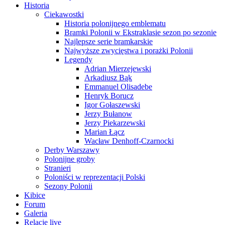
Historia
Ciekawostki
Historia polonijnego emblematu
Bramki Polonii w Ekstraklasie sezon po sezonie
Najlepsze serie bramkarskie
Najwyższe zwycięstwa i porażki Polonii
Legendy
Adrian Mierzejewski
Arkadiusz Bąk
Emmanuel Olisadebe
Henryk Borucz
Igor Gołaszewski
Jerzy Bułanow
Jerzy Piekarzewski
Marian Łącz
Wacław Denhoff-Czarnocki
Derby Warszawy
Polonijne groby
Stranieri
Poloniści w reprezentacji Polski
Sezony Polonii
Kibice
Forum
Galeria
Relacje live