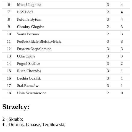
6
Miedź Legnica
3
4
7
ŁKS Łódź
2
4
8
Polonia Bytom
3
4
9
Chrobry Głogów
2
3
10
Warta Poznań
2
3
11
Podbeskidzie Bielsko-Biała
3
3
12
Puszcza Niepołomice
3
3
13
Odra Opole
3
3
14
Pogoń Siedlce
3
2
15
Ruch Chorzów
3
1
16
Lechia Gdańsk
3
1
17
Stal Rzeszów
3
1
18
Unia Skierniewice
2
0
Strzelcy:
2
- Skrabb;
1
- Durmuş, Gnaase, Terpiłowski;