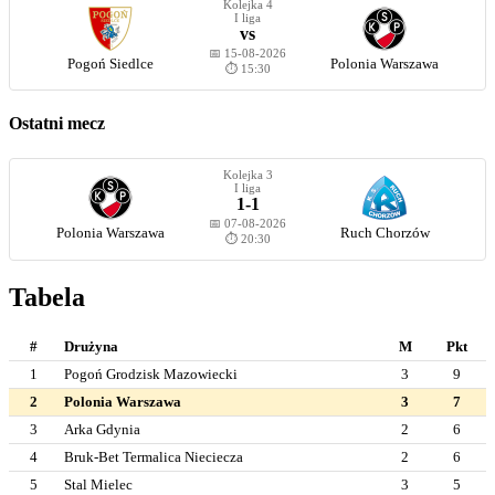
Kolejka 4
I liga
vs
📅 15-08-2026
Pogoń Siedlce
Polonia Warszawa
⏱️ 15:30
Ostatni mecz
Kolejka 3
I liga
1-1
📅 07-08-2026
Polonia Warszawa
Ruch Chorzów
⏱️ 20:30
Tabela
#
Drużyna
M
Pkt
1
Pogoń Grodzisk Mazowiecki
3
9
2
Polonia Warszawa
3
7
3
Arka Gdynia
2
6
4
Bruk-Bet Termalica Nieciecza
2
6
5
Stal Mielec
3
5