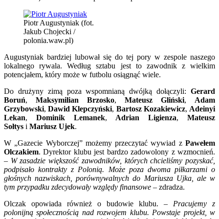
Piotr Augustyniak (fot.
Jakub Chojecki /
polonia.waw.pl)
Augustyniak bardziej lubował się do tej pory w zespole naszego
lokalnego rywala. Według sztabu jest to zawodnik z wielkim
potencjałem, który może w futbolu osiągnąć wiele.
Do drużyny zimą poza wspomnianą dwójką dołączyli:
Gerard
Boruń
,
Maksymilian Brzosko
,
Mateusz Gliński
,
Adam
Grzybowski
,
Dawid Klepczyński
,
Bartosz Kozakiewicz
,
Adeinyi
Lekan
,
Dominik Lemanek
,
Adrian Ligienza
,
Mateusz
Sołtys
i
Mariusz Ujek
.
W „Gazecie Wyborczej” możemy przeczytać wywiad z
Pawełem
Olczakiem
. Dyrektor klubu jest bardzo zadowolony z wzmocnień.
–
W zasadzie większość zawodników, których chcieliśmy pozyskać,
podpisało kontrakty z Polonią. Może poza dwoma piłkarzami o
głośnych nazwiskach, porównywalnych do Mariusza Ujka, ale w
tym przypadku zdecydowały względy finansowe
– zdradza.
Olczak opowiada również o budowie klubu. –
Pracujemy z
polonijną społecznością nad rozwojem klubu. Powstaje projekt, w