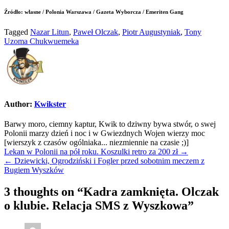
Źródło: własne / Polonia Warszawa / Gazeta Wyborcza / Emeriten Gang
Tagged
Nazar Litun
,
Paweł Olczak
,
Piotr Augustyniak
,
Tony
Uzoma Chukwuemeka
Author:
Kwikster
Barwy moro, ciemny kaptur, Kwik to dziwny bywa stwór, o swej
Polonii marzy dzień i noc i w Gwiezdnych Wojen wierzy moc
[wierszyk z czasów ogólniaka... niezmiennie na czasie ;)]
Nawigacja
Lekan w Polonii na pół roku. Koszulki retro za 200 zł →
← Dziewicki, Ogrodziński i Fogler przed sobotnim meczem z
wpisu
Bugiem Wyszków
3 thoughts on “
Kadra zamknięta. Olczak
o klubie. Relacja SMS z Wyszkowa
”