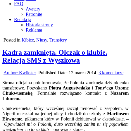
FAQ
Avatary
Patronite
Redakcja
Historia strony
Reklama
Posted in
Kibice
,
Niusy
,
Transfery
Kadra zamknięta. Olczak o klubie.
Relacja SMS z Wyszkowa
do
Author:
Kwikster
Published Date:
12 marca 2014
3 komentarze
Kad
Strona oficjalna poinformowała, że Polonia zamknęła dziś okienko
zam
transferowe. Pozyskano
Piotra Augustyniaka
i
Tony’ego Uzomę
Olc
Chukwuemekę
.
Formalnie rozwiązano kontrakt z
Nazarem
o
Litunem.
klub
Rela
Chukwuemeka, który wcześniej zaczął trenować z zespołem, w
SM
Nigerii mieszkał na jednej ulicy i chodził do szkoły z
Martinsem
z
Ekwueme
, piłkarzem który w Polonii debiutował w ekstraklasie. –
Wys
Opowiadał mi o Polonii, dużo wcześniej zanim tu się pojawiłem
wiedziałem, co to za klub
– opowiada stoper.