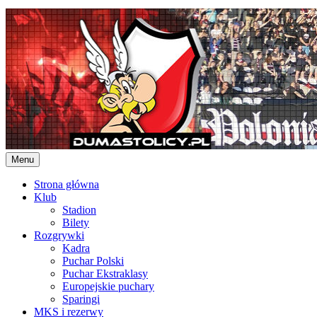
Skip
to
content
Menu
Strona główna
Klub
Stadion
Bilety
Rozgrywki
Kadra
Puchar Polski
Puchar Ekstraklasy
Europejskie puchary
Sparingi
MKS i rezerwy