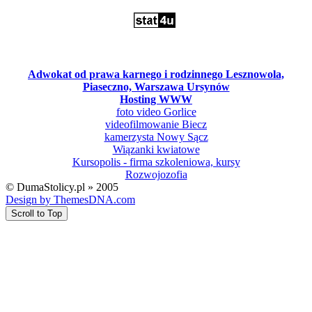
Adwokat od prawa karnego i rodzinnego Lesznowola,
Piaseczno, Warszawa Ursynów
Hosting WWW
foto video Gorlice
videofilmowanie Biecz
kamerzysta Nowy Sącz
Wiązanki kwiatowe
Kursopolis - firma szkoleniowa, kursy
Rozwojozofia
© DumaStolicy.pl » 2005
Design by ThemesDNA.com
Scroll to Top