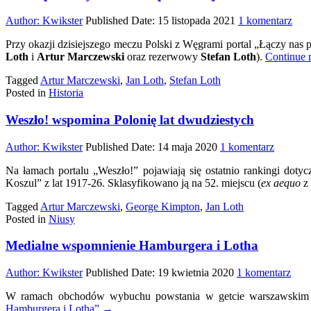
do
Author:
Kwikster
Published Date:
15 listopada 2021
1 komentarz
ŁnP
Przy okazji dzisiejszego meczu Polski z Węgrami portal „Łączy na
o
Loth
i
Artur Marczewski
oraz rezerwowy
Stefan Loth
).
Continue 
pie
mec
Tagged
Artur Marczewski
,
Jan Loth
,
Stefan Loth
repr
Posted in
Historia
Pols
Weszło! wspomina Polonię lat dwudziestych
do
Author:
Kwikster
Published Date:
14 maja 2020
1 komentarz
Weszło!
Na łamach portalu „Weszło!” pojawiają się ostatnio rankingi doty
wspomi
Koszul” z lat 1917-26. Sklasyfikowano ją na 52. miejscu (
ex aequo
z
Polonię
lat
Tagged
Artur Marczewski
,
George Kimpton
,
Jan Loth
dwudzie
Posted in
Niusy
Medialne wspomnienie Hamburgera i Lotha
do
Author:
Kwikster
Published Date:
19 kwietnia 2020
1 komentarz
Medi
W ramach obchodów wybuchu powstania w getcie warszawski
wsp
Hamburgera i Lotha”
→
Ham