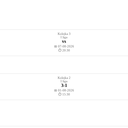
Kolejka 3
I liga
vs
📅 07-08-2026
⏱️ 20:30
Kolejka 2
I liga
3-1
📅 01-08-2026
⏱️ 15:30