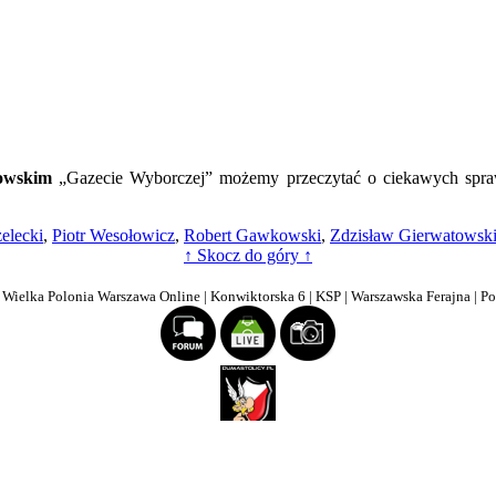
a
nia
owskim
„Gazecie Wyborczej” możemy przeczytać o ciekawych spra
okorna
elecki
,
Piotr Wesołowicz
,
Robert Gawkowski
,
Zdzisław Gierwatowsk
↑ Skocz do góry ↑
| Wielka Polonia Warszawa Online | Konwiktorska 6 | KSP | Warszawska Ferajna | P