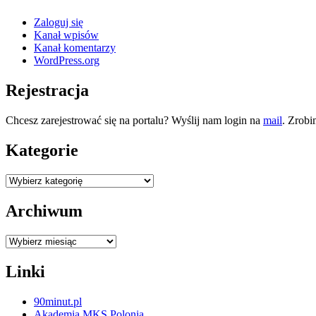
Zaloguj się
Kanał wpisów
Kanał komentarzy
WordPress.org
Rejestracja
Chcesz zarejestrować się na portalu? Wyślij nam login na
mail
. Zrobi
Kategorie
Kategorie
Archiwum
Archiwum
Linki
90minut.pl
Akademia MKS Polonia