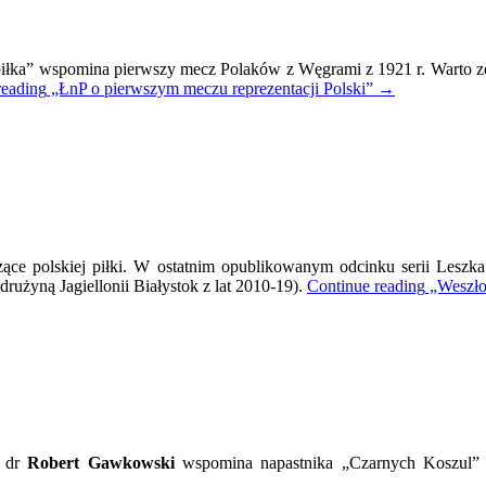
s piłka” wspomina pierwszy mecz Polaków z Węgrami z 1921 r. Warto 
reading
„ŁnP o pierwszym meczu reprezentacji Polski”
→
rwszym
zu
ezentacji
ki
czące polskiej piłki. W ostatnim opublikowanym odcinku serii Lesz
na
 drużyną Jagiellonii Białystok z lat 2010-19).
Continue reading
„Weszło!
stych
alne
m dr
Robert Gawkowski
wspomina napastnika „Czarnych Koszul
omnienie
burgera