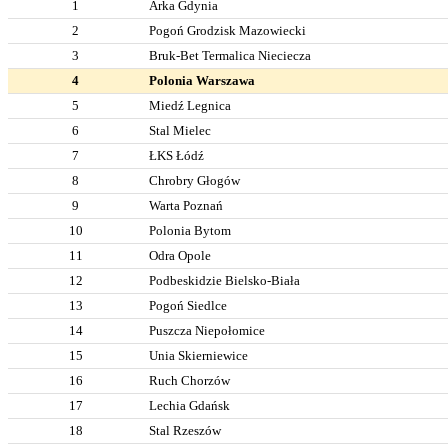
1
Arka Gdynia
2
Pogoń Grodzisk Mazowiecki
3
Bruk-Bet Termalica Nieciecza
4
Polonia Warszawa
5
Miedź Legnica
6
Stal Mielec
7
ŁKS Łódź
8
Chrobry Głogów
9
Warta Poznań
10
Polonia Bytom
11
Odra Opole
12
Podbeskidzie Bielsko-Biała
13
Pogoń Siedlce
14
Puszcza Niepołomice
15
Unia Skierniewice
16
Ruch Chorzów
17
Lechia Gdańsk
18
Stal Rzeszów