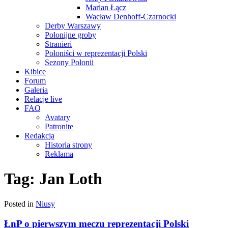
Marian Łącz
Wacław Denhoff-Czarnocki
Derby Warszawy
Polonijne groby
Stranieri
Poloniści w reprezentacji Polski
Sezony Polonii
Kibice
Forum
Galeria
Relacje live
FAQ
Avatary
Patronite
Redakcja
Historia strony
Reklama
Tag:
Jan Loth
Posted in
Niusy
ŁnP o pierwszym meczu reprezentacji Polski