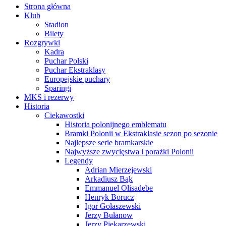
Strona główna
Klub
Stadion
Bilety
Rozgrywki
Kadra
Puchar Polski
Puchar Ekstraklasy
Europejskie puchary
Sparingi
MKS i rezerwy
Historia
Ciekawostki
Historia polonijnego emblematu
Bramki Polonii w Ekstraklasie sezon po sezonie
Najlepsze serie bramkarskie
Najwyższe zwycięstwa i porażki Polonii
Legendy
Adrian Mierzejewski
Arkadiusz Bąk
Emmanuel Olisadebe
Henryk Borucz
Igor Gołaszewski
Jerzy Bułanow
Jerzy Piekarzewski