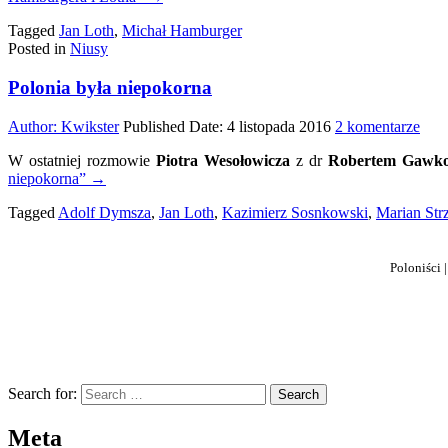
i
Tagged
Jan Loth
,
Michał Hamburger
Loth
Posted in
Niusy
Polonia była niepokorna
do
Author:
Kwikster
Published Date:
4 listopada 2016
2 komentarze
Polo
W ostatniej rozmowie
Piotra Wesołowicza
z dr
Robertem Gawk
była
niepokorna”
→
niep
Tagged
Adolf Dymsza
,
Jan Loth
,
Kazimierz Sosnkowski
,
Marian Strz
Poloniści 
Search for:
Meta