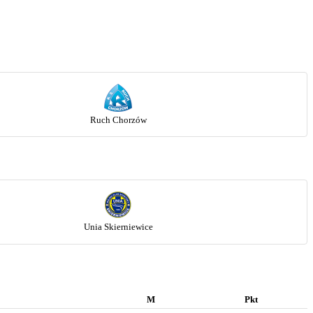
Ruch Chorzów
Unia Skierniewice
M
Pkt