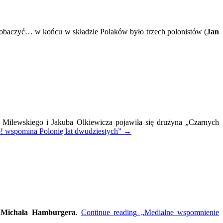
zobaczyć… w końcu w składzie Polaków było trzech polonistów (
Jan
ka Milewskiego i Jakuba Olkiewicza pojawiła się drużyna „Czarnych
 wspomina Polonię lat dwudziestych”
→
”
Michała Hamburgera
.
Continue reading
„Medialne wspomnienie