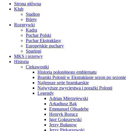
Strona główna
Klub
Stadion
Bilety
Rozgrywki
Kadra
Puchar Polski
Puchar Ekstraklasy
Europejskie puchary
Sparingi
MKS i rezerwy
Historia
Ciekawostki
Historia polonijnego emblematu
Bramki Polonii w Ekstraklasie sezon po sezonie
Najlepsze serie bramkarskie
Najwyższe zwycięstwa i porażki Polonii
Legendy
Adrian Mierzejewski
Arkadiusz Bąk
Emmanuel Olisadebe
Henryk Borucz
Igor Gołaszewski
Jerzy Bułanow
Jerzy Piekarzewski