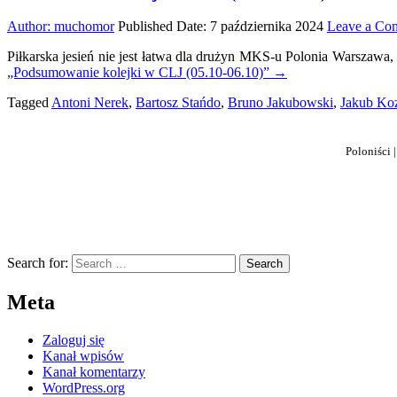
Author:
muchomor
Published Date:
7 października 2024
Leave a Co
Piłkarska jesień nie jest łatwa dla drużyn MKS-u Polonia Warszawa,
„Podsumowanie kolejki w CLJ (05.10-06.10)”
→
Tagged
Antoni Nerek
,
Bartosz Stańdo
,
Bruno Jakubowski
,
Jakub Ko
Poloniści 
Search for:
Meta
Zaloguj się
Kanał wpisów
Kanał komentarzy
WordPress.org