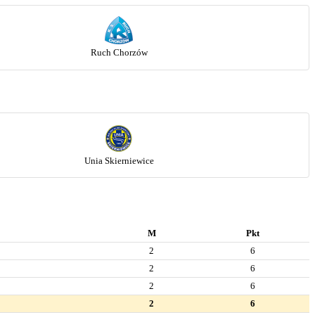
Ruch Chorzów
Unia Skierniewice
M
Pkt
2
6
2
6
2
6
2
6