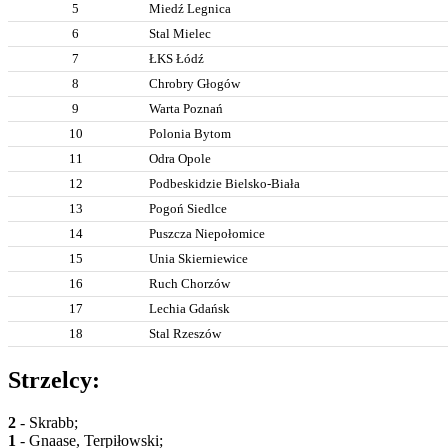
5
Miedź Legnica
6
Stal Mielec
7
ŁKS Łódź
8
Chrobry Głogów
9
Warta Poznań
10
Polonia Bytom
11
Odra Opole
12
Podbeskidzie Bielsko-Biała
13
Pogoń Siedlce
14
Puszcza Niepołomice
15
Unia Skierniewice
16
Ruch Chorzów
17
Lechia Gdańsk
18
Stal Rzeszów
Strzelcy:
2
- Skrabb;
1
- Gnaase, Terpiłowski;