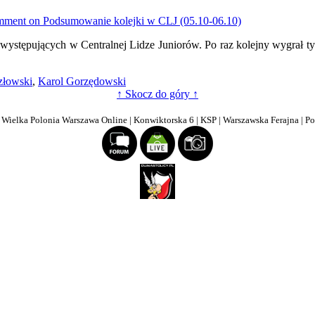
mment
on Podsumowanie kolejki w CLJ (05.10-06.10)
 występujących w Centralnej Lidze Juniorów. Po raz kolejny wygrał ty
złowski
,
Karol Gorzędowski
↑ Skocz do góry ↑
| Wielka Polonia Warszawa Online | Konwiktorska 6 | KSP | Warszawska Ferajna | P