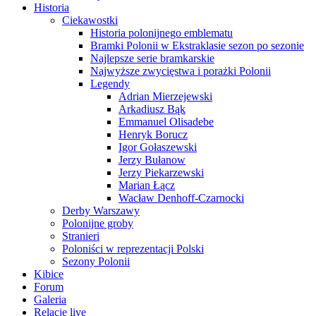
Historia
Ciekawostki
Historia polonijnego emblematu
Bramki Polonii w Ekstraklasie sezon po sezonie
Najlepsze serie bramkarskie
Najwyższe zwycięstwa i porażki Polonii
Legendy
Adrian Mierzejewski
Arkadiusz Bąk
Emmanuel Olisadebe
Henryk Borucz
Igor Gołaszewski
Jerzy Bułanow
Jerzy Piekarzewski
Marian Łącz
Wacław Denhoff-Czarnocki
Derby Warszawy
Polonijne groby
Stranieri
Poloniści w reprezentacji Polski
Sezony Polonii
Kibice
Forum
Galeria
Relacje live