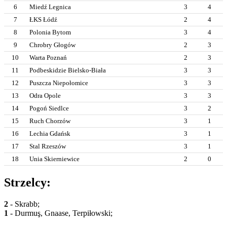
6
Miedź Legnica
3
4
7
ŁKS Łódź
2
4
8
Polonia Bytom
3
4
9
Chrobry Głogów
2
3
10
Warta Poznań
2
3
11
Podbeskidzie Bielsko-Biała
3
3
12
Puszcza Niepołomice
3
3
13
Odra Opole
3
3
14
Pogoń Siedlce
3
2
15
Ruch Chorzów
3
1
16
Lechia Gdańsk
3
1
17
Stal Rzeszów
3
1
18
Unia Skierniewice
2
0
Strzelcy:
2
- Skrabb;
1
- Durmuş, Gnaase, Terpiłowski;