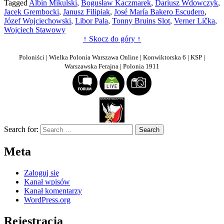
Tagged
Albin Mikulski
,
Bogusław Kaczmarek
,
Dariusz Wdowczyk
,
Jacek Grembocki
,
Janusz Filipiak
,
José María Bakero Escudero
,
Józef Wojciechowski
,
Libor Pala
,
Tonny Bruins Slot
,
Verner Lička
,
Wojciech Stawowy
↑ Skocz do góry ↑
Poloniści | Wielka Polonia Warszawa Online | Konwiktorska 6 | KSP |
Warszawska Ferajna | Polonia 1911
Search for:
Meta
Zaloguj się
Kanał wpisów
Kanał komentarzy
WordPress.org
Rejestracja