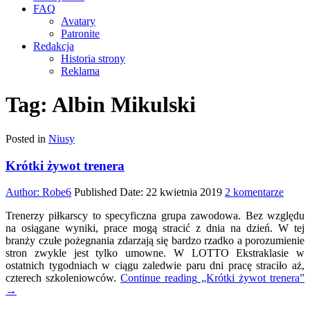
FAQ
Avatary
Patronite
Redakcja
Historia strony
Reklama
Tag:
Albin Mikulski
Posted in
Niusy
Krótki żywot trenera
do
Author:
Robe6
Published Date:
22 kwietnia 2019
2 komentarze
Krótk
Trenerzy piłkarscy to specyficzna grupa zawodowa. Bez względu
żywot
na osiągane wyniki, prace mogą stracić z dnia na dzień. W tej
trener
branży czułe pożegnania zdarzają się bardzo rzadko a porozumienie
stron zwykle jest tylko umowne. W LOTTO Ekstraklasie w
ostatnich tygodniach w ciągu zaledwie paru dni pracę straciło aż,
czterech szkoleniowców.
Continue reading
„Krótki żywot trenera”
→