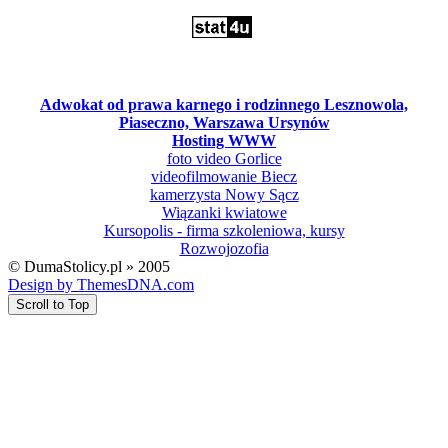
Adwokat od prawa karnego i rodzinnego Lesznowola,
Piaseczno, Warszawa Ursynów
Hosting WWW
foto video Gorlice
videofilmowanie Biecz
kamerzysta Nowy Sącz
Wiązanki kwiatowe
Kursopolis - firma szkoleniowa, kursy
Rozwojozofia
© DumaStolicy.pl » 2005
Design by ThemesDNA.com
Scroll to Top