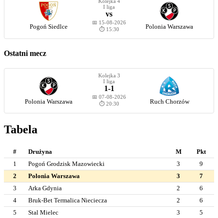
Kolejka 4
I liga
vs
📅 15-08-2026
Pogoń Siedlce
Polonia Warszawa
⏱️ 15:30
Ostatni mecz
Kolejka 3
I liga
1-1
📅 07-08-2026
Polonia Warszawa
Ruch Chorzów
⏱️ 20:30
Tabela
#
Drużyna
M
Pkt
1
Pogoń Grodzisk Mazowiecki
3
9
2
Polonia Warszawa
3
7
3
Arka Gdynia
2
6
4
Bruk-Bet Termalica Nieciecza
2
6
5
Stal Mielec
3
5