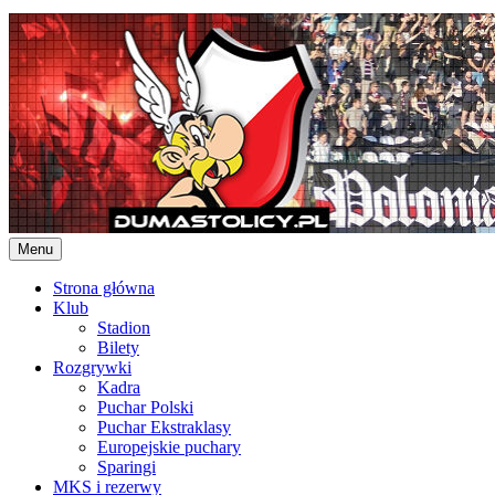
Skip
to
content
Menu
Strona główna
Klub
Stadion
Bilety
Rozgrywki
Kadra
Puchar Polski
Puchar Ekstraklasy
Europejskie puchary
Sparingi
MKS i rezerwy