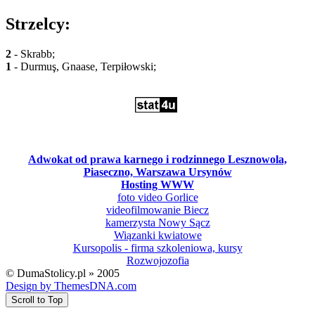
Strzelcy:
2
- Skrabb;
1
- Durmuş, Gnaase, Terpiłowski;
Adwokat od prawa karnego i rodzinnego Lesznowola,
Piaseczno, Warszawa Ursynów
Hosting WWW
foto video Gorlice
videofilmowanie Biecz
kamerzysta Nowy Sącz
Wiązanki kwiatowe
Kursopolis - firma szkoleniowa, kursy
Rozwojozofia
© DumaStolicy.pl » 2005
Design by ThemesDNA.com
Scroll to Top