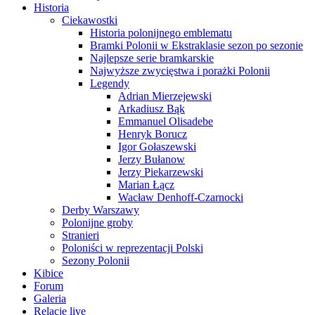
Historia
Ciekawostki
Historia polonijnego emblematu
Bramki Polonii w Ekstraklasie sezon po sezonie
Najlepsze serie bramkarskie
Najwyższe zwycięstwa i porażki Polonii
Legendy
Adrian Mierzejewski
Arkadiusz Bąk
Emmanuel Olisadebe
Henryk Borucz
Igor Gołaszewski
Jerzy Bułanow
Jerzy Piekarzewski
Marian Łącz
Wacław Denhoff-Czarnocki
Derby Warszawy
Polonijne groby
Stranieri
Poloniści w reprezentacji Polski
Sezony Polonii
Kibice
Forum
Galeria
Relacje live