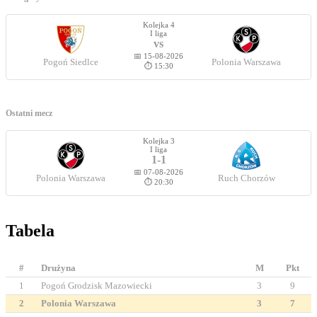
Kolejka 4
I liga
vs
📅 15-08-2026
Pogoń Siedlce
Polonia Warszawa
⏱️ 15:30
Ostatni mecz
Kolejka 3
I liga
1-1
📅 07-08-2026
Polonia Warszawa
Ruch Chorzów
⏱️ 20:30
Tabela
#
Drużyna
M
Pkt
1
Pogoń Grodzisk Mazowiecki
3
9
2
Polonia Warszawa
3
7