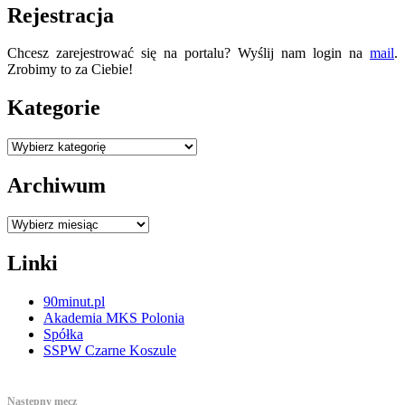
Rejestracja
Chcesz zarejestrować się na portalu? Wyślij nam login na
mail
.
Zrobimy to za Ciebie!
Kategorie
Kategorie
Archiwum
Archiwum
Linki
90minut.pl
Akademia MKS Polonia
Spółka
SSPW Czarne Koszule
Następny mecz