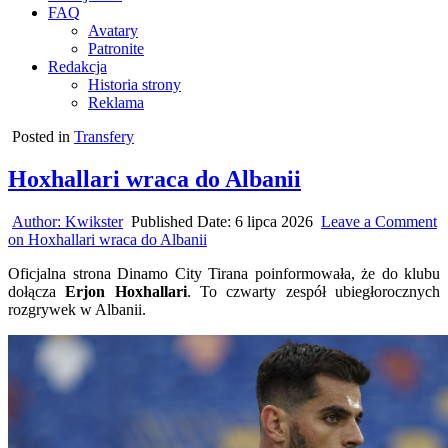
FAQ
Avatary
Patronite
Redakcja
Historia strony
Reklama
Posted in
Transfery
Hoxhallari wraca do Albanii
Author:
Kwikster
Published Date:
6 lipca 2026
Leave a Comment
on Hoxhallari wraca do Albanii
Oficjalna strona Dinamo City Tirana poinformowała, że do klubu
dołącza
Erjon Hoxhallari
. To czwarty zespół ubiegłorocznych
rozgrywek w Albanii.