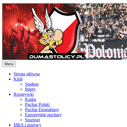
Skip
to
content
Menu
Strona główna
Klub
Stadion
Bilety
Rozgrywki
Kadra
Puchar Polski
Puchar Ekstraklasy
Europejskie puchary
Sparingi
MKS i rezerwy