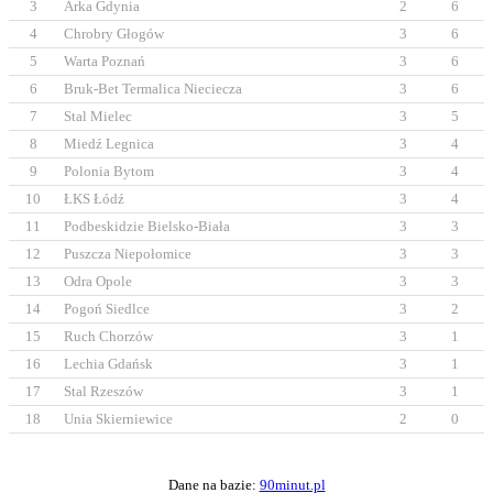
3
Arka Gdynia
2
6
4
Chrobry Głogów
3
6
5
Warta Poznań
3
6
6
Bruk-Bet Termalica Nieciecza
3
6
7
Stal Mielec
3
5
8
Miedź Legnica
3
4
9
Polonia Bytom
3
4
10
ŁKS Łódź
3
4
11
Podbeskidzie Bielsko-Biała
3
3
12
Puszcza Niepołomice
3
3
13
Odra Opole
3
3
14
Pogoń Siedlce
3
2
15
Ruch Chorzów
3
1
16
Lechia Gdańsk
3
1
17
Stal Rzeszów
3
1
18
Unia Skierniewice
2
0
Dane na bazie:
90minut.pl