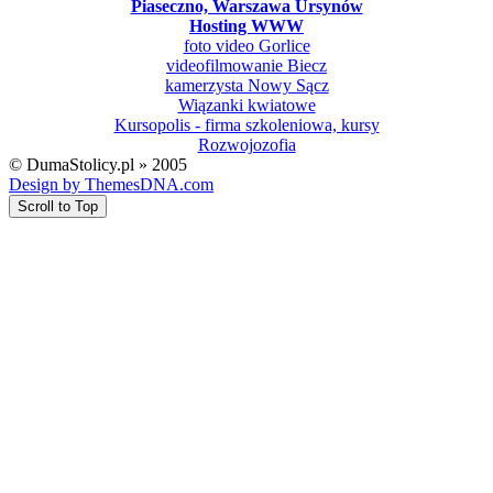
Piaseczno, Warszawa Ursynów
Hosting WWW
foto video Gorlice
videofilmowanie Biecz
kamerzysta Nowy Sącz
Wiązanki kwiatowe
Kursopolis - firma szkoleniowa, kursy
Rozwojozofia
© DumaStolicy.pl » 2005
Design by ThemesDNA.com
Scroll to Top