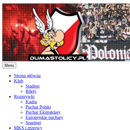
Skip
to
content
Menu
Strona główna
Klub
Stadion
Bilety
Rozgrywki
Kadra
Puchar Polski
Puchar Ekstraklasy
Europejskie puchary
Sparingi
MKS i rezerwy