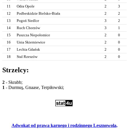
11
Odra Opole
2
3
12
Podbeskidzie Bielsko-Biała
2
2
13
Pogoń Siedlce
3
2
14
Ruch Chorzów
3
1
15
Puszcza Niepołomice
2
0
16
Unia Skierniewice
2
0
17
Lechia Gdańsk
2
0
18
Stal Rzeszów
2
0
Strzelcy:
2
- Skrabb;
1
- Durmuş, Gnaase, Terpiłowski;
Adwokat od prawa karnego i rodzinnego Lesznowola,