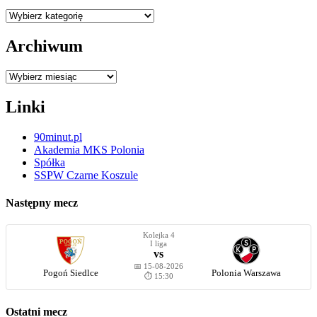
Kategorie
Archiwum
Archiwum
Linki
90minut.pl
Akademia MKS Polonia
Spółka
SSPW Czarne Koszule
Następny mecz
Kolejka 4
I liga
vs
📅 15-08-2026
Pogoń Siedlce
Polonia Warszawa
⏱️ 15:30
Ostatni mecz