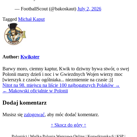
— FootballScout (@bakoskaut)
July 2, 2026
Tagged
Michał Kaput
Author:
Kwikster
Barwy moro, ciemny kaptur, Kwik to dziwny bywa stwór, o swej
Polonii marzy dzień i noc i w Gwiezdnych Wojen wierzy moc
[wierszyk z czasów ogólniaka... niezmiennie na czasie ;)]
Nawigacja
Nitot na 98. miejscu na liście 100 najbogatszych Polaków →
← Makowski oficjalnie w Polonii
wpisu
Dodaj komentarz
Musisz się
zalogować
, aby móc dodać komentarz.
↑ Skocz do góry ↑
Poloniści | Wielka Polonia Warszawa Online | Konwiktorska 6 | KSP |