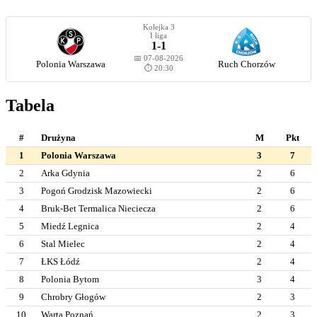
Kolejka 3
I liga
1-1
📅 07-08-2026
Polonia Warszawa
Ruch Chorzów
⏱️ 20:30
Tabela
#
Drużyna
M
Pkt
1
Polonia Warszawa
3
7
2
Arka Gdynia
2
6
3
Pogoń Grodzisk Mazowiecki
2
6
4
Bruk-Bet Termalica Nieciecza
2
6
5
Miedź Legnica
2
4
6
Stal Mielec
2
4
7
ŁKS Łódź
2
4
8
Polonia Bytom
3
4
9
Chrobry Głogów
2
3
10
Warta Poznań
2
3