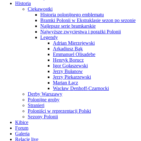
Historia
Ciekawostki
Historia polonijnego emblematu
Bramki Polonii w Ekstraklasie sezon po sezonie
Najlepsze serie bramkarskie
Najwyższe zwycięstwa i porażki Polonii
Legendy
Adrian Mierzejewski
Arkadiusz Bąk
Emmanuel Olisadebe
Henryk Borucz
Igor Gołaszewski
Jerzy Bułanow
Jerzy Piekarzewski
Marian Łącz
Wacław Denhoff-Czarnocki
Derby Warszawy
Polonijne groby
Stranieri
Poloniści w reprezentacji Polski
Sezony Polonii
Kibice
Forum
Galeria
Relacje live