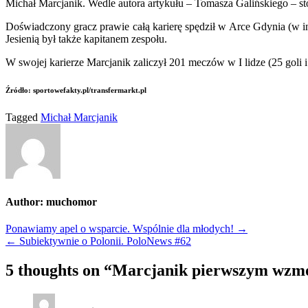
Michał Marcjanik. Wedle autora artykułu – Tomasza Galińskiego – sto
Doświadczony gracz prawie całą karierę spędził w Arce Gdynia (w in
Jesienią był także kapitanem zespołu.
W swojej karierze Marcjanik zaliczył 201 meczów w I lidze (25 goli i 1
Źródło: sportowefakty.pl/transfermarkt.pl
Tagged
Michał Marcjanik
Author:
muchomor
Nawigacja
Ponawiamy apel o wsparcie. Wspólnie dla młodych! →
← Subiektywnie o Polonii. PoloNews #62
wpisu
5 thoughts on “
Marcjanik pierwszym wzm