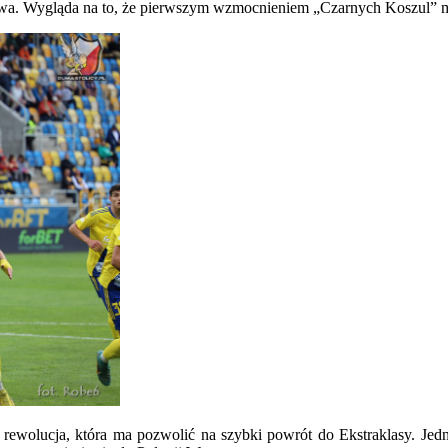
zawa. Wygląda na to, że pierwszym wzmocnieniem „Czarnych Koszul” 
pierwszym
wzmocnieniem?
a rewolucja, która ma pozwolić na szybki powrót do Ekstraklasy. Jed