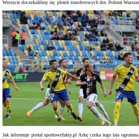
Wreszcie doczekaliśmy się plotek transferowych dot. Polonii Wars
Jak informuje portal sportowefakty.pl Arkę czeka tego lata ogromn