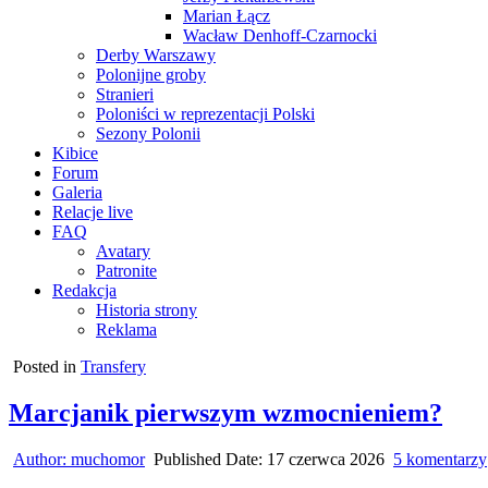
Marian Łącz
Wacław Denhoff-Czarnocki
Derby Warszawy
Polonijne groby
Stranieri
Poloniści w reprezentacji Polski
Sezony Polonii
Kibice
Forum
Galeria
Relacje live
FAQ
Avatary
Patronite
Redakcja
Historia strony
Reklama
Posted in
Transfery
Marcjanik pierwszym wzmocnieniem?
Author:
muchomor
Published Date:
17 czerwca 2026
5 komentarzy