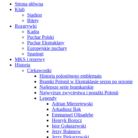
Strona główna
Klub
Stadion
Bilety
Rozgrywki
Kadra
Puchar Polski
Puchar Ekstraklasy
Europejskie puchary
Sparingi
MKS i rezerwy
Historia
Ciekawostki
Historia polonijnego emblematu
Bramki Polonii w Ekstraklasie sezon po sezonie
Najlepsze serie bramkarskie
Najwyższe zwycięstwa i porażki Polonii
Legendy
Adrian Mierzejewski
Arkadiusz Bąk
Emmanuel Olisadebe
Henryk Borucz
Igor Gołaszewski
Jerzy Bułanow
Jerzy Piekarzewski