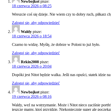
Newbojkot
pisze:
18 czerwca 2026 o 08:25
Wreszcie coś się dzieje. Nie wiem czy to dobry ruch, piłkarz c
Zaloguj się, aby odpowiedzieć
Waldy
pisze:
18 czerwca 2026 o 18:54
Czarno to widzę. Myślę, że dobrze w Poloni to już było.
Zaloguj się, aby odpowiedzieć
Rekin2008
pisze:
18 czerwca 2026 o 20:04
Dopóki jest Nitot będzie walka. Jeśli nas opuści, statek idzie na
Zaloguj się, aby odpowiedzieć
Newbojkot
pisze:
19 czerwca 2026 o 08:16
Waldy, weź na wstrzymanie. Może i Nitot nieco zaciśnie portfel
jeszcze mamy, ktoś przyjdzie. Niekoniecznie super ale poczeka