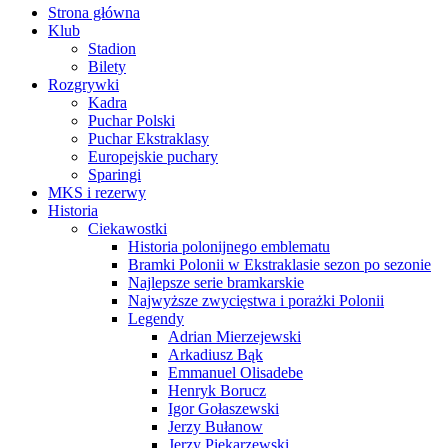
Strona główna
Klub
Stadion
Bilety
Rozgrywki
Kadra
Puchar Polski
Puchar Ekstraklasy
Europejskie puchary
Sparingi
MKS i rezerwy
Historia
Ciekawostki
Historia polonijnego emblematu
Bramki Polonii w Ekstraklasie sezon po sezonie
Najlepsze serie bramkarskie
Najwyższe zwycięstwa i porażki Polonii
Legendy
Adrian Mierzejewski
Arkadiusz Bąk
Emmanuel Olisadebe
Henryk Borucz
Igor Gołaszewski
Jerzy Bułanow
Jerzy Piekarzewski