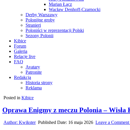
Marian Łącz
Wacław Denhoff-Czarnocki
Derby Warszawy
Polonijne groby
Stranieri
Poloniści w reprezentacji Polski
Sezony Polonii
Kibice
Forum
Galeria
Relacje live
FAQ
Avatary
Patronite
Redakcja
Historia strony
Reklama
Posted in
Kibice
Oprawa Enigmy z meczu Polonia – Wisła
Author:
Kwikster
Published Date:
16 maja 2026
Leave a Comment