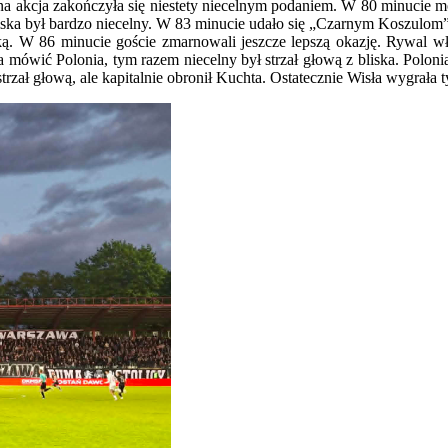
adna akcja zakończyła się niestety niecelnym podaniem. W 80 minucie m
z bliska był bardzo niecelny. W 83 minucie udało się „Czarnym Koszulo
. W 86 minucie goście zmarnowali jeszcze lepszą okazję. Rywal właści
ówić Polonia, tym razem niecelny był strzał głową z bliska. Polonia
rzał głową, ale kapitalnie obronił Kuchta. Ostatecznie Wisła wygrała t