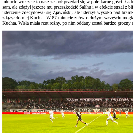
minucie wreszcie to nasz zespół przedarł się w pole karne gości. Ł
sam, ale zdążył jeszcze mu przeszkodzić Salihu i w efekcie strzał 
uderzenie zdecydował się Zjawiński, ale uderzył wysoko nad bramką
zdążył do niej Kuchta. W 87 minucie znów o dużym szczęściu mogła m
Kuchta. Wisła miała rzut rożny, po nim oddany został bardzo groźny st