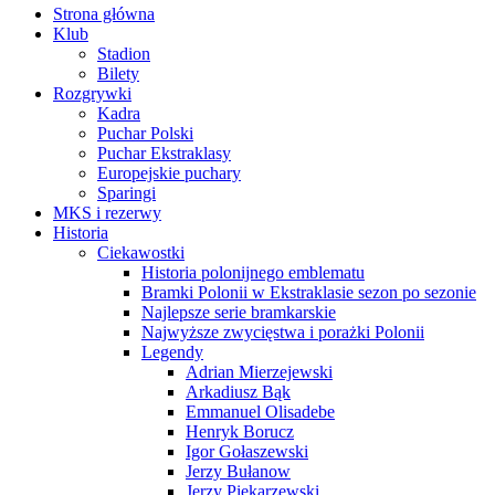
Strona główna
Klub
Stadion
Bilety
Rozgrywki
Kadra
Puchar Polski
Puchar Ekstraklasy
Europejskie puchary
Sparingi
MKS i rezerwy
Historia
Ciekawostki
Historia polonijnego emblematu
Bramki Polonii w Ekstraklasie sezon po sezonie
Najlepsze serie bramkarskie
Najwyższe zwycięstwa i porażki Polonii
Legendy
Adrian Mierzejewski
Arkadiusz Bąk
Emmanuel Olisadebe
Henryk Borucz
Igor Gołaszewski
Jerzy Bułanow
Jerzy Piekarzewski