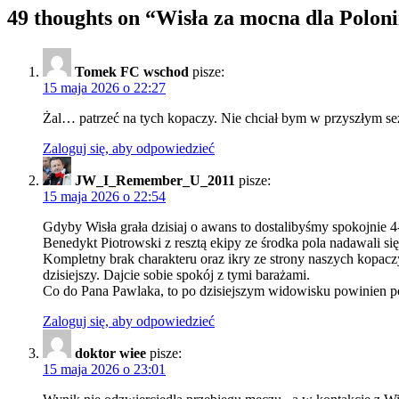
49 thoughts on “
Wisła za mocna dla Poloni
Tomek FC wschod
pisze:
15 maja 2026 o 22:27
Żal… patrzeć na tych kopaczy. Nie chciał bym w przyszłym sez
Zaloguj się, aby odpowiedzieć
JW_I_Remember_U_2011
pisze:
15 maja 2026 o 22:54
Gdyby Wisła grała dzisiaj o awans to dostalibyśmy spokojnie 4
Benedykt Piotrowski z resztą ekipy ze środka pola nadawali się 
Kompletny brak charakteru oraz ikry ze strony naszych kopac
dzisiejszy. Dajcie sobie spokój z tymi barażami.
Co do Pana Pawlaka, to po dzisiejszym widowisku powinien poda
Zaloguj się, aby odpowiedzieć
doktor wiee
pisze:
15 maja 2026 o 23:01