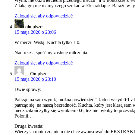
Wynik nie odzwierciedla przebiegu meczu , a w kontakcie z W
Z taką grą nie mamy czego szukać w Ekstraklapie. Baraże w t
Zaloguj się, aby odpowiedzieć
olo
pisze:
15 maja 2026 o 23:06
W meczu Wisłą- Kuchta tylko 1-0.
Nad resztą spuśćmy zasłonę milczenia.
Zaloguj się, aby odpowiedzieć
__On
pisze:
15 maja 2026 o 23:10
Dwie sprawy:
Patrząc na sam wynik, można powiedzieć ” żaden wstyd 0:1 z l
patrząc się, na naszą bezradność. Kuchta, który jest klasą sam
mecz zakończyłby się wynikiem 0:6, też nie byłoby to przesadą
Polonii…
Druga kwestia:
Wieczysta moim zdaniem nie chce awansować do EKSTRAKLASY.