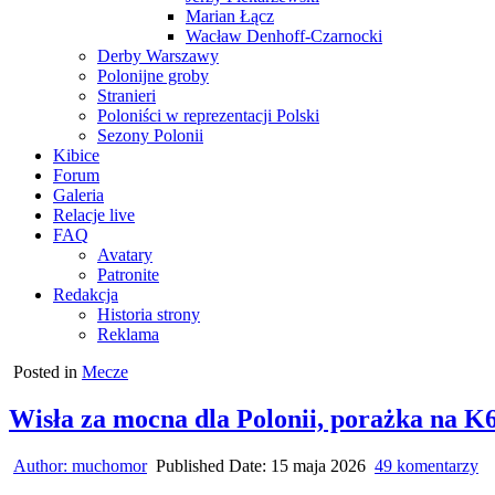
Marian Łącz
Wacław Denhoff-Czarnocki
Derby Warszawy
Polonijne groby
Stranieri
Poloniści w reprezentacji Polski
Sezony Polonii
Kibice
Forum
Galeria
Relacje live
FAQ
Avatary
Patronite
Redakcja
Historia strony
Reklama
Posted in
Mecze
Wisła za mocna dla Polonii, porażka na K
do
Author:
muchomor
Published Date:
15 maja 2026
49 komentarzy
Wi