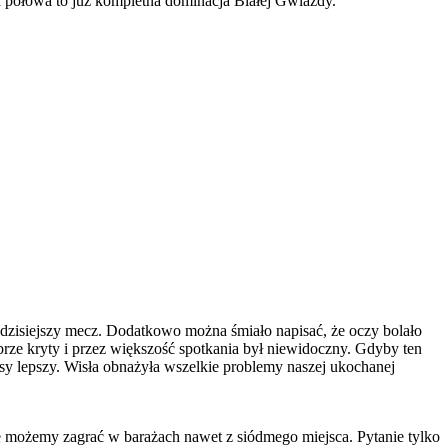
 połowa to już kompletna dominacja Białej Gwiazdy.
n dzisiejszy mecz. Dodatkowo można śmiało napisać, że oczy bolało
dobrze kryty i przez większość spotkania był niewidoczny. Gdyby ten
asy lepszy. Wisła obnażyła wszelkie problemy naszej ukochanej
ożemy zagrać w barażach nawet z siódmego miejsca. Pytanie tylko