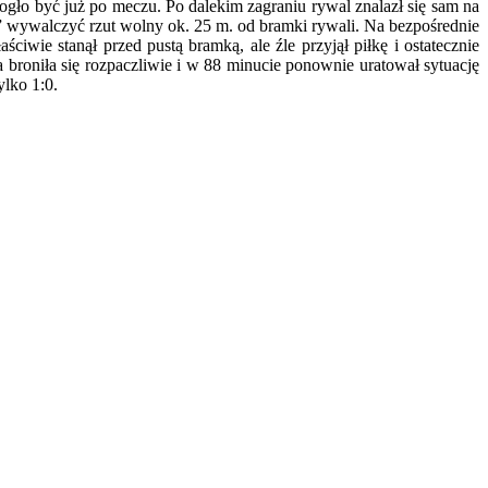
ogło być już po meczu. Po dalekim zagraniu rywal znalazł się sam na
m” wywalczyć rzut wolny ok. 25 m. od bramki rywali. Na bezpośrednie
wie stanął przed pustą bramką, ale źle przyjął piłkę i ostatecznie
 broniła się rozpaczliwie i w 88 minucie ponownie uratował sytuację
ylko 1:0.