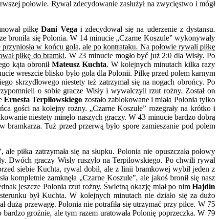
erwszej połowie. Rywal zdecydowanie zasłużył na zwycięstwo i mógł
anował piłkę
Dani Vega
i zdecydował się na uderzenie z dystansu.
ądrze broniła się Polonia. W 14 minucie „Czarne Koszule” wykonywały
przyniosła w końcu gola, ale po kontrataku. Na połowie rywali piłkę
rował piłkę do bramki
. W 23 minucie mogło być już 2:0 dla Wisły. Po
trego kąta obronił
Mateusz Kuchta
. W kolejnych minutach kilka razy
ucie wreszcie blisko było gola dla Polonii. Piłkę przed polem karnym
giego skrzydłowego niestety też zatrzymał się na nogach obrońcy. Po
ypomnieli o sobie gracze Wisły i wywalczyli rzut rożny. Został on
ie
Ernesta Terpiłowskiego
zostało zablokowane i miała Polonia tylko
ca gości na kolejny rożny. „Czarne Koszule” rozegrały na krótko i
odkowanie niestety minęło naszych graczy. W 43 minucie bardzo dobrą
to w bramkarza. Tuż przed przerwą było spore zamieszanie pod polem
ale piłka zatrzymała się na słupku. Polonia nie opuszczała połowy
sły. Dwóch graczy Wisły ruszyło na Terpiłowskiego. Po chwili rywal
rzed siebie Kuchta, rywal dobił, ale z linii bramkowej wybił jeden z
a kompletnie zamknęła „Czarne Koszule”, ale jakoś bronił się nasz
jednak jeszcze Polonia rzut rożny. Świetną okazję miał po nim
Hajdin
 posterunku był Kuchta. W kolejnych minutach nie działo się za dużo
ł dużą przewagę. Polonia nie potrafiła się utrzymać przy piłce. W 75
o bardzo groźnie, ale tym razem uratowała Polonię poprzeczka. W 79