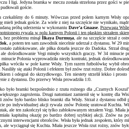
zu I ligi. Jedyna bramka w meczu została strzelona przez gości w pi
 pudłowali goście.
ocna
a
zu czekaliśmy do 6 minuty. Wówczas przed polem karnym Wisły op
lonii,
ę mieli jednak goście. Za wiele z niej na szczęście nie wynikało, m
rażka
nieudaną próbą uderzenia w wykonaniu
Dave’a Gnaase
.
Przewaga Wiśle 
samotnionego rywala w polu karnym Polonii i ten płaskim strzałem skie
6
ym, bez problemu minął
İlkaya Durmuşa
, ale na szczęście strzał z os
dok
, a potem ten sam zawodnik niecelnie uderzał z dystansu. W 29 min
zostało zablokowane, ale piłka dotarła jeszcze do Dadoka. Strzał dru
, ale dośrodkowanie Vegi minęło wszystkich graczy. W 34 minucie prz
 38 minucie Polonia wyprowadziła niezły kontrakt, jednak dośrodkowan
piłka wróciła w pole karne Wisły. Tym razem futbolówkę wybił obroń
 Nasiliły się ataki Polonii i efektem był znów rzut rożny. Dobre dośr
kiem i odegrał do skrzydłowego. Ten niestety strzelił lekko i pros
enie z dystansu. Do przerwy Wisła prowadziła 1:0.
ko było bramki bezpośrednio z rzutu rożnego dla „Czarnych Koszul”, 
ł większego zagrożenia. Drugi natomiast zamienił się w kontrę dla Wi
i znów było bardzo blisko bramki dla Wisły. Strzał z dystansu odbił p
ie po indywidualnej akcji rywala znów Polonię uratował Kuchta. Wisł
atak, ale ten zakończył się tylko zablokowanym strzałem Vegi. Miała 
sła miała kapitalną okazję po bardzo dobrej szybkiej akcji. Znów na
ecznymi interwencjami obrońców. Wisła była jednak zespołem, który mia
, ale wyciągnął się Kuchta. Miała jeszcze Wisła rzut rożny, znów był