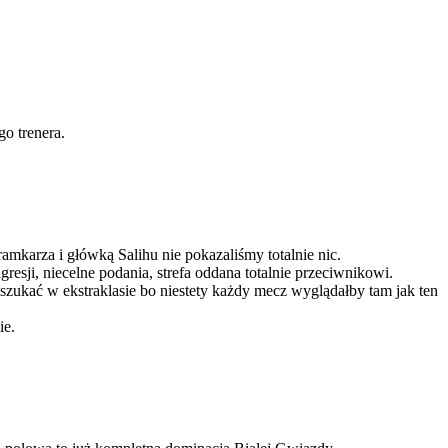
o trenera.
amkarza i główką Salihu nie pokazaliśmy totalnie nic.
gresji, niecelne podania, strefa oddana totalnie przeciwnikowi.
zukać w ekstraklasie bo niestety każdy mecz wyglądałby tam jak ten
ie.