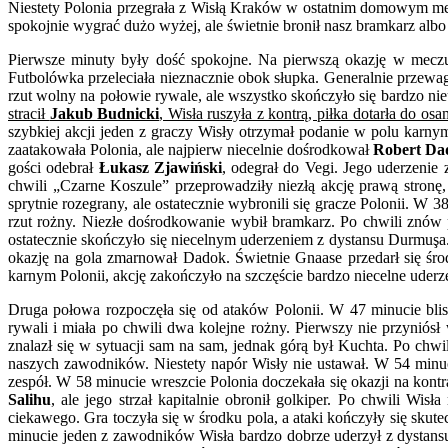
Niestety Polonia przegrała z Wisłą Kraków w ostatnim domowym mec
za
spokojnie wygrać dużo wyżej, ale świetnie bronił nasz bramkarz albo
m
dl
Pierwsze minuty były dość spokojne. Na pierwszą okazję w mec
Po
Futbolówka przeleciała nieznacznie obok słupka. Generalnie przewag
po
rzut wolny na połowie rywale, ale wszystko skończyło się bardzo 
na
stracił
Jakub Budnicki
, Wisła ruszyła z kontrą, piłka dotarła do o
K
szybkiej akcji jeden z graczy Wisły otrzymał podanie w polu karn
zaatakowała Polonia, ale najpierw niecelnie dośrodkował
Robert Da
gości odebrał
Łukasz Zjawiński
, odegrał do Vegi. Jego uderzenie 
chwili „Czarne Koszule” przeprowadziły niezłą akcję prawą stronę
sprytnie rozegrany, ale ostatecznie wybronili się gracze Polonii. W
rzut rożny. Niezłe dośrodkowanie wybił bramkarz. Po chwili znów 
ostatecznie skończyło się niecelnym uderzeniem z dystansu Durmuşa.
okazję na gola zmarnował Dadok. Świetnie Gnaase przedarł się środ
karnym Polonii, akcję zakończyło na szczęście bardzo niecelne uderz
Druga połowa rozpoczęła się od ataków Polonii. W 47 minucie blis
rywali i miała po chwili dwa kolejne rożny. Pierwszy nie przyniós
znalazł się w sytuacji sam na sam, jednak górą był Kuchta. Po chwil
naszych zawodników. Niestety napór Wisły nie ustawał. W 54 minuc
zespół. W 58 minucie wreszcie Polonia doczekała się okazji na kontr
Salihu
, ale jego strzał kapitalnie obronił golkiper. Po chwili Wi
ciekawego. Gra toczyła się w środku pola, a ataki kończyły się skut
minucie jeden z zawodników Wisła bardzo dobrze uderzył z dystansu