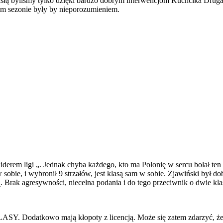
isłą byliśmy tylko dzięki bardzo dobrym interwencjom Kuchcika Druga
ym sezonie były by nieporozumieniem.
iderem ligi „. Jednak chyba każdego, kto ma Polonię w sercu bolał te
 w sobie, i wybronił 9 strzałów, jest klasą sam w sobie. Zjawiński był 
. Brak agresywności, niecelna podania i do tego przeciwnik o dwie kl
 Dodatkowo mają kłopoty z licencją. Może się zatem zdarzyć, że m