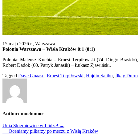
15 maja 2026 r., Warszawa
Polonia Warszawa – Wisła Kraków 0:1 (0:1)
Polonia: Mateusz Kuchta – Ernest Terpiłowski (74. Diogo Brasido
Robert Dadok (60. Patryk Janasik) – Łukasz Zjawiński.
Tagged
Dave Gnaase
,
Ernest Terpiłowski
,
Hajdin Salihu
,
İlkay Durm
Author:
muchomor
Nawigacja
Unia Skierniewice w I lidze! →
← Oceniamy piłkarzy po meczu z Wisłą Kraków
wpisu