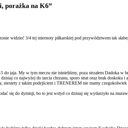
i, porażka na K6
”
onie widzieć 3/4 tej miernoty piłkarskiej pod przywództwem tak słabeg
-5 do jaja. My w tym meczu nie istnieliśmy, poza strzałem Dadoka w br
dzisiaj co najwyżej do tarcia chrzanu, sporo strat oraz brak doskoku i a
zy, niestety z takim podejściem i TRENEREM nie mamy czegokolwiek s
ć się do dymisji, bo to jest wstyd co dzisiaj się wydarzyło na muraw