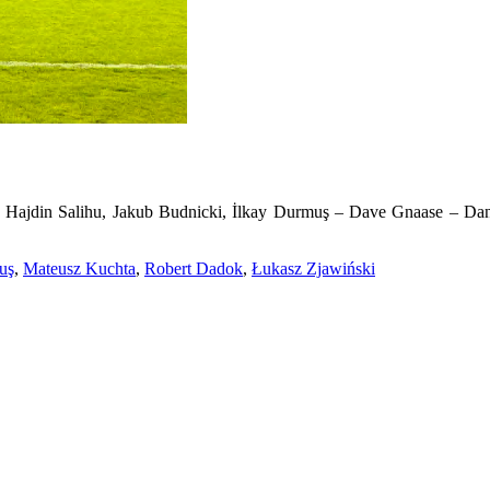
), Hajdin Salihu, Jakub Budnicki, İlkay Durmuş – Dave Gnaase – Da
uş
,
Mateusz Kuchta
,
Robert Dadok
,
Łukasz Zjawiński