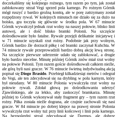
doczekaliśmy się kolejnego rożnego, tym razem po tym, jak został
zablokowany strzał Vegi sprzed pola karnego. Po rożnym Górnik
mógł ruszyć z bardzo groźną kontrą, ale w porę zatrzymany został
rozpędzony rywal. W kolejnych minutach nie działo się za dużo na
boisku, gra toczyła się głównie w środku pola. W 67 minucie
Górnik wywalczył jednak rzut wolny na naszej połowie, blisko linii
autowej, ale i dość blisko bramki Polonii. Na szczęście
dośrodkowanie było fatalne. Rywale przejęli delikatnie inicjatywę i
w 71 minucie uzyskali rzut rożny. Podobnie jak przy wolnym,
Górnik bardzo źle dorzucił piłkę i od bramki zaczynał Kuhchta. W
74 minucie rywale przeprowadzili bardzo dobrą akcję lewą stronę.
Na szczęście pierwsze uderzenie udało się zablokować, a drugie
było bardzo niecelne. Minutę później Górnik znów miał rzut wolny
na połowie Polonii. Tym razem goście dośrodkowali całkiem nieźle,
ale górą byli nasi gracze. W 76 minucie świetną indydwiualną akcją
popisał się
Diogo Brasido
. Przebiegł kilkadziesiąt metrów i odegrał
do Vegi, ale ten zdecydował się na drybling w polu karnym, który
był nieudany. W 80 minucie Polonia wywalczyła rzut wolny na
połowie rywali. Zdołał głową po dośrodkowaniu uderzyć
Zjawińskiego, ale za lekko, aby zaskoczyć bramkarza. Minutę
później to Górnik wykonywał stały fragment gry – tym razem rzut
rożny. Piłka została nieźle dograna, ale czujnie zachowali się nasi
gracze. W 84 minucie po dobrej klepce na prawej stronie Polonia
wywalczyła rzut wolny tuż przy linii końcowej i linii pola karnego.
Na bezpośredni strzał zdecydował się Durmuş, ale dobrze