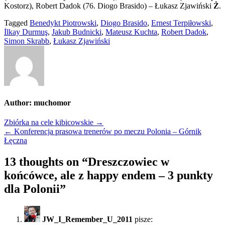
Kostorz), Robert Dadok (76. Diogo Brasido) – Łukasz Zjawiński
Ż
.
Tagged
Benedykt Piotrowski
,
Diogo Brasido
,
Ernest Terpiłowski
,
İlkay Durmuş
,
Jakub Budnicki
,
Mateusz Kuchta
,
Robert Dadok
,
Simon Skrabb
,
Łukasz Zjawiński
Author:
muchomor
Nawigacja
Zbiórka na cele kibicowskie →
← Konferencja prasowa trenerów po meczu Polonia – Górnik
wpisu
Łęczna
13 thoughts on “
Dreszczowiec w
końcówce, ale z happy endem – 3 punkty
dla Polonii
”
JW_I_Remember_U_2011
pisze: