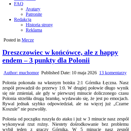
FAQ
Avatary
Patronite
Redakcja
Historia strony
Reklama
Posted in
Mecze
Dreszczowiec w końcówce, ale z happy
endem – 3 punkty dla Polonii
do
Author:
muchomor
Published Date:
10 maja 2026
13 komentarzy
Dr
Polonia pokonała na własnym boisku 2:1 Górnika Łęczna. Nasz
w
zespół prowadził do przerwy 1:0. W drugiej połowie długo wynik
ko
się nie zmieniał, ale gdy w pierwszej minucie doliczonego czasu
al
Polonia strzeliła drugą bramkę, wydawało się, że jest po emocjach.
z
Rywal jednak szybko odpowiedział, ale na więcej już „Czarne
ha
Koszule” nie pozwoliły.
e
–
Polonia od początku ruszyła do ataku i już w 3 minucie nasz zespół
3
wykonywał rzut rożny. Niestety dośrodkowanie bez problemu
pu
wybił jeden z graczy Górnika. W 5 minucie nasz zespół
dl