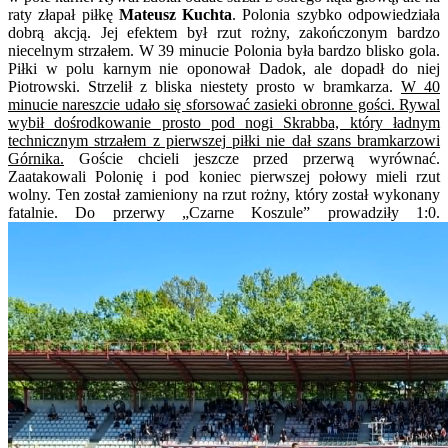
raty złapał piłkę
Mateusz Kuchta
. Polonia szybko odpowiedziała
dobrą akcją. Jej efektem był rzut rożny, zakończonym bardzo
niecelnym strzałem. W 39 minucie Polonia była bardzo blisko gola.
Piłki w polu karnym nie oponował Dadok, ale dopadł do niej
Piotrowski. Strzelił z bliska niestety prosto w bramkarza.
W 40
minucie nareszcie udało się sforsować zasieki obronne gości. Rywal
wybił dośrodkowanie prosto pod nogi Skrabba, który ładnym
technicznym strzałem z pierwszej piłki nie dał szans bramkarzowi
Górnika.
Goście chcieli jeszcze przed przerwą wyrównać.
Zaatakowali Polonię i pod koniec pierwszej połowy mieli rzut
wolny. Ten został zamieniony na rzut rożny, który został wykonany
fatalnie. Do przerwy „Czarne Koszule” prowadziły 1:0.