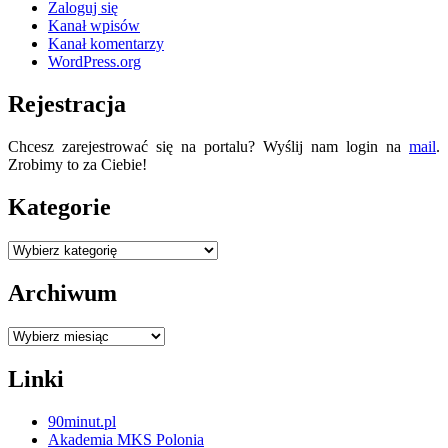
Zaloguj się
Kanał wpisów
Kanał komentarzy
WordPress.org
Rejestracja
Chcesz zarejestrować się na portalu? Wyślij nam login na
mail
.
Zrobimy to za Ciebie!
Kategorie
Kategorie
Archiwum
Archiwum
Linki
90minut.pl
Akademia MKS Polonia