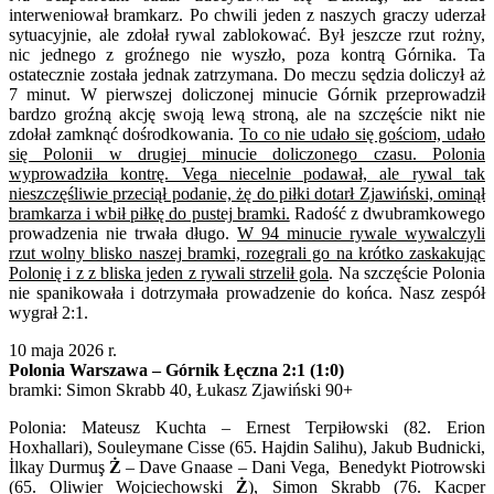
interweniował bramkarz. Po chwili jeden z naszych graczy uderzał
sytuacyjnie, ale zdołał rywal zablokować. Był jeszcze rzut rożny,
nic jednego z groźnego nie wyszło, poza kontrą Górnika. Ta
ostatecznie została jednak zatrzymana. Do meczu sędzia doliczył aż
7 minut. W pierwszej doliczonej minucie Górnik przeprowadził
bardzo groźną akcję swoją lewą stroną, ale na szczęście nikt nie
zdołał zamknąć dośrodkowania.
To co nie udało się gościom, udało
się Polonii w drugiej minucie doliczonego czasu. Polonia
wyprowadziła kontrę. Vega niecelnie podawał, ale rywal tak
nieszczęśliwie przeciął podanie, żę do piłki dotarł Zjawiński, ominął
bramkarza i wbił piłkę do pustej bramki.
Radość z dwubramkowego
prowadzenia nie trwała długo.
W 94 minucie rywale wywalczyli
rzut wolny blisko naszej bramki, rozegrali go na krótko zaskakując
Polonię i z z bliska jeden z rywali strzelił gola
. Na szczęście Polonia
nie spanikowała i dotrzymała prowadzenie do końca. Nasz zespół
wygrał 2:1.
10 maja 2026 r.
Polonia Warszawa – Górnik Łęczna 2:1 (1:0)
bramki: Simon Skrabb 40, Łukasz Zjawiński 90+
Polonia: Mateusz Kuchta – Ernest Terpiłowski (82. Erion
Hoxhallari), Souleymane Cisse (65. Hajdin Salihu), Jakub Budnicki,
İlkay Durmuş
Ż
– Dave Gnaase – Dani Vega, Benedykt Piotrowski
(65. Oliwier Wojciechowski
Ż
), Simon Skrabb (76. Kacper