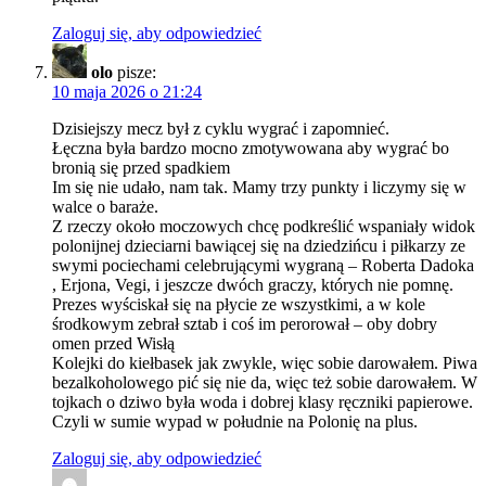
Zaloguj się, aby odpowiedzieć
olo
pisze:
10 maja 2026 o 21:24
Dzisiejszy mecz był z cyklu wygrać i zapomnieć.
Łęczna była bardzo mocno zmotywowana aby wygrać bo
bronią się przed spadkiem
Im się nie udało, nam tak. Mamy trzy punkty i liczymy się w
walce o baraże.
Z rzeczy około moczowych chcę podkreślić wspaniały widok
polonijnej dzieciarni bawiącej się na dziedzińcu i piłkarzy ze
swymi pociechami celebrującymi wygraną – Roberta Dadoka
, Erjona, Vegi, i jeszcze dwóch graczy, których nie pomnę.
Prezes wyściskał się na płycie ze wszystkimi, a w kole
środkowym zebrał sztab i coś im perorował – oby dobry
omen przed Wisłą
Kolejki do kiełbasek jak zwykle, więc sobie darowałem. Piwa
bezalkoholowego pić się nie da, więc też sobie darowałem. W
tojkach o dziwo była woda i dobrej klasy ręczniki papierowe.
Czyli w sumie wypad w południe na Polonię na plus.
Zaloguj się, aby odpowiedzieć