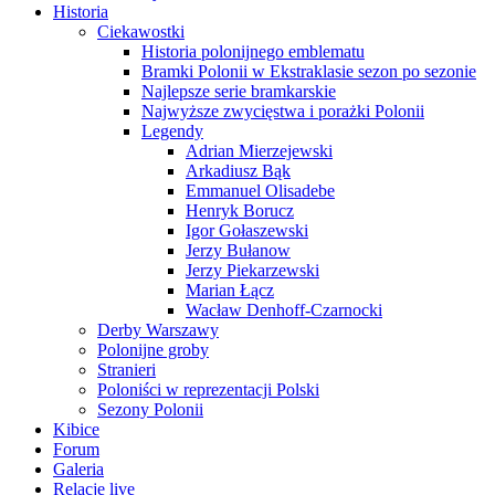
Historia
Ciekawostki
Historia polonijnego emblematu
Bramki Polonii w Ekstraklasie sezon po sezonie
Najlepsze serie bramkarskie
Najwyższe zwycięstwa i porażki Polonii
Legendy
Adrian Mierzejewski
Arkadiusz Bąk
Emmanuel Olisadebe
Henryk Borucz
Igor Gołaszewski
Jerzy Bułanow
Jerzy Piekarzewski
Marian Łącz
Wacław Denhoff-Czarnocki
Derby Warszawy
Polonijne groby
Stranieri
Poloniści w reprezentacji Polski
Sezony Polonii
Kibice
Forum
Galeria
Relacje live