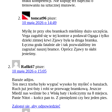
braku kompetencji. Nie kupuję też bajeczki o
trenowaniu na sztucznej murawie.
tomcat96
pisze:
10 maja 2026 o 14:49
Myślę że przy obu bramkach mieliśmy dużo szczęścia.
Vega zagubił się w tej kontrze a podawał Ogaga i tylko
dzieki zimnej krwi Zjawy była ta druga bramka.
Łęczna grała fatalnie ale i tak pozwalaliśmy im
zagrażać naszej bramce. Oprócz Zjawy to słabi
jesteśmy.
Rafik67
pisze:
10 maja 2026 o 15:05
Baraże adijos.
Ten mecz trzeba było wygrać wysoko by myśleć o barażach.
Ruch już jest 6sty i robi se przewagę bramkową. Jeszcze
Miedź nas weźmie bo z Wisłą baty i kończymy na 8 miejscu.
Panie Nitot – kończ pan to. Z pieniędzmi czy bez jeden pies.
Zaloguj się, aby odpowiedzieć