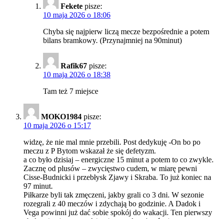
Fekete
pisze:
10 maja 2026 o 18:06
Chyba się najpierw liczą mecze bezpośrednie a potem
bilans bramkowy. (Przynajmniej na 90minut)
Rafik67
pisze:
10 maja 2026 o 18:38
Tam też 7 miejsce
MOKO1984
pisze:
10 maja 2026 o 15:17
widzę, że nie mal mnie przebili. Post dedykuję -On bo po
meczu z P Bytom wskazał że się defetyzm.
a co było dzisiaj – energiczne 15 minut a potem to co zwykle.
Zacznę od plusów – zwycięstwo cudem, w miarę pewni
Cisse-Budnicki i przebłysk Zjawy i Skraba. To już koniec na
97 minut.
Piłkarze byli tak zmęczeni, jakby grali co 3 dni. W sezonie
rozegrali z 40 meczów i zdychają bo godzinie. A Dadok i
Vega powinni już dać sobie spokój do wakacji. Ten pierwszy