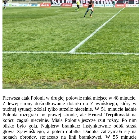
Pierwsza atak Polonii w drugiej połowie miał miejsce w 48 minucie.
Z lewej strony dośrodkowanie dotarło do Zjawińskiego, który w
trudnej sytuacji zdołał tylko strzelić niecelnie. W 51 minucie ładnie
Polonia rozegrała po prawej stronie, ale
Ernest Terpiłowski
na
końcu zagrał niecelnie. Miała Polonia jeszcze rzut rożny. Po nim
blisko było gola. Najpierw bramkarz instynktownie odbił strzał
głową Zjawińśkiego, a potem dobitka Dadoka zatrzymała się na
nogach obrońcy, stojącego na linii bramkowej. W 55 minucie