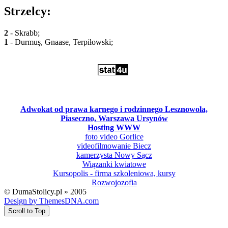
Strzelcy:
2
- Skrabb;
1
- Durmuş, Gnaase, Terpiłowski;
Adwokat od prawa karnego i rodzinnego Lesznowola,
Piaseczno, Warszawa Ursynów
Hosting WWW
foto video Gorlice
videofilmowanie Biecz
kamerzysta Nowy Sącz
Wiązanki kwiatowe
Kursopolis - firma szkoleniowa, kursy
Rozwojozofia
© DumaStolicy.pl » 2005
Design by ThemesDNA.com
Scroll to Top