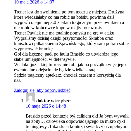
10 maja 2026 o 14:37
Trener jest do zwolnienia po tym meczu z miejsca. Drużyna,
która wiedziałaby co ma robić na boisku powinna dziś
wygrać conajmniej 3:0 z takim tragicznym przeciwnikiem a
nie robić w końcówce kupe w majty po raz n-ty.
Trener Pawlak nie ma totalnie pomysłu na grę w ataku.
Wygraliśmy dzisiaj dzięki przytomności Skrabba oraz
kunsztowi piłkarskiemu Zjawińskiego, który sam potrafi sobie
wypracować bramkę.
Gol dla Łęcznej padł po faulu Brasido co utwierdza jego
słabe umiejętności w defensywie.
W ataku już takiej furrory nie robi jak na początku więc jego
ewentualne odejście nie będzie wielką stratą.
Sędzia tragiczny aptekarz, chociaż czasem z korzyścią dla
nas.
Zaloguj się, aby odpowiedzieć
doktor wiee
pisze:
10 maja 2026 o 14:48
Brasido przed kontuzją był całkiem ok! Ja bym wywalił
na zbity… człowieka odpowiadającego za mikro cykl
treningowy .Taka skala kontuzji świadczy o zupełnym