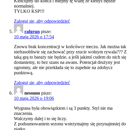
Kibicujmy do końca i miejmy tę wiarę że kiedyś będzie
normalniej.
TYLKO KSP!!!
Zaloguj się, aby odpowiedzieć
rafgrun
pisze:
10 maja 2026 o 17:54
Znowu brak koncentracji w końcówce meczu. Jak można tak
niefrasobliwie się zachować przy rzucie wolnym rywala??? Z
taką grą to baraży nie będzie, a jeśli jakimś cudem do nich się
dostaniemy, to bez szans na awans. Potencjał drużyny jest
ogromny, ale nie przekłada się to zupełnie na zdobycz
punktową.
Zaloguj się, aby odpowiedzieć
nessuno
pisze:
10 maja 2026 o 19:06
Wygrana była obowiązkiem i są 3 punkty. Styl nie ma
znaczenia.
Walczymy dalej i to się liczy.
Z podsumowaniem sezonu wstrzymajmy się przynajmniej do
piątku.