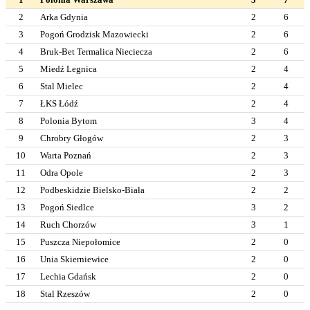
2
Arka Gdynia
2
6
3
Pogoń Grodzisk Mazowiecki
2
6
4
Bruk-Bet Termalica Nieciecza
2
6
5
Miedź Legnica
2
4
6
Stal Mielec
2
4
7
ŁKS Łódź
2
4
8
Polonia Bytom
3
4
9
Chrobry Głogów
2
3
10
Warta Poznań
2
3
11
Odra Opole
2
3
12
Podbeskidzie Bielsko-Biała
2
2
13
Pogoń Siedlce
3
2
14
Ruch Chorzów
3
1
15
Puszcza Niepołomice
2
0
16
Unia Skierniewice
2
0
17
Lechia Gdańsk
2
0
18
Stal Rzeszów
2
0