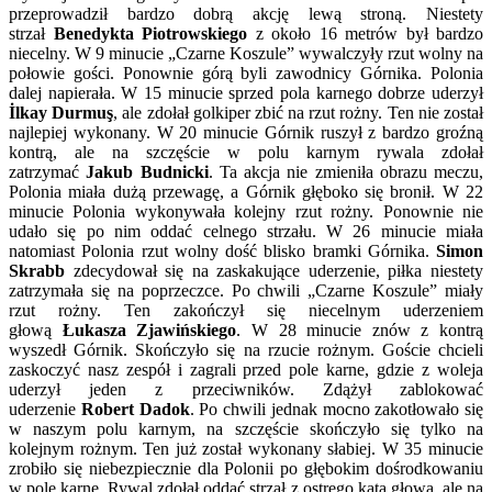
przeprowadził bardzo dobrą akcję lewą stroną. Niestety
Po
strzał
Benedykta Piotrowskiego
z około 16 metrów był bardzo
niecelny. W 9 minucie „Czarne Koszule” wywalczyły rzut wolny na
połowie gości. Ponownie górą byli zawodnicy Górnika. Polonia
dalej napierała. W 15 minucie sprzed pola karnego dobrze uderzył
İlkay Durmuş
, ale zdołał golkiper zbić na rzut rożny. Ten nie został
najlepiej wykonany. W 20 minucie Górnik ruszył z bardzo groźną
kontrą, ale na szczęście w polu karnym rywala zdołał
zatrzymać
Jakub Budnicki
. Ta akcja nie zmieniła obrazu meczu,
Polonia miała dużą przewagę, a Górnik głęboko się bronił. W 22
minucie Polonia wykonywała kolejny rzut rożny. Ponownie nie
udało się po nim oddać celnego strzału. W 26 minucie miała
natomiast Polonia rzut wolny dość blisko bramki Górnika.
Simon
Skrabb
zdecydował się na zaskakujące uderzenie, piłka niestety
zatrzymała się na poprzeczce. Po chwili „Czarne Koszule” miały
rzut rożny. Ten zakończył się niecelnym uderzeniem
głową
Łukasza Zjawińskiego
. W 28 minucie znów z kontrą
wyszedł Górnik. Skończyło się na rzucie rożnym. Goście chcieli
zaskoczyć nasz zespół i zagrali przed pole karne, gdzie z woleja
uderzył jeden z przeciwników. Zdążył zablokować
uderzenie
Robert Dadok
. Po chwili jednak mocno zakotłowało się
w naszym polu karnym, na szczęście skończyło się tylko na
kolejnym rożnym. Ten już został wykonany słabiej. W 35 minucie
zrobiło się niebezpiecznie dla Polonii po głębokim dośrodkowaniu
w pole karne. Rywal zdołał oddać strzał z ostrego kąta głową, ale na