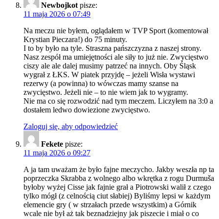
Newbojkot
pisze:
11 maja 2026 o 07:49
Na meczu nie byłem, oglądałem w TVP Sport (komentował
Krystian Pieczara!) do 75 minuty.
I to by było na tyle. Straszna pańszczyzna z naszej strony.
Nasz zespół ma umiejętności ale siły to już nie. Zwycięstwo
ciszy ale ale dalej musimy patrzeć na innych. Oby Śląsk
wygrał z ŁKS. W piatek przyjdę – jeżeli Wisła wystawi
rezerwy (a powinna) to wówczas mamy szanse na
zwycięstwo. Jeżeli nie – to nie wiem jak to wygramy.
Nie ma co się rozwodzić nad tym meczem. Liczyłem na 3:0 a
dostałem ledwo dowiezione zwycięstwo.
Zaloguj się, aby odpowiedzieć
Fekete
pisze:
11 maja 2026 o 09:27
A ja tam uważam że było fajne meczycho. Jakby weszła np ta
poprzeczka Skrabba z wolnego albo wkrętka z rogu Durmuša
byłoby wyżej Cisse jak fajnie grał a Piotrowski walił z czego
tylko mógł (z celnością ciut słabiej) Byliśmy lepsi w każdym
elemencie gry ( w strzałach przede wszystkim) a Górnik
wcale nie był aż tak beznadziejny jak piszecie i miał o co