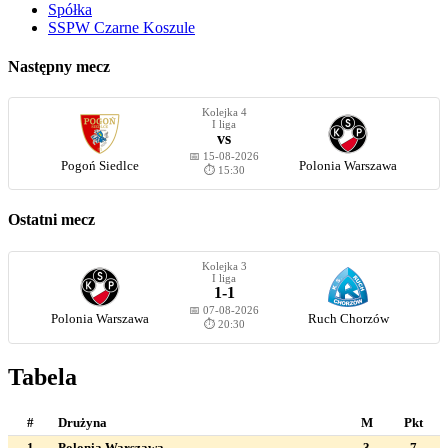
Spółka
SSPW Czarne Koszule
Następny mecz
Kolejka 4
I liga
vs
📅 15-08-2026
Pogoń Siedlce
Polonia Warszawa
⏱️ 15:30
Ostatni mecz
Kolejka 3
I liga
1-1
📅 07-08-2026
Polonia Warszawa
Ruch Chorzów
⏱️ 20:30
Tabela
#
Drużyna
M
Pkt
1
Polonia Warszawa
3
7