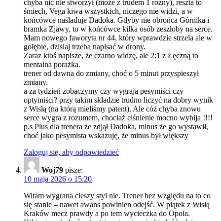
chyba nic nie stworzył (może z trudem 1 roźny), reszta to
śmiech, Vega kiwa wszystkich, niczego nie widzi, a w
końcówce naśladuje Dadoka. Gdyby nie obrońca Górnika i
bramka Zjawy, to w końcówce kilka osób zeszłoby na serce.
Mam nowego faworyta nr 44, który wprawdzie strzela ale w
gołębie, dzisiaj trzeba napisać w drony.
Zaraz ktoś napisze, że czarno widzę, ale 2:1 z Łęczną to
mentalna porażka.
trener od dawna do zmiany, choć o 5 minut przyspieszył
zmiany.
a za tydzień zobaczymy czy wygrają pesymiści czy
optymiści? przy takim składzie trudno liczyć na dobry wynik
z Wisłą (na którą mieliśmy patent). Ale cóż chyba znowu
serce wygra z rozumem, chociaż ciśnienie mocno wybija !!!!
p.s Plus dla trenera że zdjął Dadoka, minus że go wystawił,
choć jako pesymista wskazuję, że minus był większy
Zaloguj się, aby odpowiedzieć
Woj79
pisze:
10 maja 2026 o 15:20
Witam wygrana cieszy styl nie. Trener bez względu na to co
się stanie – nawet awans powinien odejść. W piątek z Wisłą
Kraków mecz prawdy a po tem wycieczka do Opola.