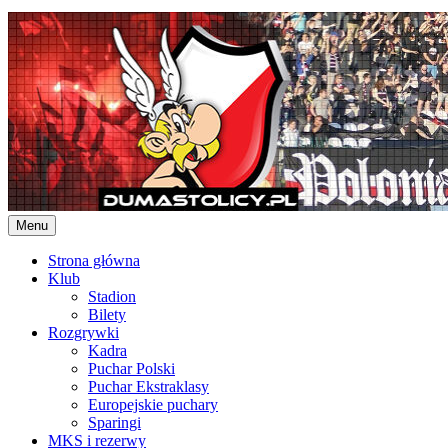
Skip
to
content
Menu
Strona główna
Klub
Stadion
Bilety
Rozgrywki
Kadra
Puchar Polski
Puchar Ekstraklasy
Europejskie puchary
Sparingi
MKS i rezerwy