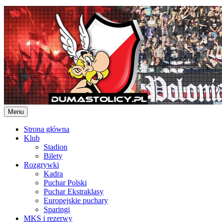
Skip
to
content
Menu
Strona główna
Klub
Stadion
Bilety
Rozgrywki
Kadra
Puchar Polski
Puchar Ekstraklasy
Europejskie puchary
Sparingi
MKS i rezerwy