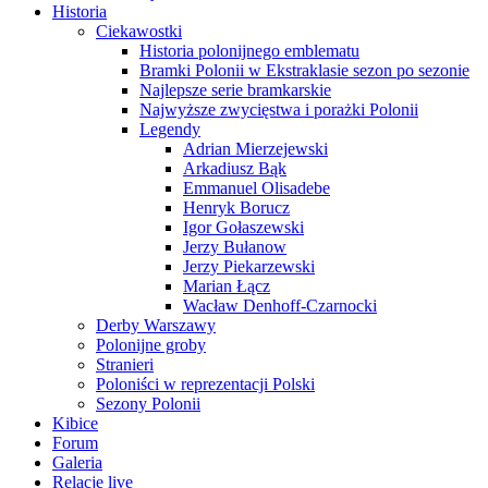
Historia
Ciekawostki
Historia polonijnego emblematu
Bramki Polonii w Ekstraklasie sezon po sezonie
Najlepsze serie bramkarskie
Najwyższe zwycięstwa i porażki Polonii
Legendy
Adrian Mierzejewski
Arkadiusz Bąk
Emmanuel Olisadebe
Henryk Borucz
Igor Gołaszewski
Jerzy Bułanow
Jerzy Piekarzewski
Marian Łącz
Wacław Denhoff-Czarnocki
Derby Warszawy
Polonijne groby
Stranieri
Poloniści w reprezentacji Polski
Sezony Polonii
Kibice
Forum
Galeria
Relacje live