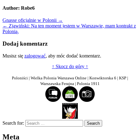
Author:
Robe6
Nawigacja
Gnasse oficjalnie w Polonii →
← Zjawiński: Na ten moment jestem w Warszawie, mam kontrakt z
wpisu
Polonią.
Dodaj komentarz
Musisz się
zalogować
, aby móc dodać komentarz.
↑ Skocz do góry ↑
Poloniści | Wielka Polonia Warszawa Online | Konwiktorska 6 | KSP |
Warszawska Ferajna | Polonia 1911
Search for:
Meta