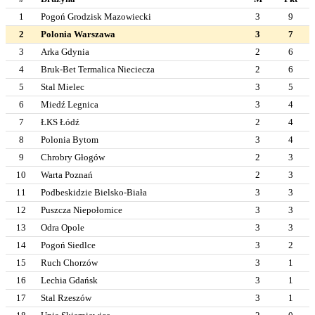
1
Pogoń Grodzisk Mazowiecki
3
9
2
Polonia Warszawa
3
7
3
Arka Gdynia
2
6
4
Bruk-Bet Termalica Nieciecza
2
6
5
Stal Mielec
3
5
6
Miedź Legnica
3
4
7
ŁKS Łódź
2
4
8
Polonia Bytom
3
4
9
Chrobry Głogów
2
3
10
Warta Poznań
2
3
11
Podbeskidzie Bielsko-Biała
3
3
12
Puszcza Niepołomice
3
3
13
Odra Opole
3
3
14
Pogoń Siedlce
3
2
15
Ruch Chorzów
3
1
16
Lechia Gdańsk
3
1
17
Stal Rzeszów
3
1