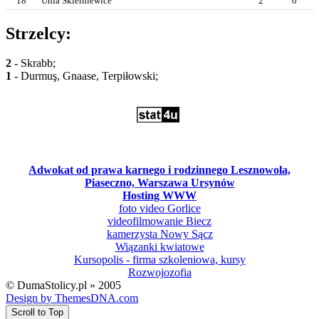
18
Unia Skierniewice
2
0
Strzelcy:
2
- Skrabb;
1
- Durmuş, Gnaase, Terpiłowski;
Adwokat od prawa karnego i rodzinnego Lesznowola,
Piaseczno, Warszawa Ursynów
Hosting WWW
foto video Gorlice
videofilmowanie Biecz
kamerzysta Nowy Sącz
Wiązanki kwiatowe
Kursopolis - firma szkoleniowa, kursy
Rozwojozofia
© DumaStolicy.pl » 2005
Design by ThemesDNA.com
Scroll to Top