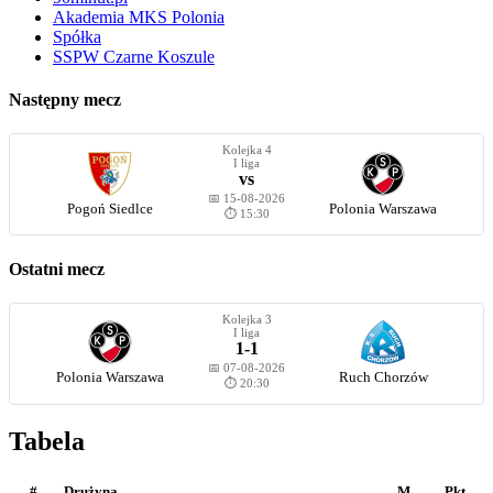
Akademia MKS Polonia
Spółka
SSPW Czarne Koszule
Następny mecz
Kolejka 4
I liga
vs
📅 15-08-2026
Pogoń Siedlce
Polonia Warszawa
⏱️ 15:30
Ostatni mecz
Kolejka 3
I liga
1-1
📅 07-08-2026
Polonia Warszawa
Ruch Chorzów
⏱️ 20:30
Tabela
#
Drużyna
M
Pkt