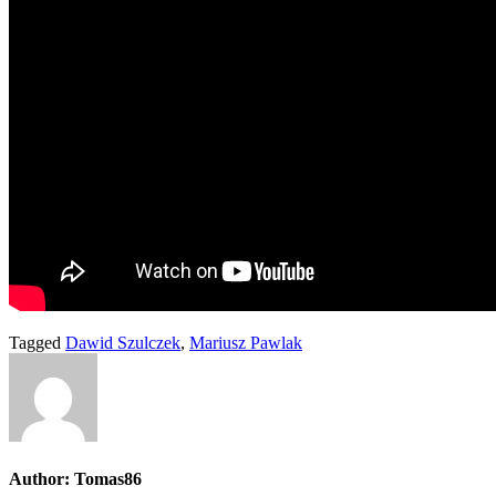
Tagged
Dawid Szulczek
,
Mariusz Pawlak
Author:
Tomas86