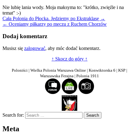
Nie lubię lania wody. Moja maksyma to: "krótko, zwięźle i na
temat" :-)
Nawigacja
Cała Polonia do Płocka. Jedziemy po Ekstraklasę →
← Oceniamy piłkarzy po meczu z Ruchem Chorzów
wpisu
Dodaj komentarz
Musisz się
zalogować
, aby móc dodać komentarz.
↑ Skocz do góry ↑
Poloniści | Wielka Polonia Warszawa Online | Konwiktorska 6 | KSP |
Warszawska Ferajna | Polonia 1911
Search for:
Meta