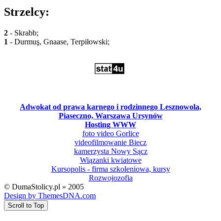
Strzelcy:
2
- Skrabb;
1
- Durmuş, Gnaase, Terpiłowski;
Adwokat od prawa karnego i rodzinnego Lesznowola,
Piaseczno, Warszawa Ursynów
Hosting WWW
foto video Gorlice
videofilmowanie Biecz
kamerzysta Nowy Sącz
Wiązanki kwiatowe
Kursopolis - firma szkoleniowa, kursy
Rozwojozofia
© DumaStolicy.pl » 2005
Design by ThemesDNA.com
Scroll to Top