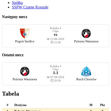
Spółka
SSPW Czarne Koszule
Następny mecz
Kolejka 4
I liga
vs
📅 15-08-2026
Pogoń Siedlce
Polonia Warszawa
⏱️ 15:30
Ostatni mecz
Kolejka 3
I liga
1-1
📅 07-08-2026
Polonia Warszawa
Ruch Chorzów
⏱️ 20:30
Tabela
#
Drużyna
M
Pkt