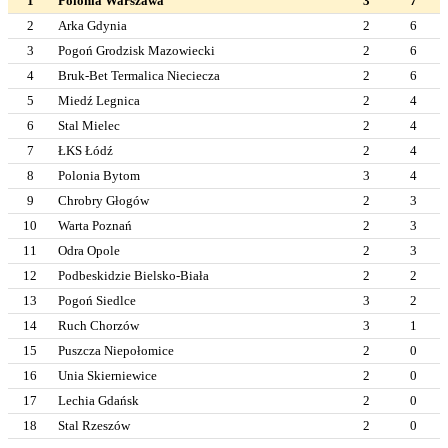
1
Polonia Warszawa
3
7
2
Arka Gdynia
2
6
3
Pogoń Grodzisk Mazowiecki
2
6
4
Bruk-Bet Termalica Nieciecza
2
6
5
Miedź Legnica
2
4
6
Stal Mielec
2
4
7
ŁKS Łódź
2
4
8
Polonia Bytom
3
4
9
Chrobry Głogów
2
3
10
Warta Poznań
2
3
11
Odra Opole
2
3
12
Podbeskidzie Bielsko-Biała
2
2
13
Pogoń Siedlce
3
2
14
Ruch Chorzów
3
1
15
Puszcza Niepołomice
2
0
16
Unia Skierniewice
2
0
17
Lechia Gdańsk
2
0
18
Stal Rzeszów
2
0