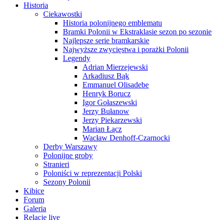
Historia
Ciekawostki
Historia polonijnego emblematu
Bramki Polonii w Ekstraklasie sezon po sezonie
Najlepsze serie bramkarskie
Najwyższe zwycięstwa i porażki Polonii
Legendy
Adrian Mierzejewski
Arkadiusz Bąk
Emmanuel Olisadebe
Henryk Borucz
Igor Gołaszewski
Jerzy Bułanow
Jerzy Piekarzewski
Marian Łącz
Wacław Denhoff-Czarnocki
Derby Warszawy
Polonijne groby
Stranieri
Poloniści w reprezentacji Polski
Sezony Polonii
Kibice
Forum
Galeria
Relacje live