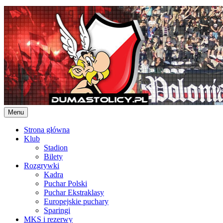
Skip
to
content
Menu
Strona główna
Klub
Stadion
Bilety
Rozgrywki
Kadra
Puchar Polski
Puchar Ekstraklasy
Europejskie puchary
Sparingi
MKS i rezerwy