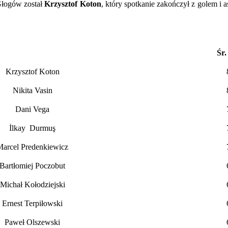
Głogów został
Krzysztof
Koton
, który spotkanie zakończył z golem i
ajlepszy,
ceny
a
mecz
Chrobrym
Śr.
Głogów
Krzysztof Koton
Nikita Vasin
Dani Vega
İlkay Durmuş
Marcel Predenkiewicz
Bartłomiej Poczobut
Michał Kołodziejski
Ernest Terpiłowski
Paweł Olszewski