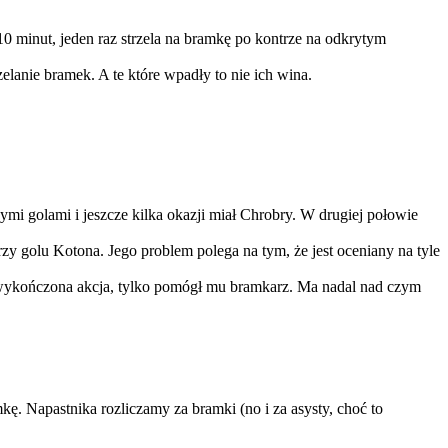
10 minut, jeden raz strzela na bramkę po kontrze na odkrytym
zelanie bramek. A te które wpadły to nie ich wina.
nymi golami i jeszcze kilka okazji miał Chrobry. W drugiej połowie
zy golu Kotona. Jego problem polega na tym, że jest oceniany na tyle
ze wykończona akcja, tylko pomógł mu bramkarz. Ma nadal nad czym
ę. Napastnika rozliczamy za bramki (no i za asysty, choć to