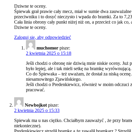
Dziwne te oceny.
Śpiewak grał prawie cały mecz, miał w sumie dwa zauważalne i 
przeciwniku i to dosyć nieczysto i wpada do bramki. Za to 7,23 
Cała linia obrony cały punkt niżej niż on, a przecież co jak co
Dziwne te oceny.
Zaloguj się, aby odpowiedzieć
muchomor
pisze:
2 kwietnia 2025 o 15:18
Jeśli chodzi o obronę nie dziwią mnie niskie oceny. Już 
było lepiej, ale i tak mieli setkę na bramkę wyrównującą.
Co do Śpiewaka – też uważam, że dostał za niską ocenę. 
niesamowitego Zjawińskiego.
Jeśli chodzi o Predenkiewicz, również w moim odczuci 
pracować.
Newbojkot
pisze:
2 kwietnia 2025 o 15:33
Spiewak ma u nas ciężko. Chciałbym zauważyć , że przy bramce 
niekonieczne).
Predenkiewiecz strzelił bramkę a że zawalił bramkarz ? Strzelił