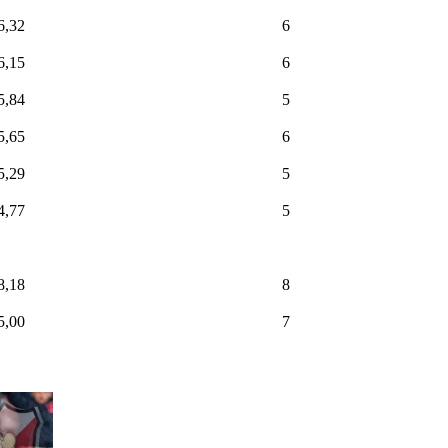
6,32
6
6,15
6
5,84
5
5,65
6
5,29
5
4,77
5
8,18
8
5,00
7