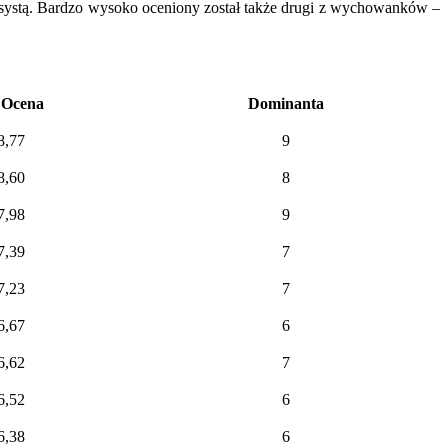
 asystą. Bardzo wysoko oceniony został także drugi z wychowanków –
 Ocena
Dominanta
8,77
9
8,60
8
7,98
9
7,39
7
7,23
7
6,67
6
6,62
7
6,52
6
6,38
6