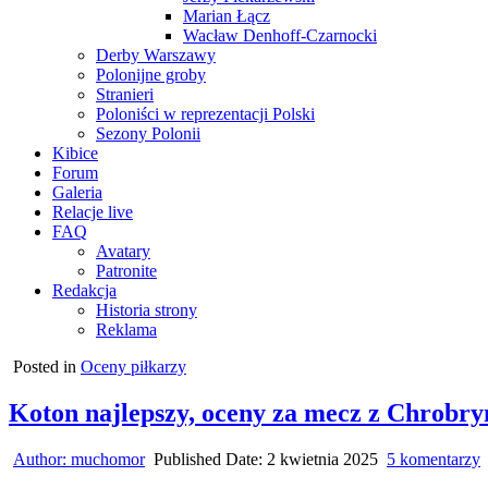
Marian Łącz
Wacław Denhoff-Czarnocki
Derby Warszawy
Polonijne groby
Stranieri
Poloniści w reprezentacji Polski
Sezony Polonii
Kibice
Forum
Galeria
Relacje live
FAQ
Avatary
Patronite
Redakcja
Historia strony
Reklama
Posted in
Oceny piłkarzy
Koton najlepszy, oceny za mecz z Chrobr
d
Author:
muchomor
Published Date:
2 kwietnia 2025
5 komentarzy
K