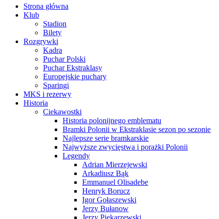
Strona główna
Klub
Stadion
Bilety
Rozgrywki
Kadra
Puchar Polski
Puchar Ekstraklasy
Europejskie puchary
Sparingi
MKS i rezerwy
Historia
Ciekawostki
Historia polonijnego emblematu
Bramki Polonii w Ekstraklasie sezon po sezonie
Najlepsze serie bramkarskie
Najwyższe zwycięstwa i porażki Polonii
Legendy
Adrian Mierzejewski
Arkadiusz Bąk
Emmanuel Olisadebe
Henryk Borucz
Igor Gołaszewski
Jerzy Bułanow
Jerzy Piekarzewski