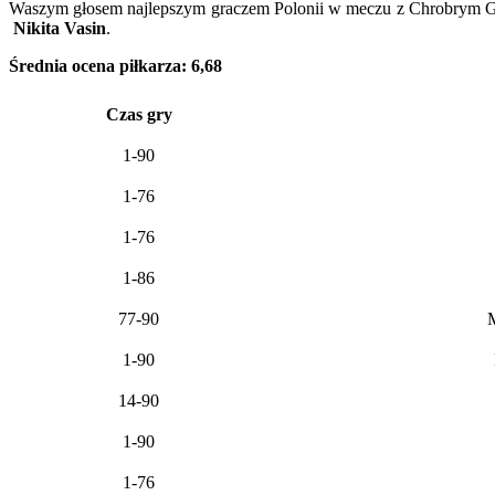
Waszym głosem najlepszym graczem Polonii w meczu z Chrobrym 
n
Nikita Vasin
.
o
z
Średnia ocena piłkarza: 6,68
z
Czas gry
1-90
1-76
1-76
1-86
77-90
1-90
14-90
1-90
1-76