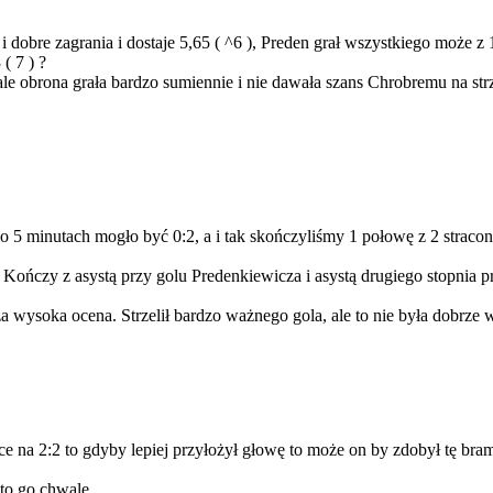
dobre zagrania i dostaje 5,65 ( ^6 ), Preden grał wszystkiego może z 
( 7 ) ?
, ale obrona grała bardzo sumiennie i nie dawała szans Chrobremu na str
po 5 minutach mogło być 0:2, a i tak skończyliśmy 1 połowę z 2 straco
Kończy z asystą przy golu Predenkiewicza i asystą drugiego stopnia pr
za wysoka ocena. Strzelił bardzo ważnego gola, ale to nie była dobr
na 2:2 to gdyby lepiej przyłożył głowę to może on by zdobył tę bramk
 to go chwalę.