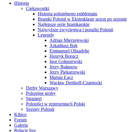
Historia
Ciekawostki
Historia polonijnego emblematu
Bramki Polonii w Ekstraklasie sezon po sezonie
Najlepsze serie bramkarskie
Najwyższe zwycięstwa i porażki Polonii
Legendy
Adrian Mierzejewski
Arkadiusz Bąk
Emmanuel Olisadebe
Henryk Borucz
Igor Gołaszewski
Jerzy Bułanow
Jerzy Piekarzewski
Marian Łącz
Wacław Denhoff-Czarnocki
Derby Warszawy
Polonijne groby
Stranieri
Poloniści w reprezentacji Polski
Sezony Polonii
Kibice
Forum
Galeria
Relacje live