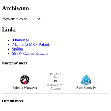
Archiwum
Archiwum
Linki
90minut.pl
Akademia MKS Polonia
Spółka
SSPW Czarne Koszule
Następny mecz
Kolejka 3
I liga
vs
📅 07-08-2026
Polonia Warszawa
Ruch Chorzów
⏱️ 20:30
Ostatni mecz