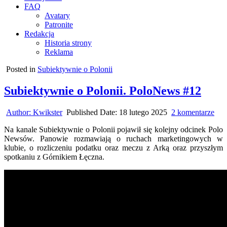
FAQ
Avatary
Patronite
Redakcja
Historia strony
Reklama
Posted in
Subiektywnie o Polonii
Subiektywnie o Polonii. PoloNews #12
do
Author:
Kwikster
Published Date:
18 lutego 2025
2 komentarze
Sub
Na kanale Subiektywnie o Polonii pojawił się kolejny odcinek Polo
o
Newsów. Panowie rozmawiają o ruchach marketingowych w
Polo
klubie, o rozliczeniu podatku oraz meczu z Arką oraz przyszłym
Pol
spotkaniu z Górnikiem Łęczna.
#12