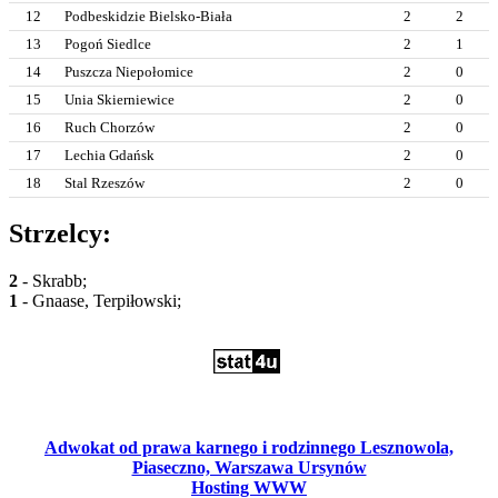
12
Podbeskidzie Bielsko-Biała
2
2
13
Pogoń Siedlce
2
1
14
Puszcza Niepołomice
2
0
15
Unia Skierniewice
2
0
16
Ruch Chorzów
2
0
17
Lechia Gdańsk
2
0
18
Stal Rzeszów
2
0
Strzelcy:
2
- Skrabb;
1
- Gnaase, Terpiłowski;
Adwokat od prawa karnego i rodzinnego Lesznowola,
Piaseczno, Warszawa Ursynów
Hosting WWW