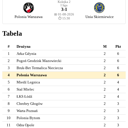
Kolejka 2
I liga
3-1
📅 01-08-2026
Polonia Warszawa
Unia Skierniewice
⏱️ 15:30
Tabela
#
Drużyna
M
Pkt
1
Arka Gdynia
2
6
2
Pogoń Grodzisk Mazowiecki
2
6
3
Bruk-Bet Termalica Nieciecza
2
6
4
Polonia Warszawa
2
6
5
Miedź Legnica
2
4
6
Stal Mielec
2
4
7
ŁKS Łódź
2
4
8
Chrobry Głogów
2
3
9
Warta Poznań
2
3
10
Polonia Bytom
2
3
11
Odra Opole
2
3