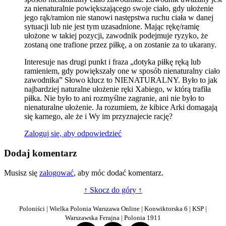
za nienaturalnie powiększającego swoje ciało, gdy ułożenie
jego rąk/ramion nie stanowi następstwa ruchu ciała w danej
sytuacji lub nie jest tym uzasadnione. Mając rękę/ramię
ułożone w takiej pozycji, zawodnik podejmuje ryzyko, że
zostaną one trafione przez piłkę, a on zostanie za to ukarany.
Interesuje nas drugi punkt i fraza „dotyka piłkę ręką lub
ramieniem, gdy powiększały one w sposób nienaturalny ciało
zawodnika” Słowo klucz to NIENATURALNY. Było to jak
najbardziej naturalne ułożenie ręki Xabiego, w którą trafiła
piłka. Nie było to ani rozmyślne zagranie, ani nie było to
nienaturalne ułożenie. Ja rozumiem, że kibice Arki domagają
się karnego, ale że i Wy im przyznajecie rację?
Zaloguj się, aby odpowiedzieć
Dodaj komentarz
Musisz się
zalogować
, aby móc dodać komentarz.
↑ Skocz do góry ↑
Poloniści | Wielka Polonia Warszawa Online | Konwiktorska 6 | KSP |
Warszawska Ferajna | Polonia 1911