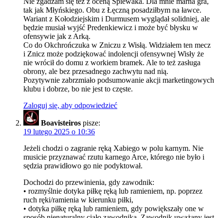
Nie zgadzam się też z oceną Śpiewaka. Dla mnie marna gra,
tak jak Młyńskiego. Obu z Łęczną posadziłbym na ławce.
Wariant z Kołodziejskim i Durmusem wyglądał solidniej, ale
będzie musiał wyjść Predenkiewicz i może być błysku w
ofensywie jak z Arką.
Co do Okchrończuka w Zniczu z Wisłą. Widziałem ten mecz
i Znicz może podziękować indolencji ofensywnej Wisły że
nie wrócił do domu z workiem bramek. Ale to też zasługa
obrony, ale bez przesadnego zachwytu nad nią.
Pozytywnie zabrzmiało podsumowanie akcji marketingowych
klubu i dobrze, bo nie jest to częste.
Zaloguj się, aby odpowiedzieć
Boavisteiros
pisze:
19 lutego 2025 o 10:36
Jeżeli chodzi o zagranie ręką Xabiego w polu karnym. Nie
musicie przyznawać rzutu karnego Arce, którego nie było i
sędzia prawidłowo go nie podyktował.
Dochodzi do przewinienia, gdy zawodnik:
• rozmyślnie dotyka piłkę ręką lub ramieniem, np. poprzez
ruch ręki/ramienia w kierunku piłki,
• dotyka piłkę ręką lub ramieniem, gdy powiększały one w
sposób nienaturalny ciało zawodnika. Zawodnik uważany jest