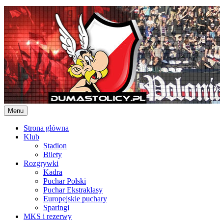
Skip
to
content
Menu
Strona główna
Klub
Stadion
Bilety
Rozgrywki
Kadra
Puchar Polski
Puchar Ekstraklasy
Europejskie puchary
Sparingi
MKS i rezerwy