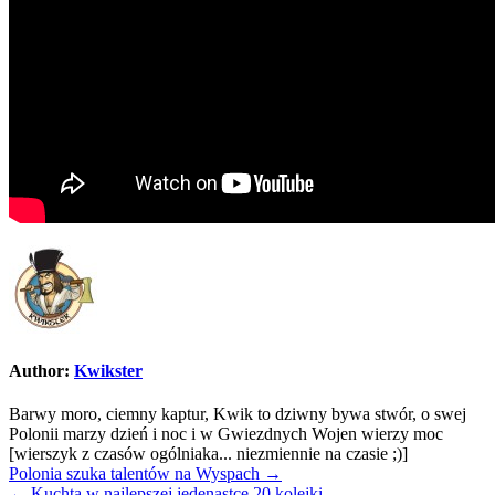
Author:
Kwikster
Barwy moro, ciemny kaptur, Kwik to dziwny bywa stwór, o swej
Polonii marzy dzień i noc i w Gwiezdnych Wojen wierzy moc
[wierszyk z czasów ogólniaka... niezmiennie na czasie ;)]
Nawigacja
Polonia szuka talentów na Wyspach →
← Kuchta w najlepszej jedenastce 20 kolejki