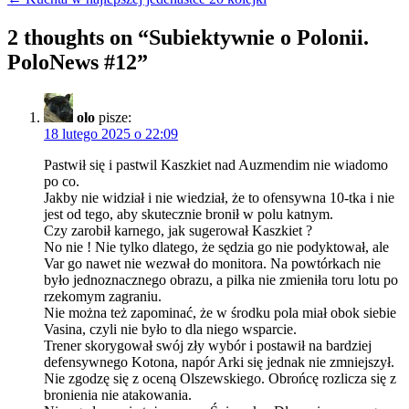
wpisu
2 thoughts on “
Subiektywnie o Polonii.
PoloNews #12
”
olo
pisze:
18 lutego 2025 o 22:09
Pastwił się i pastwil Kaszkiet nad Auzmendim nie wiadomo
po co.
Jakby nie widział i nie wiedział, że to ofensywna 10-tka i nie
jest od tego, aby skutecznie bronił w polu katnym.
Czy zarobił karnego, jak sugerował Kaszkiet ?
No nie ! Nie tylko dlatego, że sędzia go nie podyktował, ale
Var go nawet nie wezwał do monitora. Na powtórkach nie
było jednoznacznego obrazu, a pilka nie zmieniła toru lotu po
rzekomym zagraniu.
Nie można też zapominać, że w środku pola miał obok siebie
Vasina, czyli nie było to dla niego wsparcie.
Trener skorygował swój zły wybór i postawił na bardziej
defensywnego Kotona, napór Arki się jednak nie zmniejszył.
Nie zgodzę się z oceną Olszewskiego. Obrońcę rozlicza się z
bronienia nie atakowania.