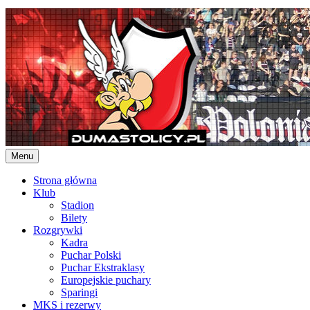
Skip
to
content
Menu
Strona główna
Klub
Stadion
Bilety
Rozgrywki
Kadra
Puchar Polski
Puchar Ekstraklasy
Europejskie puchary
Sparingi
MKS i rezerwy