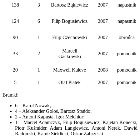
138
3
Bartosz Bąkiewicz
2007
napastnik
124
6
Filip Bogusiewicz
2007
napastnik
90
1
Filip Czechowski
2007
obrońca
Marceli
33
2
2007
pomocnik
Gackowski
20
1
Maxwell Kaleve
2008
pomocnik
5
1
Olaf Piątek
2007
pomocnik
Bramki
:
6 – Karol Nowak;
4 – Aleksander Gołoś, Bartosz Stańdo;
2 – Antoni Kapusta, Igor Melchior;
1 – Marcel Adamczyk, Filip Bogusiewicz, Kajetan Konecki,
Piotr Kuśmider, Adam Langiewicz, Antoni Nerek, Dawid
Radomski, Kamił Sieklicki, Oskar Zabrzeski.