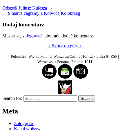
Nawigacja
Odszedł Juliusz Kulesza →
← 9 marca zagramy z Kotwicą Kołobrzeg
wpisu
Dodaj komentarz
Musisz się
zalogować
, aby móc dodać komentarz.
↑ Skocz do góry ↑
Poloniści | Wielka Polonia Warszawa Online | Konwiktorska 6 | KSP |
Warszawska Ferajna | Polonia 1911
Search for:
Meta
Zaloguj się
Kanał wpisów