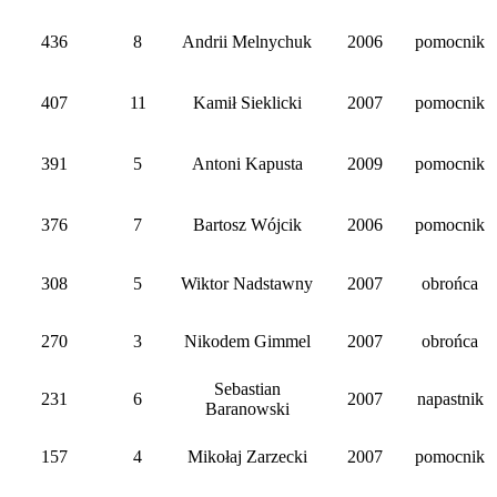
436
8
Andrii Melnychuk
2006
pomocnik
407
11
Kamił Sieklicki
2007
pomocnik
391
5
Antoni Kapusta
2009
pomocnik
376
7
Bartosz Wójcik
2006
pomocnik
308
5
Wiktor Nadstawny
2007
obrońca
270
3
Nikodem Gimmel
2007
obrońca
Sebastian
231
6
2007
napastnik
Baranowski
157
4
Mikołaj Zarzecki
2007
pomocnik