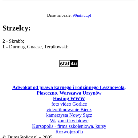
Dane na bazie:
90minut.pl
Strzelcy:
2
- Skrabb;
1
- Durmuş, Gnaase, Terpiłowski;
Adwokat od prawa karnego i rodzinnego Lesznowola,
Piaseczno, Warszawa Ursynów
Hosting WWW
foto video Gorlice
videofilmowanie Biecz
kamerzysta Nowy Sącz
Wiązanki kwiatowe
Kursopolis - firma szkoleniowa, kursy
Rozwojozofia
© DumaStolicy.pl » 2005