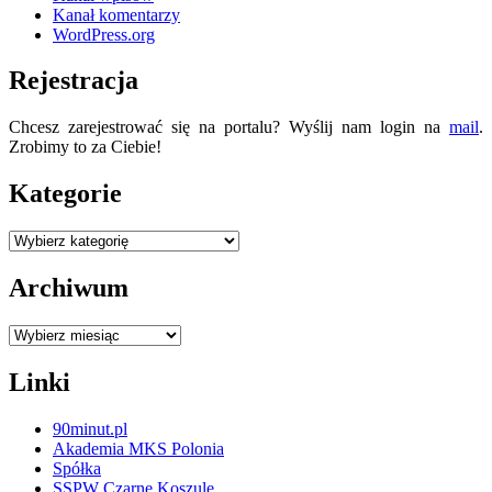
Kanał komentarzy
WordPress.org
Rejestracja
Chcesz zarejestrować się na portalu? Wyślij nam login na
mail
.
Zrobimy to za Ciebie!
Kategorie
Kategorie
Archiwum
Archiwum
Linki
90minut.pl
Akademia MKS Polonia
Spółka
SSPW Czarne Koszule