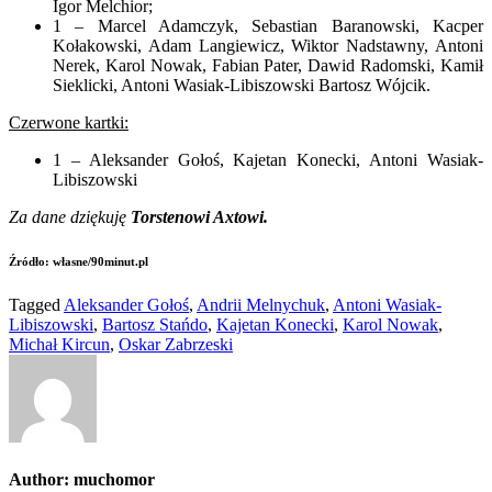
Igor Melchior;
1 – Marcel Adamczyk, Sebastian Baranowski, Kacper
Kołakowski, Adam Langiewicz, Wiktor Nadstawny, Antoni
Nerek, Karol Nowak, Fabian Pater, Dawid Radomski, Kamił
Sieklicki, Antoni Wasiak-Libiszowski Bartosz Wójcik.
Czerwone kartki:
1 – Aleksander Gołoś, Kajetan Konecki, Antoni Wasiak-
Libiszowski
Za dane dziękuję
Torstenowi Axtowi.
Źródło: własne/90minut.pl
Tagged
Aleksander Gołoś
,
Andrii Melnychuk
,
Antoni Wasiak-
Libiszowski
,
Bartosz Stańdo
,
Kajetan Konecki
,
Karol Nowak
,
Michał Kircun
,
Oskar Zabrzeski
Author:
muchomor