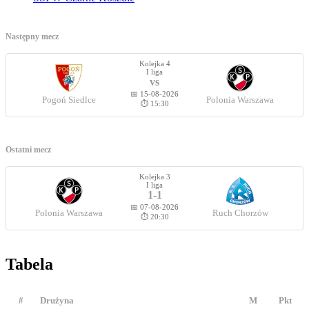
Następny mecz
Kolejka 4
I liga
vs
📅 15-08-2026
Pogoń Siedlce
Polonia Warszawa
⏱️ 15:30
Ostatni mecz
Kolejka 3
I liga
1-1
📅 07-08-2026
Polonia Warszawa
Ruch Chorzów
⏱️ 20:30
Tabela
#
Drużyna
M
Pkt