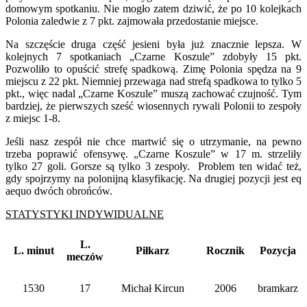
domowym spotkaniu. Nie mogło zatem dziwić, że po 10 kolejkach
Polonia zaledwie z 7 pkt. zajmowała przedostanie miejsce.
Na szczęście druga część jesieni była już znacznie lepsza. W
kolejnych 7 spotkaniach „Czarne Koszule” zdobyły 15 pkt.
Pozwoliło to opuścić strefę spadkową. Zimę Polonia spędza na 9
miejscu z 22 pkt. Niemniej przewaga nad strefą spadkowa to tylko 5
pkt., więc nadal „Czarne Koszule” muszą zachować czujność. Tym
bardziej, że pierwszych sześć wiosennych rywali Polonii to zespoły
z miejsc 1-8.
Jeśli nasz zespół nie chce martwić się o utrzymanie, na pewno
trzeba poprawić ofensywę. „Czarne Koszule” w 17 m. strzeliły
tylko 27 goli. Gorsze są tylko 3 zespoły. Problem ten widać też,
gdy spojrzymy na polonijną klasyfikację. Na drugiej pozycji jest eq
aequo dwóch obrońców.
STATYSTYKI INDYWIDUALNE
L.
L. minut
Piłkarz
Rocznik
Pozycja
meczów
1530
17
Michał Kircun
2006
bramkarz