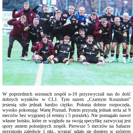
W poprzednich sezonach zespół u-19 przyzwyczaił nas do dość
dobrych wyników w CLJ. Tym razem „Czarnym Koszulom”
jesienią szło jednak bardzo ciężko. Polonia dobrze rozpoczęła,
wysoko pokonując Wartę Poznań. Potem przyszłą jednak seria aż 9
meczów bez wygranej (4 remisy i 5 porażek). Nie pomagało nawet
własne boisko, które ze względu na swoją specyfikę zazwyczaj jest
spory atutem polonijnych zespół. Pierwsze 5 meczów na Saharze
przyniosło zaledwie 1 pkt., wygrać udało się dopiero w szóstym