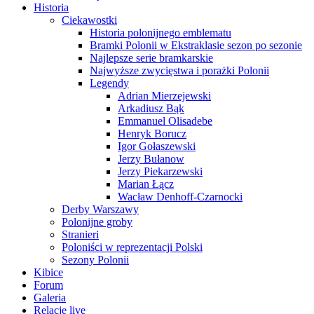
Historia
Ciekawostki
Historia polonijnego emblematu
Bramki Polonii w Ekstraklasie sezon po sezonie
Najlepsze serie bramkarskie
Najwyższe zwycięstwa i porażki Polonii
Legendy
Adrian Mierzejewski
Arkadiusz Bąk
Emmanuel Olisadebe
Henryk Borucz
Igor Gołaszewski
Jerzy Bułanow
Jerzy Piekarzewski
Marian Łącz
Wacław Denhoff-Czarnocki
Derby Warszawy
Polonijne groby
Stranieri
Poloniści w reprezentacji Polski
Sezony Polonii
Kibice
Forum
Galeria
Relacje live