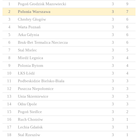
1
Pogoń Grodzisk Mazowiecki
3
9
2
Polonia Warszawa
3
7
3
Chrobry Głogów
3
6
4
Warta Poznań
3
6
5
Arka Gdynia
3
6
6
Bruk-Bet Termalica Nieciecza
3
6
7
Stal Mielec
3
5
8
Miedź Legnica
3
4
9
Polonia Bytom
3
4
10
ŁKS Łódź
3
4
11
Podbeskidzie Bielsko-Biała
3
3
12
Puszcza Niepołomice
3
3
13
Unia Skierniewice
3
3
14
Odra Opole
3
3
15
Pogoń Siedlce
3
2
16
Ruch Chorzów
3
1
17
Lechia Gdańsk
3
1
18
Stal Rzeszów
3
1