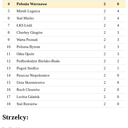
4
Polonia Warszawa
2
6
5
Miedź Legnica
2
4
6
Stal Mielec
2
4
7
ŁKS Łódź
2
4
8
Chrobry Głogów
2
3
9
Warta Poznań
2
3
10
Polonia Bytom
2
3
11
Odra Opole
2
3
12
Podbeskidzie Bielsko-Biała
2
2
13
Pogoń Siedlce
2
1
14
Puszcza Niepołomice
2
0
15
Unia Skierniewice
2
0
16
Ruch Chorzów
2
0
17
Lechia Gdańsk
2
0
18
Stal Rzeszów
2
0
Strzelcy: