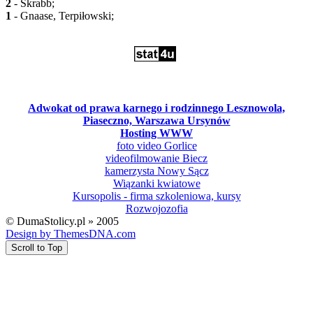
2
- Skrabb;
1
- Gnaase, Terpiłowski;
Adwokat od prawa karnego i rodzinnego Lesznowola,
Piaseczno, Warszawa Ursynów
Hosting WWW
foto video Gorlice
videofilmowanie Biecz
kamerzysta Nowy Sącz
Wiązanki kwiatowe
Kursopolis - firma szkoleniowa, kursy
Rozwojozofia
© DumaStolicy.pl » 2005
Design by ThemesDNA.com
Scroll to Top