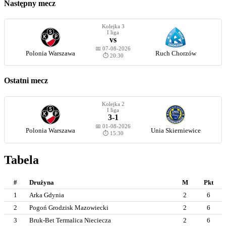
Następny mecz
Kolejka 3
I liga
vs
📅 07-08-2026
Polonia Warszawa
Ruch Chorzów
⏱️ 20:30
Ostatni mecz
Kolejka 2
I liga
3-1
📅 01-08-2026
Polonia Warszawa
Unia Skierniewice
⏱️ 15:30
Tabela
#
Drużyna
M
Pkt
1
Arka Gdynia
2
6
2
Pogoń Grodzisk Mazowiecki
2
6
3
Bruk-Bet Termalica Nieciecza
2
6