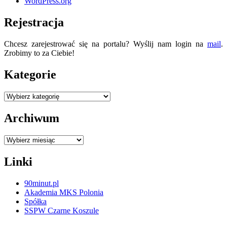
WordPress.org
Rejestracja
Chcesz zarejestrować się na portalu? Wyślij nam login na
mail
.
Zrobimy to za Ciebie!
Kategorie
Kategorie
Archiwum
Archiwum
Linki
90minut.pl
Akademia MKS Polonia
Spółka
SSPW Czarne Koszule