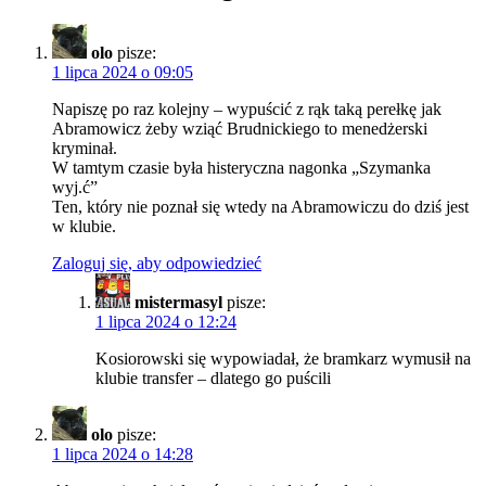
olo
pisze:
1 lipca 2024 o 09:05
Napiszę po raz kolejny – wypuścić z rąk taką perełkę jak
Abramowicz żeby wziąć Brudnickiego to menedżerski
kryminał.
W tamtym czasie była histeryczna nagonka „Szymanka
wyj.ć”
Ten, który nie poznał się wtedy na Abramowiczu do dziś jest
w klubie.
Zaloguj się, aby odpowiedzieć
mistermasyl
pisze:
1 lipca 2024 o 12:24
Kosiorowski się wypowiadał, że bramkarz wymusił na
klubie transfer – dlatego go puścili
olo
pisze:
1 lipca 2024 o 14:28