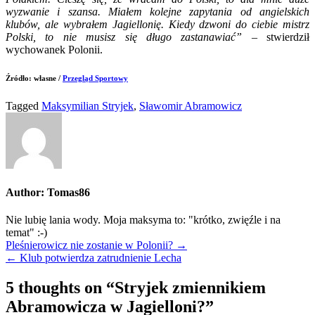
wyzwanie i szansa. Miałem kolejne zapytania od angielskich
klubów, ale wybrałem Jagiellonię. Kiedy dzwoni do ciebie mistrz
Polski, to nie musisz się długo zastanawiać”
– stwierdził
wychowanek Polonii.
Źródło: własne /
Przegląd Sportowy
Tagged
Maksymilian Stryjek
,
Sławomir Abramowicz
Author:
Tomas86
Nie lubię lania wody. Moja maksyma to: "krótko, zwięźle i na
temat" :-)
Nawigacja
Pleśnierowicz nie zostanie w Polonii? →
← Klub potwierdza zatrudnienie Lecha
wpisu
5 thoughts on “
Stryjek zmiennikiem
Abramowicza w Jagielloni?
”