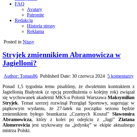
FAQ
Avatary
Patronite
Redakcja
Historia strony
Reklama
Posted in
Niusy
Stryjek zmiennikiem Abramowicza w
Jagielloni?
d
Author:
Tomas86
Published Date:
30 czerwca 2024
5 komentarzy
S
Ponad 1,5 tygodnia temu pisaliśmy, że dwuletnim kontraktem z
z
Jagiellonią Białystok (z opcją przedłużenia o kolejny rok) związał
A
się wychowanek akademii MKS-u Polonii Warszawa
Maksymilian
w
Stryjek
. Temat szerzej rozwinął Przegląd Sportowy, sugerując w
J
piątkowym wydaniu, że 27-latek na początku sezonu będzie
zmiennikiem byłego bramkarza „Czarnych Koszul”
Sławomira
Abramowicza
, który z kolei po odejściu z „Jagi”
Zlatana
Alomerovicia
jest szykowany na „jedynkę” w ekipie aktualnego
mistrza Polski.