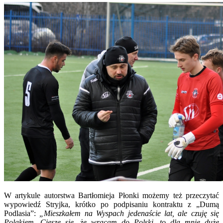
W artykule autorstwa Bartłomieja Płonki możemy też przeczytać
wypowiedź Stryjka, krótko po podpisaniu kontraktu z „Dumą
Podlasia”:
„Mieszkałem na Wyspach jedenaście lat, ale czuję się
Polakiem. Cieszę się, że wracam do Polski, to dla mnie duże