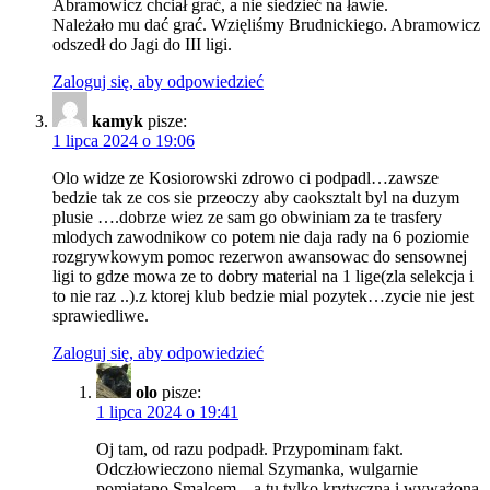
Abramowicz chciał grać, a nie siedzieć na ławie.
Należało mu dać grać. Wzięliśmy Brudnickiego. Abramowicz
odszedł do Jagi do III ligi.
Zaloguj się, aby odpowiedzieć
kamyk
pisze:
1 lipca 2024 o 19:06
Olo widze ze Kosiorowski zdrowo ci podpadl…zawsze
bedzie tak ze cos sie przeoczy aby caoksztalt byl na duzym
plusie ….dobrze wiez ze sam go obwiniam za te trasfery
mlodych zawodnikow co potem nie daja rady na 6 poziomie
rozgrywkowym pomoc rezerwon awansowac do sensownej
ligi to gdze mowa ze to dobry material na 1 lige(zla selekcja i
to nie raz ..).z ktorej klub bedzie mial pozytek…zycie nie jest
sprawiedliwe.
Zaloguj się, aby odpowiedzieć
olo
pisze:
1 lipca 2024 o 19:41
Oj tam, od razu podpadł. Przypominam fakt.
Odczłowieczono niemal Szymanka, wulgarnie
pomiatano Smalcem – a tu tylko krytyczna i wyważona