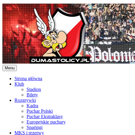
Skip
to
content
Menu
Strona główna
Klub
Stadion
Bilety
Rozgrywki
Kadra
Puchar Polski
Puchar Ekstraklasy
Europejskie puchary
Sparingi
MKS i rezerwy