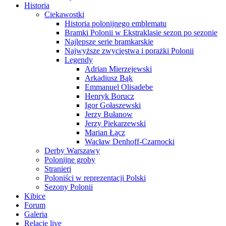
Historia
Ciekawostki
Historia polonijnego emblematu
Bramki Polonii w Ekstraklasie sezon po sezonie
Najlepsze serie bramkarskie
Najwyższe zwycięstwa i porażki Polonii
Legendy
Adrian Mierzejewski
Arkadiusz Bąk
Emmanuel Olisadebe
Henryk Borucz
Igor Gołaszewski
Jerzy Bułanow
Jerzy Piekarzewski
Marian Łącz
Wacław Denhoff-Czarnocki
Derby Warszawy
Polonijne groby
Stranieri
Poloniści w reprezentacji Polski
Sezony Polonii
Kibice
Forum
Galeria
Relacje live