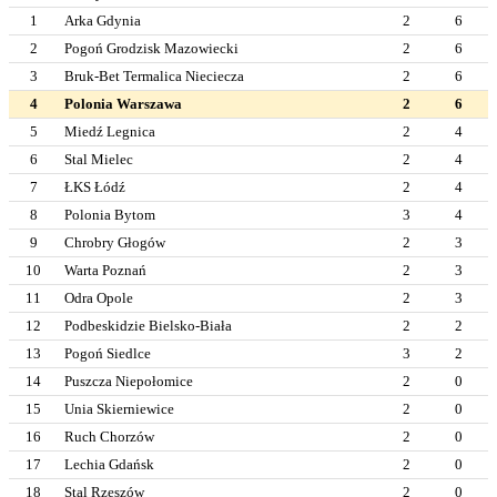
1
Arka Gdynia
2
6
2
Pogoń Grodzisk Mazowiecki
2
6
3
Bruk-Bet Termalica Nieciecza
2
6
4
Polonia Warszawa
2
6
5
Miedź Legnica
2
4
6
Stal Mielec
2
4
7
ŁKS Łódź
2
4
8
Polonia Bytom
3
4
9
Chrobry Głogów
2
3
10
Warta Poznań
2
3
11
Odra Opole
2
3
12
Podbeskidzie Bielsko-Biała
2
2
13
Pogoń Siedlce
3
2
14
Puszcza Niepołomice
2
0
15
Unia Skierniewice
2
0
16
Ruch Chorzów
2
0
17
Lechia Gdańsk
2
0
18
Stal Rzeszów
2
0