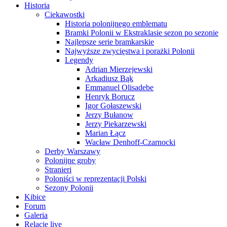
Historia
Ciekawostki
Historia polonijnego emblematu
Bramki Polonii w Ekstraklasie sezon po sezonie
Najlepsze serie bramkarskie
Najwyższe zwycięstwa i porażki Polonii
Legendy
Adrian Mierzejewski
Arkadiusz Bąk
Emmanuel Olisadebe
Henryk Borucz
Igor Gołaszewski
Jerzy Bułanow
Jerzy Piekarzewski
Marian Łącz
Wacław Denhoff-Czarnocki
Derby Warszawy
Polonijne groby
Stranieri
Poloniści w reprezentacji Polski
Sezony Polonii
Kibice
Forum
Galeria
Relacje live