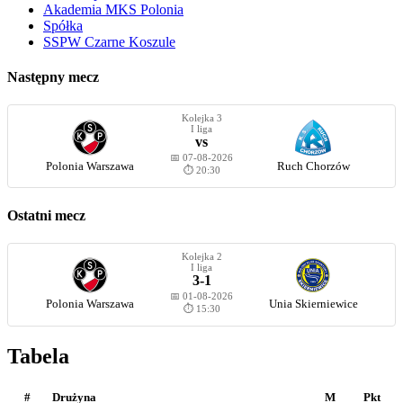
Akademia MKS Polonia
Spółka
SSPW Czarne Koszule
Następny mecz
Kolejka 3
I liga
vs
📅 07-08-2026
Polonia Warszawa
Ruch Chorzów
⏱️ 20:30
Ostatni mecz
Kolejka 2
I liga
3-1
📅 01-08-2026
Polonia Warszawa
Unia Skierniewice
⏱️ 15:30
Tabela
#
Drużyna
M
Pkt