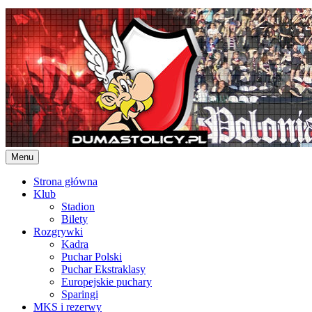
Skip
to
content
Menu
Strona główna
Klub
Stadion
Bilety
Rozgrywki
Kadra
Puchar Polski
Puchar Ekstraklasy
Europejskie puchary
Sparingi
MKS i rezerwy