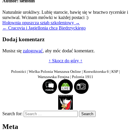
Author:
sleibhin
Naturalnie urokliwy. Lubię starocie, bawię się w bractwo rycerskie i
surwiwal. Wcinam mrówki w każdej postaci :)
Nawigacja
Hołownia opuszcza sztab szkoleniowy →
← Cracovia i Jagiellonia chcą Biedrzyckiego
wpisu
Dodaj komentarz
Musisz się
zalogować
, aby móc dodać komentarz.
↑ Skocz do góry ↑
Poloniści | Wielka Polonia Warszawa Online | Konwiktorska 6 | KSP |
Warszawska Ferajna | Polonia 1911
Search for:
Meta