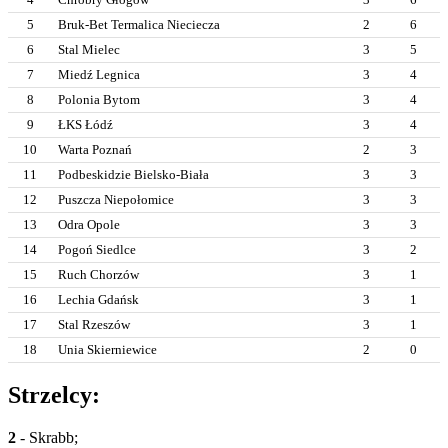
5
Bruk-Bet Termalica Nieciecza
2
6
6
Stal Mielec
3
5
7
Miedź Legnica
3
4
8
Polonia Bytom
3
4
9
ŁKS Łódź
3
4
10
Warta Poznań
2
3
11
Podbeskidzie Bielsko-Biała
3
3
12
Puszcza Niepołomice
3
3
13
Odra Opole
3
3
14
Pogoń Siedlce
3
2
15
Ruch Chorzów
3
1
16
Lechia Gdańsk
3
1
17
Stal Rzeszów
3
1
18
Unia Skierniewice
2
0
Strzelcy:
2
- Skrabb;