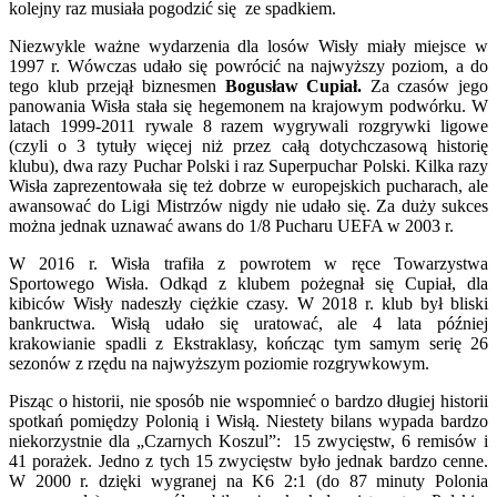
kolejny raz musiała pogodzić się ze spadkiem.
Niezwykle ważne wydarzenia dla losów Wisły miały miejsce w
1997 r. Wówczas udało się powrócić na najwyższy poziom, a do
tego klub przejął biznesmen
Bogusław Cupiał.
Za czasów jego
panowania Wisła stała się hegemonem na krajowym podwórku. W
latach 1999-2011 rywale 8 razem wygrywali rozgrywki ligowe
(czyli o 3 tytuły więcej niż przez całą dotychczasową historię
klubu), dwa razy Puchar Polski i raz Superpuchar Polski. Kilka razy
Wisła zaprezentowała się też dobrze w europejskich pucharach, ale
awansować do Ligi Mistrzów nigdy nie udało się. Za duży sukces
można jednak uznawać awans do 1/8 Pucharu UEFA w 2003 r.
W 2016 r. Wisła trafiła z powrotem w ręce Towarzystwa
Sportowego Wisła. Odkąd z klubem pożegnał się Cupiał, dla
kibiców Wisły nadeszły ciężkie czasy. W 2018 r. klub był bliski
bankructwa. Wisłą udało się uratować, ale 4 lata później
krakowianie spadli z Ekstraklasy, kończąc tym samym serię 26
sezonów z rzędu na najwyższym poziomie rozgrywkowym.
Pisząc o historii, nie sposób nie wspomnieć o bardzo długiej historii
spotkań pomiędzy Polonią i Wisłą. Niestety bilans wypada bardzo
niekorzystnie dla „Czarnych Koszul”: 15 zwycięstw, 6 remisów i
41 porażek. Jedno z tych 15 zwycięstw było jednak bardzo cenne.
W 2000 r. dzięki wygranej na K6 2:1 (do 87 minuty Polonia