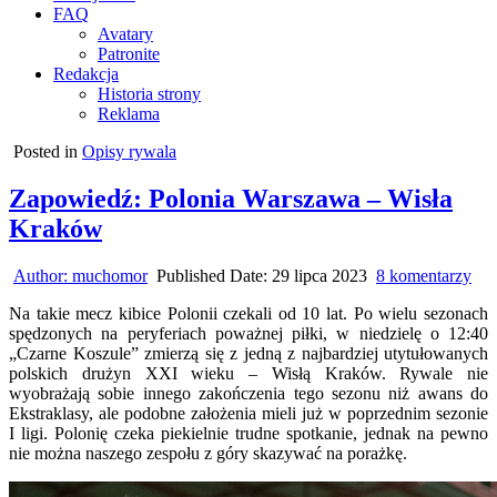
FAQ
Avatary
Patronite
Redakcja
Historia strony
Reklama
Posted in
Opisy rywala
Zapowiedź: Polonia Warszawa – Wisła
Kraków
do
Author:
muchomor
Published Date:
29 lipca 2023
8 komentarzy
Zap
Na takie mecz kibice Polonii czekali od 10 lat. Po wielu sezonach
Pol
spędzonych na peryferiach poważnej piłki, w niedzielę o 12:40
Wa
„Czarne Koszule” zmierzą się z jedną z najbardziej utytułowanych
–
polskich drużyn XXI wieku – Wisłą Kraków. Rywale nie
Wis
wyobrażają sobie innego zakończenia tego sezonu niż awans do
Kr
Ekstraklasy, ale podobne założenia mieli już w poprzednim sezonie
I ligi. Polonię czeka piekielnie trudne spotkanie, jednak na pewno
nie można naszego zespołu z góry skazywać na porażkę.