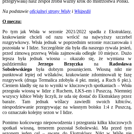
przegrywała) nasz zespół zrobił ważny krok do mistrzostwa Polski.
Na podstawie
oficjalnej strony Wisły
i
Wkipedii
O meczu:
Po tym jak Wisła w sezonie 2021/2022 spadła z Ekstraklasy,
krakowianie chcieli od razu wrócić na najwyższy szczebel
rozgrywkowy. Wisła jednak w poprzednim sezonie rozczarowała i
pozostała w I lidze. Szczególnie zła była dla naszego rywala jesień,
przed zimową przerwą Wisła zajmowała odległe 10 miejsce. Dużo
lepsza była jednak wiosna – okazało się, że wymiana w
październiku
Jerzego Brzęczka
na
Radosława
Sobolewskiego
była dobrym posunięciem. Wiosną nikt nie
punktował lepiej od wiślaków, krakowianie zdominowali tę fazę
rozgrywek (druga Termalica zdobyła 4 pkt. mniej, a Ruch 6 pkt.).
Cieniem kładły się na to wyniki w kluczowych spotkaniach – Wisła
przegrała wiosną w lidze z Ruchem, ŁKS-em i Puszczą. Niemniej
wszyscy kibice Wisły liczyli, że uda się dostać do Ekstraklasy przez
baraże. Tam jednak wiślacy zawiedli swoich kibiców,
niespodziewanie przegrywając na własnym boisku 1:4 z Puszczą,
co oznaczało kolejny sezon w I lidze.
Pomimo końcowego niepowodzenia i przegrania kilku kluczowych
spotkań wiosną, trenerem pozostał Sobolewski. Ma przed tym
sezonem jeden cel – awans do Ekstraklasy. Nikt w Wiśle nie