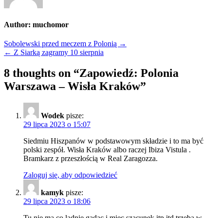
Author:
muchomor
Nawigacja
Sobolewski przed meczem z Polonią →
← Z Siarką zagramy 10 sierpnia
wpisu
8 thoughts on “
Zapowiedź: Polonia
Warszawa – Wisła Kraków
”
Wodek
pisze:
29 lipca 2023 o 15:07
Siedmiu Hiszpanów w podstawowym składzie i to ma być
polski zespół. Wisła Kraków albo raczej Ibiza Vistula .
Bramkarz z przeszłością w Real Zaragozza.
Zaloguj się, aby odpowiedzieć
kamyk
pisze:
29 lipca 2023 o 18:06
Tu nie ma co ladnie gadac i miec szacunek itp itd trzeba w