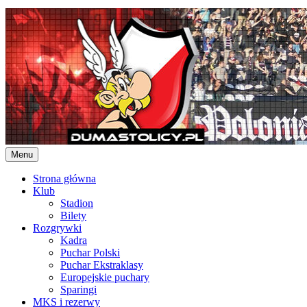
Skip
to
content
Menu
Strona główna
Klub
Stadion
Bilety
Rozgrywki
Kadra
Puchar Polski
Puchar Ekstraklasy
Europejskie puchary
Sparingi
MKS i rezerwy