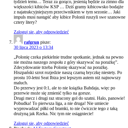
tydzień temu… Teraz za gorąco, jesienią będzie za zimno dla
większości kibiców KSP … Dziś gramy kibicowsko bodajże
z najatrakcyjniejszym przeciwnikiem w tym sezonie… Jaki
impuls musi nastąpić aby kibice Polonii ruszyli swe szanowne
cztery litery?
Zaloguj się, aby odpowiedzieć
rafgrun
pisze:
30 lipca 2023 o 13:34
„Polonię czeka piekielnie trudne spotkanie, jednak na pewno
nie można naszego zespołu z góry skazywać na porażkę”.
Zdecydowanie trzeba Polonię skazywać na porażkę.
Hiszpański szrot rozjedzie naszą czarną bryczkę niestety. Po
prostu 10-letni Seat Ibiza jest lepszym autem niż najnowszy
maluch.
Do przerwy jest 0:1, ale to nie książka Bahdaja, więc po
przerwie może się zmienić tylko na gorsze.
Drugi mecz i drugi raz stracony gol do szatni. Halo, panowie!
Pobudka! To pierwsza liga, a nie druga! Nie umiecie
wyprowadzać piłki od bramki, to nie ćwiczcie tego z taką
drużyną jak Rzeka. Nic tym nie osiągniecie!
Zaloguj się, aby odpowiedzieć