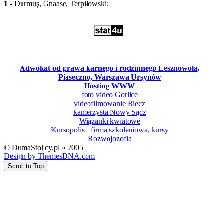
1
- Durmuş, Gnaase, Terpiłowski;
Adwokat od prawa karnego i rodzinnego Lesznowola,
Piaseczno, Warszawa Ursynów
Hosting WWW
foto video Gorlice
videofilmowanie Biecz
kamerzysta Nowy Sącz
Wiązanki kwiatowe
Kursopolis - firma szkoleniowa, kursy
Rozwojozofia
© DumaStolicy.pl » 2005
Design by ThemesDNA.com
Scroll to Top