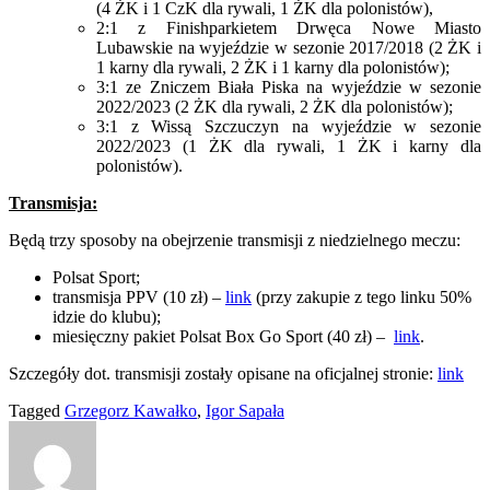
(4 ŻK i 1 CzK dla rywali, 1 ŻK dla polonistów),
2:1 z Finishparkietem Drwęca Nowe Miasto
Lubawskie na wyjeździe w sezonie 2017/2018 (2 ŻK i
1 karny dla rywali, 2 ŻK i 1 karny dla polonistów);
3:1 ze Zniczem Biała Piska na wyjeździe w sezonie
2022/2023 (2 ŻK dla rywali, 2 ŻK dla polonistów);
3:1 z Wissą Szczuczyn na wyjeździe w sezonie
2022/2023 (1 ŻK dla rywali, 1 ŻK i karny dla
polonistów).
Transmisja:
Będą trzy sposoby na obejrzenie transmisji z niedzielnego meczu:
Polsat Sport;
transmisja PPV (10 zł) –
link
(przy zakupie z tego linku 50%
idzie do klubu);
miesięczny pakiet Polsat Box Go Sport (40 zł) –
link
.
Szczegóły dot. transmisji zostały opisane na oficjalnej stronie:
link
Tagged
Grzegorz Kawałko
,
Igor Sapała