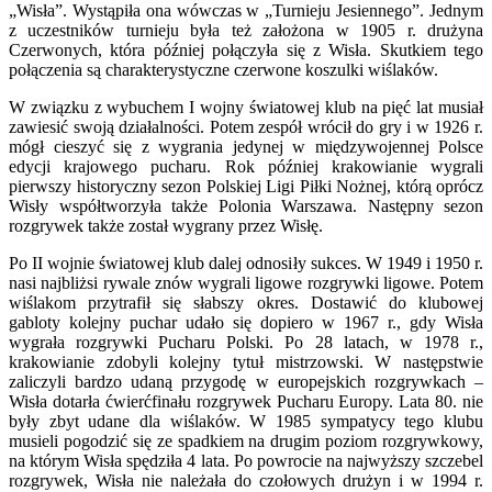
„Wisła”. Wystąpiła ona wówczas w „Turnieju Jesiennego”. Jednym
z uczestników turnieju była też założona w 1905 r. drużyna
Czerwonych, która później połączyła się z Wisła. Skutkiem tego
połączenia są charakterystyczne czerwone koszulki wiślaków.
W związku z wybuchem I wojny światowej klub na pięć lat musiał
zawiesić swoją działalności. Potem zespół wrócił do gry i w 1926 r.
mógł cieszyć się z wygrania jedynej w międzywojennej Polsce
edycji krajowego pucharu. Rok później krakowianie wygrali
pierwszy historyczny sezon Polskiej Ligi Piłki Nożnej, którą oprócz
Wisły współtworzyła także Polonia Warszawa. Następny sezon
rozgrywek także został wygrany przez Wisłę.
Po II wojnie światowej klub dalej odnosiły sukces. W 1949 i 1950 r.
nasi najbliżsi rywale znów wygrali ligowe rozgrywki ligowe. Potem
wiślakom przytrafił się słabszy okres. Dostawić do klubowej
gabloty kolejny puchar udało się dopiero w 1967 r., gdy Wisła
wygrała rozgrywki Pucharu Polski. Po 28 latach, w 1978 r.,
krakowianie zdobyli kolejny tytuł mistrzowski. W następstwie
zaliczyli bardzo udaną przygodę w europejskich rozgrywkach –
Wisła dotarła ćwierćfinału rozgrywek Pucharu Europy. Lata 80. nie
były zbyt udane dla wiślaków. W 1985 sympatycy tego klubu
musieli pogodzić się ze spadkiem na drugim poziom rozgrywkowy,
na którym Wisła spędziła 4 lata. Po powrocie na najwyższy szczebel
rozgrywek, Wisła nie należała do czołowych drużyn i w 1994 r.