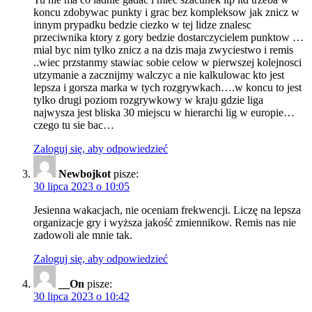
koncu zdobywac punkty i grac bez kompleksow jak znicz w
innym prypadku bedzie ciezko w tej lidze znalesc
przeciwnika ktory z gory bedzie dostarczycielem punktow …
mial byc nim tylko znicz a na dzis maja zwyciestwo i remis
..wiec przstanmy stawiac sobie celow w pierwszej kolejnosci
utzymanie a zacznijmy walczyc a nie kalkulowac kto jest
lepsza i gorsza marka w tych rozgrywkach….w koncu to jest
tylko drugi poziom rozgrywkowy w kraju gdzie liga
najwysza jest bliska 30 miejscu w hierarchi lig w europie…
czego tu sie bac…
Zaloguj się, aby odpowiedzieć
Newbojkot
pisze:
30 lipca 2023 o 10:05
Jesienna wakacjach, nie oceniam frekwencji. Liczę na lepsza
organizacje gry i wyższa jakość zmiennikow. Remis nas nie
zadowoli ale mnie tak.
Zaloguj się, aby odpowiedzieć
__On
pisze:
30 lipca 2023 o 10:42