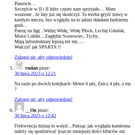
Panowie…
Szczęście w II i II lidze często nam sprzyjało… Mam
wrażenie , że faty już się skończył. Tu trzeba gryźć trawę w
każdym meczu, bez względu na to jakim składam będziemy
grali…
Patrzę na ligę ..Widzę Wisłę, Wisłę Płock, Lechię Gdańsk,
Motor Lublin…Zagłębie Sosnowiec, Tychy..
Mają infrastrukturę lepszą niż my….
Walczyć jak SPARTA !!
Zaloguj się, aby odpowiedzieć
rudan
pisze:
30 lipca 2023 o 12:21
Na razie po dwóch kolejkach: Motor 6 pkt, Znicz 4 pkt, a my
?
Zaloguj się, aby odpowiedzieć
__On
pisze:
30 lipca 2023 o 12:42
Frekwencja dzisiaj to wstyd…Patrząc jak wygląda kamienna
należy się spodziewać jeszcze mniejszej ilości kibiców niż