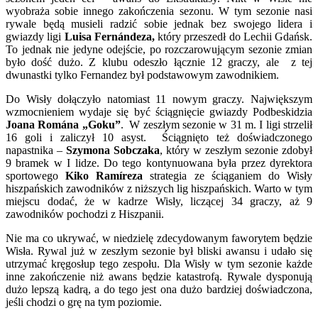
wyobraża sobie innego zakończenia sezonu. W tym sezonie nasi
rywale będą musieli radzić sobie jednak bez swojego lidera i
gwiazdy ligi
Luisa Fernándeza,
który przeszedł do Lechii Gdańsk.
To jednak nie jedyne odejście, po rozczarowującym sezonie zmian
było dość dużo. Z klubu odeszło łącznie 12 graczy, ale z tej
dwunastki tylko Fernandez był podstawowym zawodnikiem.
Do Wisły dołączyło natomiast 11 nowym graczy. Największym
wzmocnieniem wydaje się być ściągnięcie gwiazdy Podbeskidzia
Joana Romána „Goku”
. W zeszłym sezonie w 31 m. I ligi strzelił
16 goli i zaliczył 10 asyst. Ściągnięto też doświadczonego
napastnika –
Szymona Sobczaka
, który w zeszłym sezonie zdobył
9 bramek w I lidze. Do tego kontynuowana była przez dyrektora
sportowego
Kiko Ramíreza
strategia ze ściąganiem do Wisły
hiszpańskich zawodników z niższych lig hiszpańskich. Warto w tym
miejscu dodać, że w kadrze Wisły, liczącej 34 graczy, aż 9
zawodników pochodzi z Hiszpanii.
Nie ma co ukrywać, w niedzielę zdecydowanym faworytem będzie
Wisła. Rywal już w zeszłym sezonie był bliski awansu i udało się
utrzymać kręgosłup tego zespołu. Dla Wisły w tym sezonie każde
inne zakończenie niż awans będzie katastrofą. Rywale dysponują
dużo lepszą kadrą, a do tego jest ona dużo bardziej doświadczona,
jeśli chodzi o grę na tym poziomie.