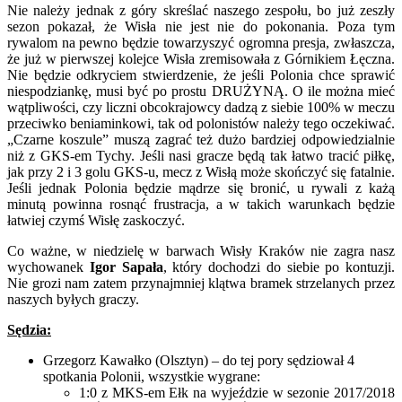
Nie należy jednak z góry skreślać naszego zespołu, bo już zeszły
sezon pokazał, że Wisła nie jest nie do pokonania. Poza tym
rywalom na pewno będzie towarzyszyć ogromna presja, zwłaszcza,
że już w pierwszej kolejce Wisła zremisowała z Górnikiem Łęczna.
Nie będzie odkryciem stwierdzenie, że jeśli Polonia chce sprawić
niespodziankę, musi być po prostu DRUŻYNĄ. O ile można mieć
wątpliwości, czy liczni obcokrajowcy dadzą z siebie 100% w meczu
przeciwko beniaminkowi, tak od polonistów należy tego oczekiwać.
„Czarne koszule” muszą zagrać też dużo bardziej odpowiedzialnie
niż z GKS-em Tychy. Jeśli nasi gracze będą tak łatwo tracić piłkę,
jak przy 2 i 3 golu GKS-u, mecz z Wisłą może skończyć się fatalnie.
Jeśli jednak Polonia będzie mądrze się bronić, u rywali z każą
minutą powinna rosnąć frustracja, a w takich warunkach będzie
łatwiej czymś Wisłę zaskoczyć.
Co ważne, w niedzielę w barwach Wisły Kraków nie zagra nasz
wychowanek
Igor Sapała
, który dochodzi do siebie po kontuzji.
Nie grozi nam zatem przynajmniej klątwa bramek strzelanych przez
naszych byłych graczy.
Sędzia:
Grzegorz Kawałko (Olsztyn) – do tej pory sędziował 4
spotkania Polonii, wszystkie wygrane:
1:0 z MKS-em Ełk na wyjeździe w sezonie 2017/2018