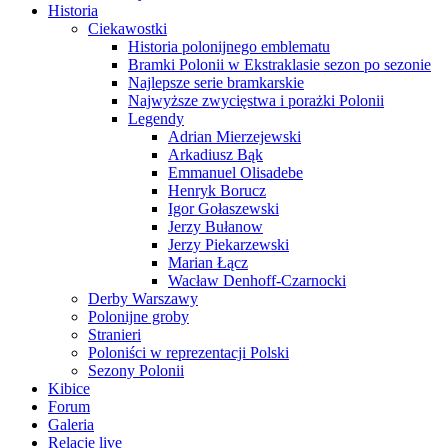
Historia
Ciekawostki
Historia polonijnego emblematu
Bramki Polonii w Ekstraklasie sezon po sezonie
Najlepsze serie bramkarskie
Najwyższe zwycięstwa i porażki Polonii
Legendy
Adrian Mierzejewski
Arkadiusz Bąk
Emmanuel Olisadebe
Henryk Borucz
Igor Gołaszewski
Jerzy Bułanow
Jerzy Piekarzewski
Marian Łącz
Wacław Denhoff-Czarnocki
Derby Warszawy
Polonijne groby
Stranieri
Poloniści w reprezentacji Polski
Sezony Polonii
Kibice
Forum
Galeria
Relacje live