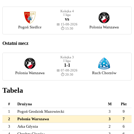
Kolejka 4
I liga
vs
📅 15-08-2026
Pogoń Siedlce
Polonia Warszawa
⏱️ 15:30
Ostatni mecz
Kolejka 3
I liga
1-1
📅 07-08-2026
Polonia Warszawa
Ruch Chorzów
⏱️ 20:30
Tabela
#
Drużyna
M
Pkt
1
Pogoń Grodzisk Mazowiecki
3
9
2
Polonia Warszawa
3
7
3
Arka Gdynia
2
6
4
Chrobry Głogów
3
6