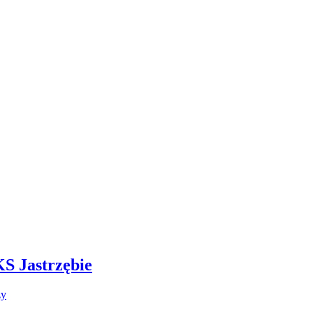
S Jastrzębie
do
zy
Pawełek