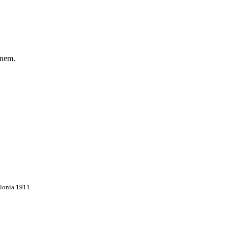
onem.
olonia 1911