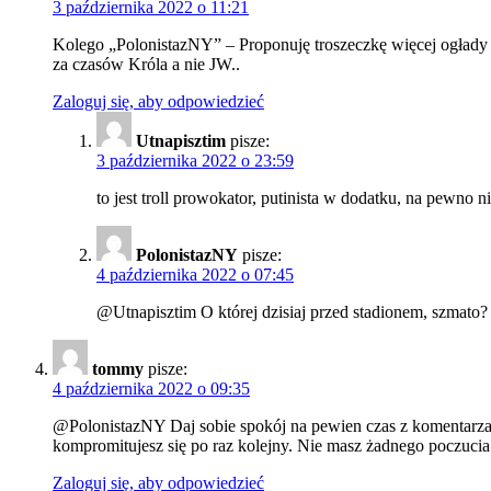
3 października 2022 o 11:21
Kolego „PolonistazNY” – Proponuję troszeczkę więcej ogłady 
za czasów Króla a nie JW..
Zaloguj się, aby odpowiedzieć
Utnapisztim
pisze:
3 października 2022 o 23:59
to jest troll prowokator, putinista w dodatku, na pewno n
PolonistazNY
pisze:
4 października 2022 o 07:45
@Utnapisztim O której dzisiaj przed stadionem, szmato?
tommy
pisze:
4 października 2022 o 09:35
@PolonistazNY Daj sobie spokój na pewien czas z komentarzam
kompromitujesz się po raz kolejny. Nie masz żadnego poczuci
Zaloguj się, aby odpowiedzieć