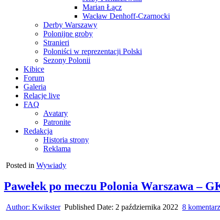
Marian Łącz
Wacław Denhoff-Czarnocki
Derby Warszawy
Polonijne groby
Stranieri
Poloniści w reprezentacji Polski
Sezony Polonii
Kibice
Forum
Galeria
Relacje live
FAQ
Avatary
Patronite
Redakcja
Historia strony
Reklama
Posted in
Wywiady
Pawełek po meczu Polonia Warszawa – GK
Author:
Kwikster
Published Date:
2 października 2022
8 komentar