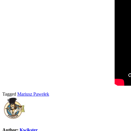
Tagged
Mariusz Pawełek
Author:
Kwikster