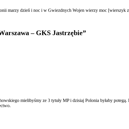
nii marzy dzień i noc i w Gwiezdnych Wojen wierzy moc [wierszyk z c
 Warszawa – GKS Jastrzębie
”
howskiego mielibyśmy ze 3 tytuły MP i dzisiaj Polonia byłaby potegą.
ectwo.