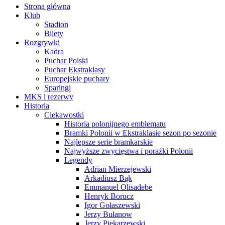
Strona główna
Klub
Stadion
Bilety
Rozgrywki
Kadra
Puchar Polski
Puchar Ekstraklasy
Europejskie puchary
Sparingi
MKS i rezerwy
Historia
Ciekawostki
Historia polonijnego emblematu
Bramki Polonii w Ekstraklasie sezon po sezonie
Najlepsze serie bramkarskie
Najwyższe zwycięstwa i porażki Polonii
Legendy
Adrian Mierzejewski
Arkadiusz Bąk
Emmanuel Olisadebe
Henryk Borucz
Igor Gołaszewski
Jerzy Bułanow
Jerzy Piekarzewski