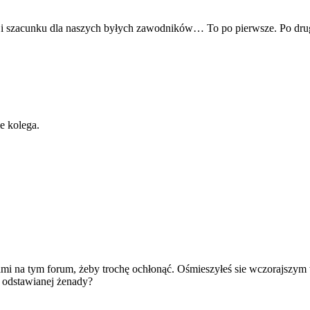
i szacunku dla naszych byłych zawodników… To po pierwsze. Po drugi
ie kolega.
i na tym forum, żeby trochę ochłonąć. Ośmieszyłeś sie wczorajszym w
a odstawianej żenady?