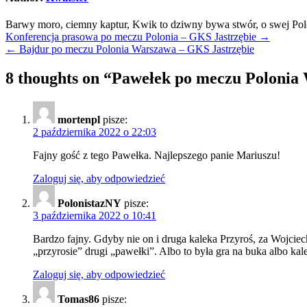
Barwy moro, ciemny kaptur, Kwik to dziwny bywa stwór, o swej Polo
Nawigacja
Konferencja prasowa po meczu Polonia – GKS Jastrzębie →
← Bajdur po meczu Polonia Warszawa – GKS Jastrzębie
wpisu
8 thoughts on “
Pawełek po meczu Polonia
mortenpl
pisze:
2 października 2022 o 22:03
Fajny gość z tego Pawełka. Najlepszego panie Mariuszu!
Zaloguj się, aby odpowiedzieć
PolonistazNY
pisze:
3 października 2022 o 10:41
Bardzo fajny. Gdyby nie on i druga kaleka Przyroś, za Wojciec
„przyrosie” drugi „pawełki”. Albo to była gra na buka albo kal
Zaloguj się, aby odpowiedzieć
Tomas86
pisze: