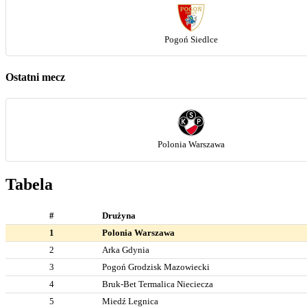
Pogoń Siedlce
Ostatni mecz
Polonia Warszawa
Tabela
#
Drużyna
1
Polonia Warszawa
2
Arka Gdynia
3
Pogoń Grodzisk Mazowiecki
4
Bruk-Bet Termalica Nieciecza
5
Miedź Legnica