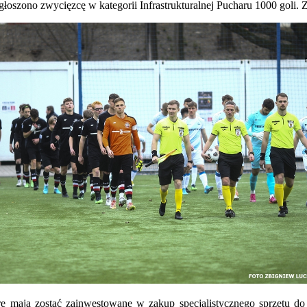
j ogłoszono zwycięzcę w kategorii Infrastrukturalnej Pucharu 1000 gol
ia
ywa
r
ca
rii
trukturalnej
tóre mają zostać zainwestowane w zakup specjalistycznego sprzętu