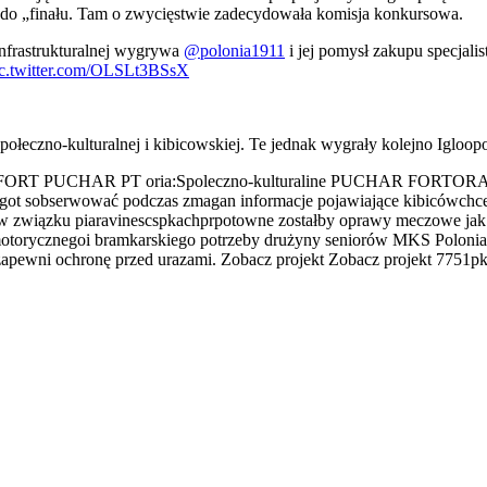
 do „finału. Tam o zwycięstwie zadecydowała komisja konkursowa.
infrastrukturalnej wygrywa
@polonia1911
i jej pomysł zakupu specjali
ic.twitter.com/OLSLt3BSsX
połeczno-kulturalnej i kibicowskiej. Te jednak wygrały kolejno Iglo