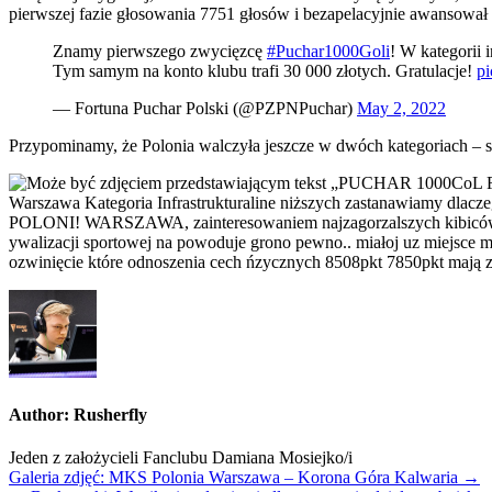
pierwszej fazie głosowania 7751 głosów i bezapelacyjnie awansował
Znamy pierwszego zwycięzcę
#Puchar1000Goli
! W kategorii 
Tym samym na konto klubu trafi 30 000 złotych. Gratulacje!
p
— Fortuna Puchar Polski (@PZPNPuchar)
May 2, 2022
Przypominamy, że Polonia walczyła jeszcze w dwóch kategoriach – s
Author:
Rusherfly
Jeden z założycieli Fanclubu Damiana Mosiejko/i
Nawigacja
Galeria zdjęć: MKS Polonia Warszawa – Korona Góra Kalwaria →