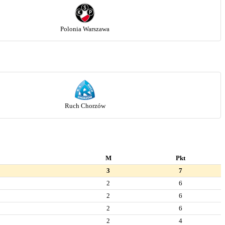
Polonia Warszawa
Ruch Chorzów
M
Pkt
3
7
2
6
2
6
2
6
2
4