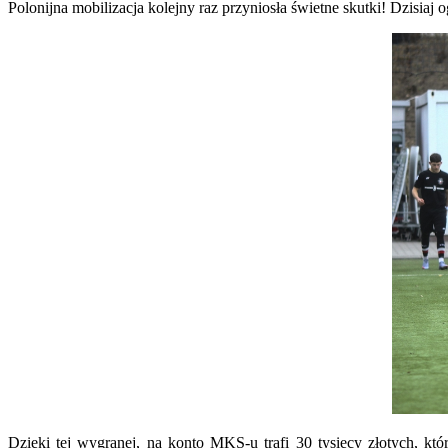
Polonijna mobilizacja kolejny raz przyniosła świetne skutki! Dzisia
Polon
wygr
Pucha
Tysią
Goli
w
katego
infras
Dzięki tej wygranej, na konto MKS-u trafi 30 tysięcy złotych, k