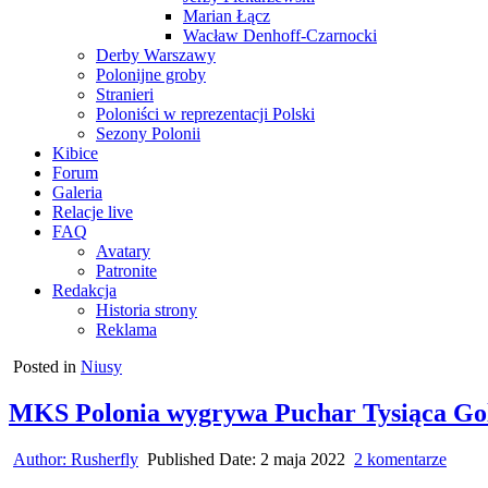
Marian Łącz
Wacław Denhoff-Czarnocki
Derby Warszawy
Polonijne groby
Stranieri
Poloniści w reprezentacji Polski
Sezony Polonii
Kibice
Forum
Galeria
Relacje live
FAQ
Avatary
Patronite
Redakcja
Historia strony
Reklama
Posted in
Niusy
MKS Polonia wygrywa Puchar Tysiąca Goli 
do
Author:
Rusherfly
Published Date:
2 maja 2022
2 komentarze
MKS