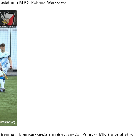
i. Został nim MKS Polonia Warszawa.
 do treningu bramkarskiego i motorycznego. Pomysł MKS-u zdobył w