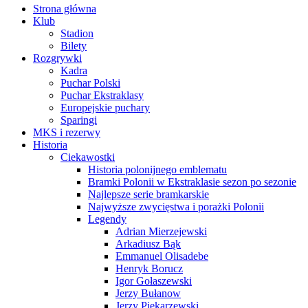
Strona główna
Klub
Stadion
Bilety
Rozgrywki
Kadra
Puchar Polski
Puchar Ekstraklasy
Europejskie puchary
Sparingi
MKS i rezerwy
Historia
Ciekawostki
Historia polonijnego emblematu
Bramki Polonii w Ekstraklasie sezon po sezonie
Najlepsze serie bramkarskie
Najwyższe zwycięstwa i porażki Polonii
Legendy
Adrian Mierzejewski
Arkadiusz Bąk
Emmanuel Olisadebe
Henryk Borucz
Igor Gołaszewski
Jerzy Bułanow
Jerzy Piekarzewski