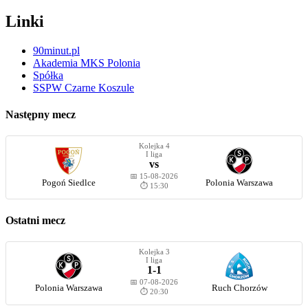
Linki
90minut.pl
Akademia MKS Polonia
Spółka
SSPW Czarne Koszule
Następny mecz
Kolejka 4
I liga
vs
📅 15-08-2026
Pogoń Siedlce
Polonia Warszawa
⏱️ 15:30
Ostatni mecz
Kolejka 3
I liga
1-1
📅 07-08-2026
Polonia Warszawa
Ruch Chorzów
⏱️ 20:30