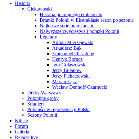
Historia
Ciekawostki
Historia polonijnego emblematu
Bramki Polonii w Ekstraklasie sezon po sezonie
Najlepsze serie bramkarskie
Najwyższe zwycięstwa i porażki Polonii
Legendy
Adrian Mierzejewski
Arkadiusz Bąk
Emmanuel Olisadebe
Henryk Borucz
Igor Gołaszewski
Jerzy Bułanow
Jerzy Piekarzewski
Marian Łącz
Wacław Denhoff-Czarnocki
Derby Warszawy
Polonijne groby
Stranieri
Poloniści w reprezentacji Polski
Sezony Polonii
Kibice
Forum
Galeria
Relacje live