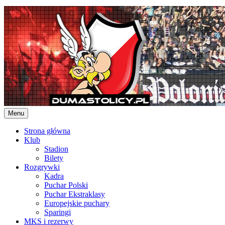
Skip
to
content
Menu
Strona główna
Klub
Stadion
Bilety
Rozgrywki
Kadra
Puchar Polski
Puchar Ekstraklasy
Europejskie puchary
Sparingi
MKS i rezerwy