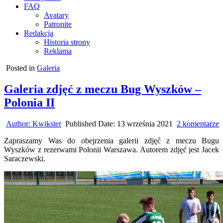
FAQ
Avatary
Patronite
Redakcja
Historia strony
Reklama
Posted in
Galeria
Galeria zdjęć z meczu Bug Wyszków –
Polonia II
d
Author:
Kwikster
Published Date:
13 września 2021
2 komentarze
G
Zapraszamy Was do obejrzenia galerii zdjęć z meczu Bugu
z
Wyszków z rezerwami Polonii Warszawa. Autorem zdjęć jest Jacek
z
Saraczewski.
m
B
W
–
P
I