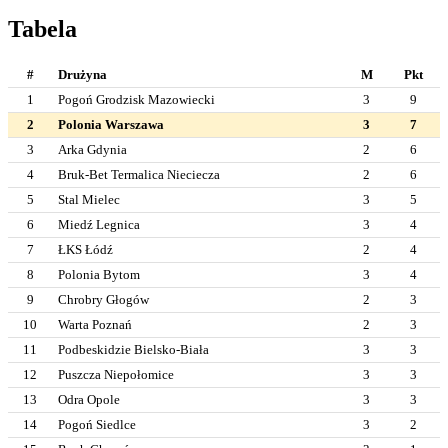
Tabela
#
Drużyna
M
Pkt
1
Pogoń Grodzisk Mazowiecki
3
9
2
Polonia Warszawa
3
7
3
Arka Gdynia
2
6
4
Bruk-Bet Termalica Nieciecza
2
6
5
Stal Mielec
3
5
6
Miedź Legnica
3
4
7
ŁKS Łódź
2
4
8
Polonia Bytom
3
4
9
Chrobry Głogów
2
3
10
Warta Poznań
2
3
11
Podbeskidzie Bielsko-Biała
3
3
12
Puszcza Niepołomice
3
3
13
Odra Opole
3
3
14
Pogoń Siedlce
3
2