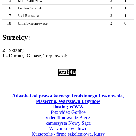
15
Ruch Chorzów
3
1
16
Lechia Gdańsk
3
1
17
Stal Rzeszów
3
1
18
Unia Skierniewice
2
0
Strzelcy:
2
- Skrabb;
1
- Durmuş, Gnaase, Terpiłowski;
Adwokat od prawa karnego i rodzinnego Lesznowola,
Piaseczno, Warszawa Ursynów
Hosting WWW
foto video Gorlice
videofilmowanie Biecz
kamerzysta Nowy Sącz
Wiązanki kwiatowe
Kursopolis - firma szkoleniowa, kursy