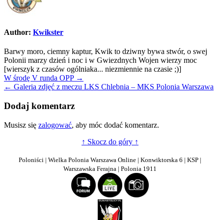
Author:
Kwikster
Barwy moro, ciemny kaptur, Kwik to dziwny bywa stwór, o swej
Polonii marzy dzień i noc i w Gwiezdnych Wojen wierzy moc
[wierszyk z czasów ogólniaka... niezmiennie na czasie ;)]
Nawigacja
W środę V runda OPP →
← Galeria zdjęć z meczu LKS Chlebnia – MKS Polonia Warszawa
wpisu
Dodaj komentarz
Musisz się
zalogować
, aby móc dodać komentarz.
↑ Skocz do góry ↑
Poloniści | Wielka Polonia Warszawa Online | Konwiktorska 6 | KSP |
Warszawska Ferajna | Polonia 1911