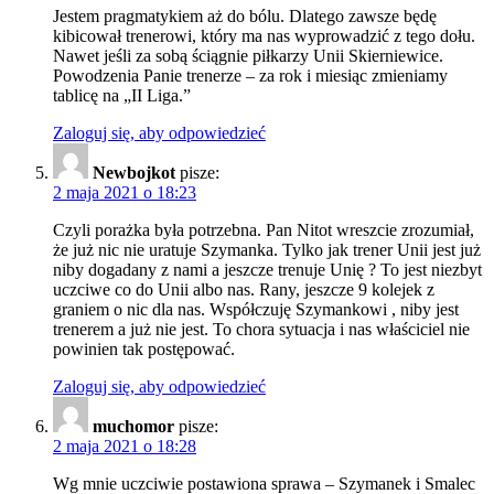
Jestem pragmatykiem aż do bólu. Dlatego zawsze będę
kibicował trenerowi, który ma nas wyprowadzić z tego dołu.
Nawet jeśli za sobą ściągnie piłkarzy Unii Skierniewice.
Powodzenia Panie trenerze – za rok i miesiąc zmieniamy
tablicę na „II Liga.”
Zaloguj się, aby odpowiedzieć
Newbojkot
pisze:
2 maja 2021 o 18:23
Czyli porażka była potrzebna. Pan Nitot wreszcie zrozumiał,
że już nic nie uratuje Szymanka. Tylko jak trener Unii jest już
niby dogadany z nami a jeszcze trenuje Unię ? To jest niezbyt
uczciwe co do Unii albo nas. Rany, jeszcze 9 kolejek z
graniem o nic dla nas. Współczuję Szymankowi , niby jest
trenerem a już nie jest. To chora sytuacja i nas właściciel nie
powinien tak postępować.
Zaloguj się, aby odpowiedzieć
muchomor
pisze:
2 maja 2021 o 18:28
Wg mnie uczciwie postawiona sprawa – Szymanek i Smalec