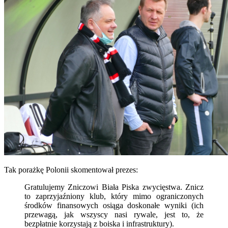
Tak porażkę Polonii skomentował prezes:
Gratulujemy Zniczowi Biała Piska zwycięstwa. Znicz
to zaprzyjaźniony klub, który mimo ograniczonych
środków finansowych osiąga doskonałe wyniki (ich
przewagą, jak wszyscy nasi rywale, jest to, że
bezpłatnie korzystają z boiska i infrastruktury).