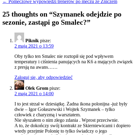
← Pomeczowe wypowiedzi trenerów po meczu ze Zniczem
25 thoughts on “
Szymanek odejdzie po
sezonie, zastąpi go Smalec?
”
Piknik
pisze:
2 maja 2021 o 13:59
Oby tylko ten Smalec nie roztopił się pod wpływem
temperatury i ciśnienia panujących na K6 a mających związek
z presją na awans……
Zaloguj się, aby odpowiedzieć
Olek Grom
pisze:
2 maja 2021 o 14:00
I to jest strzał w dziesiątkę. Żadna ikona polonijna -już były
dwie – Igor Gołaszewski i Wojtek Szymanek – tylko
człowiek z charyzmą i warsztatem.
Nie słyszałem o nim złego zdania . Wprost przeciwnie.
A to, że dokończy swój kontrakt ze Skierniewicami i dopiero
wtedy przejmie Polonię to tylko świadczy o jego