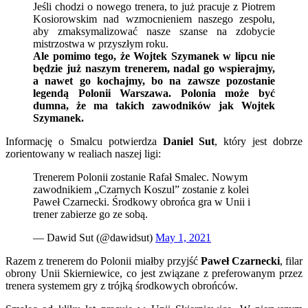
Jeśli chodzi o nowego trenera, to już pracuje z Piotrem
Kosiorowskim nad wzmocnieniem naszego zespołu,
aby zmaksymalizować nasze szanse na zdobycie
mistrzostwa w przyszłym roku.
Ale pomimo tego, że Wojtek Szymanek w lipcu nie
będzie już naszym trenerem, nadal go wspierajmy,
a nawet go kochajmy, bo na zawsze pozostanie
legendą Polonii Warszawa. Polonia może być
dumna, że ​​ma takich zawodników jak Wojtek
Szymanek.
Informację o Smalcu potwierdza
Daniel Sut
, który jest dobrze
zorientowany w realiach naszej ligi:
Trenerem Polonii zostanie Rafał Smalec. Nowym
zawodnikiem „Czarnych Koszul” zostanie z kolei
Paweł Czarnecki. Środkowy obrońca gra w Unii i
trener zabierze go ze sobą.
— Dawid Sut (@dawidsut)
May 1, 2021
Razem z trenerem do Polonii miałby przyjść
Paweł Czarnecki
, filar
obrony Unii Skierniewice, co jest związane z preferowanym przez
trenera systemem gry z trójką środkowych obrońców.