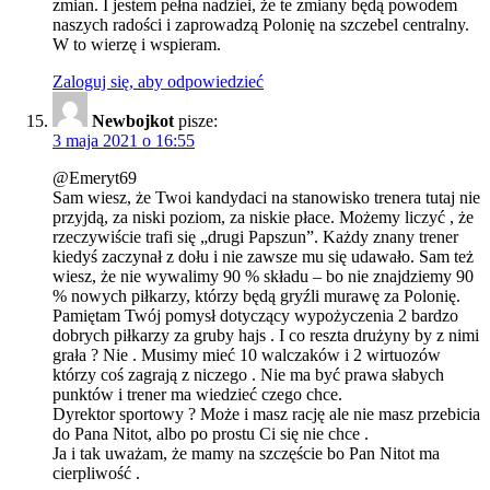
zmian. I jestem pełna nadziei, że te zmiany będą powodem
naszych radości i zaprowadzą Polonię na szczebel centralny.
W to wierzę i wspieram.
Zaloguj się, aby odpowiedzieć
Newbojkot
pisze:
3 maja 2021 o 16:55
@Emeryt69
Sam wiesz, że Twoi kandydaci na stanowisko trenera tutaj nie
przyjdą, za niski poziom, za niskie płace. Możemy liczyć , że
rzeczywiście trafi się „drugi Papszun”. Każdy znany trener
kiedyś zaczynał z dołu i nie zawsze mu się udawało. Sam też
wiesz, że nie wywalimy 90 % składu – bo nie znajdziemy 90
% nowych piłkarzy, którzy będą gryźli murawę za Polonię.
Pamiętam Twój pomysł dotyczący wypożyczenia 2 bardzo
dobrych piłkarzy za gruby hajs . I co reszta drużyny by z nimi
grała ? Nie . Musimy mieć 10 walczaków i 2 wirtuozów
którzy coś zagrają z niczego . Nie ma być prawa słabych
punktów i trener ma wiedzieć czego chce.
Dyrektor sportowy ? Może i masz rację ale nie masz przebicia
do Pana Nitot, albo po prostu Ci się nie chce .
Ja i tak uważam, że mamy na szczęście bo Pan Nitot ma
cierpliwość .