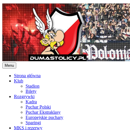
Skip
to
content
Menu
Strona główna
Klub
Stadion
Bilety
Rozgrywki
Kadra
Puchar Polski
Puchar Ekstraklasy
Europejskie puchary
Sparingi
MKS i rezerwy