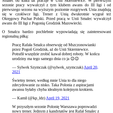
Smalec od kliku lat pracuje w Unii Skierniewice. W pierwszym
sezonie pracy wywalczył z tym klubem awans do III ligi i od
pierwszego sezonu na wyższym poziomie rozgrywek Unia znajdują
się w czołówce ligi. Trener z Unią dwukrotnie wygrał też
Okręgowy Puchar Polski. Przed pracą w Unii Smalec wywalczył
awans do III ligi z Pogonią Grodzisk Mazowiecki.
O Smalcu bardzo pochlebnie wypowiadają się zainteresowani
regionalną piłką:
Pracę Rafała Smalca obserwuję od Mszczonowianki
przez Pogoń Grodzisk, aż do Unii Skierniewice.
Potrafił wszędzie zrobić kawał dobrej roboty. W końcu
urodziny ma tego samego dnia co ja 😉😉
— Sylwek Szymczak (@sylwek_szymczak)
April 20,
2021
Świetny trener, według mnie Unia to dla niego
zdecydowanie za nisko. Taka Polonia z aspiracjami
awansu byłaby chyba idealnym kolejnym krokiem.
— Kamil (@kp_ldz)
April 19, 2021
W przyszłym sezonie Polonię Warszawa poprowadzi
nowy trener. Jednym z kandytatów jest Rafał Smalec z