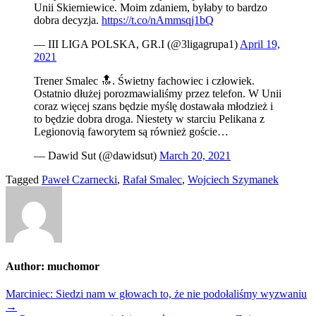
Unii Skierniewice. Moim zdaniem, byłaby to bardzo
dobra decyzja.
https://t.co/nAmmsqj1bQ
— III LIGA POLSKA, GR.I (@3ligagrupa1)
April 19,
2021
Trener Smalec 🔝. Świetny fachowiec i człowiek.
Ostatnio dłużej porozmawialiśmy przez telefon. W Unii
coraz więcej szans będzie myślę dostawała młodzież i
to będzie dobra droga. Niestety w starciu Pelikana z
Legionovią faworytem są również goście…
— Dawid Sut (@dawidsut)
March 20, 2021
Tagged
Paweł Czarnecki
,
Rafał Smalec
,
Wojciech Szymanek
Author:
muchomor
Nawigacja
Marciniec: Siedzi nam w głowach to, że nie podołaliśmy wyzwaniu
→
wpisu