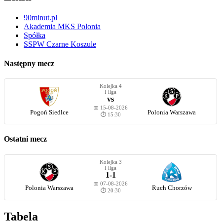
90minut.pl
Akademia MKS Polonia
Spółka
SSPW Czarne Koszule
Następny mecz
Kolejka 4
I liga
vs
📅 15-08-2026
Pogoń Siedlce
Polonia Warszawa
⏱️ 15:30
Ostatni mecz
Kolejka 3
I liga
1-1
📅 07-08-2026
Polonia Warszawa
Ruch Chorzów
⏱️ 20:30
Tabela