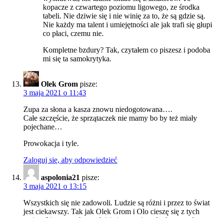
kopacze z czwartego poziomu ligowego, ze środka
tabeli. Nie dziwie się i nie winię za to, że są gdzie są.
Nie każdy ma talent i umiejętności ale jak trafi się głupi
co płaci, czemu nie.
Kompletne bzdury? Tak, czytałem co piszesz i podoba
mi się ta samokrytyka.
Olek Grom
pisze:
3 maja 2021 o 11:43
Zupa za słona a kasza znowu niedogotowana….
Całe szczęście, że sprzątaczek nie mamy bo by też miały
pojechane…
Prowokacja i tyle.
Zaloguj się, aby odpowiedzieć
aspolonia21
pisze:
3 maja 2021 o 13:15
Wszystkich się nie zadowoli. Ludzie są różni i przez to świat
jest ciekawszy. Tak jak Olek Grom i Olo cieszę się z tych