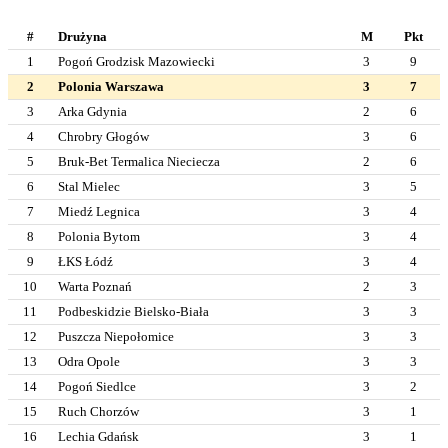
#
Drużyna
M
Pkt
1
Pogoń Grodzisk Mazowiecki
3
9
2
Polonia Warszawa
3
7
3
Arka Gdynia
2
6
4
Chrobry Głogów
3
6
5
Bruk-Bet Termalica Nieciecza
2
6
6
Stal Mielec
3
5
7
Miedź Legnica
3
4
8
Polonia Bytom
3
4
9
ŁKS Łódź
3
4
10
Warta Poznań
2
3
11
Podbeskidzie Bielsko-Biała
3
3
12
Puszcza Niepołomice
3
3
13
Odra Opole
3
3
14
Pogoń Siedlce
3
2
15
Ruch Chorzów
3
1
16
Lechia Gdańsk
3
1