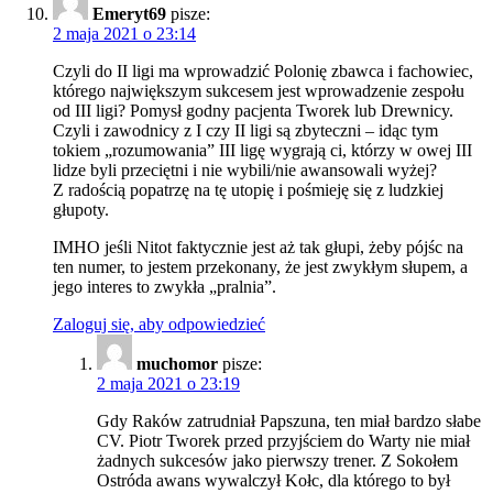
Emeryt69
pisze:
2 maja 2021 o 23:14
Czyli do II ligi ma wprowadzić Polonię zbawca i fachowiec,
którego największym sukcesem jest wprowadzenie zespołu
od III ligi? Pomysł godny pacjenta Tworek lub Drewnicy.
Czyli i zawodnicy z I czy II ligi są zbyteczni – idąc tym
tokiem „rozumowania” III ligę wygrają ci, którzy w owej III
lidze byli przeciętni i nie wybili/nie awansowali wyżej?
Z radością popatrzę na tę utopię i pośmieję się z ludzkiej
głupoty.
IMHO jeśli Nitot faktycznie jest aż tak głupi, żeby pójśc na
ten numer, to jestem przekonany, że jest zwykłym słupem, a
jego interes to zwykła „pralnia”.
Zaloguj się, aby odpowiedzieć
muchomor
pisze:
2 maja 2021 o 23:19
Gdy Raków zatrudniał Papszuna, ten miał bardzo słabe
CV. Piotr Tworek przed przyjściem do Warty nie miał
żadnych sukcesów jako pierwszy trener. Z Sokołem
Ostróda awans wywalczył Kołc, dla którego to był