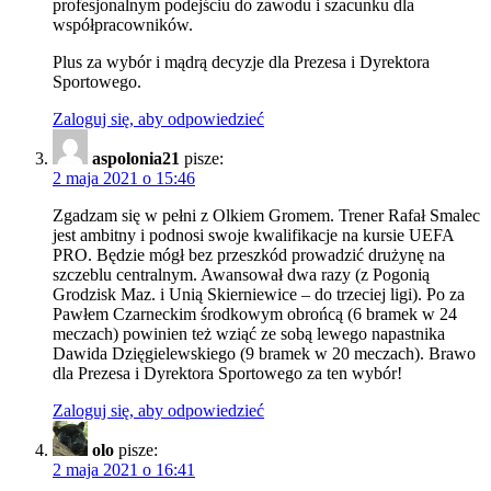
profesjonalnym podejściu do zawodu i szacunku dla
współpracowników.
Plus za wybór i mądrą decyzje dla Prezesa i Dyrektora
Sportowego.
Zaloguj się, aby odpowiedzieć
aspolonia21
pisze:
2 maja 2021 o 15:46
Zgadzam się w pełni z Olkiem Gromem. Trener Rafał Smalec
jest ambitny i podnosi swoje kwalifikacje na kursie UEFA
PRO. Będzie mógł bez przeszkód prowadzić drużynę na
szczeblu centralnym. Awansował dwa razy (z Pogonią
Grodzisk Maz. i Unią Skierniewice – do trzeciej ligi). Po za
Pawłem Czarneckim środkowym obrońcą (6 bramek w 24
meczach) powinien też wziąć ze sobą lewego napastnika
Dawida Dzięgielewskiego (9 bramek w 20 meczach). Brawo
dla Prezesa i Dyrektora Sportowego za ten wybór!
Zaloguj się, aby odpowiedzieć
olo
pisze:
2 maja 2021 o 16:41