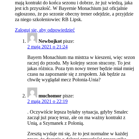
mają kontrakt do końca sezonu i dobrze, że już wiedzą, jaka
jest ich przyszłość. W Bayernie Monachium już oficjalnie
ogłoszono, że po sezonie obecny trener odejdzie, a przyjdzie
za niego szkoleniowiec RB Lipsk.
Zaloguj się, aby odpowiedzieć
Newbojkot
pisze:
2 maja 2021 o 21:24
Bayern Monachium ma mistrza w kieszeni, więc sezon
raczej do przodu. My kolejny sezon stracony. To jest
jakas różnica. Poza tym nowy trener będzie miał mniej
czasu na zapoznanie się z zespołem. Jak będzie za
chwilę wyglądał mecz Polonia-Unia?
muchomor
pisze:
2 maja 2021 o 22:19
. Oczywiście lepsza byłaby sytuacja, gdyby Smalec
zaczął już pracę teraz, ale on ma ważny kontrakt z
Unią, a Szymanek z Polonią.
Zresztą wydaje mi się, że to jest normalne w każdej