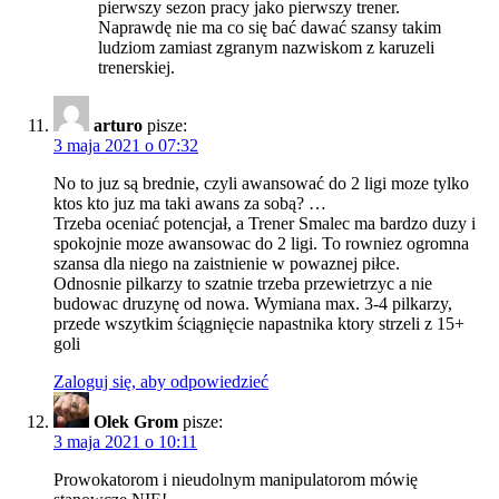
pierwszy sezon pracy jako pierwszy trener.
Naprawdę nie ma co się bać dawać szansy takim
ludziom zamiast zgranym nazwiskom z karuzeli
trenerskiej.
arturo
pisze:
3 maja 2021 o 07:32
No to juz są brednie, czyli awansować do 2 ligi moze tylko
ktos kto juz ma taki awans za sobą? …
Trzeba oceniać potencjał, a Trener Smalec ma bardzo duzy i
spokojnie moze awansowac do 2 ligi. To rowniez ogromna
szansa dla niego na zaistnienie w powaznej piłce.
Odnosnie pilkarzy to szatnie trzeba przewietrzyc a nie
budowac druzynę od nowa. Wymiana max. 3-4 pilkarzy,
przede wszytkim ściągnięcie napastnika ktory strzeli z 15+
goli
Zaloguj się, aby odpowiedzieć
Olek Grom
pisze:
3 maja 2021 o 10:11
Prowokatorom i nieudolnym manipulatorom mówię