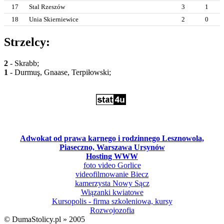
17
Stal Rzeszów
3
1
18
Unia Skierniewice
2
0
Strzelcy:
2
- Skrabb;
1
- Durmuş, Gnaase, Terpiłowski;
Adwokat od prawa karnego i rodzinnego Lesznowola,
Piaseczno, Warszawa Ursynów
Hosting WWW
foto video Gorlice
videofilmowanie Biecz
kamerzysta Nowy Sącz
Wiązanki kwiatowe
Kursopolis - firma szkoleniowa, kursy
Rozwojozofia
© DumaStolicy.pl » 2005