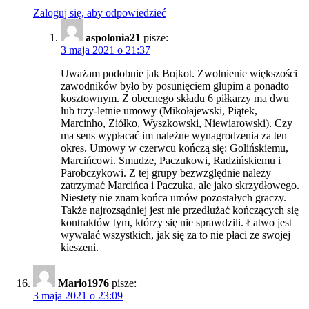
Zaloguj się, aby odpowiedzieć
aspolonia21
pisze:
3 maja 2021 o 21:37
Uważam podobnie jak Bojkot. Zwolnienie większości
zawodników było by posunięciem głupim a ponadto
kosztownym. Z obecnego składu 6 piłkarzy ma dwu
lub trzy-letnie umowy (Mikołajewski, Piątek,
Marcinho, Ziółko, Wyszkowski, Niewiarowski). Czy
ma sens wypłacać im należne wynagrodzenia za ten
okres. Umowy w czerwcu kończą się: Golińskiemu,
Marcińcowi. Smudze, Paczukowi, Radzińskiemu i
Parobczykowi. Z tej grupy bezwzględnie należy
zatrzymać Marcińca i Paczuka, ale jako skrzydłowego.
Niestety nie znam końca umów pozostałych graczy.
Także najrozsądniej jest nie przedłużać kończących się
kontraktów tym, którzy się nie sprawdzili. Łatwo jest
wywalać wszystkich, jak się za to nie płaci ze swojej
kieszeni.
Mario1976
pisze:
3 maja 2021 o 23:09