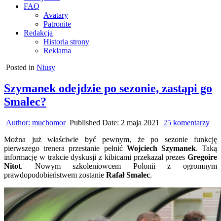
FAQ
Avatary
Patronite
Redakcja
Historia strony
Reklama
Posted in
Niusy
Szymanek odejdzie po sezonie, zastąpi go
Smalec?
do
Author:
muchomor
Published Date:
2 maja 2021
25 komentarzy
Sz
Można już właściwie być pewnym, że po sezonie funkcję
ode
pierwszego trenera przestanie pełnić
Wojciech Szymanek
. Taką
po
informację w trakcie dyskusji z kibicami przekazał prezes
Gregoire
sez
Nitot
. Nowym szkoleniowcem Polonii z ogromnym
zas
prawdopodobieństwem zostanie
Rafał Smalec
.
go
Sma