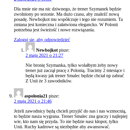
Dla mnie nie ma nic dziwnego, że trener Szymanek będzie
zwolniony po sezonie. Ma dużo czasu, aby znaleźć nową
posadę. Newbojkot mu współczuje i tego nie rozumiem. Ta
zmiana jest konieczna i załatwiona elegancko. W Polonii
potrzebna jest świeżość i nowe rozwiązania.
Zaloguj się, aby odpowiedzieć
Newbojkot
pisze:
2 maja 2021 o 21:27
Nie bronię Szymanka, tylko wolałbym żeby nowy
trener już zaczął pracę z Polonią. Tracimy 2 miesiące i
będą kwasy jak trener Smalec będzie chciał np zabrać
Z Unii że 3 zawodników.
aspolonia21
pisze:
2 maja 2021 o 21:46
Jeżeli zawodnicy będą chcieli przyjść do nas i nas wzmocnią,
to będzie nasza wygrana. Trener Smalec zna graczy i najlepiej
wie, kto nam się przyda. To nie będzie nasz kłopot, tylko
Unii. Ruchy kadrowe są niezbędne aby awansować.