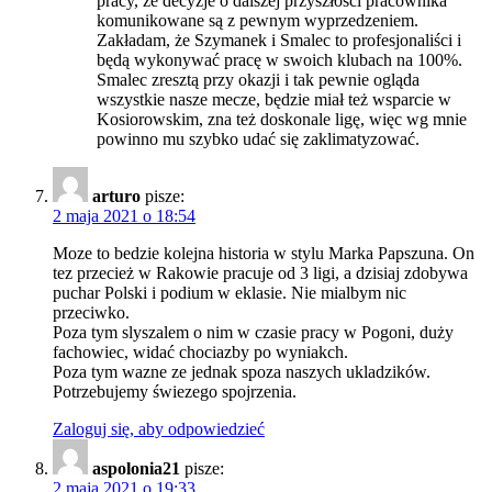
pracy, że decyzje o dalszej przyszłości pracownika
komunikowane są z pewnym wyprzedzeniem.
Zakładam, że Szymanek i Smalec to profesjonaliści i
będą wykonywać pracę w swoich klubach na 100%.
Smalec zresztą przy okazji i tak pewnie ogląda
wszystkie nasze mecze, będzie miał też wsparcie w
Kosiorowskim, zna też doskonale ligę, więc wg mnie
powinno mu szybko udać się zaklimatyzować.
arturo
pisze:
2 maja 2021 o 18:54
Moze to bedzie kolejna historia w stylu Marka Papszuna. On
tez przecież w Rakowie pracuje od 3 ligi, a dzisiaj zdobywa
puchar Polski i podium w eklasie. Nie mialbym nic
przeciwko.
Poza tym slyszalem o nim w czasie pracy w Pogoni, duży
fachowiec, widać chociazby po wyniakch.
Poza tym wazne ze jednak spoza naszych ukladzików.
Potrzebujemy świezego spojrzenia.
Zaloguj się, aby odpowiedzieć
aspolonia21
pisze:
2 maja 2021 o 19:33