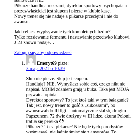
stanowcze NIE!
Piłkarze handlują meczami, dyrektor sportowy psychopata a
prezes/właściciel jest słupem i pierze w klubie kasę.
Nowy trener się nie nadaje a piłkarze przeciętni i nie do
awansu.
Jaki cel jest wypisywanie tych kompletnych bzdur?
Tylko rozsiewanie fermentu i nastawianie przeciwko klubowi.
J-23 znowu nadaje…
Zaloguj się, aby odpowiedzieć
Emeryt69
pisze:
3 maja 2021 o 10:39
Słup nie pierze. Słup jest słupem.
Handlują? NIE. Wymyślasz sobie coś, czego nikt nie
napisał. MOIM zdaniem grają u buka. Taka jest MOJA
prywatna opinia.
Dyrektor sportowy? To jest ktoś taki w tym bałaganie?
Tak jest, nowy trener to gość z „sukcesami”, bo
awansował do III ligi – automatycznie stał się drugim
Papszunem. 72 dwie drużyny w III lidze, akurat Polonii
trafiła się perełka 🙂
Piłkarze? To są piłkarze? Nie będę tych parodystów
wyśmiewał, nie ładnie śmiać się z amatorów. To