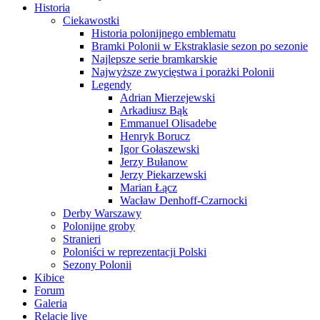
Historia
Ciekawostki
Historia polonijnego emblematu
Bramki Polonii w Ekstraklasie sezon po sezonie
Najlepsze serie bramkarskie
Najwyższe zwycięstwa i porażki Polonii
Legendy
Adrian Mierzejewski
Arkadiusz Bąk
Emmanuel Olisadebe
Henryk Borucz
Igor Gołaszewski
Jerzy Bułanow
Jerzy Piekarzewski
Marian Łącz
Wacław Denhoff-Czarnocki
Derby Warszawy
Polonijne groby
Stranieri
Poloniści w reprezentacji Polski
Sezony Polonii
Kibice
Forum
Galeria
Relacje live