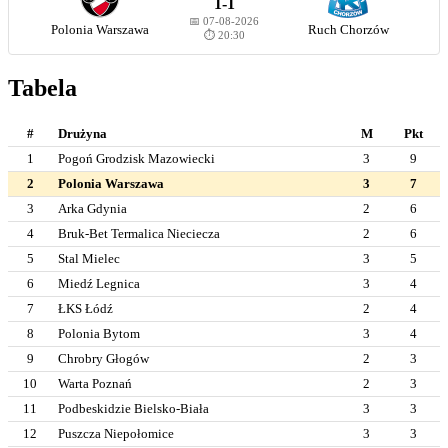
1-1
📅 07-08-2026
Polonia Warszawa
Ruch Chorzów
⏱️ 20:30
Tabela
#
Drużyna
M
Pkt
1
Pogoń Grodzisk Mazowiecki
3
9
2
Polonia Warszawa
3
7
3
Arka Gdynia
2
6
4
Bruk-Bet Termalica Nieciecza
2
6
5
Stal Mielec
3
5
6
Miedź Legnica
3
4
7
ŁKS Łódź
2
4
8
Polonia Bytom
3
4
9
Chrobry Głogów
2
3
10
Warta Poznań
2
3
11
Podbeskidzie Bielsko-Biała
3
3
12
Puszcza Niepołomice
3
3