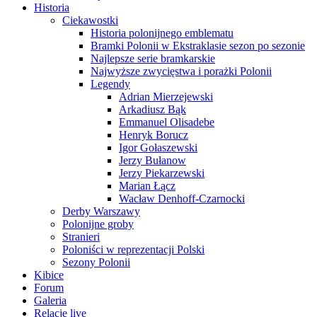
Historia
Ciekawostki
Historia polonijnego emblematu
Bramki Polonii w Ekstraklasie sezon po sezonie
Najlepsze serie bramkarskie
Najwyższe zwycięstwa i porażki Polonii
Legendy
Adrian Mierzejewski
Arkadiusz Bąk
Emmanuel Olisadebe
Henryk Borucz
Igor Gołaszewski
Jerzy Bułanow
Jerzy Piekarzewski
Marian Łącz
Wacław Denhoff-Czarnocki
Derby Warszawy
Polonijne groby
Stranieri
Poloniści w reprezentacji Polski
Sezony Polonii
Kibice
Forum
Galeria
Relacje live