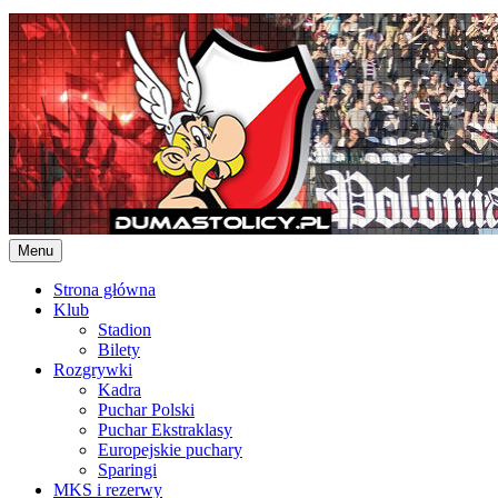
Skip
to
content
Menu
Strona główna
Klub
Stadion
Bilety
Rozgrywki
Kadra
Puchar Polski
Puchar Ekstraklasy
Europejskie puchary
Sparingi
MKS i rezerwy