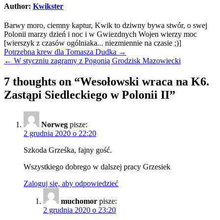
Author:
Kwikster
Barwy moro, ciemny kaptur, Kwik to dziwny bywa stwór, o swej
Polonii marzy dzień i noc i w Gwiezdnych Wojen wierzy moc
[wierszyk z czasów ogólniaka... niezmiennie na czasie ;)]
Nawigacja
Potrzebna krew dla Tomasza Dudka →
← W styczniu zagramy z Pogonią Grodzisk Mazowiecki
wpisu
7 thoughts on “
Wesołowski wraca na K6.
Zastąpi Siedleckiego w Polonii II
”
Norweg
pisze:
2 grudnia 2020 o 22:20
Szkoda Grześka, fajny gość.
Wszystkiego dobrego w dalszej pracy Grzesiek
Zaloguj się, aby odpowiedzieć
muchomor
pisze:
2 grudnia 2020 o 23:20