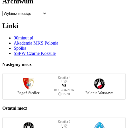
Archiwum
Archiwum
Linki
90minut.pl
Akademia MKS Polonia
Spółka
SSPW Czarne Koszule
Następny mecz
Kolejka 4
I liga
vs
📅 15-08-2026
Pogoń Siedlce
Polonia Warszawa
⏱️ 15:30
Ostatni mecz
Kolejka 3
I liga