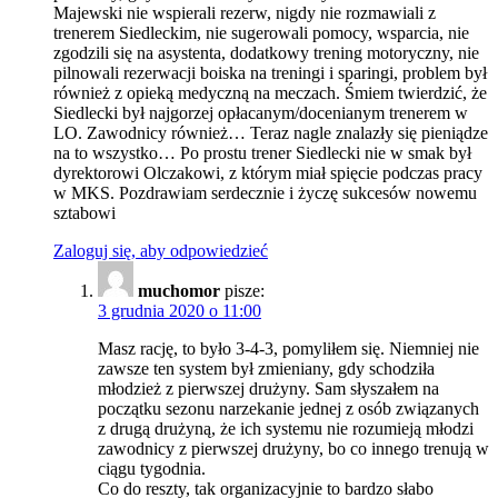
Majewski nie wspierali rezerw, nigdy nie rozmawiali z
trenerem Siedleckim, nie sugerowali pomocy, wsparcia, nie
zgodzili się na asystenta, dodatkowy trening motoryczny, nie
pilnowali rezerwacji boiska na treningi i sparingi, problem był
również z opieką medyczną na meczach. Śmiem twierdzić, że
Siedlecki był najgorzej opłacanym/docenianym trenerem w
LO. Zawodnicy również… Teraz nagle znalazły się pieniądze
na to wszystko… Po prostu trener Siedlecki nie w smak był
dyrektorowi Olczakowi, z którym miał spięcie podczas pracy
w MKS. Pozdrawiam serdecznie i życzę sukcesów nowemu
sztabowi
Zaloguj się, aby odpowiedzieć
muchomor
pisze:
3 grudnia 2020 o 11:00
Masz rację, to było 3-4-3, pomyliłem się. Niemniej nie
zawsze ten system był zmieniany, gdy schodziła
młodzież z pierwszej drużyny. Sam słyszałem na
początku sezonu narzekanie jednej z osób związanych
z drugą drużyną, że ich systemu nie rozumieją młodzi
zawodnicy z pierwszej drużyny, bo co innego trenują w
ciągu tygodnia.
Co do reszty, tak organizacyjnie to bardzo słabo