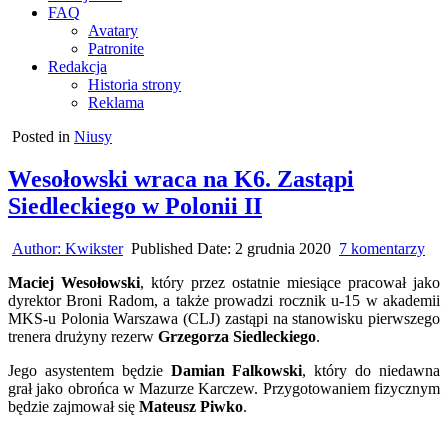
FAQ
Avatary
Patronite
Redakcja
Historia strony
Reklama
Posted in
Niusy
Wesołowski wraca na K6. Zastąpi
Siedleckiego w Polonii II
do
Author:
Kwikster
Published Date:
2 grudnia 2020
7 komentarzy
Wes
Maciej Wesołowski
, który przez ostatnie miesiące pracował jako
wra
dyrektor Broni Radom, a także prowadzi rocznik u-15 w akademii
na
MKS-u Polonia Warszawa (CLJ) zastąpi na stanowisku pierwszego
K6.
trenera drużyny rezerw
Grzegorza Siedleckiego
.
Zas
Sie
Jego asystentem będzie
Damian Falkowski
, który do niedawna
w
grał jako obrońca w Mazurze Karczew. Przygotowaniem fizycznym
Pol
będzie zajmował się
Mateusz Piwko
.
II