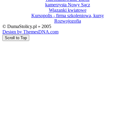
kamerzysta Nowy Sącz
Wiązanki kwiatowe
Kursopolis - firma szkoleniowa, kursy
Rozwojozofia
© DumaStolicy.pl » 2005
Design by ThemesDNA.com
Scroll to Top