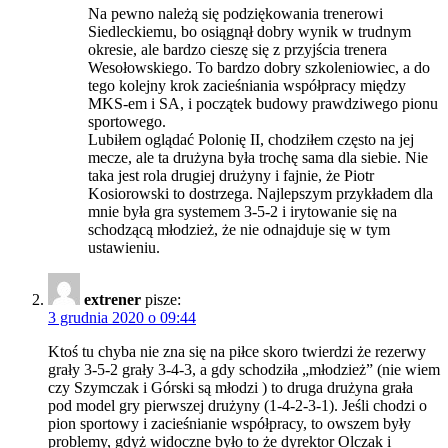
Na pewno należą się podziękowania trenerowi
Siedleckiemu, bo osiągnął dobry wynik w trudnym
okresie, ale bardzo cieszę się z przyjścia trenera
Wesołowskiego. To bardzo dobry szkoleniowiec, a do
tego kolejny krok zacieśniania współpracy między
MKS-em i SA, i początek budowy prawdziwego pionu
sportowego.
Lubiłem oglądać Polonię II, chodziłem często na jej
mecze, ale ta drużyna była trochę sama dla siebie. Nie
taka jest rola drugiej drużyny i fajnie, że Piotr
Kosiorowski to dostrzega. Najlepszym przykładem dla
mnie była gra systemem 3-5-2 i irytowanie się na
schodzącą młodzież, że nie odnajduje się w tym
ustawieniu.
extrener
pisze:
3 grudnia 2020 o 09:44
Ktoś tu chyba nie zna się na piłce skoro twierdzi że rezerwy
grały 3-5-2 grały 3-4-3, a gdy schodziła „młodzież” (nie wiem
czy Szymczak i Górski są młodzi ) to druga drużyna grała
pod model gry pierwszej drużyny (1-4-2-3-1). Jeśli chodzi o
pion sportowy i zacieśnianie współpracy, to owszem były
problemy, gdyż widoczne było to że dyrektor Olczak i