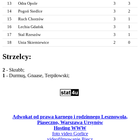
13
Odra Opole
3
3
14
Pogoń Siedlce
3
2
15
Ruch Chorzów
3
1
16
Lechia Gdańsk
3
1
17
Stal Rzeszów
3
1
18
Unia Skierniewice
2
0
Strzelcy:
2
- Skrabb;
1
- Durmuş, Gnaase, Terpiłowski;
Adwokat od prawa karnego i rodzinnego Lesznowola,
Piaseczno, Warszawa Ursynów
Hosting WWW
foto video Gorlice
videofilmowanie Biecz