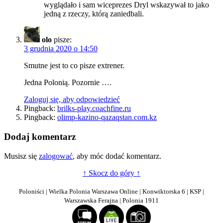
wyglądało i sam wiceprezes Dryl wskazywał to jako
jedną z rzeczy, którą zaniedbali.
olo
pisze:
3 grudnia 2020 o 14:50
Smutne jest to co pisze extrener.
Jedna Polonią. Pozornie ….
Zaloguj się, aby odpowiedzieć
Pingback:
brilks-play.coachfine.ru
Pingback:
olimp-kazino-qazaqstan.com.kz
Dodaj komentarz
Musisz się
zalogować
, aby móc dodać komentarz.
↑ Skocz do góry ↑
Poloniści | Wielka Polonia Warszawa Online | Konwiktorska 6 | KSP |
Warszawska Ferajna | Polonia 1911