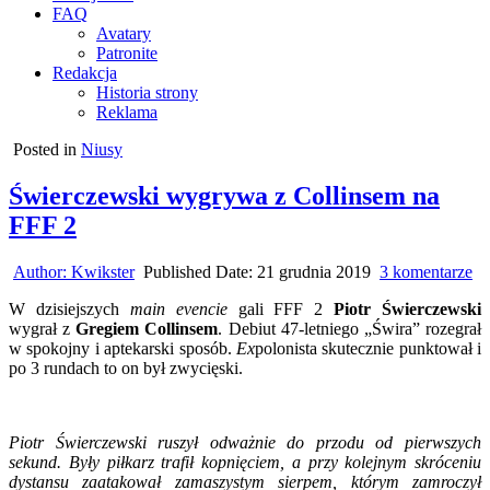
FAQ
Avatary
Patronite
Redakcja
Historia strony
Reklama
Posted in
Niusy
Świerczewski wygrywa z Collinsem na
FFF 2
do
Author:
Kwikster
Published Date:
21 grudnia 2019
3 komentarze
Św
W dzisiejszych
main evencie
gali FFF 2
Piotr Świerczewski
w
wygrał z
Gregiem Collinsem
. Debiut 47-letniego „Świra” rozegrał
z
w spokojny i aptekarski sposób.
Ex
polonista skutecznie punktował i
Co
po 3 rundach to on był zwycięski.
na
F
2
Piotr Świerczewski ruszył odważnie do przodu od pierwszych
sekund. Były piłkarz trafił kopnięciem, a przy kolejnym skróceniu
dystansu zaatakował zamaszystym sierpem, którym zamroczył