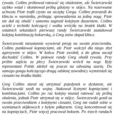
rywala. Collins próbował ratować się obaleniem, ale Świerczewski
szybko wstał i skontrował próbą gilotyny w stójce. Na rozerwanie
uchwytu Piotr trafił czysto na szczękę Grega. Collins przeszedł do
klinczu w narożniku, próbując sprowadzenia za jedną nogę. Piotr
nie dał się obalić i samemu zagroził kolejnym duszeniem. Collins
uciekł z techniki kończącej i walka wróciła na środek klatki. W
ostatnich sekundach pierwszej rundy Świerczewski zaatakował
kolejną kombinacją bokserską, a Greg znów złapał klincz.
Świerczewski nieustannie wywierał presję na swoim przeciwniku.
Collins punktował kopnięciami, ale Piotr walczył dla niego zbyt
agresywnie w stójce. W końcu Piotr zwolnił, a do głosu zaczął
dochodzić Collins. W połowie rundy Greg obalił rywala. Przy
próbie zajścia za plecy Świerczewski wrócił na nogi. Były
reprezentant Polski zdobył się jeszcze na odważną szarżę. Do
samego gongu kończącego drugą odsłonę zawodnicy wymieniali się
ciosami na środku klatki.
Greg Collins starał się utrzymać pojedynek w dystansie, ale
Świerczewski szedł na wojnę. Atakował licznymi kopnięciami i
kombinacjami. Collins po raz kolejny musiał ratować się próbą
obalenia, jednak Piotr utrzymał się w stójce. Świerczewski gonił za
swoim przeciwnikiem z kolejnymi ciosami, Greg nie radził sobie w
wymianach stójkowych z byłym piłkarzem. Greg koncentrował się
na kopnięciach, Piotr więcej pracował boksem. Po trzech rundach