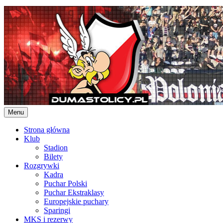
Skip
to
content
Menu
Strona główna
Klub
Stadion
Bilety
Rozgrywki
Kadra
Puchar Polski
Puchar Ekstraklasy
Europejskie puchary
Sparingi
MKS i rezerwy