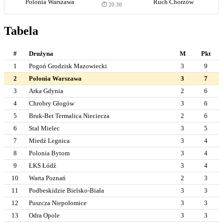
Polonia Warszawa
Ruch Chorzów
⏱️ 20:30
Tabela
#
Drużyna
M
Pkt
1
Pogoń Grodzisk Mazowiecki
3
9
2
Polonia Warszawa
3
7
3
Arka Gdynia
2
6
4
Chrobry Głogów
3
6
5
Bruk-Bet Termalica Nieciecza
2
6
6
Stal Mielec
3
5
7
Miedź Legnica
3
4
8
Polonia Bytom
3
4
9
ŁKS Łódź
3
4
10
Warta Poznań
2
3
11
Podbeskidzie Bielsko-Biała
3
3
12
Puszcza Niepołomice
3
3
13
Odra Opole
3
3