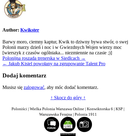
Author:
Kwikster
Barwy moro, ciemny kaptur, Kwik to dziwny bywa stwór, o swej
Polonii marzy dzień i noc i w Gwiezdnych Wojen wierzy moc
[wierszyk z czasów ogólniaka... niezmiennie na czasie ;)]
Nawigacja
Polonijna roszada trenerska w Siedlcach →
← Jakub Kisiel powołany na zgrupowanie Talent Pro
wpisu
Dodaj komentarz
Musisz się
zalogować
, aby móc dodać komentarz.
↑ Skocz do góry ↑
Poloniści | Wielka Polonia Warszawa Online | Konwiktorska 6 | KSP |
Warszawska Ferajna | Polonia 1911