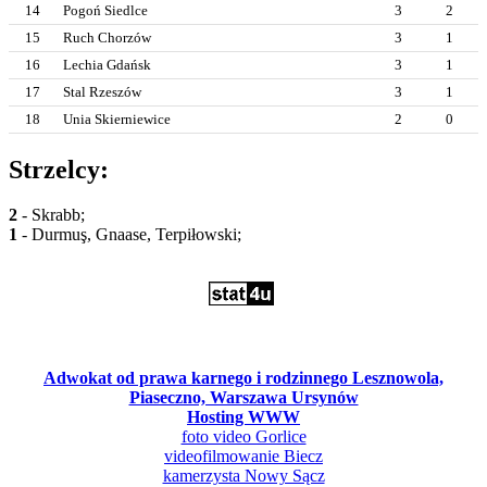
14
Pogoń Siedlce
3
2
15
Ruch Chorzów
3
1
16
Lechia Gdańsk
3
1
17
Stal Rzeszów
3
1
18
Unia Skierniewice
2
0
Strzelcy:
2
- Skrabb;
1
- Durmuş, Gnaase, Terpiłowski;
Adwokat od prawa karnego i rodzinnego Lesznowola,
Piaseczno, Warszawa Ursynów
Hosting WWW
foto video Gorlice
videofilmowanie Biecz
kamerzysta Nowy Sącz