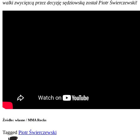
walki zwycięzcą przez decyzję sędziowską został Piotr Świerczewski!
Źródło: własne / MMA Rocks
Tagged
Piotr Świerczewski