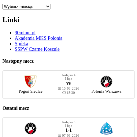
Archiwum
Linki
90minut.pl
Akademia MKS Polonia
Spółka
SSPW Czarne Koszule
Następny mecz
Kolejka 4
I liga
vs
📅 15-08-2026
Pogoń Siedlce
Polonia Warszawa
⏱️ 15:30
Ostatni mecz
Kolejka 3
I liga
1-1
📅 07-08-2026