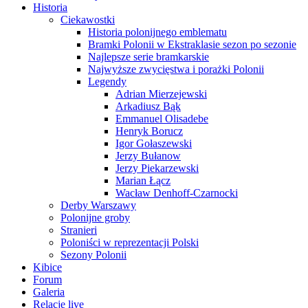
Historia
Ciekawostki
Historia polonijnego emblematu
Bramki Polonii w Ekstraklasie sezon po sezonie
Najlepsze serie bramkarskie
Najwyższe zwycięstwa i porażki Polonii
Legendy
Adrian Mierzejewski
Arkadiusz Bąk
Emmanuel Olisadebe
Henryk Borucz
Igor Gołaszewski
Jerzy Bułanow
Jerzy Piekarzewski
Marian Łącz
Wacław Denhoff-Czarnocki
Derby Warszawy
Polonijne groby
Stranieri
Poloniści w reprezentacji Polski
Sezony Polonii
Kibice
Forum
Galeria
Relacje live