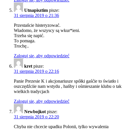
Utnapisztim
pisze:
31 sierpnia 2019 o 21:36
Przestańcie histeryzować.
Wiadomo, że wszyscy są wkur*ieni.
Trzeba się napić.
To pomaga.
Trochę..
Zaloguj się, aby odpowiedzieć
kret
pisze:
31 sierpnia 2019 o 22:16
Panie Prezesie K i akcjonariusze spółki gaśćie to światło i
oszczędźciie nam wstydu , hańby i ośmieszanie klubu o tak
wielkich tradycjach
Zaloguj się, aby odpowiedzieć
Newbojkot
pisze:
31 sierpnia 2019 o 22:20
Chyba nie chcecie upadku Polonii, tylko wywalenia