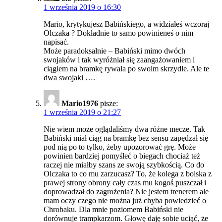
1 września 2019 o 16:30
Mario, krytykujesz Babińskiego, a widziałeś wczoraj
Olczaka ? Dokładnie to samo powinieneś o nim
napisać.
Może paradoksalnie – Babiński mimo dwóch
swojaków i tak wyróżniał się zaangażowaniem i
ciągiem na bramkę rywala po swoim skrzydle. Ale te
dwa swojaki ….
Mario1976
pisze:
1 września 2019 o 21:27
Nie wiem może oglądaliśmy dwa różne mecze. Tak
Babiński miał ciąg na bramkę bez sensu zapędzał się
pod nią po to tylko, żeby upozorować grę. Może
powinien bardziej pomyśleć o biegach chociaż też
raczej nie miałby szans ze swoją szybkością. Co do
Olczaka to co mu zarzucasz? To, że kolega z boiska z
prawej strony obrony cały czas mu kogoś puszczał i
doprowadzał do zagrożenia? Nie jestem trenerem ale
mam oczy czego nie można już chyba powiedzieć o
Chrobaku. Dla mnie poziomem Babiński nie
dorównuje trampkarzom. Głowę daję sobie uciąć, że