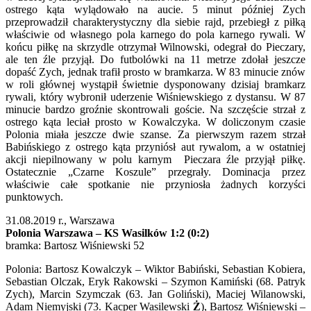
ostrego kąta wylądowało na aucie. 5 minut później Zych
przeprowadził charakterystyczny dla siebie rajd, przebiegł z piłką
właściwie od własnego pola karnego do pola karnego rywali. W
końcu piłkę na skrzydle otrzymał Wilnowski, odegrał do Pieczary,
ale ten źle przyjął. Do futbolówki na 11 metrze zdołał jeszcze
dopaść Zych, jednak trafił prosto w bramkarza. W 83 minucie znów
w roli głównej wystąpił świetnie dysponowany dzisiaj bramkarz
rywali, który wybronił uderzenie Wiśniewskiego z dystansu. W 87
minucie bardzo groźnie skontrowali goście. Na szczęście strzał z
ostrego kąta leciał prosto w Kowalczyka. W doliczonym czasie
Polonia miała jeszcze dwie szanse. Za pierwszym razem strzał
Babińskiego z ostrego kąta przyniósł aut rywalom, a w ostatniej
akcji niepilnowany w polu karnym Pieczara źle przyjął piłkę.
Ostatecznie „Czarne Koszule” przegrały. Dominacja przez
właściwie całe spotkanie nie przyniosła żadnych korzyści
punktowych.
31.08.2019 r., Warszawa
Polonia Warszawa – KS Wasilków 1:2
(0:2)
bramka: Bartosz Wiśniewski 52
Polonia: Bartosz Kowalczyk – Wiktor Babiński, Sebastian Kobiera,
Sebastian Olczak, Eryk Rakowski – Szymon Kamiński (68. Patryk
Zych), Marcin Szymczak (63. Jan Goliński), Maciej Wilanowski,
Adam Niemyjski (73. Kacper Wasilewski
Ż
), Bartosz Wiśniewski –