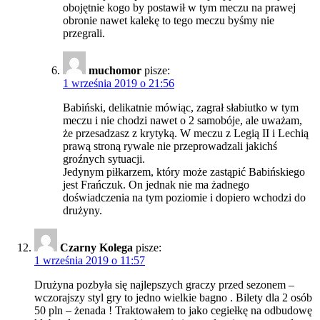
obojętnie kogo by postawił w tym meczu na prawej
obronie nawet kalekę to tego meczu byśmy nie
przegrali.
muchomor
pisze:
1 września 2019 o 21:56
Babiński, delikatnie mówiąc, zagrał słabiutko w tym
meczu i nie chodzi nawet o 2 samobóje, ale uważam,
że przesadzasz z krytyką. W meczu z Legią II i Lechią
prawą stroną rywale nie przeprowadzali jakichś
groźnych sytuacji.
Jedynym piłkarzem, który może zastąpić Babińskiego
jest Frańczuk. On jednak nie ma żadnego
doświadczenia na tym poziomie i dopiero wchodzi do
drużyny.
Czarny Kolega
pisze:
1 września 2019 o 11:57
Drużyna pozbyła się najlepszych graczy przed sezonem –
wczorajszy styl gry to jedno wielkie bagno . Bilety dla 2 osób
50 pln – żenada ! Traktowałem to jako cegiełkę na odbudowę