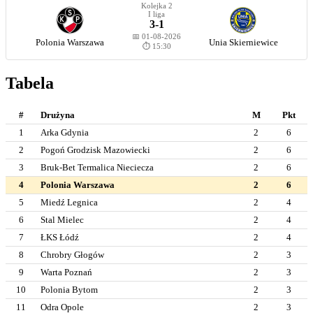
Kolejka 2
I liga
3-1
📅 01-08-2026
Polonia Warszawa
Unia Skierniewice
⏱️ 15:30
Tabela
#
Drużyna
M
Pkt
1
Arka Gdynia
2
6
2
Pogoń Grodzisk Mazowiecki
2
6
3
Bruk-Bet Termalica Nieciecza
2
6
4
Polonia Warszawa
2
6
5
Miedź Legnica
2
4
6
Stal Mielec
2
4
7
ŁKS Łódź
2
4
8
Chrobry Głogów
2
3
9
Warta Poznań
2
3
10
Polonia Bytom
2
3
11
Odra Opole
2
3