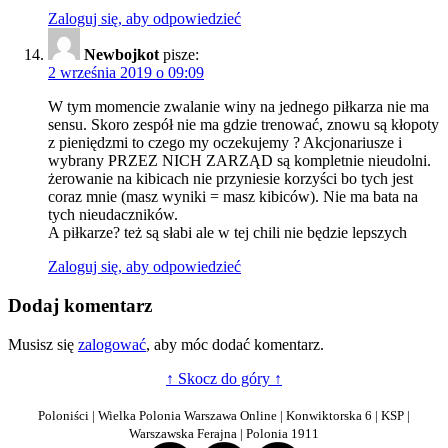
Zaloguj się, aby odpowiedzieć
Newbojkot
pisze:
2 września 2019 o 09:09
W tym momencie zwalanie winy na jednego piłkarza nie ma
sensu. Skoro zespół nie ma gdzie trenować, znowu są kłopoty
z pieniędzmi to czego my oczekujemy ? Akcjonariusze i
wybrany PRZEZ NICH ZARZĄD są kompletnie nieudolni.
żerowanie na kibicach nie przyniesie korzyści bo tych jest
coraz mnie (masz wyniki = masz kibiców). Nie ma bata na
tych nieudaczników.
A piłkarze? też są słabi ale w tej chili nie będzie lepszych
Zaloguj się, aby odpowiedzieć
Dodaj komentarz
Musisz się
zalogować
, aby móc dodać komentarz.
↑ Skocz do góry ↑
Poloniści | Wielka Polonia Warszawa Online | Konwiktorska 6 | KSP |
Warszawska Ferajna | Polonia 1911