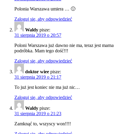
Polonia Warszawa umiera … 🙁
Zaloguj się, aby odpowiedzieć
Waldy
pisze:
31 sierpnia 2019 o 20:57
Poloni Warszawa już dawno nie ma, teraz jest marna
podróbka. Mam tego dość!!!
Zaloguj się, aby odpowiedzieć
doktor wiee
pisze:
31 sierpnia 2019 o 21:17
To już jest koniec nie ma już nic…
Zaloguj się, aby odpowiedzieć
Waldy
pisze:
31 sierpnia 2019 o 21:23
Zamknąć to, wszyscy won!!!!
Zaloguj się, aby odpowiedzieć