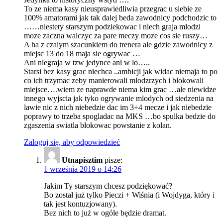
To ze niema kasy nieusprawiedliwia przegrac u siebie ze
100% amatorami jak tak dalej beda zawodnicy podchodzic to
……niestety starszym podziekowac i niech graja mlodzi
moze zaczna walczyc za pare meczy moze cos sie ruszy…
A ha z czalym szacunkiem do trenera ale gdzie zawodnicy z
miejsc 13 do 18 maja sie ogrywac …
Ani niegraja w tzw jedynce ani w lo…..
Starsi bez kasy grac niechca ..ambicji jak widac niemaja to po
co ich trzymac zeby manierowali mlodzrzych i blokowali
miejsce….wiem ze naprawde niema kim grac …ale niewidze
innego wyjscia jak tyko ogrywanie mlodych od siedzenia na
lawie nic z nich niebedzie dac im 3÷4 mecze i jak niebedzie
poprawy to trzeba spogladac na MKS …bo spulka bedzie do
zgaszenia swiatla blokowac powstanie z kolan.
Zaloguj się, aby odpowiedzieć
Utnapisztim
pisze:
1 września 2019 o 14:26
Jakim Ty starszym chcesz podziękować?
Bo został już tylko Pieczi + Wiśnia (i Wojdyga, który i
tak jest kontuzjowany).
Bez nich to już w ogóle będzie dramat.