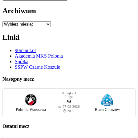
Archiwum
Archiwum
Linki
90minut.pl
Akademia MKS Polonia
Spółka
SSPW Czarne Koszule
Następny mecz
Kolejka 3
I liga
vs
📅 07-08-2026
Polonia Warszawa
Ruch Chorzów
⏱️ 20:30
Ostatni mecz