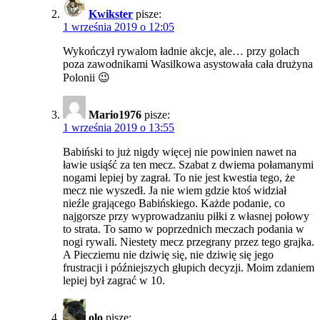
Kwikster
pisze:
1 września 2019 o 12:05
Wykończył rywalom ładnie akcje, ale… przy golach
poza zawodnikami Wasilkowa asystowała cała drużyna
Polonii 😉
Mario1976
pisze:
1 września 2019 o 13:55
Babiński to już nigdy więcej nie powinien nawet na
ławie usiąść za ten mecz. Szabat z dwiema połamanymi
nogami lepiej by zagrał. To nie jest kwestia tego, że
mecz nie wyszedł. Ja nie wiem gdzie ktoś widział
nieźle grającego Babińskiego. Każde podanie, co
najgorsze przy wyprowadzaniu piłki z własnej połowy
to strata. To samo w poprzednich meczach podania w
nogi rywali. Niestety mecz przegrany przez tego grajka.
A Piecziemu nie dziwię się, nie dziwię się jego
frustracji i późniejszych głupich decyzji. Moim zdaniem
lepiej był zagrać w 10.
olo
pisze: