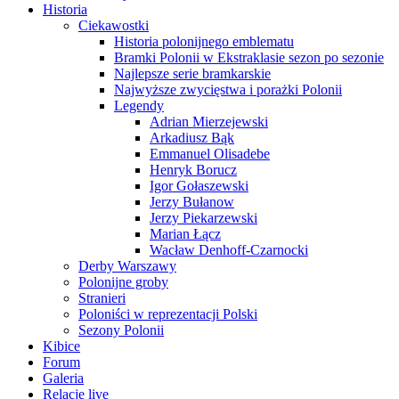
Historia
Ciekawostki
Historia polonijnego emblematu
Bramki Polonii w Ekstraklasie sezon po sezonie
Najlepsze serie bramkarskie
Najwyższe zwycięstwa i porażki Polonii
Legendy
Adrian Mierzejewski
Arkadiusz Bąk
Emmanuel Olisadebe
Henryk Borucz
Igor Gołaszewski
Jerzy Bułanow
Jerzy Piekarzewski
Marian Łącz
Wacław Denhoff-Czarnocki
Derby Warszawy
Polonijne groby
Stranieri
Poloniści w reprezentacji Polski
Sezony Polonii
Kibice
Forum
Galeria
Relacje live