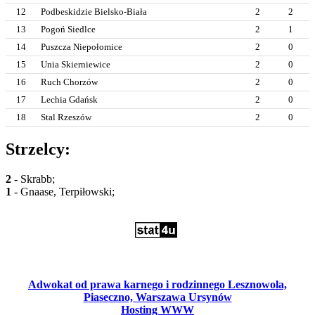
12
Podbeskidzie Bielsko-Biała
2
2
13
Pogoń Siedlce
2
1
14
Puszcza Niepołomice
2
0
15
Unia Skierniewice
2
0
16
Ruch Chorzów
2
0
17
Lechia Gdańsk
2
0
18
Stal Rzeszów
2
0
Strzelcy:
2
- Skrabb;
1
- Gnaase, Terpiłowski;
Adwokat od prawa karnego i rodzinnego Lesznowola,
Piaseczno, Warszawa Ursynów
Hosting WWW