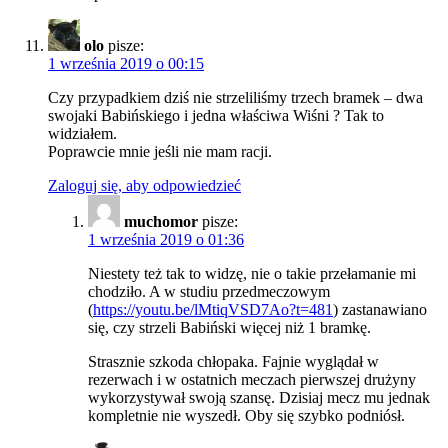
olo
pisze:
1 września 2019 o 00:15
Czy przypadkiem dziś nie strzeliliśmy trzech bramek – dwa
swojaki Babińskiego i jedna właściwa Wiśni ? Tak to
widziałem.
Poprawcie mnie jeśli nie mam racji.
Zaloguj się, aby odpowiedzieć
muchomor
pisze:
1 września 2019 o 01:36
Niestety też tak to widzę, nie o takie przełamanie mi
chodziło. A w studiu przedmeczowym
(
https://youtu.be/lMtiqVSD7Ao?t=481
) zastanawiano
się, czy strzeli Babiński więcej niż 1 bramkę.
Strasznie szkoda chłopaka. Fajnie wyglądał w
rezerwach i w ostatnich meczach pierwszej drużyny
wykorzystywał swoją szansę. Dzisiaj mecz mu jednak
kompletnie nie wyszedł. Oby się szybko podniósł.