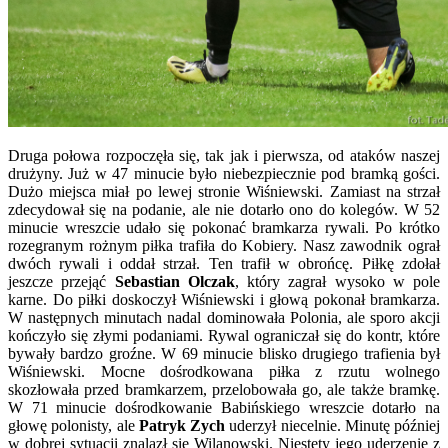
Druga połowa rozpoczęła się, tak jak i pierwsza, od ataków naszej
drużyny. Już w 47 minucie było niebezpiecznie pod bramką gości.
Dużo miejsca miał po lewej stronie Wiśniewski. Zamiast na strzał
zdecydował się na podanie, ale nie dotarło ono do kolegów. W 52
minucie wreszcie udało się pokonać bramkarza rywali. Po krótko
rozegranym rożnym piłka trafiła do Kobiery. Nasz zawodnik ograł
dwóch rywali i oddał strzał. Ten trafił w obrońcę. Piłkę zdołał
jeszcze przejąć
Sebastian Olczak
, który zagrał wysoko w pole
karne. Do piłki doskoczył Wiśniewski i głową pokonał bramkarza.
W następnych minutach nadal dominowała Polonia, ale sporo akcji
kończyło się złymi podaniami. Rywal ograniczał się do kontr, które
bywały bardzo groźne. W 69 minucie blisko drugiego trafienia był
Wiśniewski. Mocne dośrodkowana piłka z rzutu wolnego
skozłowała przed bramkarzem, przelobowała go, ale także bramkę.
W 71 minucie dośrodkowanie Babińskiego wreszcie dotarło na
głowę polonisty, ale
Patryk Zych
uderzył niecelnie. Minutę później
w dobrej sytuacji znalazł się Wilanowski. Niestety jego uderzenie z