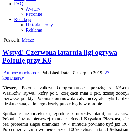
FAQ
Avatary
Patronite
Redakcja
Historia strony
Reklama
Posted in
Mecze
Wstyd! Czerwona latarnia ligi ogrywa
Polonię przy K6
Author:
muchomor
Published Date:
31 sierpnia 2019
27
do
komentarzy
Wstyd!
Niestety Polonia zalicza kompromitującą porażkę z KS-em
Czerwona
Wasilków. Rywal, który po 5 kolejkach miał 0 pkt, dzisiaj zdobył
latarnia
pierwsze punkty. Polonia dominowała cały mecz, ale była bardzo
ligi
nieskuteczna, a do tego doszły proste błędy w obronie.
ogrywa
Polonię
Spotkanie rozpoczęło się zgodnie z oczekiwaniami, od ataków
przy
Polonii. Już w pierwszej minucie uderzał
Krystian Pieczara
, ale
K6
bez problemu złapał bramkarz. W 4 minucie powinno być już 1:0.
Po centrze z rzutu wolnego przed 100% sytuacją stanął
Sebastian