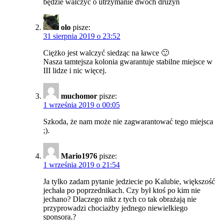
będzie walczyć o utrzymanie dwóch drużyn
olo
pisze:
31 sierpnia 2019 o 23:52
Ciężko jest walczyć siedząc na ławce 🙂
Nasza tamtejsza kolonia gwarantuje stabilne miejsce w
III lidze i nic więcej.
muchomor
pisze:
1 września 2019 o 00:05
Szkoda, że nam może nie zagwarantować tego miejsca
;).
Mario1976
pisze:
1 września 2019 o 21:54
Ja tylko zadam pytanie jedziecie po Kalubie, większość
jechała po poprzednikach. Czy był ktoś po kim nie
jechano? Dlaczego nikt z tych co tak obrażają nie
przyprowadzi chociażby jednego niewielkiego
sponsora.?