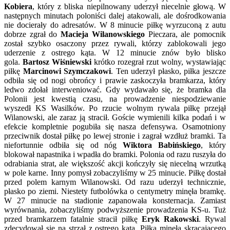
Kobiera
, który z bliska niepilnowany uderzył niecelnie głową. W
następnych minutach poloniści dalej atakowali, ale dośrodkowania
nie docierały do adresatów. W 8 minucie piłkę wyrzuconą z autu
dobrze zgrał do
Macieja Wilanowskiego
Pieczara, ale pomocnik
został szybko osaczony przez rywali, którzy zablokowali jego
uderzenie z ostrego kąta. W 12 minucie znów było blisko
gola.
Bartosz Wiśniewski
krótko rozegrał rzut wolny, wystawiając
piłkę
Marcinowi Szymczakowi
. Ten uderzył płasko, piłka jeszcze
odbiła się od nogi obrońcy i prawie zaskoczyła bramkarza, który
ledwo zdołał interweniować. Gdy wydawało się, że bramka dla
Polonii jest kwestią czasu, na prowadzenie niespodziewanie
wyszedł KS Wasilków. Po rzucie wolnym rywala piłkę przejął
Wilanowski, ale zaraz ją stracił. Goście wymienili kilka podań i w
efekcie kompletnie pogubiła się nasza defensywa. Osamotniony
przeciwnik dostał piłkę po lewej stronie i zagrał wzdłuż bramki. Ta
niefortunnie odbiła się od nóg
Wiktora Babińskiego
, który
blokował napastnika i wpadła do bramki. Polonia od razu ruszyła do
odrabiania strat, ale większość akcji kończyły się niecelną wrzutką
w pole karne. Inny pomysł zobaczyliśmy w 25 minucie. Piłkę dostał
przed polem karnym Wilanowski. Od razu uderzył technicznie,
płasko po ziemi. Niestety futbolówka o centymetry minęła bramkę.
W 27 minucie na stadionie zapanowała konsternacja. Zamiast
wyrównania, zobaczyliśmy podwyższenie prowadzenia KS-u. Tuż
przed bramkarzem fatalnie stracił piłkę
Eryk Rakowski
. Rywal
zdecydował się na strzał z ostrego kąta. Piłka minęła skracającego