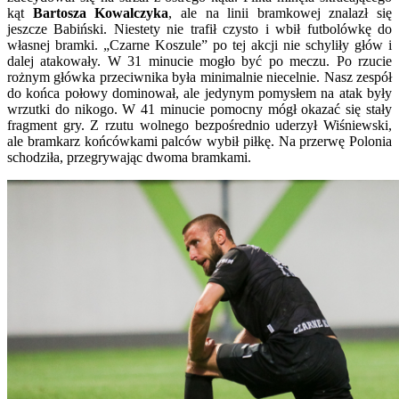
kąt
Bartosza Kowalczyka
, ale na linii bramkowej znalazł się
jeszcze Babiński. Niestety nie trafił czysto i wbił futbolówkę do
własnej bramki. „Czarne Koszule” po tej akcji nie schyliły głów i
dalej atakowały. W 31 minucie mogło być po meczu. Po rzucie
rożnym główka przeciwnika była minimalnie niecelnie. Nasz zespół
do końca połowy dominował, ale jedynym pomysłem na atak były
wrzutki do nikogo. W 41 minucie pomocny mógł okazać się stały
fragment gry. Z rzutu wolnego bezpośrednio uderzył Wiśniewski,
ale bramkarz końcówkami palców wybił piłkę. Na przerwę Polonia
schodziła, przegrywając dwoma bramkami.