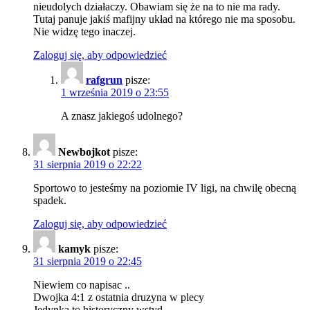
nieudolych działaczy. Obawiam się że na to nie ma rady.
Tutaj panuje jakiś mafijny układ na którego nie ma sposobu.
Nie widzę tego inaczej.
Zaloguj się, aby odpowiedzieć
rafgrun
pisze:
1 września 2019 o 23:55
A znasz jakiegoś udolnego?
Newbojkot
pisze:
31 sierpnia 2019 o 22:22
Sportowo to jesteśmy na poziomie IV ligi, na chwilę obecną
spadek.
Zaloguj się, aby odpowiedzieć
kamyk
pisze:
31 sierpnia 2019 o 22:45
Niewiem co napisac ..
Dwojka 4:1 z ostatnia druzyna w plecy
Jedynka to historyczny wstyd ….