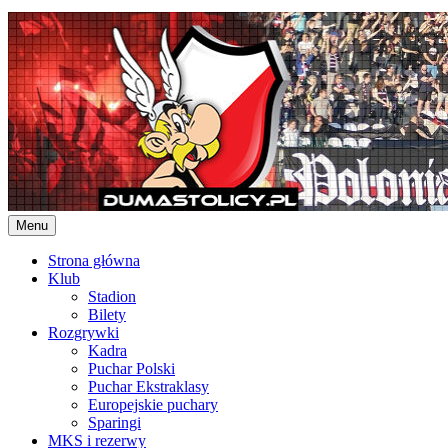
Skip
to
content
Menu
Strona główna
Klub
Stadion
Bilety
Rozgrywki
Kadra
Puchar Polski
Puchar Ekstraklasy
Europejskie puchary
Sparingi
MKS i rezerwy