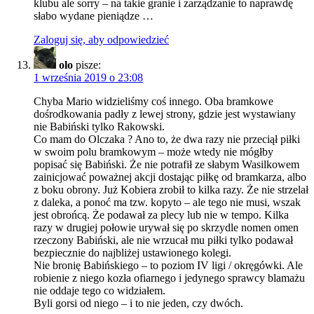
klubu ale sorry – na takie granie i zarządzanie to naprawdę
słabo wydane pieniądze …
Zaloguj się, aby odpowiedzieć
olo
pisze:
1 września 2019 o 23:08
Chyba Mario widzieliśmy coś innego. Oba bramkowe
dośrodkowania padły z lewej strony, gdzie jest wystawiany
nie Babiński tylko Rakowski.
Co mam do Olczaka ? Ano to, że dwa razy nie przeciął piłki
w swoim polu bramkowym – może wtedy nie mógłby
popisać się Babiński. Że nie potrafił ze słabym Wasilkowem
zainicjować poważnej akcji dostając piłkę od bramkarza, albo
z boku obrony. Już Kobiera zrobił to kilka razy. Że nie strzelał
z daleka, a ponoć ma tzw. kopyto – ale tego nie musi, wszak
jest obrońcą. Że podawał za plecy lub nie w tempo. Kilka
razy w drugiej połowie urywał się po skrzydle nomen omen
rzeczony Babiński, ale nie wrzucał mu piłki tylko podawał
bezpiecznie do najbliżej ustawionego kolegi.
Nie bronię Babińskiego – to poziom IV ligi / okręgówki. Ale
robienie z niego kozła ofiarnego i jedynego sprawcy blamażu
nie oddaje tego co widziałem.
Byli gorsi od niego – i to nie jeden, czy dwóch.