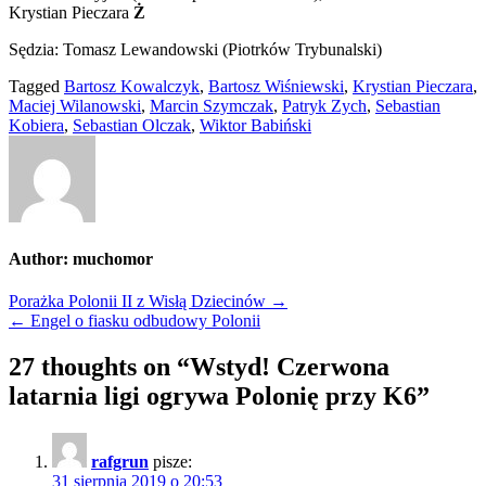
Krystian Pieczara
Ż
Sędzia: Tomasz Lewandowski (Piotrków Trybunalski)
Tagged
Bartosz Kowalczyk
,
Bartosz Wiśniewski
,
Krystian Pieczara
,
Maciej Wilanowski
,
Marcin Szymczak
,
Patryk Zych
,
Sebastian
Kobiera
,
Sebastian Olczak
,
Wiktor Babiński
Author:
muchomor
Nawigacja
Porażka Polonii II z Wisłą Dziecinów →
← Engel o fiasku odbudowy Polonii
wpisu
27 thoughts on “
Wstyd! Czerwona
latarnia ligi ogrywa Polonię przy K6
”
rafgrun
pisze:
31 sierpnia 2019 o 20:53