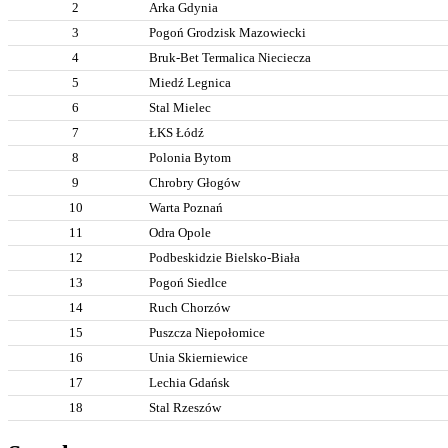
2
Arka Gdynia
3
Pogoń Grodzisk Mazowiecki
4
Bruk-Bet Termalica Nieciecza
5
Miedź Legnica
6
Stal Mielec
7
ŁKS Łódź
8
Polonia Bytom
9
Chrobry Głogów
10
Warta Poznań
11
Odra Opole
12
Podbeskidzie Bielsko-Biała
13
Pogoń Siedlce
14
Ruch Chorzów
15
Puszcza Niepołomice
16
Unia Skierniewice
17
Lechia Gdańsk
18
Stal Rzeszów