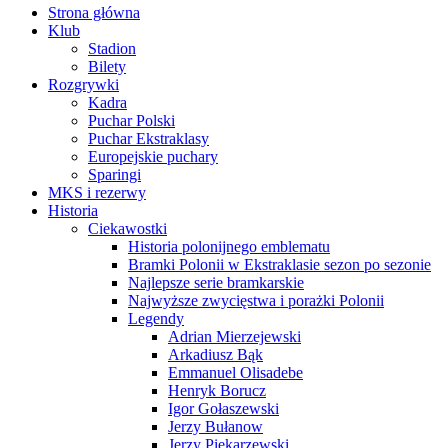
Strona główna
Klub
Stadion
Bilety
Rozgrywki
Kadra
Puchar Polski
Puchar Ekstraklasy
Europejskie puchary
Sparingi
MKS i rezerwy
Historia
Ciekawostki
Historia polonijnego emblematu
Bramki Polonii w Ekstraklasie sezon po sezonie
Najlepsze serie bramkarskie
Najwyższe zwycięstwa i porażki Polonii
Legendy
Adrian Mierzejewski
Arkadiusz Bąk
Emmanuel Olisadebe
Henryk Borucz
Igor Gołaszewski
Jerzy Bułanow
Jerzy Piekarzewski