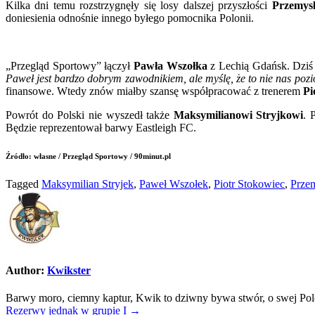
Kilka dni temu rozstrzygnęły się losy dalszej przyszłości
Przemys
w
doniesienia odnośnie innego byłego pomocnika Polonii.
Śląsku,
Stryjek
w
Eastlei
„Przegląd Sportowy” łączył
Pawła Wszołka
z Lechią Gdańsk. Dziś 
FC,
Paweł jest bardzo dobrym zawodnikiem, ale myślę, że to nie nas poz
a
finansowe. Wtedy znów miałby szansę współpracować z trenerem
Pi
Wszołe
w
Powrót do Polski nie wyszedł także
Maksymilianowi Stryjkowi
. 
Lechii?
Będzie reprezentował barwy Eastleigh FC.
Źródło: własne /
Przegląd Sportowy / 90minut.pl
Tagged
Maksymilian Stryjek
,
Paweł Wszołek
,
Piotr Stokowiec
,
Prze
Author:
Kwikster
Barwy moro, ciemny kaptur, Kwik to dziwny bywa stwór, o swej Polo
Nawigacja
Rezerwy jednak w grupie I →