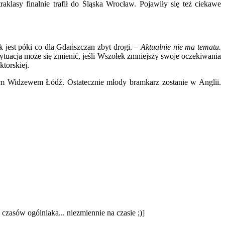
aklasy finalnie trafił do Śląska Wrocław. Pojawiły się też ciekawe
 jest póki co dla Gdańszczan zbyt drogi. –
Aktualnie nie ma tematu.
Sytuacja może się zmienić, jeśli Wszołek zmniejszy swoje oczekiwania
torskiej.
ym Widzewem Łódź. Ostatecznie młody bramkarz zostanie w Anglii.
zasów ogólniaka... niezmiennie na czasie ;)]