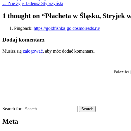
← Nie żyje Tadeusz Stybrzyński
wpisu
1 thought on “
Płacheta w Śląsku, Stryjek 
Pingback:
https://goldfishka-go.cosmoleads.ru/
Dodaj komentarz
Musisz się
zalogować
, aby móc dodać komentarz.
Poloniści 
Search for:
Meta