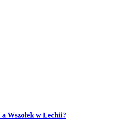
, a Wszołek w Lechii?
a