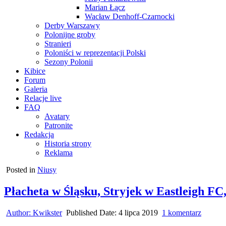
Marian Łącz
Wacław Denhoff-Czarnocki
Derby Warszawy
Polonijne groby
Stranieri
Poloniści w reprezentacji Polski
Sezony Polonii
Kibice
Forum
Galeria
Relacje live
FAQ
Avatary
Patronite
Redakcja
Historia strony
Reklama
Posted in
Niusy
Płacheta w Śląsku, Stryjek w Eastleigh FC
do
Author:
Kwikster
Published Date:
4 lipca 2019
1 komentarz
Płachet