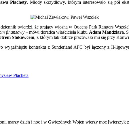
ława Płachety
. Młody skrzydłowy, którym interesowało się pół ekstr
gh
dziennik twierdzi, że grający wiosną w Queens Park Rangers Wszołek
iom finansowy
– mówi doradca właściciela klubu
Adam Mandziara
. 
otrem Stokowcem
, z którym tak dobrze pracowało mu się przy Konwik
k
Po wygaśnięciu kontraktu z Sunderland AFC był łączony z II-ligow
mysław Płacheta
nii marzy dzień i noc i w Gwiezdnych Wojen wierzy moc [wierszyk z c