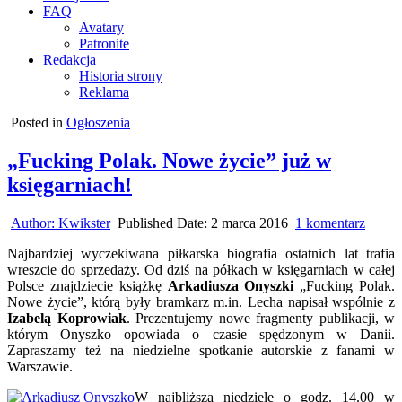
FAQ
Avatary
Patronite
Redakcja
Historia strony
Reklama
Posted in
Ogłoszenia
„Fucking Polak. Nowe życie” już w
księgarniach!
do
Author:
Kwikster
Published Date:
2 marca 2016
1 komentarz
„Fuck
Najbardziej wyczekiwana piłkarska biografia ostatnich lat trafia
Polak.
wreszcie do sprzedaży. Od dziś na półkach w księgarniach w całej
Nowe
Polsce znajdziecie książkę
Arkadiusza Onyszki
„Fucking Polak.
życie”
Nowe życie”, którą były bramkarz m.in. Lecha napisał wspólnie z
już
Izabelą Koprowiak
. Prezentujemy nowe fragmenty publikacji, w
w
którym Onyszko opowiada o czasie spędzonym w Danii.
księga
Zapraszamy też na niedzielne spotkanie autorskie z fanami w
Warszawie.
W najbliższą niedzielę o godz. 14.00 w