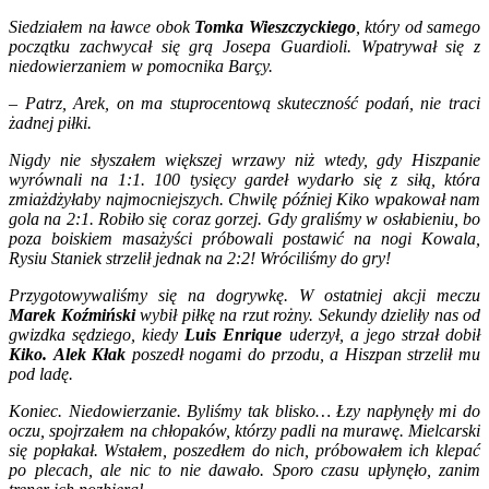
Siedziałem na ławce obok
Tomka Wieszczyckiego
, który od samego
początku zachwycał się grą Josepa Guardioli. Wpatrywał się z
niedowierzaniem w pomocnika Barçy.
– Patrz, Arek, on ma stuprocentową skuteczność podań, nie traci
żadnej piłki.
Nigdy nie słyszałem większej wrzawy niż wtedy, gdy Hiszpanie
wyrównali na 1:1. 100 tysięcy gardeł wydarło się z siłą, która
zmiażdżyłaby najmocniejszych. Chwilę później Kiko wpakował nam
gola na 2:1. Robiło się coraz gorzej. Gdy graliśmy w osłabieniu, bo
poza boiskiem masażyści próbowali postawić na nogi Kowala,
Rysiu Staniek strzelił jednak na 2:2! Wróciliśmy do gry!
Przygotowywaliśmy się na dogrywkę. W ostatniej akcji meczu
Marek Koźmiński
wybił piłkę na rzut rożny. Sekundy dzieliły nas od
gwizdka sędziego, kiedy
Luis Enrique
uderzył, a jego strzał dobił
Kiko.
Alek Kłak
poszedł nogami do przodu, a Hiszpan strzelił mu
pod ladę.
Koniec. Niedowierzanie. Byliśmy tak blisko… Łzy napłynęły mi do
oczu, spojrzałem na chłopaków, którzy padli na murawę. Mielcarski
się popłakał. Wstałem, poszedłem do nich, próbowałem ich klepać
po plecach, ale nic to nie dawało. Sporo czasu upłynęło, zanim