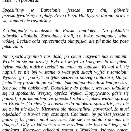
trener ich pozbierał.
Spędziliśmy w Barcelonie jeszcze trzy dni, głównie
przesiadywaliśmy na plaży. Piwo i Pizza Hut były za darmo, prawie
się stamtąd nie ruszaliśmy.
Z olimpiady wracaliśmy do Polski samolotem. Na pokładzie
zabrakło alkoholu. Zawodnicy brali, co było: szampana, wino,
wódkę. Leciała cała reprezentacja olimpijska, ale pił mało kto poza
piłkarzami.
Inni sportowcy mieli nas dość, po cichu nazywali nas chamami.
Wcale im się nie dziwię. Było mi wstyd za kolegów. Ja nie piłem,
byłem młody, rodzice czekali na mnie na lotnisku. Kowal tak się
napruł, że nie był w stanie o własnych siłach wyjść z samolotu.
Wynieśli go i położyli na tylne siedzenia naszego autokaru, którym
jechaliśmy prosto do prezydenta. Jako najmłodszy dostałem przykaz,
żeby się nim opiekować. Dotarliśmy do pałacu, wszyscy udaliśmy
się na spotkanie. Wszyscy oprócz Wojtka. Dopytywano, gdzie się
podział, a ja kłamałem, że pojechał załatwić jakieś ważne sprawy
na Bródnie. Co chwilę schodziłem do autokaru sprawdzić, czy nic
się z nim nie dzieje. Kierowca się niecierpliwił, powtarzał, że musi
odjeżdżać, a Kowal cały czas spał. Chciałem, by poleżał jeszcze z
godzinę, by potem miał siły stać. Ale się nie udało i do nas nie
dołączył. Gdy za którymś razem zszedłem, nie było ani jego, ani
autokaru. Kierowca odjechał razem z Wojtkiem, którego potem