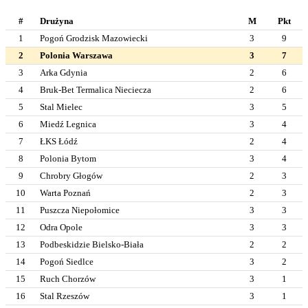
#
Drużyna
M
Pkt
1
Pogoń Grodzisk Mazowiecki
3
9
2
Polonia Warszawa
3
7
3
Arka Gdynia
2
6
4
Bruk-Bet Termalica Nieciecza
2
6
5
Stal Mielec
3
5
6
Miedź Legnica
3
4
7
ŁKS Łódź
2
4
8
Polonia Bytom
3
4
9
Chrobry Głogów
2
3
10
Warta Poznań
2
3
11
Puszcza Niepołomice
3
3
12
Odra Opole
3
3
13
Podbeskidzie Bielsko-Biała
2
2
14
Pogoń Siedlce
3
2
15
Ruch Chorzów
3
1
16
Stal Rzeszów
3
1