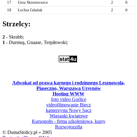
17
Unia Skierniewice
2
0
18
Lechia Gdańsk
2
0
Strzelcy:
2
- Skrabb;
1
- Durmuş, Gnaase, Terpiłowski;
Adwokat od prawa karnego i rodzinnego Lesznowola,
Piaseczno, Warszawa Ursynów
Hosting WWW
foto video Gorlice
videofilmowanie Biecz
kamerzysta Nowy Sącz
Wiązanki kwiatowe
Kursopolis - firma szkoleniowa, kursy
Rozwojozofia
© DumaStolicy.pl » 2005