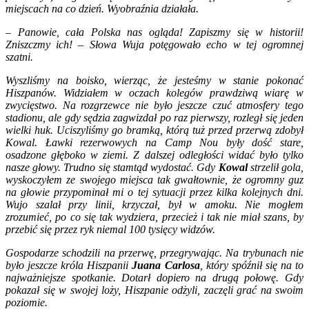
miejscach na co dzień. Wyobraźnia działała.
– Panowie, cała Polska nas ogląda! Zapiszmy się w historii!
Zniszczmy ich! – Słowa Wuja potęgowało echo w tej ogromnej
szatni.
Wyszliśmy na boisko, wierząc, że jesteśmy w stanie pokonać
Hiszpanów. Widziałem w oczach kolegów prawdziwą wiarę w
zwycięstwo. Na rozgrzewce nie było jeszcze czuć atmosfery tego
stadionu, ale gdy sędzia zagwizdał po raz pierwszy, rozległ się jeden
wielki huk. Uciszyliśmy go bramką, którą tuż przed przerwą zdobył
Kowal. Ławki rezerwowych na Camp Nou były dość stare,
osadzone głęboko w ziemi. Z dalszej odległości widać było tylko
nasze głowy. Trudno się stamtąd wydostać. Gdy
Kowal
strzelił gola,
wyskoczyłem ze swojego miejsca tak gwałtownie, że ogromny guz
na głowie przypominał mi o tej sytuacji przez kilka kolejnych dni.
Wujo szalał przy linii, krzyczał, był w amoku. Nie mogłem
zrozumieć, po co się tak wydziera, przecież i tak nie miał szans, by
przebić się przez ryk niemal 100 tysięcy widzów.
Gospodarze schodzili na przerwę, przegrywając. Na trybunach nie
było jeszcze króla Hiszpanii
Juana Carlosa
, który spóźnił się na to
najważniejsze spotkanie. Dotarł dopiero na drugą połowę. Gdy
pokazał się w swojej loży, Hiszpanie odżyli, zaczęli grać na swoim
poziomie.