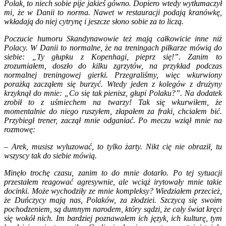
Polak, to niech sobie pije jakieś gówno. Dopiero wtedy wytłumaczył
mi, że w Danii to norma. Nawet w restauracji podają kranówkę,
wkładają do niej cytrynę i jeszcze słono sobie za to liczą.
Poczucie humoru Skandynawowie też mają całkowicie inne niż
Polacy. W Danii to normalne, że na treningach piłkarze mówią do
siebie: „Ty głupku z Kopenhagi, pieprz się!”. Zanim to
zrozumiałem, doszło do kilku zgrzytów, na przykład podczas
normalnej treningowej gierki. Przegraliśmy, więc wkurwiony
porażką zacząłem się burzyć. Wtedy jeden z kolegów z drużyny
krzyknął do mnie: „Co się tak pienisz, głupi Polaku?”. Na dodatek
zrobił to z uśmiechem na twarzy! Tak się wkurwiłem, że
momentalnie do niego ruszyłem, złapałem za fraki, chciałem bić.
Przybiegł trener, zaczął mnie odganiać. Po meczu wziął mnie na
rozmowę:
– Arek, musisz wyluzować, to tylko żarty. Nikt cię nie obraził, tu
wszyscy tak do siebie mówią.
Minęło trochę czasu, zanim to do mnie dotarło. Po tej sytuacji
przestałem reagować agresywnie, ale wciąż irytowały mnie takie
docinki. Może wychodziły ze mnie kompleksy? Wiedziałem przecież,
że Duńczycy mają nas, Polaków, za złodziei. Szczycą się swoim
pochodzeniem, są dumnym narodem, który sądzi, że cały świat kręci
się wokół nich. Im bardziej poznawałem ich język, ich kulturę, tym