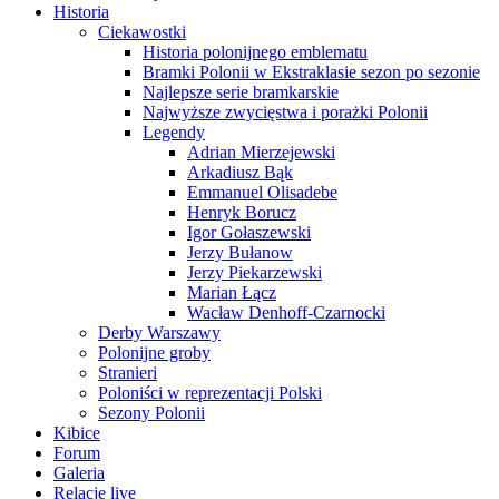
Historia
Ciekawostki
Historia polonijnego emblematu
Bramki Polonii w Ekstraklasie sezon po sezonie
Najlepsze serie bramkarskie
Najwyższe zwycięstwa i porażki Polonii
Legendy
Adrian Mierzejewski
Arkadiusz Bąk
Emmanuel Olisadebe
Henryk Borucz
Igor Gołaszewski
Jerzy Bułanow
Jerzy Piekarzewski
Marian Łącz
Wacław Denhoff-Czarnocki
Derby Warszawy
Polonijne groby
Stranieri
Poloniści w reprezentacji Polski
Sezony Polonii
Kibice
Forum
Galeria
Relacje live