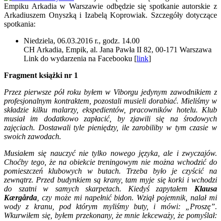
Empiku Arkadia w Warszawie odbędzie się spotkanie autorskie z
Arkadiuszem Onyszką i Izabelą Koprowiak. Szczegóły dotyczące
spotkania:
Niedziela, 06.03.2016 r., godz. 14.00
CH Arkadia, Empik, al. Jana Pawła II 82, 00-171 Warszawa
Link do wydarzenia na Facebooku [
link
]
Fragment książki nr 1
Przez pierwsze pół roku byłem w Viborgu jedynym zawodnikiem z
profesjonalnym kontraktem, pozostali musieli dorabiać. Mieliśmy w
składzie kilku malarzy, ekspedientów, pracowników hotelu. Klub
musiał im dodatkowo zapłacić, by zjawili się na środowych
zajęciach. Dostawali tyle pieniędzy, ile zarobiliby w tym czasie w
swoich zawodach.
Musiałem się nauczyć nie tylko nowego języka, ale i zwyczajów.
Choćby tego, że na obiekcie treningowym nie można wchodzić do
pomieszczeń klubowych w butach. Trzeba było je czyścić na
zewnątrz. Przed budynkiem są krany, tam myje się korki i wchodzi
do szatni w samych skarpetach. Kiedyś zapytałem
Klausa
Kærgårda
, czy może mi napełnić bidon. Wziął pojemnik, nalał mi
wody z kranu, pod którym myliśmy buty, i mówi: „Proszę”.
Wkurwiłem się, byłem przekonany, że mnie lekceważy, że pomyślał: