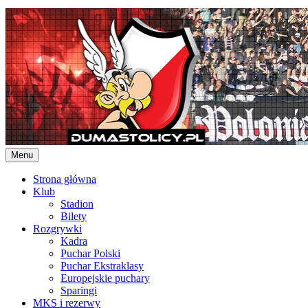
Skip
to
content
Menu
Strona główna
Klub
Stadion
Bilety
Rozgrywki
Kadra
Puchar Polski
Puchar Ekstraklasy
Europejskie puchary
Sparingi
MKS i rezerwy