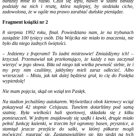
bardziej mnie to raziło. Czuli się lepsi, nawet w szatni istniały
podziały na nich i resztę, która najlepiej, by siedziała cicho,
zadowolona, że w ogóle ma prawo zarabiać duńskie pieniądze.
Fragment książki nr 2
8 sierpnia 1992 roku, finał. Powiedziano nam, że na trybunach
zasiądzie 100 tysięcy osób. Dla Wójcika nie miało to znaczenia, nie
było dla niego żadnych świętości.
– Jedziemy z frajerami! To żadni mistrzowie! Zmiażdżymy ich! –
krzyczał. Przemawiał tak przekonująco, że każdy z nas zaczynał
wierzyć w jego słowa. Biła od niego tak wielka pewność siebie, że i
my przy nim czuliśmy, jakbyśmy mieli zaraz odlecieć. Albo
wrzeszczał: – Misiu, jak tak dalej będziesz grał, to cię do Pasłęka
wypierdolę!
Nie mam pojęcia, skąd on wziął ten Pasłęk.
Na stadion jechaliśmy autokarem. Wyświetlacz obok kierowcy wciąż
pokazywał 42 stopnie Celsjusza. Tunelem dotarliśmy pod samą
szatnię. Była wielkości hali sportowej, składała się z kilku
pomieszczeń. W jednym znajdowały się szafki i ławki, drugie miało
pełnić funkcję łazienki, w trzecim był ogromny basen, prysznice, a
stamtąd jeszcze przejście do salki, w której piłkarze mogli
poćwiczyć, rozgrzać się. Zastanawialiśmy się, kto siedzi na tych