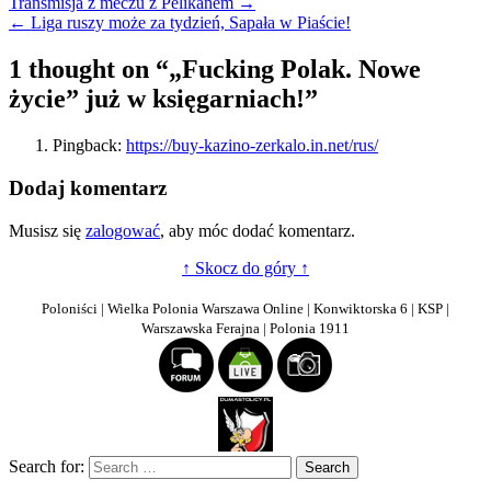
Nawigacja
Transmisja z meczu z Pelikanem →
← Liga ruszy może za tydzień, Sapała w Piaście!
wpisu
1 thought on “
„Fucking Polak. Nowe
życie” już w księgarniach!
”
Pingback:
https://buy-kazino-zerkalo.in.net/rus/
Dodaj komentarz
Musisz się
zalogować
, aby móc dodać komentarz.
↑ Skocz do góry ↑
Poloniści | Wielka Polonia Warszawa Online | Konwiktorska 6 | KSP |
Warszawska Ferajna | Polonia 1911
Search for: