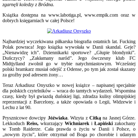
zgarnęli koledzy z Bródna.
Książka dostępna na www.labotiga.pl, www.empik.com oraz w
dobrych księgarniach w całej Polsce!
Najbardziej wyczekiwana piłkarska biografia ostatnich lat. Fucking
Polak powraca! Jego książka wywołała w Danii skandal. Geje?
„Nienawidzę ich”. Dziennikarki sportowe? „Głupie blondynki”.
Duńczycy? „Zakłamany naród”. Jego ówczesny klub FC
Midtjylland zwolnił go w trybie natychmiastowym. Wcześniej
polski bramkarz musiał odejść z Odense, po tym jak został skazany
za groźby pod adresem żony…
Teraz Arkadiusz Onyszko w nowej książce – napisanej specjalnie
dla polskich czytelników – wraca do tamtych wydarzeń. Wspomina
czasy, kiedy był gwiazdą duńskiej ligi, zdradza kulisy olimpijskiej
reprezentacji z Barcelony, a także opowiada o Legii, Widzewie i
Lechu z lat 90.
Prysznicowe dowcipy
Jóźwiaka
. Wizyta z
Citką
na Jasnej Górze.
Lekkoduch
Reiss,
wkurzający
Wichniarek
i
Łapiński
zakochany
w Tomb Raiderze. Cała prawda o życiu w Danii i Polsce, o
„nowym życiu”, które otrzymał od Boga po chorobie i udanym