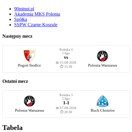
90minut.pl
Akademia MKS Polonia
Spółka
SSPW Czarne Koszule
Następny mecz
Kolejka 4
I liga
vs
📅 15-08-2026
Pogoń Siedlce
Polonia Warszawa
⏱️ 15:30
Ostatni mecz
Kolejka 3
I liga
1-1
📅 07-08-2026
Polonia Warszawa
Ruch Chorzów
⏱️ 20:30
Tabela