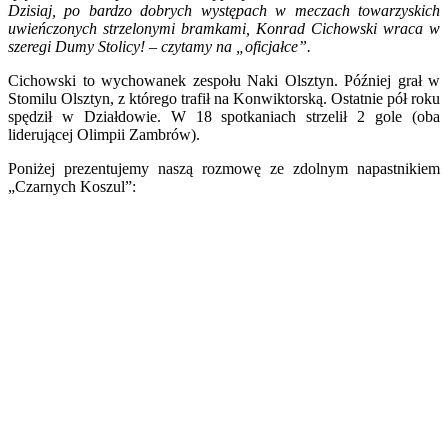
Dzisiaj, po bardzo dobrych występach w meczach towarzyskich
uwieńczonych strzelonymi bramkami, Konrad Cichowski wraca w
szeregi Dumy Stolicy! – czytamy na „oficjałce”.
Cichowski to wychowanek zespołu Naki Olsztyn. Później grał w
Stomilu Olsztyn, z którego trafił na Konwiktorską. Ostatnie pół roku
spędził w Działdowie. W 18 spotkaniach strzelił 2 gole (oba
liderującej Olimpii Zambrów).
Poniżej prezentujemy naszą rozmowę ze zdolnym napastnikiem
„Czarnych Koszul”: