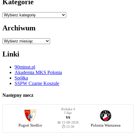
Kategorie
Kategorie
Archiwum
Archiwum
Linki
90minut.pl
Akademia MKS Polonia
Spółka
SSPW Czarne Koszule
Następny mecz
Kolejka 4
I liga
vs
📅 15-08-2026
Pogoń Siedlce
Polonia Warszawa
⏱️ 15:30