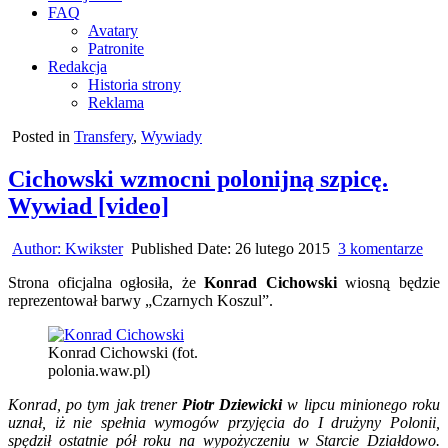
FAQ
Avatary
Patronite
Redakcja
Historia strony
Reklama
Posted in
Transfery
,
Wywiady
Cichowski wzmocni polonijną szpicę.
Wywiad [video]
do
Author:
Kwikster
Published Date:
26 lutego 2015
3 komentarze
Cic
Strona oficjalna ogłosiła, że
Konrad Cichowski
wiosną będzie
wzm
reprezentował barwy „Czarnych Koszul”.
pol
szpi
Wy
Konrad Cichowski (fot.
[vid
polonia.waw.pl)
Konrad, po tym jak trener
Piotr Dziewicki
w lipcu minionego roku
uznał, iż nie spełnia wymogów przyjęcia do I drużyny Polonii,
spędził ostatnie pół roku na wypożyczeniu w Starcie Działdowo.