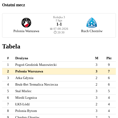
Ostatni mecz
Kolejka 3
I liga
1-1
📅 07-08-2026
Polonia Warszawa
Ruch Chorzów
⏱️ 20:30
Tabela
#
Drużyna
M
Pkt
1
Pogoń Grodzisk Mazowiecki
3
9
2
Polonia Warszawa
3
7
3
Arka Gdynia
2
6
4
Bruk-Bet Termalica Nieciecza
2
6
5
Stal Mielec
3
5
6
Miedź Legnica
3
4
7
ŁKS Łódź
2
4
8
Polonia Bytom
3
4
9
Chrobry Głogów
2
3