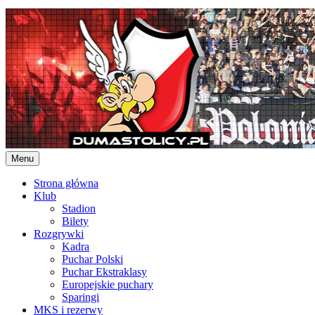
Skip
to
content
Menu
Strona główna
Klub
Stadion
Bilety
Rozgrywki
Kadra
Puchar Polski
Puchar Ekstraklasy
Europejskie puchary
Sparingi
MKS i rezerwy