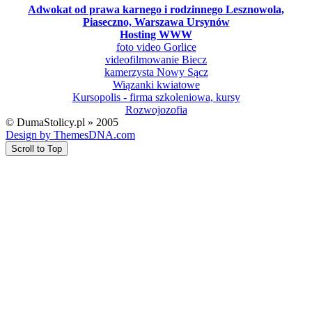
Adwokat od prawa karnego i rodzinnego Lesznowola,
Piaseczno, Warszawa Ursynów
Hosting WWW
foto video Gorlice
videofilmowanie Biecz
kamerzysta Nowy Sącz
Wiązanki kwiatowe
Kursopolis - firma szkoleniowa, kursy
Rozwojozofia
© DumaStolicy.pl » 2005
Design by ThemesDNA.com
Scroll to Top