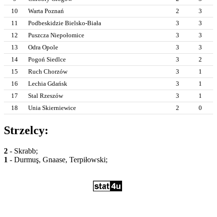
10
Warta Poznań
2
3
11
Podbeskidzie Bielsko-Biała
3
3
12
Puszcza Niepołomice
3
3
13
Odra Opole
3
3
14
Pogoń Siedlce
3
2
15
Ruch Chorzów
3
1
16
Lechia Gdańsk
3
1
17
Stal Rzeszów
3
1
18
Unia Skierniewice
2
0
Strzelcy:
2
- Skrabb;
1
- Durmuş, Gnaase, Terpiłowski;