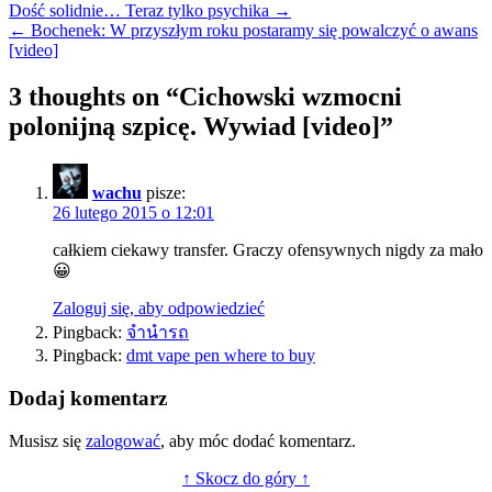
Nawigacja
Dość solidnie… Teraz tylko psychika →
← Bochenek: W przyszłym roku postaramy się powalczyć o awans
wpisu
[video]
3 thoughts on “
Cichowski wzmocni
polonijną szpicę. Wywiad [video]
”
wachu
pisze:
26 lutego 2015 o 12:01
całkiem ciekawy transfer. Graczy ofensywnych nigdy za mało
😀
Zaloguj się, aby odpowiedzieć
Pingback:
จำนำรถ
Pingback:
dmt vape pen where to buy
Dodaj komentarz
Musisz się
zalogować
, aby móc dodać komentarz.
↑ Skocz do góry ↑