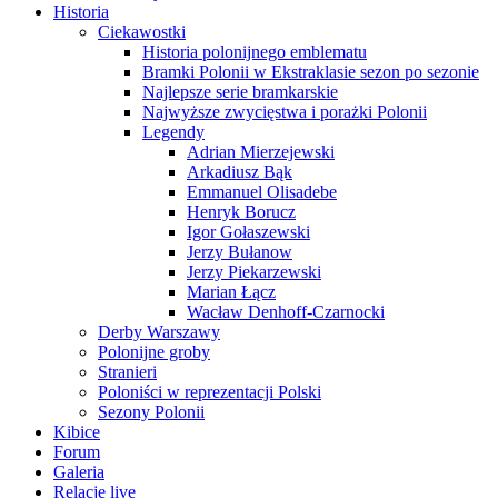
Historia
Ciekawostki
Historia polonijnego emblematu
Bramki Polonii w Ekstraklasie sezon po sezonie
Najlepsze serie bramkarskie
Najwyższe zwycięstwa i porażki Polonii
Legendy
Adrian Mierzejewski
Arkadiusz Bąk
Emmanuel Olisadebe
Henryk Borucz
Igor Gołaszewski
Jerzy Bułanow
Jerzy Piekarzewski
Marian Łącz
Wacław Denhoff-Czarnocki
Derby Warszawy
Polonijne groby
Stranieri
Poloniści w reprezentacji Polski
Sezony Polonii
Kibice
Forum
Galeria
Relacje live