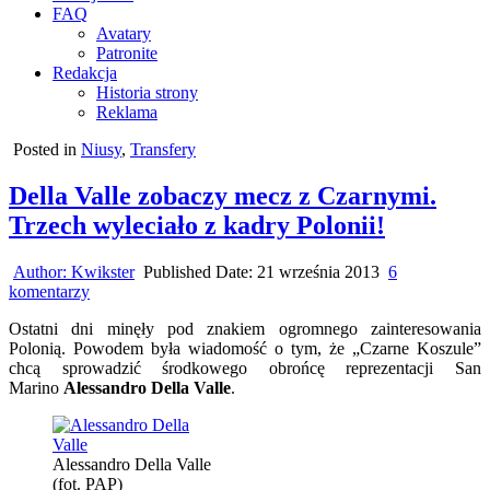
FAQ
Avatary
Patronite
Redakcja
Historia strony
Reklama
Posted in
Niusy
,
Transfery
Della Valle zobaczy mecz z Czarnymi.
Trzech wyleciało z kadry Polonii!
Author:
Kwikster
Published Date:
21 września 2013
6
do
komentarzy
Della
Ostatni dni minęły pod znakiem ogromnego zainteresowania
Valle
Polonią. Powodem była wiadomość o tym, że „Czarne Koszule”
zobaczy
chcą sprowadzić środkowego obrońcę reprezentacji San
mecz
Marino
Alessandro Della Valle
.
z
Czarnymi.
Trzech
wyleciało
Alessandro Della Valle
z
(fot. PAP)
kadry