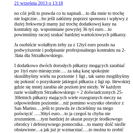
21 września 2013 o 13:18
no cóż jeśli to prawda co tu napisali…to dla mnie to trochę
nie logiczne…bo jeśli załóżmy poprzez sponsora i wpływy z
dużej frekwencji mamy już trochę dodatkowej kasy na
kontrakty np. wspomniane powyżej 36 tyś euro…to
powinniśmy raczej szukać bardziej wartościowych piłkarzy.
Ja osobiście wolałbym żeby za z 12tyś euro poszło na
podwyższenie i podpisanie profesjonalnego kontraktu na 2-
3lata dla Strzałkowskiego.
I dodatkowo dwóch dorosłych piłkarzy mogących zarabiać
po 1tyś euro miesięcznie…. za taką kasę spokojnie
skusilibyśmy wielu na poziomie 1 ligi , tak samo moglibyśmy
się pokusić o pozyskanie jakiegoś piłkarza z ligi np. litewskiej
gdzie się mniej zarabia ale poziom jest niezły. W każdym
razie wolałbym Strzałkowskiego + 2 doświadczonych 25-
30letnich piłkarzy mających wiele rozegranych meczy na
odpowiednim poziomie…niż pomimo wszystko obrońce z
San Marino….jeśli to prawda że chcieliśmy na niego
poświęcić ….36tyś euro…to ja czegoś tu chyba nie
zrozumiem….tym bardziej że akurat pozycje środkowego
obrońcy i defensywnego pomocnika…to mamy dość nieźle
obstawione…a jak już je wzmacniać….to można to zrobić