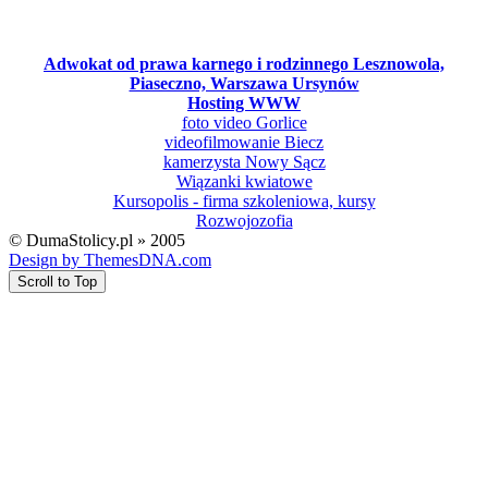
Adwokat od prawa karnego i rodzinnego Lesznowola,
Piaseczno, Warszawa Ursynów
Hosting WWW
foto video Gorlice
videofilmowanie Biecz
kamerzysta Nowy Sącz
Wiązanki kwiatowe
Kursopolis - firma szkoleniowa, kursy
Rozwojozofia
© DumaStolicy.pl » 2005
Design by ThemesDNA.com
Scroll to Top