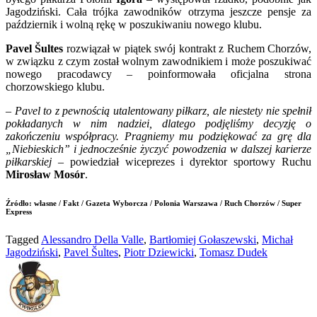
Jagodziński. Cała trójka zawodników otrzyma jeszcze pensje za
październik i wolną rękę w poszukiwaniu nowego klubu.
Pavel Šultes
rozwiązał w piątek swój kontrakt z Ruchem Chorzów,
w związku z czym został wolnym zawodnikiem i może poszukiwać
nowego pracodawcy – poinformowała oficjalna strona
chorzowskiego klubu.
–
Pavel to z pewnością utalentowany piłkarz, ale niestety nie spełnił
pokładanych w nim nadziei, dlatego podjęliśmy decyzję o
zakończeniu współpracy. Pragniemy mu podziękować za grę dla
„Niebieskich” i jednocześnie życzyć powodzenia w dalszej karierze
piłkarskiej
– powiedział wiceprezes i dyrektor sportowy Ruchu
Mirosław Mosór
.
Źródło: własne / Fakt / Gazeta Wyborcza / Polonia Warszawa / Ruch Chorzów / Super
Express
Tagged
Alessandro Della Valle
,
Bartłomiej Gołaszewski
,
Michał
Jagodziński
,
Pavel Šultes
,
Piotr Dziewicki
,
Tomasz Dudek