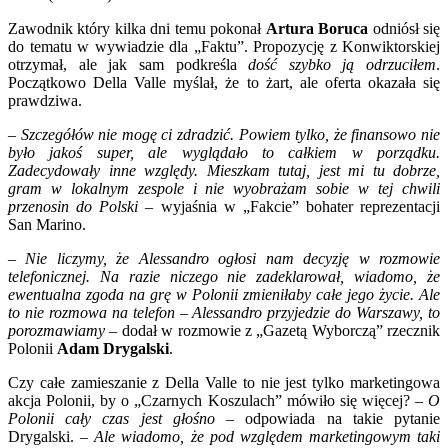
Polonii!
Zawodnik który kilka dni temu pokonał
Artura Boruca
odniósł się
do tematu w wywiadzie dla „Faktu”. Propozycję z Konwiktorskiej
otrzymał, ale jak sam podkreśla
dość szybko ją odrzuciłem
.
Początkowo Della Valle myślał, że to żart, ale oferta okazała się
prawdziwa.
–
Szczegółów nie mogę ci zdradzić. Powiem tylko, że finansowo nie
było jakoś super, ale wyglądało to całkiem w porządku.
Zadecydowały inne względy. Mieszkam tutaj, jest mi tu dobrze,
gram w lokalnym zespole i nie wyobrażam sobie w tej chwili
przenosin do Polski
– wyjaśnia w „Fakcie” bohater reprezentacji
San Marino.
–
Nie liczymy, że Alessandro ogłosi nam decyzję w rozmowie
telefonicznej. Na razie niczego nie zadeklarował, wiadomo, że
ewentualna zgoda na grę w Polonii zmieniłaby całe jego życie. Ale
to nie rozmowa na telefon – Alessandro przyjedzie do Warszawy, to
porozmawiamy
– dodał w rozmowie z „Gazetą Wyborczą” rzecznik
Polonii
Adam Drygalski
.
Czy całe zamieszanie z Della Valle to nie jest tylko marketingowa
akcja Polonii, by o „Czarnych Koszulach” mówiło się więcej? –
O
Polonii cały czas jest głośno
– odpowiada na takie pytanie
Drygalski. –
Ale wiadomo, że pod względem marketingowym taki