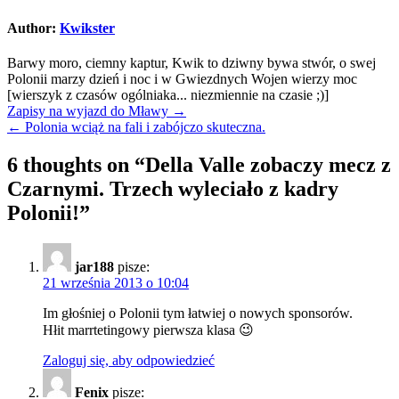
Author:
Kwikster
Barwy moro, ciemny kaptur, Kwik to dziwny bywa stwór, o swej
Polonii marzy dzień i noc i w Gwiezdnych Wojen wierzy moc
[wierszyk z czasów ogólniaka... niezmiennie na czasie ;)]
Nawigacja
Zapisy na wyjazd do Mławy →
← Polonia wciąż na fali i zabójczo skuteczna.
wpisu
6 thoughts on “
Della Valle zobaczy mecz z
Czarnymi. Trzech wyleciało z kadry
Polonii!
”
jar188
pisze:
21 września 2013 o 10:04
Im głośniej o Polonii tym łatwiej o nowych sponsorów.
Hłit marrtetingowy pierwsza klasa 😉
Zaloguj się, aby odpowiedzieć
Fenix
pisze: