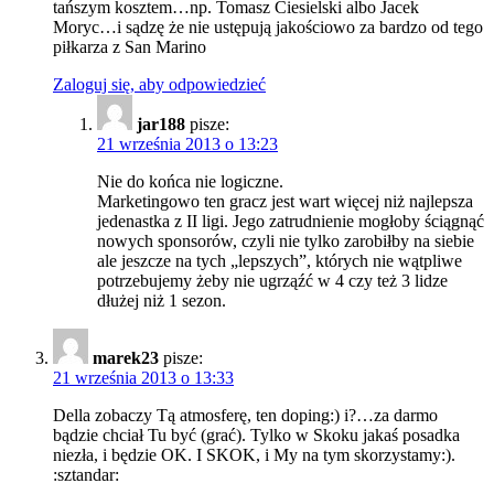
tańszym kosztem…np. Tomasz Ciesielski albo Jacek
Moryc…i sądzę że nie ustępują jakościowo za bardzo od tego
piłkarza z San Marino
Zaloguj się, aby odpowiedzieć
jar188
pisze:
21 września 2013 o 13:23
Nie do końca nie logiczne.
Marketingowo ten gracz jest wart więcej niż najlepsza
jedenastka z II ligi. Jego zatrudnienie mogłoby ściągnąć
nowych sponsorów, czyli nie tylko zarobiłby na siebie
ale jeszcze na tych „lepszych”, których nie wątpliwe
potrzebujemy żeby nie ugrząźć w 4 czy też 3 lidze
dłużej niż 1 sezon.
marek23
pisze:
21 września 2013 o 13:33
Della zobaczy Tą atmosferę, ten doping:) i?…za darmo
bądzie chciał Tu być (grać). Tylko w Skoku jakaś posadka
niezła, i będzie OK. I SKOK, i My na tym skorzystamy:).
:sztandar: