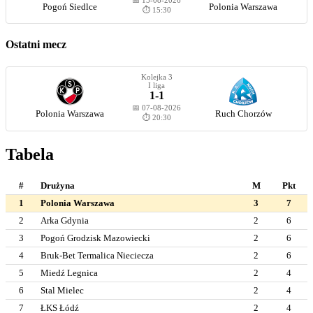
📅 15-08-2026
Pogoń Siedlce
Polonia Warszawa
⏱️ 15:30
Ostatni mecz
Kolejka 3
I liga
1-1
📅 07-08-2026
Polonia Warszawa
Ruch Chorzów
⏱️ 20:30
Tabela
#
Drużyna
M
Pkt
1
Polonia Warszawa
3
7
2
Arka Gdynia
2
6
3
Pogoń Grodzisk Mazowiecki
2
6
4
Bruk-Bet Termalica Nieciecza
2
6
5
Miedź Legnica
2
4
6
Stal Mielec
2
4
7
ŁKS Łódź
2
4