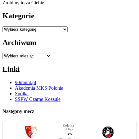
Zrobimy to za Ciebie!
Kategorie
Kategorie
Archiwum
Archiwum
Linki
90minut.pl
Akademia MKS Polonia
Spółka
SSPW Czarne Koszule
Następny mecz
Kolejka 4
I liga
vs