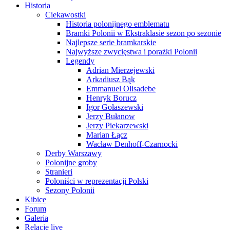
Historia
Ciekawostki
Historia polonijnego emblematu
Bramki Polonii w Ekstraklasie sezon po sezonie
Najlepsze serie bramkarskie
Najwyższe zwycięstwa i porażki Polonii
Legendy
Adrian Mierzejewski
Arkadiusz Bąk
Emmanuel Olisadebe
Henryk Borucz
Igor Gołaszewski
Jerzy Bułanow
Jerzy Piekarzewski
Marian Łącz
Wacław Denhoff-Czarnocki
Derby Warszawy
Polonijne groby
Stranieri
Poloniści w reprezentacji Polski
Sezony Polonii
Kibice
Forum
Galeria
Relacje live