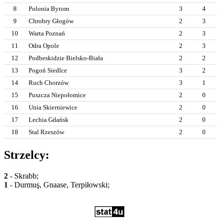
8
Polonia Bytom
3
4
9
Chrobry Głogów
2
3
10
Warta Poznań
2
3
11
Odra Opole
2
3
12
Podbeskidzie Bielsko-Biała
2
2
13
Pogoń Siedlce
3
2
14
Ruch Chorzów
3
1
15
Puszcza Niepołomice
2
0
16
Unia Skierniewice
2
0
17
Lechia Gdańsk
2
0
18
Stal Rzeszów
2
0
Strzelcy:
2
- Skrabb;
1
- Durmuş, Gnaase, Terpiłowski;