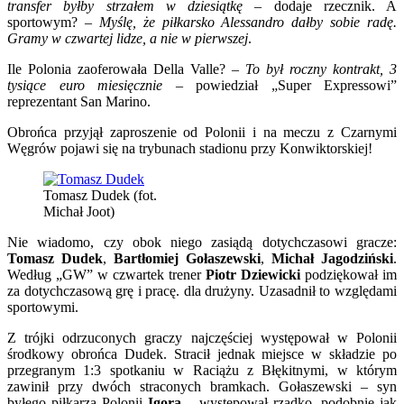
transfer byłby strzałem w dziesiątkę
– dodaje rzecznik. A
sportowym? –
Myślę, że piłkarsko Alessandro dałby sobie radę.
Gramy w czwartej lidze, a nie w pierwszej
.
Ile Polonia zaoferowała Della Valle? –
To był roczny kontrakt, 3
tysiące euro miesięcznie
– powiedział „Super Expressowi”
reprezentant San Marino.
Obrońca przyjął zaproszenie od Polonii i na meczu z Czarnymi
Węgrów pojawi się na trybunach stadionu przy Konwiktorskiej!
Tomasz Dudek (fot.
Michał Joot)
Nie wiadomo, czy obok niego zasiądą dotychczasowi gracze:
Tomasz Dudek
,
Bartłomiej Gołaszewski
,
Michał Jagodziński
.
Według „GW” w czwartek trener
Piotr Dziewicki
podziękował im
za dotychczasową grę i pracę. dla drużyny. Uzasadnił to względami
sportowymi.
Z trójki odrzuconych graczy najczęściej występował w Polonii
środkowy obrońca Dudek. Stracił jednak miejsce w składzie po
przegranym 1:3 spotkaniu w Raciążu z Błękitnymi, w którym
zawinił przy dwóch straconych bramkach. Gołaszewski – syn
byłego piłkarza Polonii
Igora
– występował rzadko, podobnie jak