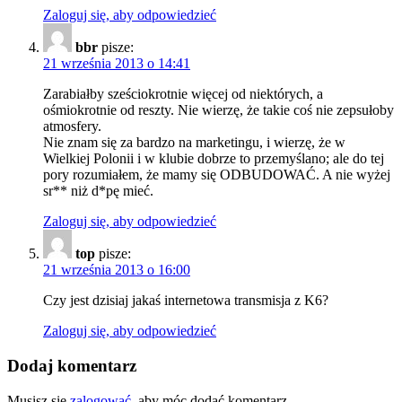
Zaloguj się, aby odpowiedzieć
bbr
pisze:
21 września 2013 o 14:41
Zarabiałby sześciokrotnie więcej od niektórych, a
ośmiokrotnie od reszty. Nie wierzę, że takie coś nie zepsułoby
atmosfery.
Nie znam się za bardzo na marketingu, i wierzę, że w
Wielkiej Polonii i w klubie dobrze to przemyślano; ale do tej
pory rozumiałem, że mamy się ODBUDOWAĆ. A nie wyżej
sr** niż d*pę mieć.
Zaloguj się, aby odpowiedzieć
top
pisze:
21 września 2013 o 16:00
Czy jest dzisiaj jakaś internetowa transmisja z K6?
Zaloguj się, aby odpowiedzieć
Dodaj komentarz
Musisz się
zalogować
, aby móc dodać komentarz.