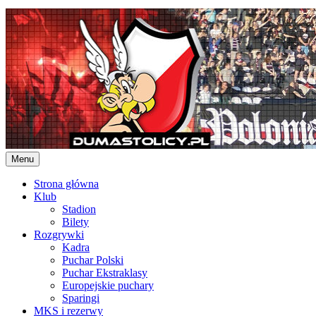
Skip
to
content
Menu
Strona główna
Klub
Stadion
Bilety
Rozgrywki
Kadra
Puchar Polski
Puchar Ekstraklasy
Europejskie puchary
Sparingi
MKS i rezerwy