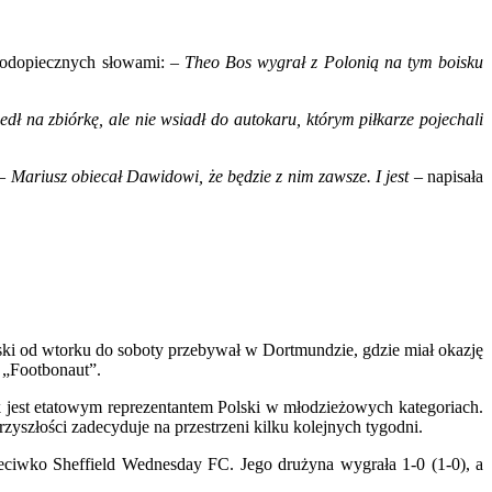
odopiecznych słowami: –
Theo Bos wygrał z Polonią na tym boisku
ł na zbiórkę, ale nie wsiadł do autokaru, którym piłkarze pojechali
 –
Mariusz obiecał Dawidowi, że będzie z nim zawsze. I jest
– napisała
ki od wtorku do soboty przebywał w Dortmundzie, gdzie miał okazję
 „Footbonaut”.
 jest etatowym reprezentantem Polski w młodzieżowych kategoriach.
yszłości zadecyduje na przestrzeni kilku kolejnych tygodni.
eciwko Sheffield Wednesday FC. Jego drużyna wygrała 1-0 (1-0), a