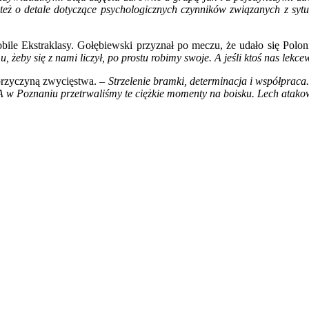
też o detale dotyczące psychologicznych czynników związanych z sy
obile Ekstraklasy. Gołębiewski przyznał po meczu, że udało się Polon
eby się z nami liczył, po prostu robimy swoje. A jeśli ktoś nas lekcew
 przyczyną zwycięstwa. –
Strzelenie bramki, determinacja i współprac
e. A w Poznaniu przetrwaliśmy te ciężkie momenty na boisku. Lech atako