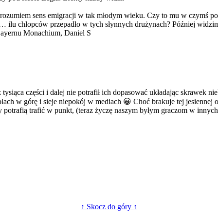
a rozumiem sens emigracji w tak młodym wieku. Czy to mu w czymś pom
… ilu chłopców przepadło w tych słynnych drużynach? Później widzim
Bayernu Monachium, Daniel S
tysiąca części i dalej nie potrafił ich dopasować układając skrawek nie
lach w górę i sieje niepokój w mediach 😀 Choć brakuje tej jesiennej 
zy potrafią trafić w punkt, (teraz życzę naszym byłym graczom w inny
↑ Skocz do góry ↑