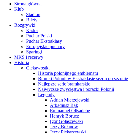
Strona główna
Klub
Stadion
Bilety
Rozgrywki
Kadra
Puchar Polski
Puchar Ekstraklasy
Europejskie puchary
Sparingi
MKS i rezerwy
Historia
Ciekawostki
Historia polonijnego emblematu
Bramki Polonii w Ekstraklasie sezon po sezonie
Najlepsze serie bramkarskie
Najwyższe zwycięstwa i porażki Polonii
Legendy
Adrian Mierzejewski
Arkadiusz Bąk
Emmanuel Olisadebe
Henryk Borucz
Igor Gołaszewski
Jerzy Bułanow
Jerzy Piekarzewski