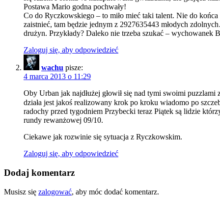
Postawa Mario godna pochwały!
Co do Ryczkowskiego – to miło mieć taki talent. Nie do końc
zaistnieć, tam będzie jednym z 2927635443 młodych zdolnych
drużyn. Przykłady? Daleko nie trzeba szukać – wychowanek 
Zaloguj się, aby odpowiedzieć
wachu
pisze:
4 marca 2013 o 11:29
Oby Urban jak najdłużej głowił się nad tymi swoimi puzzlami z 
działa jest jakoś realizowany krok po kroku wiadomo po szczeb
radochy przed tygodniem Przybecki teraz Piątek są lidzie któr
rundy rewanżowej 09/10.
Ciekawe jak rozwinie się sytuacja z Ryczkowskim.
Zaloguj się, aby odpowiedzieć
Dodaj komentarz
Musisz się
zalogować
, aby móc dodać komentarz.