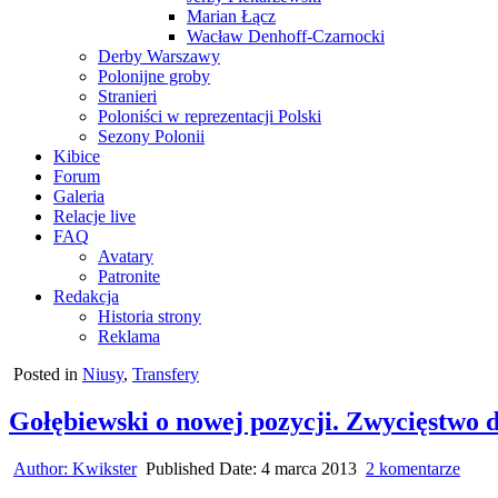
Marian Łącz
Wacław Denhoff-Czarnocki
Derby Warszawy
Polonijne groby
Stranieri
Poloniści w reprezentacji Polski
Sezony Polonii
Kibice
Forum
Galeria
Relacje live
FAQ
Avatary
Patronite
Redakcja
Historia strony
Reklama
Posted in
Niusy
,
Transfery
Gołębiewski o nowej pozycji. Zwycięstwo
do
Author:
Kwikster
Published Date:
4 marca 2013
2 komentarze
Gołę