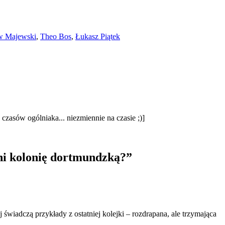
w Majewski
,
Theo Bos
,
Łukasz Piątek
zasów ogólniaka... niezmiennie na czasie ;)]
ni kolonię dortmundzką?
”
świadczą przykłady z ostatniej kolejki – rozdrapana, ale trzymająca