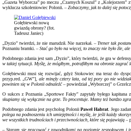
„Gazeta Wyborcza” po meczu „Czarnych Koszul” z „Kolejorzem” z
o
wyklucza szkoleniowiec Polonii. –
Zobaczymy, jak to dalej się potoc
nowe
pozyc
Zwyc
Gołębiewski nową
dla
gwiazdą obrony? (fot.
Bosa
Tadeusz Janiec)
Rycz
wzmo
„Dyzio” twierdzi, że nie marudził. Nie narzekał. –
Trener tak postano
kolon
Poznaniu bramki. –
Stać go było na więcej, to znaczy nie było źle, 
dort
Podobnego zdania jest sam „Dyzio”, który twierdzi, że gra w defensy
w takiej sytuacji. Myślę, że mógłbym, potrafiłbym na obronie zagrać
Gołębiewski musi się rozwijać, gdyż Stokowiec ma teraz do dysp
przyp.red. „GW”]
, ale minęły cztery lata, od tej pory go nie widz
powinien się w Polonii odnaleźć
– powiedział „Wyborczej” o Grzelc
O sukces z Poznania „Sportowe Fakty” zapytały byłego kapitana 
skupiamy się wyłącznie na grze. To procentuje. Mamy też bardzo zgra
Podobnego zdania jest psycholog Polonii
Paweł Habrat
. Jego zada
polega na podnoszeniu ich umiejętności i myślę, że jeśli każdy skor
we wszystkich trudnościach i przeciwnościach, które się pojawiają
– 
–
Staram się pracować z zawodnikami na poziomie zespołowym i ind