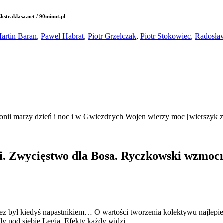
kstraklasa.net / 90minut.pl
artin Baran
,
Paweł Habrat
,
Piotr Grzelczak
,
Piotr Stokowiec
,
Radosła
nii marzy dzień i noc i w Gwiezdnych Wojen wierzy moc [wierszyk z c
ji. Zwycięstwo dla Bosa. Ryczkowski wzmoc
z był kiedyś napastnikiem… O wartości tworzenia kolektywu najlepiej 
dy pod siebie Legia. Efekty każdy widzi.