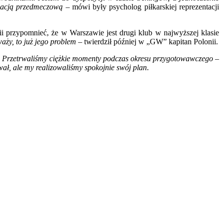
tuacją przedmeczową
– mówi były psycholog piłkarskiej reprezentacji
ii przypomnieć, że w Warszawie jest drugi klub w najwyższej klasie
aży, to już jego problem
– twierdził później w „GW” kapitan Polonii.
a. Przetrwaliśmy ciężkie momenty podczas okresu przygotowawczego –
wał, ale my realizowaliśmy spokojnie swój plan
.