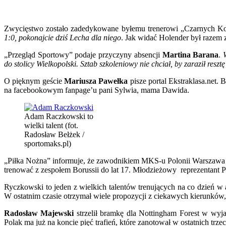
Zwycięstwo zostało zadedykowane byłemu trenerowi „Czarnych K
1:0, pokonajcie dziś Lecha dla niego
. Jak widać Holender był razem
„Przegląd Sportowy” podaje przyczyny absencji
Martina Barana
.
do stolicy Wielkopolski. Sztab szkoleniowy nie chciał, by zaraził resztę
O pięknym geście
Mariusza Pawełka
pisze portal Ekstraklasa.net
na facebookowym fanpage’u pani Sylwia, mama Dawida.
Adam Raczkowski to
wielki talent (fot.
Radosław Bełżek /
sportomaks.pl)
„Piłka Nożna” informuje, że zawodnikiem MKS-u Polonii Warszaw
trenować z zespołem Borussii do lat 17. Młodzieżowy reprezentant P
Ryczkowski to jeden z wielkich talentów trenujących na co dzień 
W ostatnim czasie otrzymał wiele propozycji z ciekawych kierunków, 
Radosław Majewski
strzelił bramkę dla Nottingham Forest w wyj
Polak ma już na koncie pięć trafień, które zanotował w ostatnich trz