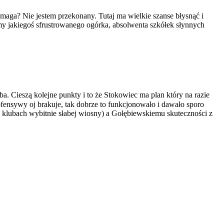
aga? Nie jestem przekonany. Tutaj ma wielkie szanse błysnąć i
y jakiegoś sfrustrowanego ogórka, absolwenta szkółek słynnych
ba. Cieszą kolejne punkty i to że Stokowiec ma plan który na razie
ofensywy oj brakuje, tak dobrze to funkcjonowało i dawało sporo
ch klubach wybitnie słabej wiosny) a Gołębiewskiemu skuteczności z