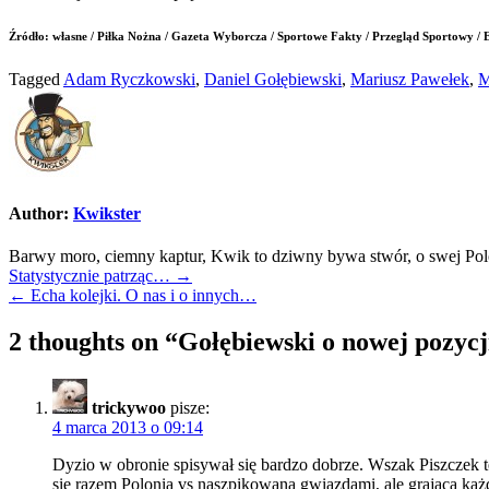
Źródło: własne / Piłka Nożna / Gazeta Wyborcza / Sportowe Fakty / Przegląd Sportowy / E
Tagged
Adam Ryczkowski
,
Daniel Gołębiewski
,
Mariusz Pawełek
,
M
Author:
Kwikster
Barwy moro, ciemny kaptur, Kwik to dziwny bywa stwór, o swej Polo
Nawigacja
Statystycznie patrząc… →
← Echa kolejki. O nas i o innych…
wpisu
2 thoughts on “
Gołębiewski o nowej pozyc
trickywoo
pisze:
4 marca 2013 o 09:14
Dyzio w obronie spisywał się bardzo dobrze. Wszak Piszczek te
się razem Polonia vs naszpikowana gwiazdami, ale grająca każ