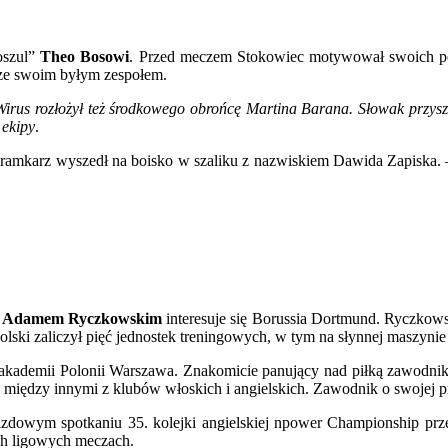
oszul”
Theo Bosowi
. Przed meczem Stokowiec motywował swoich p
 ze swoim byłym zespołem.
Wirus rozłożył też środkowego obrońcę Martina Barana. Słowak przyszed
 ekipy
.
. Bramkarz wyszedł na boisko w szaliku z nazwiskiem Dawida Zapiska.
a
Adamem Ryczkowskim
interesuje się Borussia Dortmund. Ryczkows
olski zaliczył pięć jednostek treningowych, w tym na słynnej maszynie
w akademii Polonii Warszawa. Znakomicie panujący nad piłką zawodnik
między innymi z klubów włoskich i angielskich. Zawodnik o swojej prz
azdowym spotkaniu 35. kolejki angielskiej npower Championship prz
ech ligowych meczach.