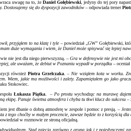
wraca uwagę na to, że
Daniel Gołębiewski
, jedyny do tej pory napa
zy. Dostosujemy się do dyspozycji zawodników
– odpowiada trener
Piot
j
ji.
ięstwo
.
kowski
cni
wił, przyjąłem to na klatę i tyle
– powiedział „GW” Gołębiewski, który 
ię
ale mam duże wymagania i wiem, że Daniel może spisywać się lepiej naw
mundzką?
wie nie jest dla niego pierwszyzną. –
Gra w defensywie nie jest mi obc
 lepiej, ale uważam, że debiut w Poznaniu wypadł w porządku
– oceniał 
ozycji również
Piotra Grzelczaka
. –
Nie wziąłem kota w worku. Z
iałem. Wiem, jakie ma możliwości i zalety. Zapamiętałem go jako grac
zaku Stokowiec.
zespołu
Łukasza Piątka
. –
Po prostu wychodząc na murawę dajemy 
ną ekipę. Panuje świetna atmosfera i chyba tu tkwi klucz do sukcesu
– 
niem jest dbanie o dobrą atmosferę w zespole i pomoc z presją. –
Jest
zysta z tego choćby w małym procencie, zawsze będzie to z korzyścią 
powiedział w rozmowie ze stroną oficjalną.
ywidualnym. Stąd zajęcia zarówno z grupą jak i z pojedynczymi zaw