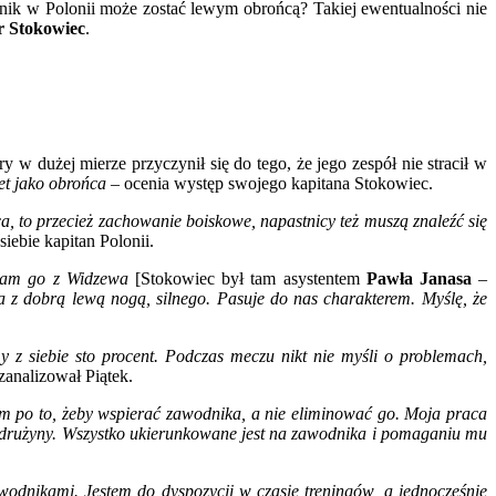
stnik w Polonii może zostać lewym obrońcą? Takiej ewentualności nie
r Stokowiec
.
w dużej mierze przyczynił się do tego, że jego zespół nie stracił w
et jako obrońca
– ocenia występ swojego kapitana Stokowiec.
a, to przecież zachowanie boiskowe, napastnicy też muszą znaleźć się
siebie kapitan Polonii.
nam go z Widzewa
[Stokowiec był tam asystentem
Pawła Janasa
–
za z dobrą lewą nogą, silnego. Pasuje do nas charakterem. Myślę, że
z siebie sto procent. Podczas meczu nikt nie myśli o problemach,
zanalizował Piątek.
em po to, żeby wspierać zawodnika, a nie eliminować go. Moja praca
dla drużyny. Wszystko ukierunkowane jest na zawodnika i pomaganiu mu
odnikami. Jestem do dyspozycji w czasie treningów, a jednocześnie