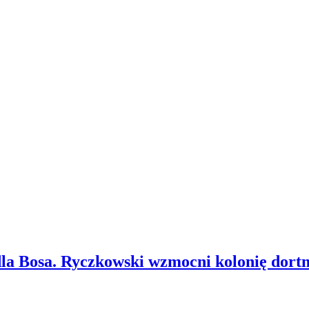
 dla Bosa. Ryczkowski wzmocni kolonię dor
biewski