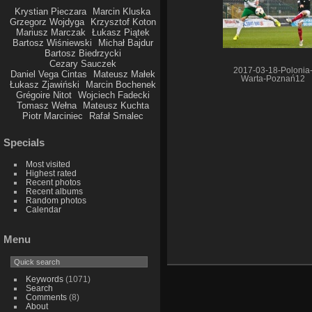
Krystian Pieczara
Marcin Kluska
Grzegorz Wojdyga
Krzysztof Koton
Mariusz Marczak
Łukasz Piątek
Bartosz Wiśniewski
Michał Bajdur
Bartosz Biedrzycki
Cezary Sauczek
2017-03-18-Polonia
Daniel Vega Cintas
Mateusz Małek
Warta-Poznań12
Łukasz Zjawiński
Marcin Bochenek
Grégoire Nitot
Wojciech Fadecki
Tomasz Wełna
Mateusz Kuchta
Piotr Marciniec
Rafał Smalec
Specials
Most visited
Highest rated
Recent photos
Recent albums
Random photos
Calendar
Menu
Keywords
(1071)
Search
Comments
(8)
About