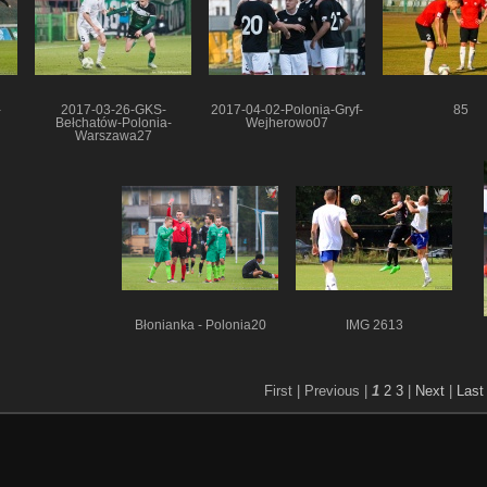
-
2017-03-26-GKS-
2017-04-02-Polonia-Gryf-
85
Bełchatów-Polonia-
Wejherowo07
Warszawa27
Błonianka - Polonia20
IMG 2613
First |
Previous |
1
2
3
|
Next
|
Last