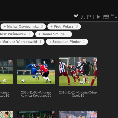
+ Michał Oświęcimka
3
+ Piotr Petasz
3
rtosz Wiśniewski
1
+ Daniel Smuga
1
+ Mariusz Wierzbowski
1
+ Sebastian Pindor
1
lonia-
2016-11-05-Polonia-
2016-11-26-Polonia-Odra-
rzeg16
Kotwica-Kołobrzeg25
Opole19