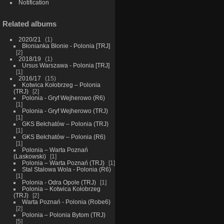
Notification
Related albums
2020/21
1
Błonianka Błonie - Polonia [TRJ]
2
2018/19
1
Ursus Warszawa - Polonia [TRJ]
1
2016/17
15
Kotwica Kołobrzeg – Polonia
(TRJ)
2
Polonia - Gryf Wejherowo (R6)
1
Polonia - Gryf Wejherowo (TRJ)
1
GKS Bełchatów – Polonia (TRJ)
1
GKS Bełchatów – Polonia (R6)
1
Polonia – Warta Poznań
(Laskowski)
1
Polonia – Warta Poznań (TRJ)
1
Stal Stalowa Wola - Polonia (R6)
1
Polonia - Odra Opole (TRJ)
1
Polonia – Kotwica Kołobrzeg
(TRJ)
2
Warta Poznań - Polonia (Robe6)
2
Polonia – Polonia Bytom (TRJ)
5