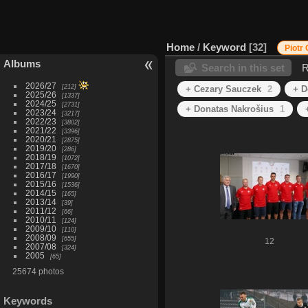
Home
/
Keyword
32
Piotr
Albums
Search in this set
R
2026/27
212
+ Cezary Sauczek
2
+ D
2025/26
1337
2024/25
2731
+ Donatas Nakrošius
1
2023/24
3217
2022/23
3802
2021/22
3396
2020/21
2875
2019/20
286
2018/19
1072
2017/18
1670
2016/17
1990
2015/16
1536
2014/15
165
2013/14
39
2011/12
66
2010/11
124
2009/10
110
2008/09
655
12
2007/08
324
2005
65
25674 photos
Keywords