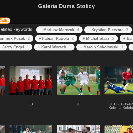
Galeria Duma Stolicy
 Ćwik
elated keywords
+ Mariusz Marczak
4
+ Krystian Pieczara
3
ominik Pusek
2
+ Fabian Pawela
2
+ Michał Stasz
2
+ Ba
+ Jerzy Engel
1
+ Karol Worach
1
+ Marcin Sokołowski
1
13
20
2016-11-05-Po
Kotwica-Kołob