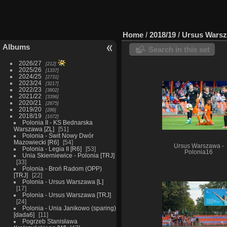
Home
/
2018/19
/
Ursus Warsz
Albums
Search in this set
2026/27
212
2025/26
1337
2024/25
2731
2023/24
3217
2022/23
3802
2021/22
3396
2020/21
2875
2019/20
286
2018/19
1072
Polonia II - KS Bednarska
Warszawa [ZL]
51
Polonia - Świt Nowy Dwór
Mazowiecki [R6]
54
Ursus Warszawa -
Polonia - Legia II [R6]
53
Polonia16
Unia Skierniewice - Polonia [TRJ]
33
Polonia - Broń Radom (OPP)
[TRJ]
22
Polonia - Ursus Warszawa [L]
17
Polonia - Ursus Warszawa [TRJ]
24
Polonia - Unia Janikowo (sparing)
[dada6]
11
Pogrzeb Stanisława