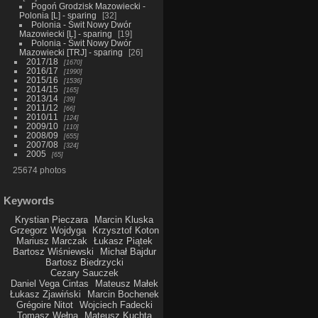
Pogoń Grodzisk Mazowiecki -
Polonia [L] - sparing
32
Polonia - Świt Nowy Dwór
Mazowiecki [L] - sparing
19
Polonia - Świt Nowy Dwór
Mazowiecki [TRJ] - sparing
26
2017/18
1670
2016/17
1990
2015/16
1536
2014/15
165
2013/14
39
2011/12
66
2010/11
124
2009/10
110
2008/09
655
2007/08
324
2005
65
25674 photos
Keywords
Krystian Pieczara
Marcin Kluska
Grzegorz Wojdyga
Krzysztof Koton
Mariusz Marczak
Łukasz Piątek
Bartosz Wiśniewski
Michał Bajdur
Bartosz Biedrzycki
Cezary Sauczek
Daniel Vega Cintas
Mateusz Małek
Łukasz Zjawiński
Marcin Bochenek
Grégoire Nitot
Wojciech Fadecki
Tomasz Wełna
Mateusz Kuchta