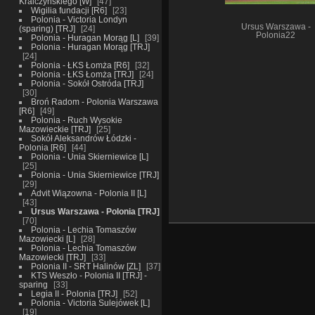
Kralczyńskiego [W]
47
Wigilia fundacji [R6]
23
Polonia - Victoria Londyn
Ursus Warszawa -
(sparing) [TRJ]
24
Polonia22
Polonia - Huragan Morąg [L]
39
Polonia - Huragan Morąg [TRJ]
24
Polonia - ŁKS Łomża [R6]
32
Polonia - ŁKS Łomża [TRJ]
24
Polonia - Sokół Ostróda [TRJ]
30
Broń Radom - Polonia Warszawa
[R6]
49
Polonia - Ruch Wysokie
Mazowieckie [TRJ]
25
Sokół Aleksandrów Łódzki -
Polonia [R6]
44
Polonia - Unia Skierniewice [L]
25
Polonia - Unia Skierniewice [TRJ]
29
Advit Wiązowna - Polonia II [L]
43
Ursus Warszawa - Polonia [TRJ]
70
Polonia - Lechia Tomaszów
Mazowiecki [L]
28
Polonia - Lechia Tomaszów
Mazowiecki [TRJ]
33
Polonia II - SRT Halinów [ZL]
37
KTS Weszło - Polonia II [TRJ] -
sparing
33
Legia II - Polonia [TRJ]
52
Polonia - Victoria Sulejówek [L]
19